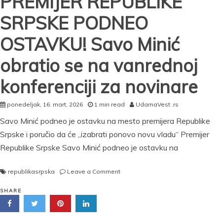
PREMIJER REPUBLIKE
SRPSKE PODNEO
OSTAVKU! Savo Minić
obratio se na vanrednoj
konferenciji za novinare
ponedeljak, 16. mart, 2026
1 min read
UdarnaVest .rs
Savo Minić podneo je ostavku na mesto premijera Republike
Srpske i poručio da će „izabrati ponovo novu vladu“ Premijer
Republike Srpske Savo Minić podneo je ostavku na
on
republikasrpska
Leave a Comment
PREMIJER
REPUBLIKE
SHARE
SRPSKE
PODNEO
OSTAVKU!