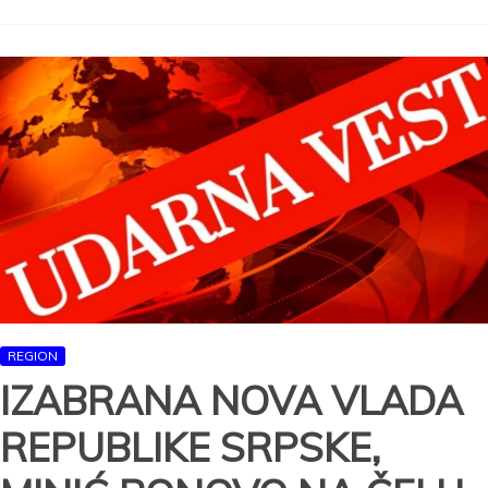
Savo
Minić
obratio
se
na
vanrednoj
konferenciji
za
novinare
REGION
IZABRANA NOVA VLADA
REPUBLIKE SRPSKE,