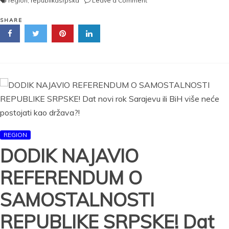
region
,
republikasrpska
Leave a Comment
DODIK
VIŠE
SHARE
NIJE
PREDSEDNIK
REPUBLIKE
SRPSKE?
Sud
BiH
odbio
žalbu
REGION
DODIK NAJAVIO
REFERENDUM O
SAMOSTALNOSTI
REPUBLIKE SRPSKE! Dat