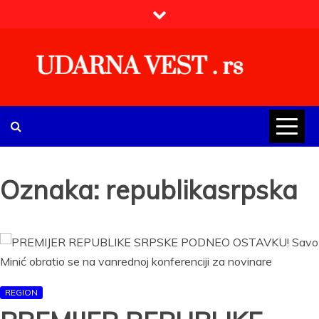
Skip
to
content
UDARNA VEST . rs
Najnovije udarne vesti iz Srbije, regiona i sveta, politike,
ekonomije, društva, zabave, sporta, kulture, zdravlja.
Oznaka:
republikasrpska
REGION