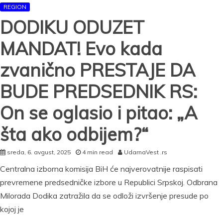
REGION
DODIKU ODUZET
MANDAT! Evo kada
zvanično PRESTAJE DA
BUDE PREDSEDNIK RS:
On se oglasio i pitao: „A
šta ako odbijem?“
sreda, 6. avgust, 2025
4 min read
UdarnaVest .rs
Centralna izborna komisija BiH će najverovatnije raspisati
prevremene predsedničke izbore u Republici Srpskoj. Odbrana
Milorada Dodika zatražila da se odloži izvršenje presude po
kojoj je