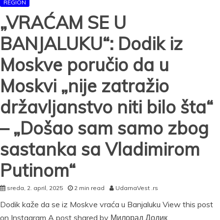
REGION
„VRAĆAM SE U
BANJALUKU“: Dodik iz
Moskve poručio da u
Moskvi „nije zatražio
državljanstvo niti bilo šta“
– „Došao sam samo zbog
sastanka sa Vladimirom
Putinom“
sreda, 2. april, 2025
2 min read
UdarnaVest .rs
Dodik kaže da se iz Moskve vraća u Banjaluku View this post
on Instagram A post shared by Милорад Додик