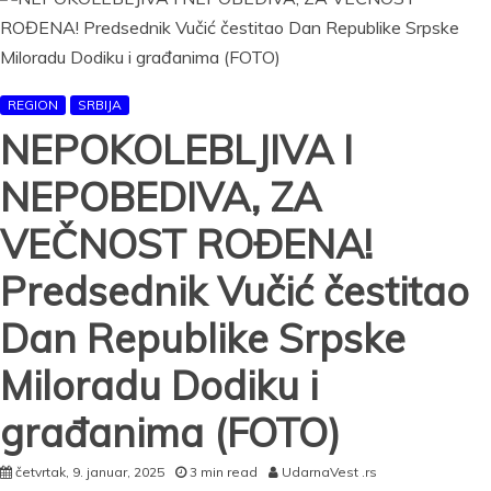
sastanka
sa
Dodikom:
Neverovatni
pritisci
REGION
SRBIJA
na
NEPOKOLEBLJIVA I
Srbiju
i
NEPOBEDIVA, ZA
Srpsku,
potrebna
VEČNOST ROĐENA!
nam
je
Predsednik Vučić čestitao
sabornost
i
smirenost!
Dan Republike Srpske
Miloradu Dodiku i
građanima (FOTO)
četvrtak, 9. januar, 2025
3 min read
UdarnaVest .rs