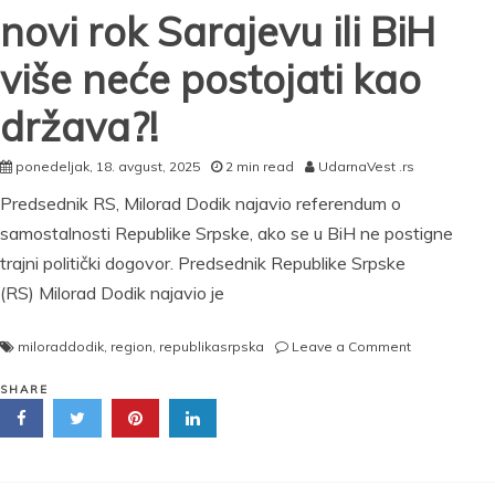
novi rok Sarajevu ili BiH
više neće postojati kao
država?!
ponedeljak, 18. avgust, 2025
2 min read
UdarnaVest .rs
Predsednik RS, Milorad Dodik najavio referendum o
samostalnosti Republike Srpske, ako se u BiH ne postigne
trajni politički dogovor. Predsednik Republike Srpske
(RS) Milorad Dodik najavio je
on
miloraddodik
,
region
,
republikasrpska
Leave a Comment
DODIK
NAJAVIO
SHARE
REFERENDU
O
SAMOSTALN
REPUBLIKE