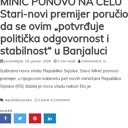
MINIĆ PONOVO NA ČELU
Stari-novi premijer poručio
da se ovim „potvrđuje
politička odgovornost i
stabilnost“ u Banjaluci
ponedeljak, 19. januar, 2026
2 min read
UdarnaVest .rs
Izabrana nova vlada Republike Srpske, Savo Minić ponovo
premijer, u njegovom kabinetu pet novih ministara Republika
Srpska (RS) dobila je novu vladu nakon što je
on
republikasrpska
Leave a Comment
IZABRANA
NOVA
SHARE
VLADA
REPUBLIKE