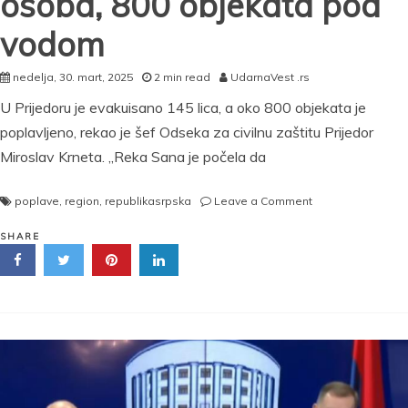
osoba, 800 objekata pod
–
„Došao
vodom
sam
samo
zbog
nedelja, 30. mart, 2025
2 min read
UdarnaVest .rs
sastanka
U Prijedoru je evakuisano 145 lica, a oko 800 objekata je
sa
Vladimirom
poplavljeno, rekao je šef Odseka za civilnu zaštitu Prijedor
Putinom“
Miroslav Krneta. „Reka Sana je počela da
on
poplave
,
region
,
republikasrpska
Leave a Comment
Poplave
prave
SHARE
probleme
u
Prijedoru:
Evakuisano
145
osoba,
800
objekata
pod