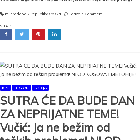
on
miloraddodik
,
republikasrpska
Leave a Comment
ZA
VEČNOST
SHARE
ROĐENA:
Dodik
se
oglasio
pred
proslavu
dana
Republike
Srpske
KIM
REGION
SRBIJA
(VIDEO)
SUTRA ĆE DA BUDE DAN
ZA NEPRIJATNE TEME!
Vučić: Ja ne bežim od