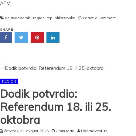
ATV,
on
dojavaobombi
,
region
,
republikasrpska
Leave a Comment
Dojava
o
SHARE
bombi
u
Skupštini
uoči
posebne
sednice
o
referendu
REGION
u
Dodik potvrdio:
Srpskoj!
Referendum 18. ili 25.
oktobra
četvrtak, 21. avgust, 2025
2 min read
UdarnaVest .rs