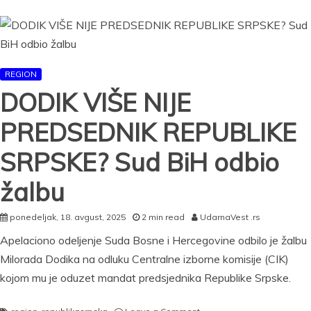
obratio
iz
Doboja
i
poručio
REGION
–
Pobediće
DODIK VIŠE NIJE
volja
našeg
PREDSEDNIK REPUBLIKE
naroda
(VIDEO)
SRPSKE? Sud BiH odbio
žalbu
ponedeljak, 18. avgust, 2025
2 min read
UdarnaVest .rs
Apelaciono odeljenje Suda Bosne i Hercegovine odbilo je žalbu
Milorada Dodika na odluku Centralne izborne komisije (CIK)
kojom mu je oduzet mandat predsjednika Republike Srpske.
on