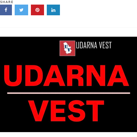
JEDNO
SHARE
S***E
IZ
SARAJEVA“
Oglasio
se
Dodik
nakon
što
mu
je
oduzet
mandat