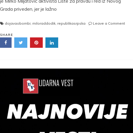
je Mirko Miljatović aktivista Liste za pravdu i red iz Novog
Grada priveden, jer je lažno
on
dojavaobombi
,
miloraddodik
,
republikasrpska
Leave a Comment
ON
JE
SHARE
DOJ
DA
JE
U
SKUP
REP
SRP
BOM
Ogla
se
Dodi
i
otkri
–
Aktiv
„Lis