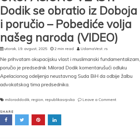
Dodik se obratio iz Doboja
i poručio – Pobediće volja
našeg naroda (VIDEO)
utorak, 19. avgust, 2025
2 min read
UdarnaVest .rs
Ne prihvatam okupacijsku vlast i muslimanski fundamentalizam,
poručio je predsednik Milorad Dodik komentarušući odluku
Apelacionog odeljenja neustavnog Suda BiH da odbije žalbu
advokatskog tima predsednika.
on
miloraddodik
,
region
,
republikasrpska
Leave a Comment
NE
PRIHVATAM
SHARE
OKUPACION
VLAST:
Dodik
se