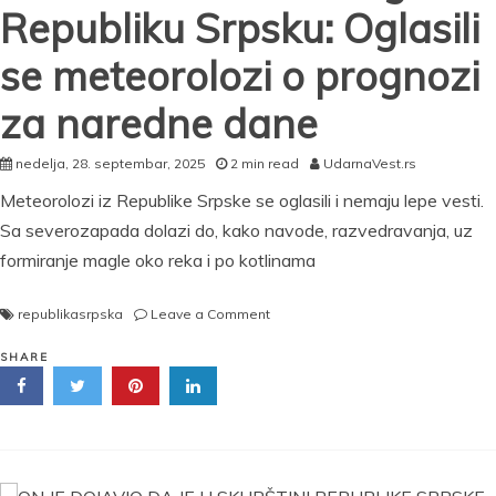
Republiku Srpsku: Oglasili
se meteorolozi o prognozi
za naredne dane
nedelja, 28. septembar, 2025
2 min read
UdarnaVest.rs
Meteorolozi iz Republike Srpske se oglasili i nemaju lepe vesti.
Sa severozapada dolazi do, kako navode, razvedravanja, uz
formiranje magle oko reka i po kotlinama
on
republikasrpska
Leave a Comment
Stižu
susnežica
SHARE
i
sneg
u
Republiku
Srpsku:
Oglasili