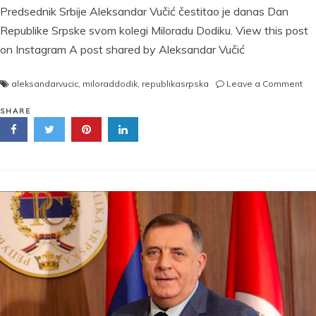
Predsednik Srbije Aleksandar Vučić čestitao je danas Dan
Republike Srpske svom kolegi Miloradu Dodiku. View this post
on Instagram A post shared by Aleksandar Vučić
on
aleksandarvucic
,
miloraddodik
,
republikasrpska
Leave a Comment
NE
I
SHARE
NE
ZA
VE
RO
Pr
Vuč
čes
Da
Rep
Sr
Mil
Do
i
gr