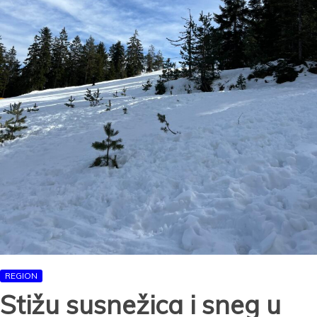
REGION
Stižu susnežica i sneg u