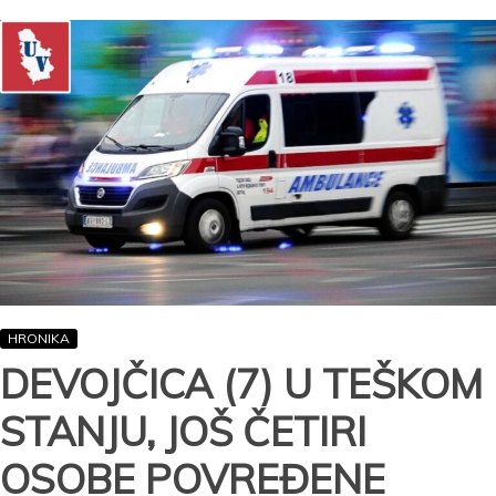
SRPSKE!
Dat
novi
rok
Sarajevu
ili
BiH
više
neće
postojati
kao
država?!
HRONIKA
DEVOJČICA (7) U TEŠKOM
STANJU, JOŠ ČETIRI
OSOBE POVREĐENE