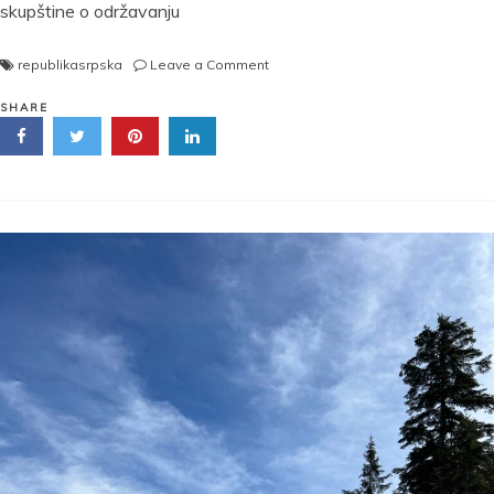
skupštine o održavanju
on
republikasrpska
Leave a Comment
Narodna
skupština
SHARE
Republike
Srpske
usvojila
ostavku
premijera
Save
Minića