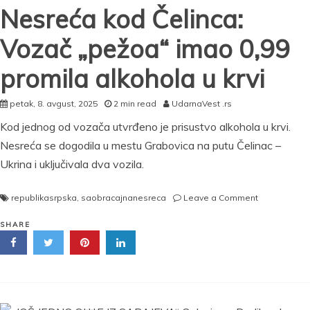
Nesreća kod Čelinca:
Vozač „pežoa“ imao 0,99
promila alkohola u krvi
petak, 8. avgust, 2025
2 min read
UdarnaVest .rs
Kod jednog od vozača utvrđeno je prisustvo alkohola u krvi.
Nesreća se dogodila u mestu Grabovica na putu Čelinac –
Ukrina i uključivala dva vozila.
on
republikasrpska
,
saobracajnanesreca
Leave a Comment
DEVOJČICA
(7)
SHARE
U
TEŠKOM
STANJU,
JOŠ
ČETIRI
OSOBE