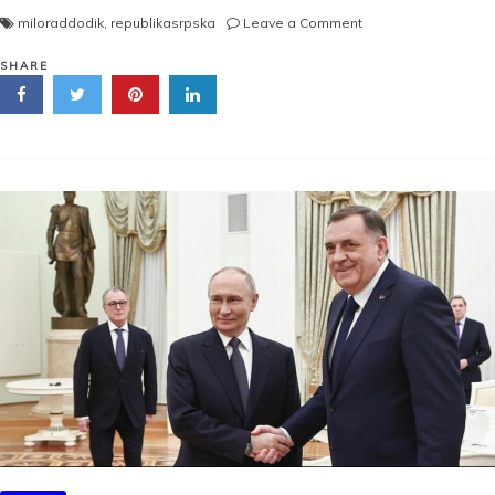
on
miloraddodik
,
republikasrpska
Leave a Comment
DODIKU
ODUZET
SHARE
MANDAT!
Evo
kada
zvanično
PRESTAJE
DA
BUDE
PREDSEDNIK
RS:
On
se
oglasio
i
pitao:
„A
šta
ako
odbijem?“