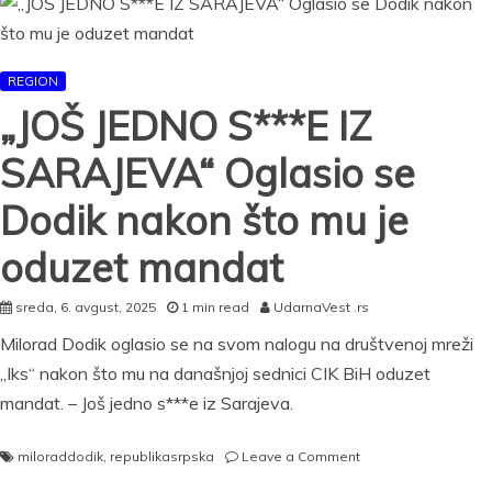
POVREĐENE
Nesreća
kod
REGION
Čelinca:
Vozač
„JOŠ JEDNO S***E IZ
„pežoa“
imao
SARAJEVA“ Oglasio se
0,99
promila
Dodik nakon što mu je
alkohola
u
oduzet mandat
krvi
sreda, 6. avgust, 2025
1 min read
UdarnaVest .rs
Milorad Dodik oglasio se na svom nalogu na društvenoj mreži
„Iks“ nakon što mu na današnjoj sednici CIK BiH oduzet
mandat. – Još jedno s***e iz Sarajeva.
on
miloraddodik
,
republikasrpska
Leave a Comment
„JOŠ