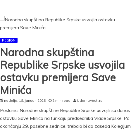
SRPSKE,
MINIĆ
PONOVO
NA
ČELU
Stari-
novi
REGION
premijer
poručio
Narodna skupština
da
se
Republike Srpske usvojila
ovim
„potvrđuje
ostavku premijera Save
politička
odgovornost
Minića
i
stabilnost“
u
nedelja, 18. januar, 2026
2 min read
UdarnaVest .rs
Banjaluci
Poslanici Narodne skupštine Republike Srpske usvojili su danas
ostavku Save Minića na funkciju predsednika Vlade Srpske. Po
okončanju 29. posebne sednice, trebalo bi da zaseda Kolegijum