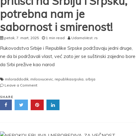
pritisci na Srbiju i Srpsku,
potrebna nam je
sabornost i smirenost!
petak, 7. mart, 2025
1 min read
UdarnaVest .rs
Rukovodstva Srbije i Republike Srpske podržavaju jedni druge,
ne da bi podržavali vlast, već zato jer se suštinski zajedno bore
da Srbi prežive kao narod
miloraddodik
,
milosvucevic
,
republikasrpska
,
srbija
on
Leave a Comment
SRBIJA
I
SHARE
SRPSKA
PREŽIVEĆE
SVE
PRITISKE!
Vučević
nakon