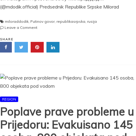
(@mdodik.official) Predsednik Republike Srpske Milorad
miloraddodik
,
Putinov govor
,
republikasrpska
,
rusija
on
Leave a Comment
„VRAĆAM
SE
SHARE
U
BANJALUKU“:
Dodik
iz
Moskve
poručio
da
u
Moskvi
REGION
„nije
zatražio
Poplave prave probleme u
državljanstvo
niti
Prijedoru: Evakuisano 145
bilo
šta“