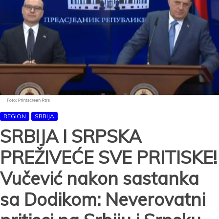
vodom
REGION
SRBIJA
SRBIJA I SRPSKA
PREŽIVEĆE SVE PRITISKE!
Vučević nakon sastanka
sa Dodikom: Neverovatni