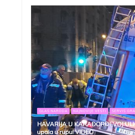
GLAS NARODA
NAJNOVIJE VESTI
SERVIS GR
HAVARIJA U KARAĐORĐEVOJ ULICI:
upala u rupu! VIDEO