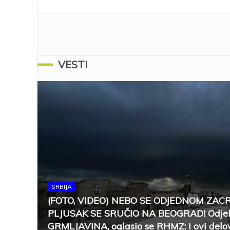
VESTI
SRBIJA
(FOTO, VIDEO) NEBO SE ODJEDNOM ZAC
PLJUSAK SE SRUČIO NA BEOGRAD! Odjek
GRMLJAVINA, oglasio se RHMZ: I ovi delov