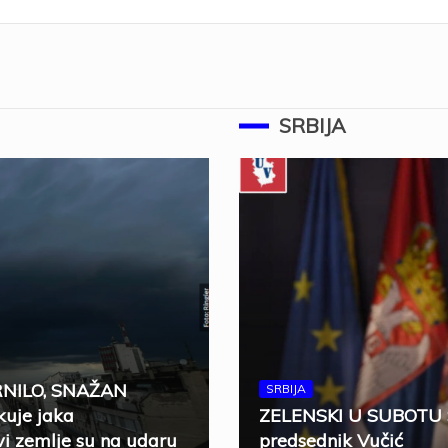
SRBIJA
RNILO, SNAŽAN
SRBIJA
uje jaka
ZELENSKI U SUBOTU 
i zemlje su na udaru
predsednik Vučić