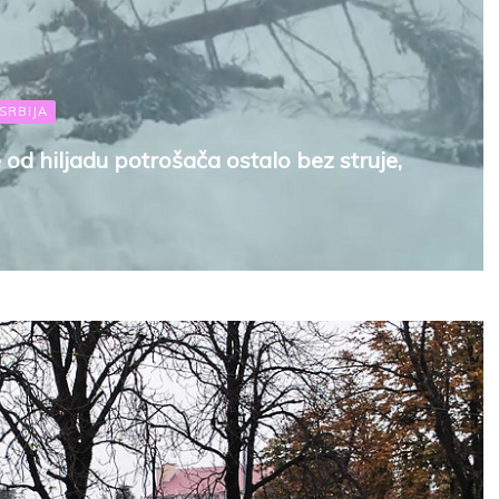
SRBIJA
od hiljadu potrošača ostalo bez struje,