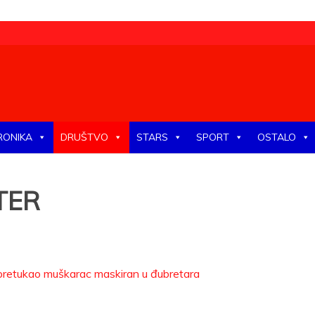
tike, ekonomije, društva, zabave, sporta, kulture, zdravlja.
RONIKA
DRUŠTVO
STARS
SPORT
OSTALO
TER