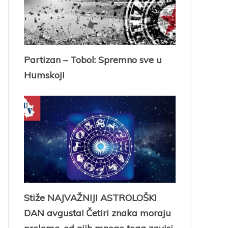
Partizan – Tobol: Spremno sve u
Humskoj!
Stiže NAJVAŽNIJI ASTROLOŠKI
DAN avgusta! Četiri znaka moraju