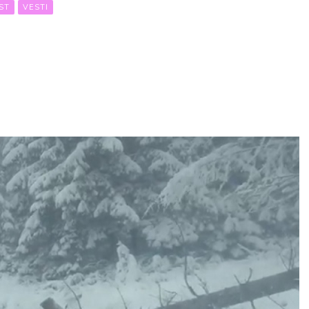
ST
VESTI
EDNA SITUACIJA: Mećava ne prestaje,
centimetara