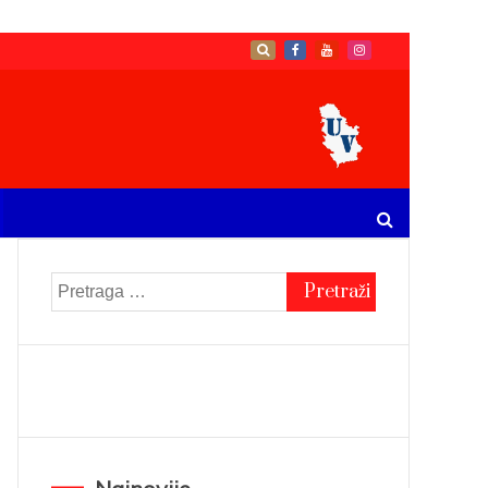
Pretraga
za: