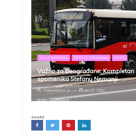
GLAS NARODA
SERVIS GRAĐANA
VESTI
Važno za Beograđane: Kompletan 
spomenika Stefanu Nemanji
UdarnaVest .rs
jan 27, 2021
Izvor: Objektiv.rs
SHARE