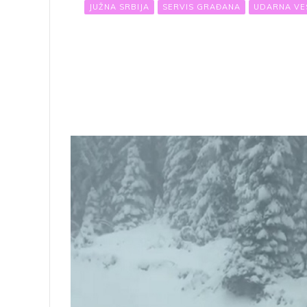
JUŽNA SRBIJA
SERVIS GRAĐANA
UDARNA VE
U CRNOJ TRAVI PROGLAŠENA VANR
visina snežnog prekrivača oko 50 
UdarnaVest .rs
jan 28, 2021
Izvor: Kurir.rs