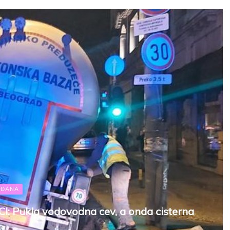
AĐANA
 Pukla vodovodna cev, a onda cisterna