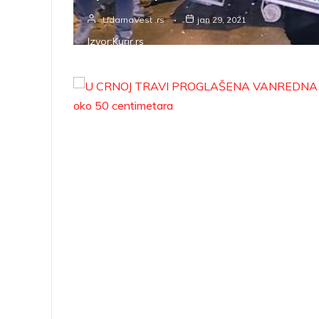
UdarnaVest .rs
jan 29, 2021
Izvor:Kurir.rs