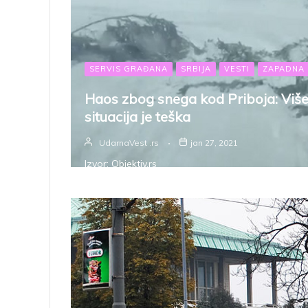
SERVIS GRAĐANA
SRBIJA
VESTI
ZAPADNA 
Haos zbog snega kod Priboja: Više 
situacija je teška
UdarnaVest .rs
jan 27, 2021
Izvor: Objektiv.rs