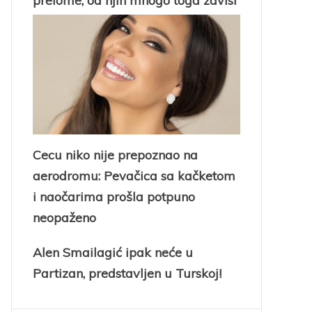
prelome, od njih mnogo toga zavisi
Cecu niko nije prepoznao na
aerodromu: Pevačica sa kačketom
i naočarima prošla potpuno
neopaženo
Alen Smailagić ipak neće u
Partizan, predstavljen u Turskoj!