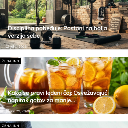
Disciplina pobeđuje: Postani najbolja
verzija sebe
jul 1, 2026
ŽENA INN
Kako se pravi ledeni čaj: Osvežavajući
napitak gotov za manje…
jun 29, 2026
ŽENA INN