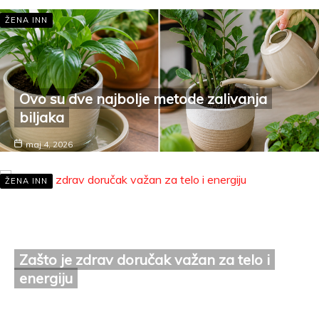
ŽENA INN
Ovo su dve najbolje metode zalivanja
biljaka
maj 4, 2026
ŽENA INN
Zašto je zdrav doručak važan za telo i
energiju
maj 3, 2026