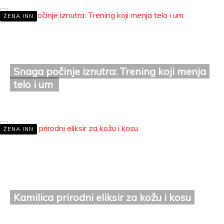
ŽENA INN
Snaga počinje iznutra: Trening koji menja
telo i um
maj 1, 2026
ŽENA INN
Kamilica prirodni eliksir za kožu i kosu
apr 27, 2026