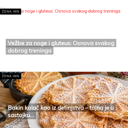
ŽENA INN
Vežbe za noge i gluteus: Osnova svakog
dobrog treninga
apr 23, 2026
ŽENA INN
Bakin kolač kao iz detinjstva – tajna je u
sastojku…
apr 23, 2026