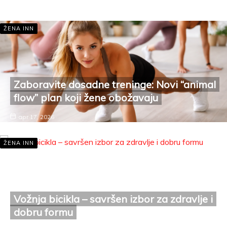
apr 18, 2026
ŽENA INN
Zaboravite dosadne treninge: Novi “animal
flow” plan koji žene obožavaju
apr 17, 2026
ŽENA INN
Vožnja bicikla – savršen izbor za zdravlje i
dobru formu