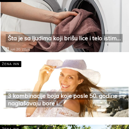
Šta je sa ljudima koji brišu lice i telo istim…
jun 20, 2026
ŽENA INN
3 kombinacije boja koje posle 50. godine
naglašavaju bore i…
jun 20, 2026