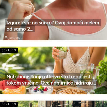
Izgoreli ste na suncu? Ovaj domaći melem
od samo 2…
jul 8, 2026
ŽENA INN
Nutricionistkinja otkriva šta treba jesti
tokom vrućina: Ove namirnice hidriraju…
jul 8, 2026
ŽENA INN