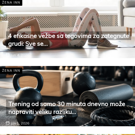
ŽENA INN
4 efikasne vežbe sa tegovima za zategnute
grudi: Sve se…
jun 4, 2026
ŽENA INN
Trening od samo 30 minuta dnevno može
napraviti veliku razliku…
jun 1, 2026