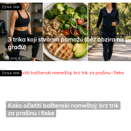
ŽENA INN
3 trika koji stvarno pomažu (bez obzira na
građu)
maj 4, 2026
ŽENA INN
Kako očistiti baštenski nameštaj: brz trik
za prašinu i fleke
maj 4, 2026