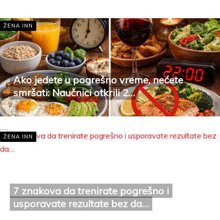
apr 19, 2026
ŽENA INN
Ako jedete u pogrešno vreme, nećete
smršati: Naučnici otkrili 2…
apr 19, 2026
ŽENA INN
7 znakova da trenirate pogrešno i
usporavate rezultate bez da…