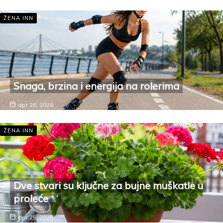
ŽENA INN
Snaga, brzina i energija na rolerima
apr 26, 2026
ŽENA INN
Dve stvari su ključne za bujne muškatle u
proleće
apr 25, 2026