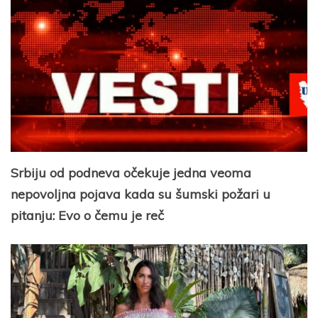
Srbiju od podneva očekuje jedna veoma
nepovoljna pojava kada su šumski požari u
pitanju: Evo o čemu je reč