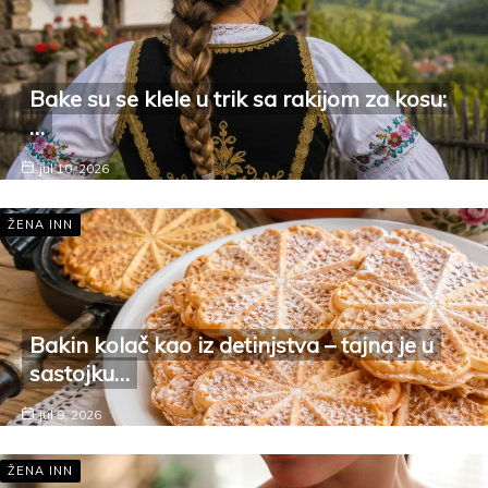
Bake su se klele u trik sa rakijom za kosu:
…
jul 10, 2026
ŽENA INN
Bakin kolač kao iz detinjstva – tajna je u
sastojku…
jul 9, 2026
ŽENA INN