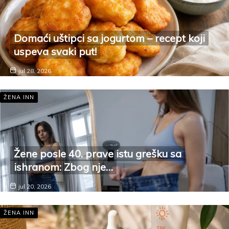
Domaći uštipci sa jogurtom – recept koji
uspeva svaki put!
jul 28, 2026
ŽENA INN
Žene posle 40. prave istu grešku sa
ishranom: Zbog nje…
jul 20, 2026
ŽENA INN