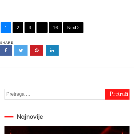
apr 15, 2026
1
2
3
…
16
Next
SHARE
Pretraga
za:
Najnovije