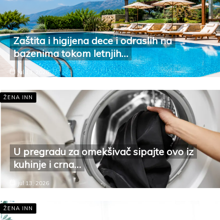
Zaštita i higijena dece i odraslih na
bazenima tokom letnjih…
jul 13, 2026
ŽENA INN
U pregradu za omekšivač sipajte ovo iz
kuhinje i crna…
jul 13, 2026
ŽENA INN