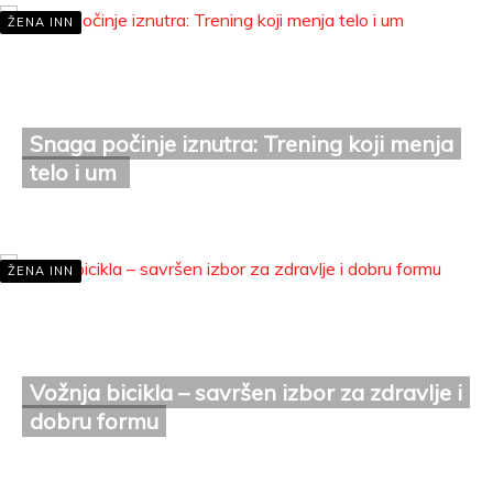
ŽENA INN
Snaga počinje iznutra: Trening koji menja
telo i um
maj 9, 2026
ŽENA INN
Vožnja bicikla – savršen izbor za zdravlje i
dobru formu
maj 7, 2026