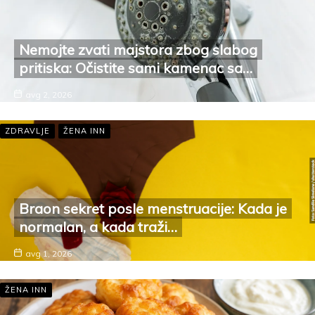
Nemojte zvati majstora zbog slabog
pritiska: Očistite sami kamenac sa…
avg 2, 2026
ZDRAVLJE
ŽENA INN
Braon sekret posle menstruacije: Kada je
normalan, a kada traži…
avg 1, 2026
ŽENA INN