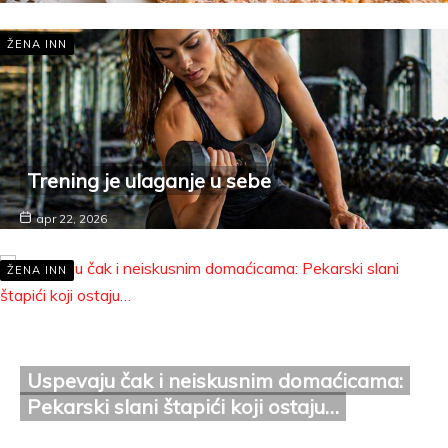
ŽENA INN
Trening je ulaganje u sebe
apr 22, 2026
ŽENA INN
Uspevaju čak i neiskusnim domaćicama:
Pekarski slani štapići koji ostaju…
apr 21, 2026