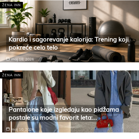
ŽENA INN
Kardio i sagorevanje kalorija: Trening koji
pokreće celo telo
maj 18, 2026
ŽENA INN
Pantalone koje izgledaju kao pidžama
postale su modni favorit leta:…
maj 10, 2026