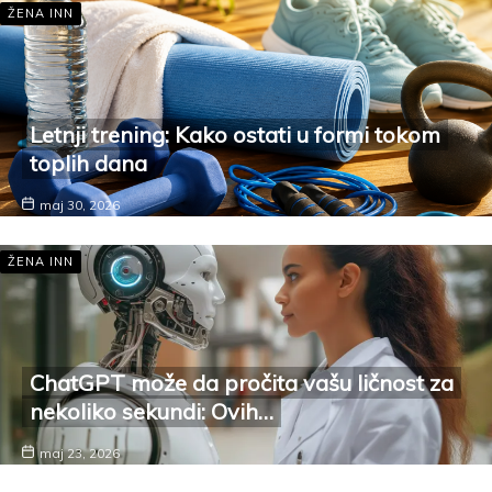
ŽENA INN
Letnji trening: Kako ostati u formi tokom
toplih dana
maj 30, 2026
ŽENA INN
ChatGPT može da pročita vašu ličnost za
nekoliko sekundi: Ovih…
maj 23, 2026