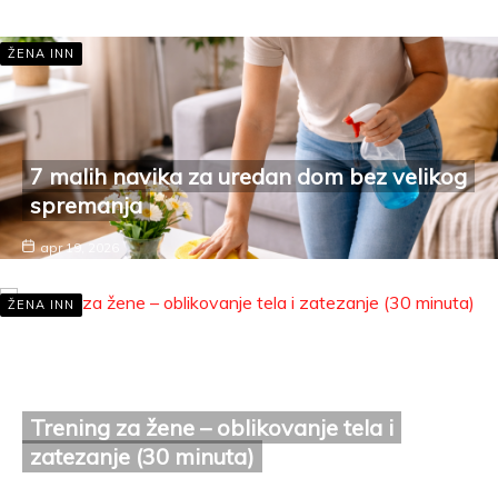
ŽENA INN
7 malih navika za uredan dom bez velikog
spremanja
apr 19, 2026
ŽENA INN
Trening za žene – oblikovanje tela i
zatezanje (30 minuta)