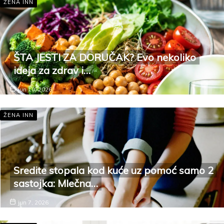
ŽENA INN
ŠTA JESTI ZA DORUČAK? Evo nekoliko
ideja za zdrav i…
jun 10, 2026
ŽENA INN
Sredite stopala kod kuće uz pomoć samo 2
sastojka: Mlečna…
jun 7, 2026