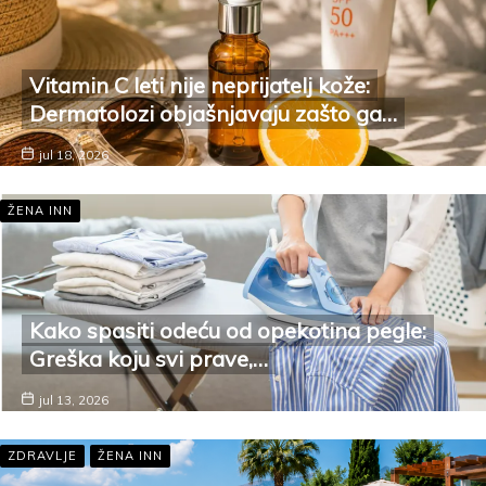
Vitamin C leti nije neprijatelj kože:
Dermatolozi objašnjavaju zašto ga…
jul 18, 2026
ŽENA INN
Kako spasiti odeću od opekotina pegle:
Greška koju svi prave,…
jul 13, 2026
ZDRAVLJE
ŽENA INN