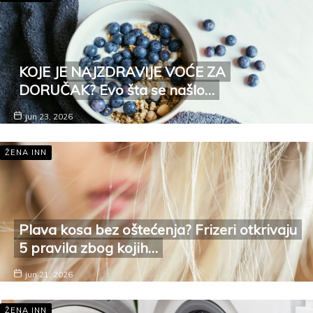
KOJE JE NAJZDRAVIJE VOĆE ZA
DORUČAK? Evo šta se našlo…
jun 23, 2026
ŽENA INN
Plava kosa bez oštećenja? Frizeri otkrivaju
5 pravila zbog kojih…
jun 21, 2026
ŽENA INN