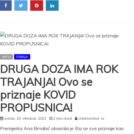
USV
PR
Čla
Kri
šta
obj
ko
tre
da
INFO
SRBIJA
pri
tre
DRUGA DOZA IMA ROK
doz
Sin
TRAJANJA! Ovo se
već
nak
priznaje KOVID
4
ME
PROPUSNICA!
sreda, 20. oktobar, 2021
2 min read
UdarnaVest .rs
Premijerka Ana Brnabić obasnila je šta se sve priznaje kao