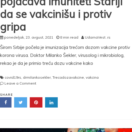
pojačava imunitet! Stariji
da se vakcinišu i protiv
gripa
ponedeljak, 23. avgust, 2021
8 min read
UdarnaVest .rs
Širom Srbije počela je imunizacija trećom dozom vakcine protiv
korona virusa. Doktor Milanko Šekler, virusolog i mikrobiolog,
rekao je da je primio treću dozu vakcine kako
covid19rs
,
drmilankosekler
,
Trecadozavakcine
,
vakcina
on
Leave a Comment
DR
ŠEKLER
SHARE
OBJASNIO
ZBOG
ČEGA
JE
ON
KOMBINOVAO