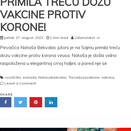
PRIMILA TREĆU DOZU
VAKCINE PROTIV
KORONE!
petak, 27. avgust, 2021
1 min read
UdarnaVest .rs
Pevačica Nataša Bekvalac jutors je na Sajmu primila treću
dozu vakcine protiv korona virusa. Nataša je došla vidno
raspoložena u elegantnoj crnoj haljini, a pored nje se
covid19rs
,
estrada
,
Natasabekvalac
,
Trecadozavakcine
,
vakcina
on
Leave a Comment
NATAŠA
BEKVALAC
SHARE
PRIMILA
TREĆU
DOZU
VAKCINE
PROTIV
KORONE!