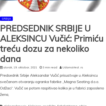
SRBIJA
PREDSEDNIK SRBIJE U
ALEKSINCU Vučić: Primiću
treću dozu za nekoliko
dana
utorak, 19. oktobar, 2021
3 min read
UdarnaVest .rs
Predsednik Srbije Aleksandar Vučić prisustvuje u Aleksincu
svečanom otvaranju ogranka fabrike „Magna Seating d.o.o.
Odžaci“. Vučić se potom raspitivao koliko je u fabrici zaposleno
žena,
aleksandarvucic
,
Aleksinac
,
covid19rs
,
FabrikaMagna
,
srbija
,