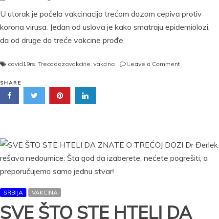
U utorak je počela vakcinacija trećom dozom cepiva protiv
korona virusa. Jedan od uslova je kako smatraju epidemiolozi,
da od druge do treće vakcine prođe
on
covid19rs
,
Trecadozavakcine
,
vakcina
Leave a Comment
UDARNA
VEST!
SHARE
POSLE
TREĆE
DOZE
VIŠE
NAM
NEĆE
TREBATI
VAKCINA
PROTIV
KOVIDA?!
SRBIJA
VAKCINA
SVE ŠTO STE HTELI DA