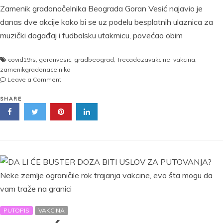
Zamenik gradonačelnika Beograda Goran Vesić najavio je
danas dve akcije kako bi se uz podelu besplatnih ulaznica za
muzički događaj i fudbalsku utakmicu, povećao obim
covid19rs
,
goranvesic
,
gradbeograd
,
Trecadozavakcine
,
vakcina
,
zamenikgradonacelnika
on
Leave a Comment
VESIĆ:
Ko
SHARE
se
vakciniše,
dobija
besplatne
karte
za
Mjuzik
vik
na
Ušću
i
PUTOPIS
VAKCINA
utakmicu