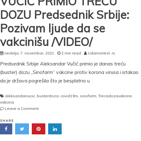
VUČIĆ PRIMIO TREĆU
DOZU Predsednik Srbije:
Pozivam ljude da se
vakcinišu /VIDEO/
nedelja, 7. novembar, 2021
2 min read
UdarnaVest .rs
Predsednik Srbije Aleksandar Vučić primio je danas treću
(buster) dozu „Sinofarm“ vakcine protiv korona virusa i istakao
da je država pogrešila što je besplatno u
aleksandarvucic
,
busterdoza
,
covid19rs
,
sinofarm
,
Trecadozavakcine
,
vakcina
on
Leave a Comment
VUČIĆ
PRIMIO
SHARE
TREĆU
DOZU
Predsednik