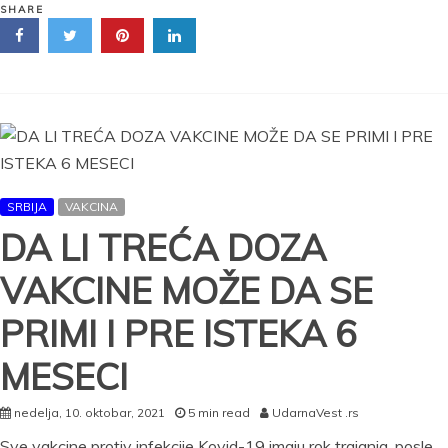
TREĆE
SHARE
DOZE
NEĆEMO
MOĆI
DA
PUTUJEMO?!
Vakcinisani
pre
sedam
i
SRBIJA
VAKCINA
više
meseci
DA LI TREĆA DOZA
će
imati
VAKCINE MOŽE DA SE
CRVENI
STATUS!
PRIMI I PRE ISTEKA 6
MESECI
nedelja, 10. oktobar, 2021
5 min read
UdarnaVest .rs
Sve vakcine protiv infekcije Kovid-19 imaju rok trajanja, posle