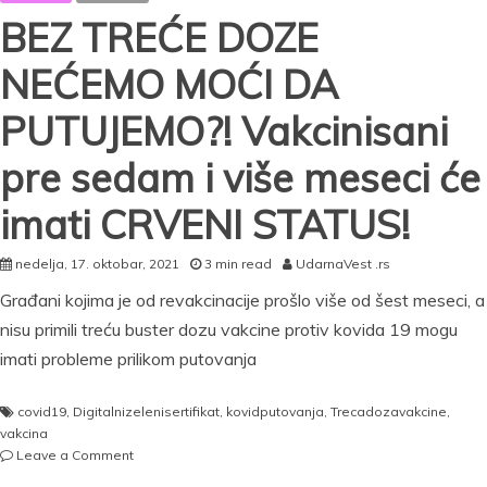
BEZ TREĆE DOZE
NEĆEMO MOĆI DA
PUTUJEMO?! Vakcinisani
pre sedam i više meseci će
imati CRVENI STATUS!
nedelja, 17. oktobar, 2021
3 min read
UdarnaVest .rs
Građani kojima je od revakcinacije prošlo više od šest meseci, a
nisu primili treću buster dozu vakcine protiv kovida 19 mogu
imati probleme prilikom putovanja
covid19
,
Digitalnizelenisertifikat
,
kovidputovanja
,
Trecadozavakcine
,
vakcina
on
Leave a Comment
BEZ