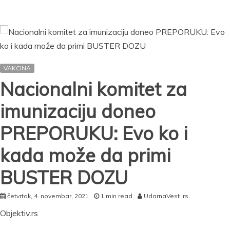
Srbije:
Pozivam
ljude
da
se
vakcinišu
VAKCINA
/VIDEO/
Nacionalni komitet za
imunizaciju doneo
PREPORUKU: Evo ko i
kada može da primi
BUSTER DOZU
četvrtak, 4. novembar, 2021
1 min read
UdarnaVest .rs
Objektiv.rs