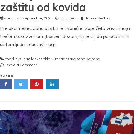
zaštitu od kovida
sreda, 22. septembar, 2021
6 min read
UdarnaVest .rs
Pre oko mesec dana u Srbiji je zvanično započeta vakcinacija
trećom takozvanom „buster“ dozom, čiji je cilj da pojača imuni
sistem ljudi i zaustavi nagli
covid19rs
,
drmilankosekler
,
Trecadozavakcine
,
vakcina
on
Leave a Comment
MIKSOVANJE
VAKCINA
SHARE
NAJBOLJA
KOMBINACIJA:
Doktor
Šekler
objasnio
zašto
je
to
odlično