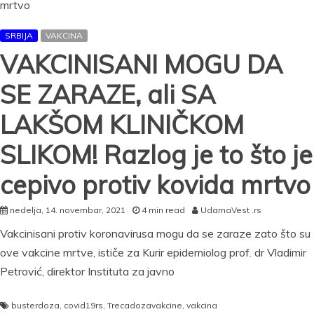
SRBIJA
VAKCINA
VAKCINISANI MOGU DA
SE ZARAZE, ali SA
LAKŠOM KLINIČKOM
SLIKOM! Razlog je to što je
cepivo protiv kovida mrtvo
nedelja, 14. novembar, 2021
4 min read
UdarnaVest .rs
Vakcinisani protiv koronavirusa mogu da se zaraze zato što su
ove vakcine mrtve, ističe za Kurir epidemiolog prof. dr Vladimir
Petrović, direktor Instituta za javno
busterdoza
,
covid19rs
,
Trecadozavakcine
,
vakcina