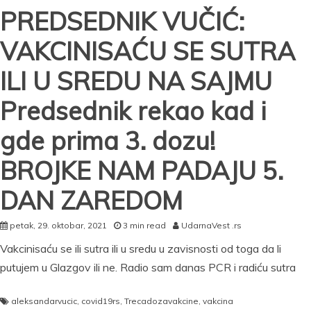
PREDSEDNIK VUČIĆ:
VAKCINISAĆU SE SUTRA
ILI U SREDU NA SAJMU
Predsednik rekao kad i
gde prima 3. dozu!
BROJKE NAM PADAJU 5.
DAN ZAREDOM
petak, 29. oktobar, 2021
3 min read
UdarnaVest .rs
Vakcinisaću se ili sutra ili u sredu u zavisnosti od toga da li
putujem u Glazgov ili ne. Radio sam danas PCR i radiću sutra
aleksandarvucic
,
covid19rs
,
Trecadozavakcine
,
vakcina