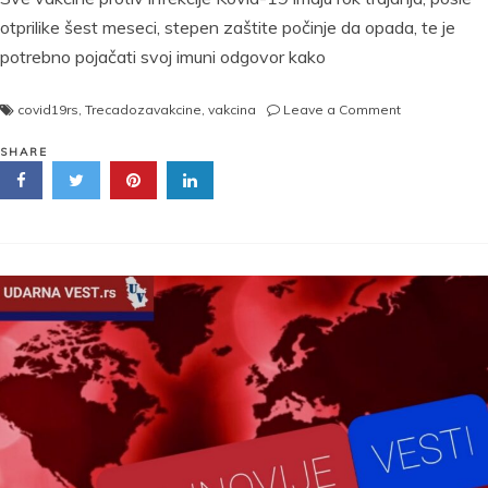
otprilike šest meseci, stepen zaštite počinje da opada, te je
potrebno pojačati svoj imuni odgovor kako
on
covid19rs
,
Trecadozavakcine
,
vakcina
Leave a Comment
DA
LI
SHARE
TREĆA
DOZA
VAKCINE
MOŽE
DA
SE
PRIMI
I
PRE
ISTEKA
6
MESECI