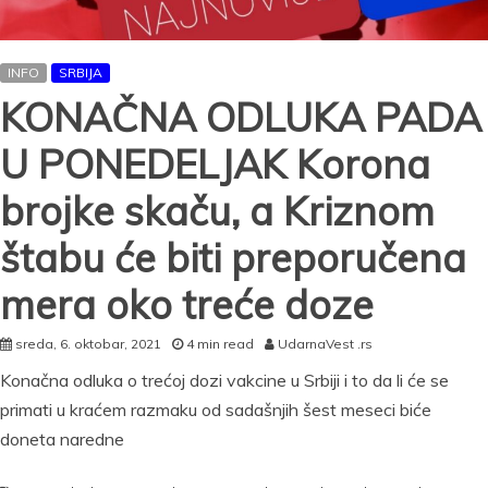
INFO
SRBIJA
KONAČNA ODLUKA PADA
U PONEDELJAK Korona
brojke skaču, a Kriznom
štabu će biti preporučena
mera oko treće doze
sreda, 6. oktobar, 2021
4 min read
UdarnaVest .rs
Konačna odluka o trećoj dozi vakcine u Srbiji i to da li će se
primati u kraćem razmaku od sadašnjih šest meseci biće
doneta naredne