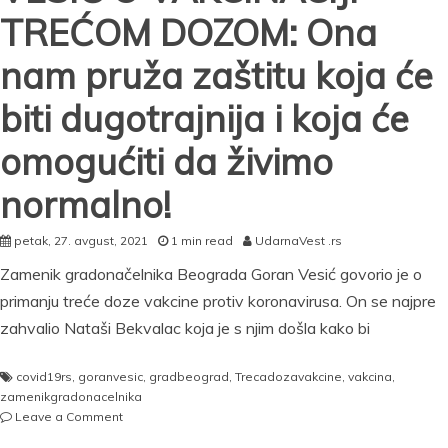
granici
TREĆOM DOZOM: Ona
nam pruža zaštitu koja će
biti dugotrajnija i koja će
omogućiti da živimo
normalno!
petak, 27. avgust, 2021
1 min read
UdarnaVest .rs
Zamenik gradonačelnika Beograda Goran Vesić govorio je o
primanju treće doze vakcine protiv koronavirusa. On se najpre
zahvalio Nataši Bekvalac koja je s njim došla kako bi
covid19rs
,
goranvesic
,
gradbeograd
,
Trecadozavakcine
,
vakcina
,
zamenikgradonacelnika
on
Leave a Comment
VESIĆ