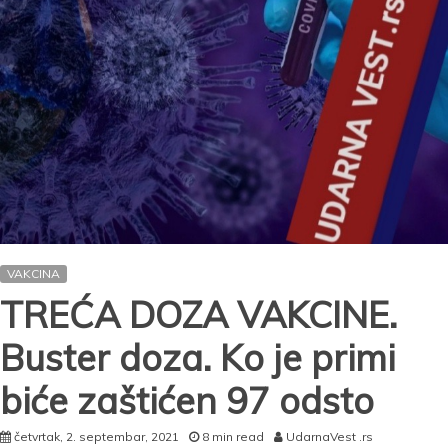
za
zaštitu
od
kovida
VAKCINA
TREĆA DOZA VAKCINE.
Buster doza. Ko je primi
biće zaštićen 97 odsto
četvrtak, 2. septembar, 2021
8 min read
UdarnaVest .rs