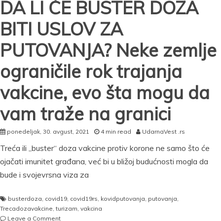
DA LI ĆE BUSTER DOZA
reprezentacije
Srbije
BITI USLOV ZA
na
Marakani
PUTOVANJA? Neke zemlje
ograničile rok trajanja
vakcine, evo šta mogu da
vam traže na granici
ponedeljak, 30. avgust, 2021
4 min read
UdarnaVest .rs
Treća ili „buster“ doza vakcine protiv korone ne samo što će
ojačati imunitet građana, već bi u bližoj budućnosti mogla da
bude i svojevrsna viza za
busterdoza
,
covid19
,
covid19rs
,
kovidputovanja
,
putovanja
,
Trecadozavakcine
,
turizam
,
vakcina
on
Leave a Comment