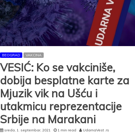
BEOGRAD
VAKCINA
VESIĆ: Ko se vakciniše,
dobija besplatne karte za
Mjuzik vik na Ušću i
utakmicu reprezentacije
Srbije na Marakani
sreda, 1. septembar, 2021
1 min read
UdarnaVest .rs