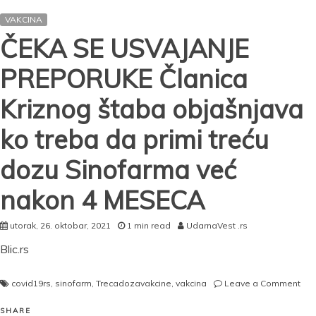
DAN
VAKCINA
ZAREDOM
ČEKA SE USVAJANJE
PREPORUKE Članica
Kriznog štaba objašnjava
ko treba da primi treću
dozu Sinofarma već
nakon 4 MESECA
utorak, 26. oktobar, 2021
1 min read
UdarnaVest .rs
Blic.rs
on
covid19rs
,
sinofarm
,
Trecadozavakcine
,
vakcina
Leave a Comment
ČE
SE
SHARE