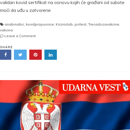
validan kovid sertifikat na osnovu kojih će građani od subote
moći da uđu u zatvorene
anabrnabic
,
kovidpropusnice
,
Kriznistab
,
pcrtest
,
Trecadozavakcine
,
vakcina
on
Leave a Comment
DRUGA
DOZA
SHARE
IMA
ROK
TRAJANJA!
Ovo
se
priznaje
KOVID
PROPUSNICA!