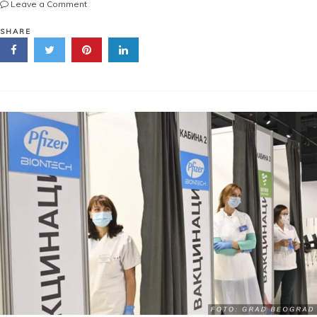
on
Leave a Comment
PREDSEDNIK
VUČIĆ:
SHARE
VAKCINISAĆU
SE
SUTRA
ILI
U
SREDU
NA
SAJMU
Predsednik
rekao
kad
i
gde
prima
3.
dozu!
BROJKE
NAM
PADAJU
5.