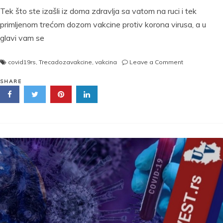
Tek što ste izašli iz doma zdravlja sa vatom na ruci i tek
primljenom trećom dozom vakcine protiv korona virusa, a u
glavi vam se
on
covid19rs
,
Trecadozavakcine
,
vakcina
Leave a Comment
TREĆA
DOZA
SHARE
VAKCINE.
Buster
doza.
Ko
je
primi
biće
zaštićen
97
odsto