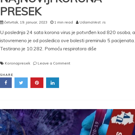
PRESEK
četvrtak, 19. januar, 2023
1 min read
UdarnaVest .rs
U poslednja 24 sata korona virus je potvrđen kod 820 osoba, a
istovremeno je od posledica ove bolesti preminulo 5 pacijenata.
Testirano je 10.282. Pomoću respiratora diše
on
Koronapresek
Leave a Comment
NAJNOVIJI
KORONA
SHARE
PRESEK