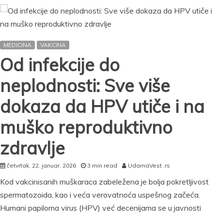
kraja
godine:
Torlak
u
MEDICINA
VAKCINA
planu
za
Od infekcije do
početak
proizvodnje
neplodnosti: Sve više
2027.
dokaza da HPV utiče i na
muško reproduktivno
zdravlje
četvrtak, 22. januar, 2026
3 min read
UdarnaVest .rs
Kod vakcinisanih muškaraca zabeležena je bolja pokretljivost
spermatozoida, kao i veća verovatnoća uspešnog začeća.
Humani papiloma virus (HPV) već decenijama se u javnosti