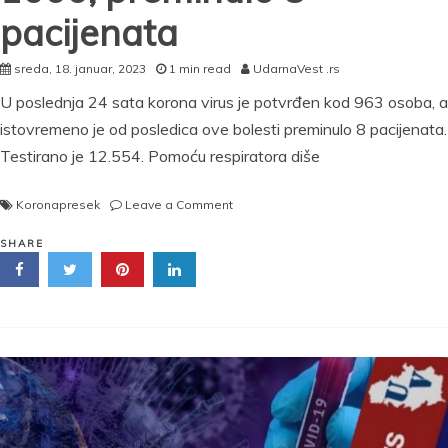
pacijenata
sreda, 18. januar, 2023
1 min read
UdarnaVest .rs
U poslednja 24 sata korona virus je potvrđen kod 963 osoba, a
istovremeno je od posledica ove bolesti preminulo 8 pacijenata.
Testirano je 12.554. Pomoću respiratora diše
on
Koronapresek
Leave a Comment
NAJNOVIJI
KORONA
SHARE
PRESEK:
Broj
novozaraženih
ispod
1000,
preminulo
8
pacijenata