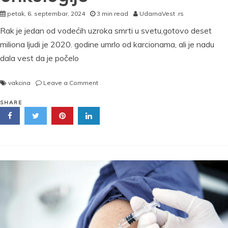
petak, 6. septembar, 2024
3 min read
UdarnaVest .rs
Rak je jedan od vodećih uzroka smrti u svetu,gotovo deset
miliona ljudi je 2020. godine umrlo od karcionama, ali je nadu
dala vest da je počelo
on
vakcina
Leave a Comment
Vakcina
protiv
SHARE
raka
praviće
se
za
svakog
pacijenta
posebno:
Dr
Nadežda
Basara
o
razvoju