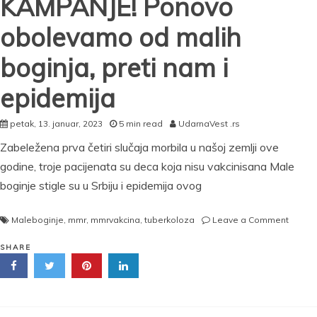
KAMPANJE! Ponovo
obolevamo od malih
boginja, preti nam i
epidemija
petak, 13. januar, 2023
5 min read
UdarnaVest .rs
Zabeležena prva četiri slučaja morbila u našoj zemlji ove
godine, troje pacijenata su deca koja nisu vakcinisana Male
boginje stigle su u Srbiju i epidemija ovog
on
Maleboginje
,
mmr
,
mmrvakcina
,
tuberkoloza
Leave a Comment
RODITE
OPREZ
SHARE
OPAS
POSLE
ANTIV
KAMPA