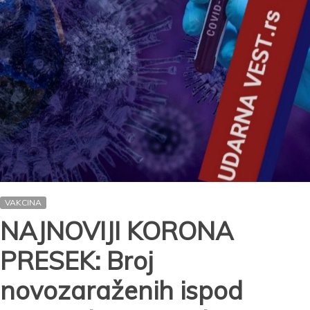
pacijenata
VAKCINA
NAJNOVIJI KORONA
PRESEK: Broj
novozaraženih ispod