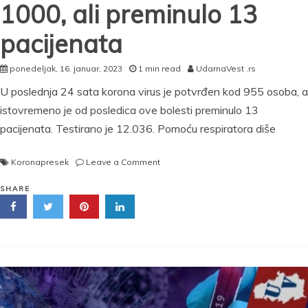
1000, ali preminulo 13
pacijenata
ponedeljak, 16. januar, 2023
1 min read
UdarnaVest .rs
U poslednja 24 sata korona virus je potvrđen kod 955 osoba, a
istovremeno je od posledica ove bolesti preminulo 13
pacijenata. Testirano je 12.036. Pomoću respiratora diše
on
Koronapresek
Leave a Comment
NAJNOVIJI
KORONA
SHARE
PRESEK:
Broj
novozaraženih
ispod
1000,
ali
preminulo
13