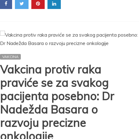
150.000
dinara
ako
ne
vakcinišete
dete!
Zauške
u
vrtiću
VAKCINA
prave
problem,
Vakcina protiv raka
lekari
upozoravaju:
praviće se za svakog
MMR
primilo
pacijenta posebno: Dr
88
odsto
Nadežda Basara o
dece
i
razvoju precizne
to
nije
onkologije
dovoljno