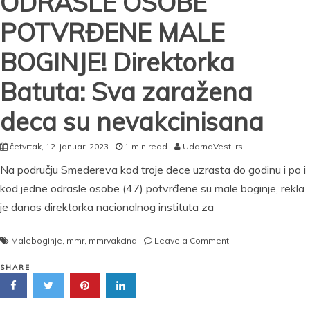
ODRASLE OSOBE
POTVRĐENE MALE
BOGINJE! Direktorka
Batuta: Sva zaražena
deca su nevakcinisana
četvrtak, 12. januar, 2023
1 min read
UdarnaVest .rs
Na području Smedereva kod troje dece uzrasta do godinu i po i
kod jedne odrasle osobe (47) potvrđene su male boginje, rekla
je danas direktorka nacionalnog instituta za
on
Maleboginje
,
mmr
,
mmrvakcina
Leave a Comment
KOD
TROJE
SHARE
DECE
I
JEDNE