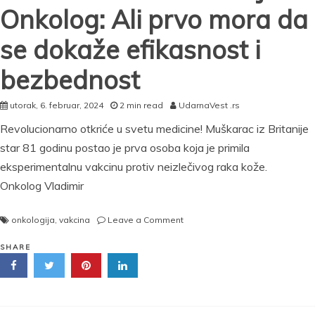
Onkolog: Ali prvo mora da
se dokaže efikasnost i
bezbednost
utorak, 6. februar, 2024
2 min read
UdarnaVest .rs
Revolucionarno otkriće u svetu medicine! Muškarac iz Britanije
star 81 godinu postao je prva osoba koja je primila
eksperimentalnu vakcinu protiv neizlečivog raka kože.
Onkolog Vladimir
on
onkologija
,
vakcina
Leave a Comment
„EVO
KADA
SHARE
MOŽEMO
DA
OČEKUJEMO
VAKCINU