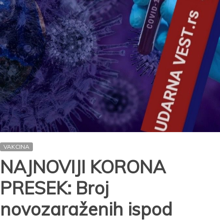
MMR!
Dr
Mitrović:
Roditelji
se
uplašili!
VAKCINA
NAJNOVIJI KORONA
PRESEK: Broj
novozaraženih ispod