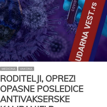
pacijenata
MEDICINA
VAKCINA
RODITELJI, OPREZ!
OPASNE POSLEDICE
ANTIVAKSERSKE