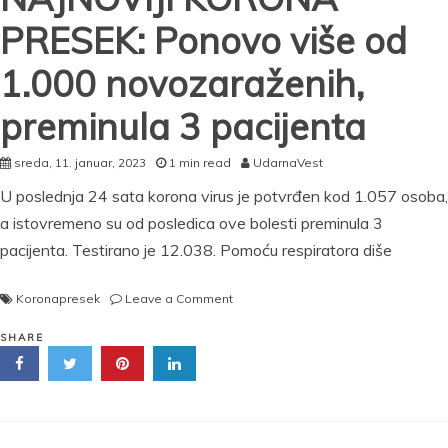
PRESEK: Ponovo više od
1.000 novozaraženih,
preminula 3 pacijenta
sreda, 11. januar, 2023
1 min read
UdarnaVest
U poslednja 24 sata korona virus je potvrđen kod 1.057 osoba,
a istovremeno su od posledica ove bolesti preminula 3
pacijenta. Testirano je 12.038. Pomoću respiratora diše
on
Koronapresek
Leave a Comment
NAJNOVIJI
KORONA
SHARE
PRESEK:
Ponovo
više
od
1.000