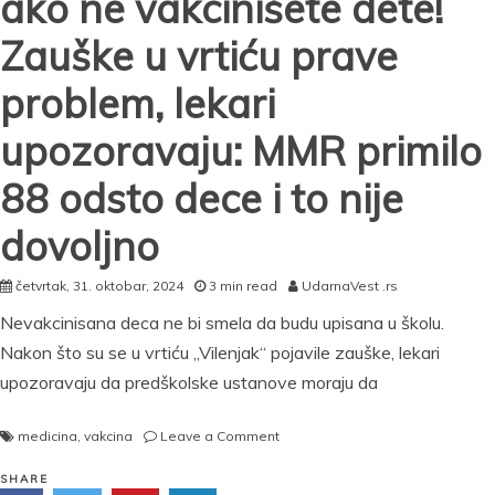
ako ne vakcinišete dete!
Zauške u vrtiću prave
problem, lekari
upozoravaju: MMR primilo
88 odsto dece i to nije
dovoljno
četvrtak, 31. oktobar, 2024
3 min read
UdarnaVest .rs
Nevakcinisana deca ne bi smela da budu upisana u školu.
Nakon što su se u vrtiću „Vilenjak“ pojavile zauške, lekari
upozoravaju da predškolske ustanove moraju da
on
medicina
,
vakcina
Leave a Comment
Kazna
do
SHARE