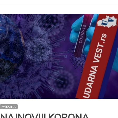
ODRASLE
OSOBE
POTVRĐENE
MALE
BOGINJE!
Direktorka
Batuta:
Sva
zaražena
deca
su
nevakcinisana
VAKCINA
NAJNOVIJI KORONA