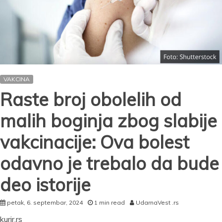
precizne
onkologije
VAKCINA
Raste broj obolelih od
malih boginja zbog slabije
vakcinacije: Ova bolest
odavno je trebalo da bude
deo istorije
petak, 6. septembar, 2024
1 min read
UdarnaVest .rs
kurir.rs