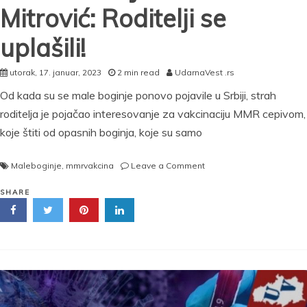
Mitrović: Roditelji se
uplašili!
utorak, 17. januar, 2023
2 min read
UdarnaVest .rs
Od kada su se male boginje ponovo pojavile u Srbiji, strah
roditelja je pojačao interesovanje za vakcinaciju MMR cepivom,
koje štiti od opasnih boginja, koje su samo
on
Maleboginje
,
mmrvakcina
Leave a Comment
ČIM
SU
SHARE
SE
POJAVILI
PRVI
SLUČAJEVI
MALIH
BOGINJA,
POVEĆANA
VAKCINACIJA