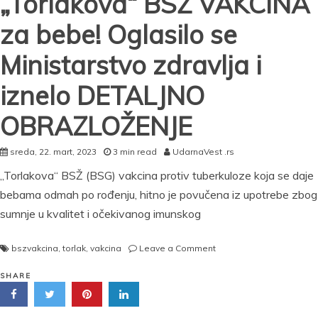
„Torlakova“ BSŽ VAKCINA
za bebe! Oglasilo se
Ministarstvo zdravlja i
iznelo DETALJNO
OBRAZLOŽENJE
sreda, 22. mart, 2023
3 min read
UdarnaVest .rs
„Torlakova“ BSŽ (BSG) vakcina protiv tuberkuloze koja se daje
bebama odmah po rođenju, hitno je povučena iz upotrebe zbog
sumnje u kvalitet i očekivanog imunskog
on
bszvakcina
,
torlak
,
vakcina
Leave a Comment
Hitno
povučena
SHARE
„Torlakova“
BSŽ