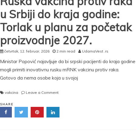
Ruska vakcina protiv raka
u Srbiji do kraja godine:
Torlak u planu za početak
proizvodnje 2027.
četvrtak, 12. februar, 2026
2 min read
UdarnaVest .rs
Ministar Popović najavljuje da bi srpski pacijenti do kraja godine
mogli primiti inovativnu rusku mRNK vakcinu protiv raka.
Gotovo da nema osobe koja u svojoj
on
vakcina
Leave a Comment
Ruska
vakcina
SHARE
protiv
raka
u
Srbiji
do