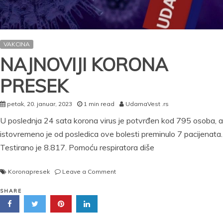
VAKCINA
NAJNOVIJI KORONA
PRESEK
petak, 20. januar, 2023
1 min read
UdarnaVest .rs
U poslednja 24 sata korona virus je potvrđen kod 795 osoba, a
istovremeno je od posledica ove bolesti preminulo 7 pacijenata.
Testirano je 8.817. Pomoću respiratora diše
on
Koronapresek
Leave a Comment
NAJNOVIJI
KORONA
SHARE
PRESEK