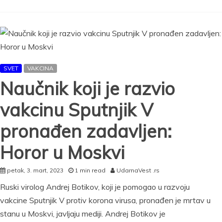
VAKCINA
za
bebe!
Oglasilo
se
Ministarstvo
zdravlja
SVET
VAKCINA
i
iznelo
Naučnik koji je razvio
DETALJNO
OBRAZLOŽENJE
vakcinu Sputnjik V
pronađen zadavljen:
Horor u Moskvi
petak, 3. mart, 2023
1 min read
UdarnaVest .rs
Ruski virolog Andrej Botikov, koji je pomogao u razvoju
vakcine Sputnjik V protiv korona virusa, pronađen je mrtav u
stanu u Moskvi, javljaju mediji. Andrej Botikov je