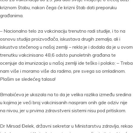
kriznom štabu, nakon čega će krizni štab dati preporuku
građanima.
– Nacionalno telo za vakcinaciju trenutno radi studije, i to na
osnovu studija proizvođača, iskustava drugih zemalja, ali i
iskustva stečenog u našoj zemlji – rekla je i dodala da je u ovom
trenutku vakcinisano 48,6 odsto punoletnih građana te
ocenjuje da imunizacija u našoj zemlji ide teško i polako: – Treba
nam više i moramo više da radimo, pre svega sa omladinom.
Plašim se sledećeg talasa!
Brnabićeva je ukazala na to da je velika razlika između sredina
u kojima je veći broj vakcinisanih naspram onih gde odziv nije
na nivou, jer u prvima zdravstveni sistemi nisu pod pritiskom.
Dr Mirsad Đelek, državni sekretar u Ministarstvu zdravlja, rekao