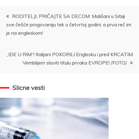
Kretanje
RODITELJI, PRIČAJTE SA DECOM: Mališani u Srbiji
sve češće progovaraju tek u četvrtoj godini, a prva reč im
članka
je na engleskom!
„IDE U RIM“! Italijani POKORILI Englesku i pred KRCATIM
Vemblijem slaviti titulu prvaka EVROPE! /FOTO/
Slicne vesti