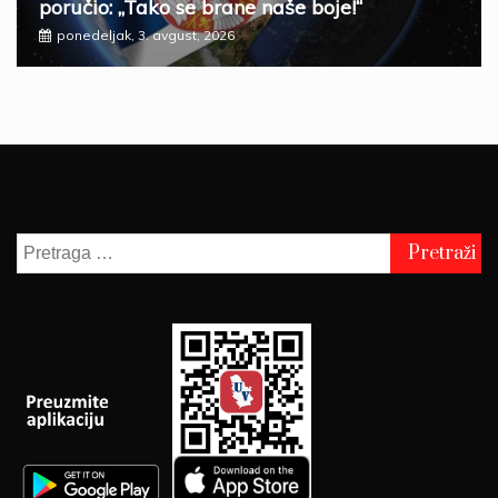
poručio: „Tako se brane naše boje!“
ponedeljak, 3. avgust, 2026
Pretraga
za: