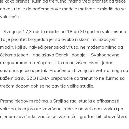
je kako prenosi Kurir, da trenutno imamo veći prioritet od treće
doze, a to je da nađemo nove modele motivacije mladih da se
vakcinišu.
– Svega je 17,3 odsto mladih od 18 do 30 godina vakcinisano.
To je prioritet broj jedan jer sa ovako niskom imunizacijom
mladih, koji su najveći prenosioci virusa, ne možemo mirno da
čekamo jesen – naglašava Đerlek i dodaje: – Svakodnevno
razgovaramo o trećoj dozi, i to na najvišem nivou. Jedan
sastanak je bio u petak. Pratićemo zbivanja u svetu, a mogu da
kažem da su SZO i EMA preporučile da trenutno ne žurimo sa
trećom dozom dok se ne završe velike studije.
Prema njegovim rečima, u Srbiji se radi studija o efikasnosti
vakcina, koja još nije završena, radi se na velikom uzorku i po
njenom završetku znaće se sve te će i građani biti obavešteni.