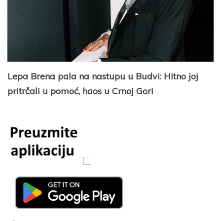
Lepa Brena pala na nastupu u Budvi: Hitno joj
pritrčali u pomoć, haos u Crnoj Gori