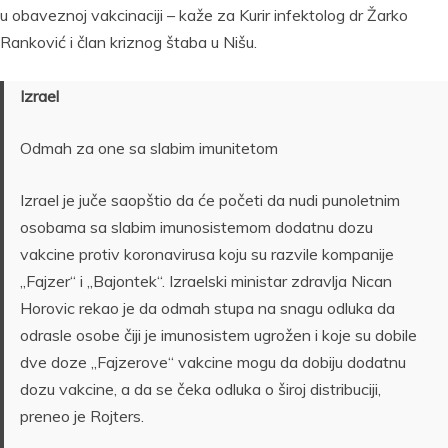
u obaveznoj vakcinaciji – kaže za Kurir infektolog dr Žarko
Ranković i član kriznog štaba u Nišu.
Izrael
Odmah za one sa slabim imunitetom
Izrael je juče saopštio da će početi da nudi punoletnim
osobama sa slabim imunosistemom dodatnu dozu
vakcine protiv koronavirusa koju su razvile kompanije
„Fajzer“ i „Bajontek“. Izraelski ministar zdravlja Nican
Horovic rekao je da odmah stupa na snagu odluka da
odrasle osobe čiji je imunosistem ugrožen i koje su dobile
dve doze „Fajzerove“ vakcine mogu da dobiju dodatnu
dozu vakcine, a da se čeka odluka o široj distribuciji,
preneo je Rojters.