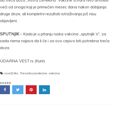
da treća doza „Astra Zenekina“ vakcine stvara nivo antitela
veći od onoga koji je primećen mesec dana nakon dobijanja
druge doze, ali kompletni rezultati istraživanja još nisu
objavljeni.
SPUTNJIK
– Kada je u pitanju ruska vakcina „sputnjik V“, za
sada nema najava da li će i za ovo cepivo biti potrebna treća
doza.
UDARNA VEST.rs (Kurir)
covid19rs
,
Trecadozavakcine
,
vakcina
SHARE