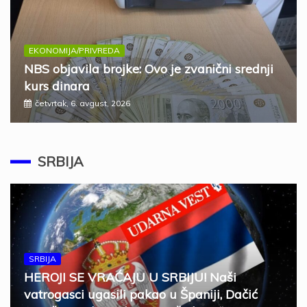
EKONOMIJA/PRIVREDA
NBS objavila brojke: Ovo je zvanični srednji
kurs dinara
četvrtak, 6. avgust, 2026
SRBIJA
SRBIJA
HEROJI SE VRAĆAJU U SRBIJU! Naši
vatrogasci ugasili pakao u Španiji, Dačić