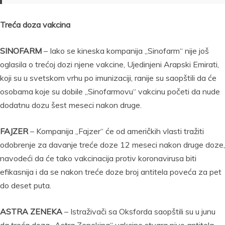
Treća doza vakcina
SINOFARM
– Iako se kineska kompanija „Sinofarm“ nije još
oglasila o trećoj dozi njene vakcine, Ujedinjeni Arapski Emirati,
koji su u svetskom vrhu po imunizaciji, ranije su saopštili da će
osobama koje su dobile „Sinofarmovu“ vakcinu početi da nude
dodatnu dozu šest meseci nakon druge.
FAJZER
– Kompanija „Fajzer“ će od američkih vlasti tražiti
odobrenje za davanje treće doze 12 meseci nakon druge doze,
navodeći da će tako vakcinacija protiv koronavirusa biti
efikasnija i da se nakon treće doze broj antitela poveća za pet
do deset puta.
ASTRA ZENEKA
– Istraživači sa Oksforda saopštili su u junu