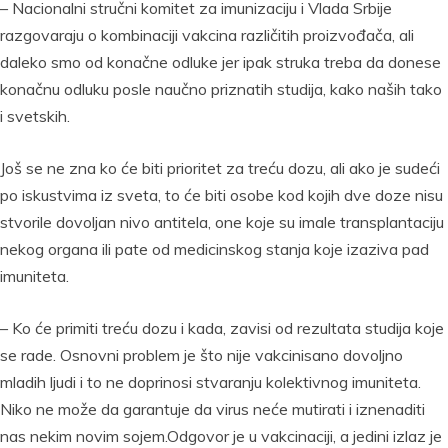
– Nacionalni stručni komitet za imunizaciju i Vlada Srbije
razgovaraju o kombinaciji vakcina različitih proizvođača, ali
daleko smo od konačne odluke jer ipak struka treba da donese
konačnu odluku posle naučno priznatih studija, kako naših tako
i svetskih.
Još se ne zna ko će biti prioritet za treću dozu, ali ako je sudeći
po iskustvima iz sveta, to će biti osobe kod kojih dve doze nisu
stvorile dovoljan nivo antitela, one koje su imale transplantaciju
nekog organa ili pate od medicinskog stanja koje izaziva pad
imuniteta.
– Ko će primiti treću dozu i kada, zavisi od rezultata studija koje
se rade. Osnovni problem je što nije vakcinisano dovoljno
mladih ljudi i to ne doprinosi stvaranju kolektivnog imuniteta.
Niko ne može da garantuje da virus neće mutirati i iznenaditi
nas nekim novim sojem.Odgovor je u vakcinaciji, a jedini izlaz je