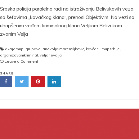
Srpska policija paralelno radi na istraživanju Belivukovih veza
sa šefovima „kavačkog klana“, prenosi Objektiv.rs. Na vezi sa
uhapšenim vođom kriminalnog klana Veljkom Belivukom
zvanim Velja
akcijamup
,
grupaveljanevoljaimaremiljkovic
,
kavčani
,
mupsrbije
,
organizovanikriminal
,
veljanevolja
on
Leave a Comment
“Nisu
samo
SHARE
Mare
i
Velja,
ima
ih
još
mnogo!”
MUP
najavio:
Otkrićemo