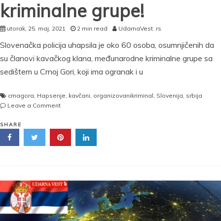
kriminalne grupe!
utorak, 25. maj, 2021
2 min read
UdarnaVest .rs
Slovenačka policija uhapsila je oko 60 osoba, osumnjičenih da
su članovi kavačkog klana, međunarodne kriminalne grupe sa
sedištem u Crnoj Gori, koji ima ogranak i u
crnagora
,
Hapsenje
,
kavčani
,
organizovanikriminal
,
Slovenija
,
srbija
on
Leave a Comment
NEZAPAMĆENA
POLICIJSKA
SHARE
AKCIJA
U
Sloveniji
uhapšeno
60
članova
KAVAČKOG
KLANA,
među