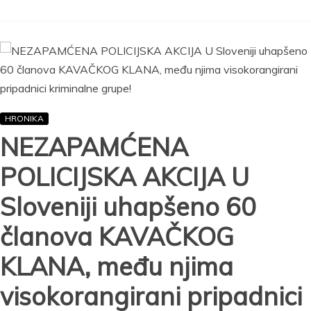
KONKURENCIJU:
U
igri
su
tovari
kokaina,
ključnu
ulogu
ima
HRONIKA
lokalna
NEZAPAMĆENA
policija!
POLICIJSKA AKCIJA U
Sloveniji uhapšeno 60
članova KAVAČKOG
KLANA, među njima
visokorangirani pripadnici