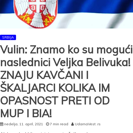
SRBIJA
Vulin: Znamo ko su mogući
naslednici Veljka Belivuka!
ZNAJU KAVČANI I
ŠKALJARCI KOLIKA IM
OPASNOST PRETI OD
MUP I BIA!
nedelja, 11. april, 2021
7 min read
UdarnaVest .rs