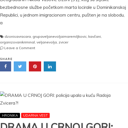
bezbednosne službe početkom marta locirale u Dominikanskoj
Republici, u jednom imigracionom centru, pušten je na slobodu,
a
dzonisavracara
,
grupaveljanevoljaimaremiljkovic
,
kavčani
,
organizovanikriminal
,
veljanevolja
,
zvicer
on
Leave a Comment
NASLEDNIKA
VELJE
SHARE
NEVOLJE
ČUVAJU
DEA
I
CIA:
Džoni
sa
Vračara
učestvovao
HRONIKA
UDARNA VEST
u
ubistvu
DRAMA U CRNOJ GORI:
škaljaraca