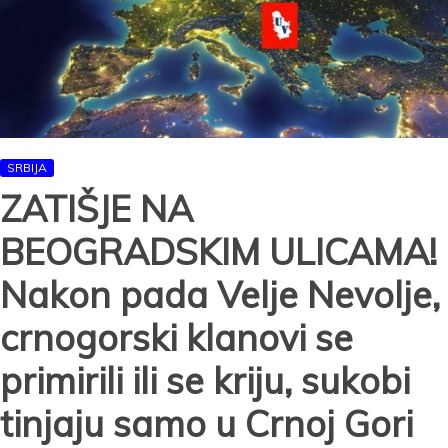
njima
visokorangirani
pripadnici
kriminalne
grupe!
SRBIJA
ZATIŠJE NA
BEOGRADSKIM ULICAMA!
Nakon pada Velje Nevolje,
crnogorski klanovi se
primirili ili se kriju, sukobi
tinjaju samo u Crnoj Gori