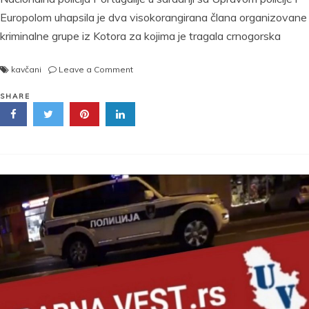
Europolom uhapsila je dva visokorangirana člana organizovane
kriminalne grupe iz Kotora za kojima je tragala crnogorska
on
kavčani
Leave a Comment
UHAPŠENI
PRIPADNICI
SHARE
KAVAČKOG
KLANA
Igor
i
Vladimir
Božović
„pali“
u
Portugalu!