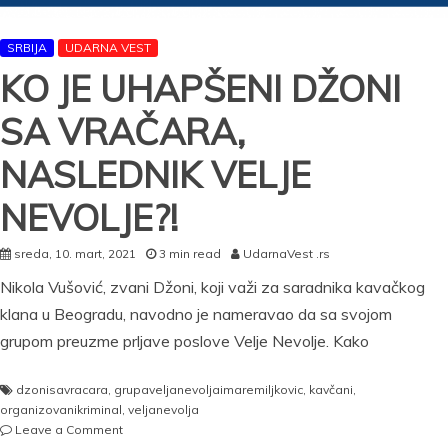
SRBIJA
UDARNA VEST
KO JE UHAPŠENI DŽONI
SA VRAČARA,
NASLEDNIK VELJE
NEVOLJE?!
sreda, 10. mart, 2021
3 min read
UdarnaVest .rs
Nikola Vušović, zvani Džoni, koji važi za saradnika kavačkog
klana u Beogradu, navodno je nameravao da sa svojom
grupom preuzme prljave poslove Velje Nevolje. Kako
dzonisavracara
,
grupaveljanevoljaimaremiljkovic
,
kavčani
,
organizovanikriminal
,
veljanevolja
on
Leave a Comment