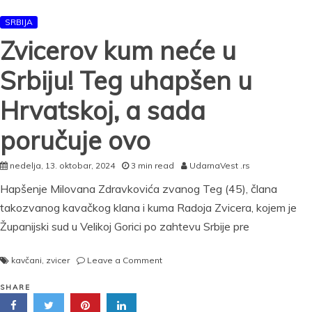
na
SRBIJA
Zvicera
u
Zvicerov kum neće u
Ukrajini
mučki
Srbiju! Teg uhapšen u
ubili
Filipa
Hrvatskoj, a sada
i
Vukašina:
poručuje ovo
Sumnja
se
da
nedelja, 13. oktobar, 2024
3 min read
UdarnaVest .rs
su
Hapšenje Milovana Zdravkovića zvanog Teg (45), člana
radili
za
takozvanog kavačkog klana i kuma Radoja Zvicera, kojem je
ŽRTVE
Županijski sud u Velikoj Gorici po zahtevu Srbije pre
VELJE
NEVOLJE
on
kavčani
,
zvicer
Leave a Comment
Zvicerov
kum
SHARE
neće