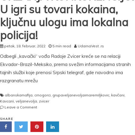
U igri su tovari kokaina,
ključnu ulogu ima lokalna
policija!
petak, 18. februar, 2022
5 min read
UdarnaVest .rs
Odbegli „kavački“ vođa Radoje Zvicer kreće se na relaciji
Ekvador-Brazil-Meksiko, prema svežim informacijama stranih
tajnih službi koje prenosi Srpski telegraf, gde navodno ima
razgranatu mrežu
albanskamafija
,
crnogorci
,
grupaveljanevoljaimaremiljkovic
,
kavčani
,
Kavcani
,
veljanevolja
,
zvicer
on
Leave a Comment
UDARNA
VEST!
SHARE
ZVICER
UKLANJA