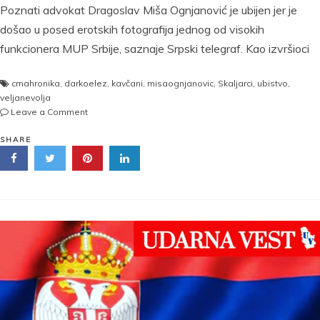
Poznati advokat Dragoslav Miša Ognjanović je ubijen jer je
došao u posed erotskih fotografija jednog od visokih
funkcionera MUP Srbije, saznaje Srpski telegraf. Kao izvršioci
crnahronika
,
darkoelez
,
kavčani
,
misaognjanovic
,
Skaljarci
,
ubistvo
,
veljanevolja
on
Leave a Comment
UDARNA
VEST!
SHARE
Advokat
ubijen
zbog
EROTSKIH
SLIKA
čelnika
MUP?!