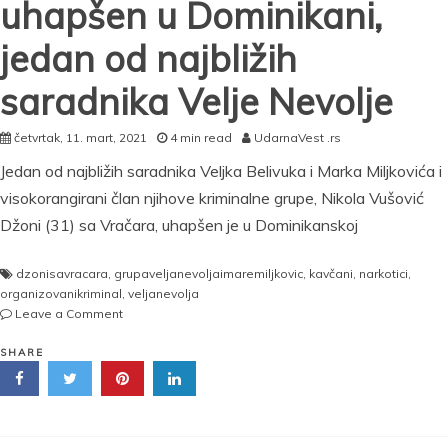
uhapšen u Dominikani,
jedan od najbližih
saradnika Velje Nevolje
četvrtak, 11. mart, 2021
4 min read
UdarnaVest .rs
Jedan od najbližih saradnika Veljka Belivuka i Marka Miljkovića i
visokorangirani član njihove kriminalne grupe, Nikola Vušović
Džoni (31) sa Vračara, uhapšen je u Dominikanskoj
dzonisavracara
,
grupaveljanevoljaimaremiljkovic
,
kavčani
,
narkotici
,
organizovanikriminal
,
veljanevolja
on
Leave a Comment
Dzoni
sa
SHARE
Vračara
koji
je
uhapšen