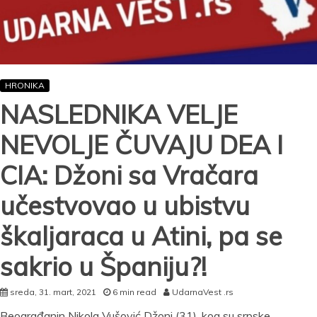
OD
MUP
I
BIA!
HRONIKA
NASLEDNIKA VELJE
NEVOLJE ČUVAJU DEA I
CIA: Džoni sa Vračara
učestvovao u ubistvu
škaljaraca u Atini, pa se
sakrio u Španiju?!
sreda, 31. mart, 2021
6 min read
UdarnaVest .rs
Beograđanin Nikola Vušović Džoni (31), kog su srpske