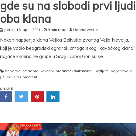
gde su na slobodi prvi ljudi
oba klana
petak, 16. april, 2021
9 min read
UdarnaVest .rs
Nakon hapšenja klana Veljka Belivuka zvanog Velja Nevolja,
koji je vodio beogradski ogranak crnogorskog „kavačkog klana“,
najjače kriminalne grupe u Srbiji i Crnoj Gori su se
beograd
,
crnagora
,
kavčani
,
organizovanikriminal
,
Skaljarci
,
veljanevolja
on
Leave a Comment
ZATIŠJE
NA
SHARE
BEOGRADSKIM
ULICAMA!
Nakon
pada
Velje
Nevolje,
crnogorski