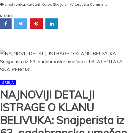
on
crnahronika
,
kavčani
,
Kotor
,
Skaljarci
Leave a Comment
KOTOR
POD
SHARE
OPSADOM:
Policija
sprečila
ubistva
kavčana
i
škaljaraca!
SRBIJA
NAJNOVIJI DETALJI
ISTRAGE O KLANU
BELIVUKA: Snajperista iz
63. padobranske umešan