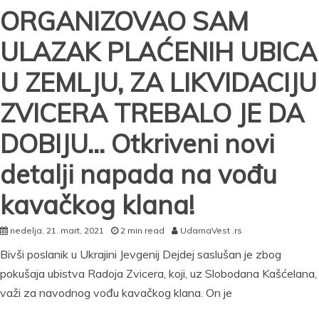
ORGANIZOVAO SAM
ULAZAK PLAĆENIH UBICA
U ZEMLJU, ZA LIKVIDACIJU
ZVICERA TREBALO JE DA
DOBIJU… Otkriveni novi
detalji napada na vođu
kavačkog klana!
nedelja, 21. mart, 2021
2 min read
UdarnaVest .rs
Bivši poslanik u Ukrajini Jevgenij Dejdej saslušan je zbog
pokušaja ubistva Radoja Zvicera, koji, uz Slobodana Kašćelana,
važi za navodnog vođu kavačkog klana. On je