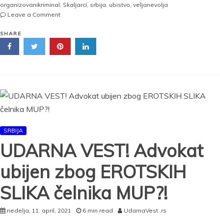
organizovanikriminal
,
Skaljarci
,
srbija
,
ubistvo
,
veljanevolja
on
Leave a Comment
BEZ
MAFIJAŠKIH
SHARE
LIKVIDACIJA
na
ulicama
Beograda
od
hapšenja
grupe
Velje
Nevolje?!
SRBIJA
UDARNA VEST! Advokat
ubijen zbog EROTSKIH
SLIKA čelnika MUP?!
nedelja, 11. april, 2021
6 min read
UdarnaVest .rs