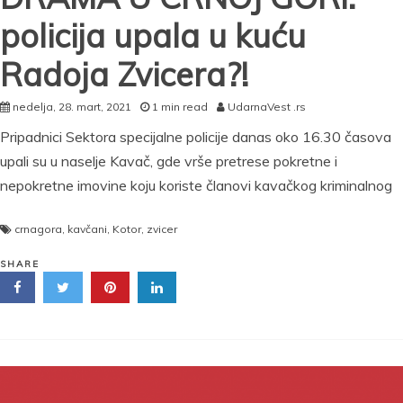
u
policija upala u kuću
Atini,
pa
Radoja Zvicera?!
se
sakrio
nedelja, 28. mart, 2021
u
1 min read
UdarnaVest .rs
Španiju?!
Pripadnici Sektora specijalne policije danas oko 16.30 časova
upali su u naselje Kavač, gde vrše pretrese pokretne i
nepokretne imovine koju koriste članovi kavačkog kriminalnog
crnagora
,
kavčani
,
Kotor
,
zvicer
SHARE