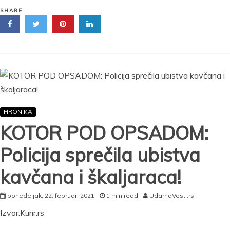
KO
JE
SHARE
UHAPŠENI
DŽONI
SA
VRAČARA,
NASLEDNIK
VELJE
NEVOLJE?!
HRONIKA
KOTOR POD OPSADOM:
Policija sprečila ubistva
kavčana i škaljaraca!
ponedeljak, 22. februar, 2021
1 min read
UdarnaVest .rs
Izvor:Kurir.rs