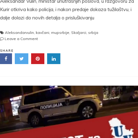
Aleksandar Vulin, ministar unutrašnjih poslova, u razgovoru za
Kurir otkriva kako policija, i nakon predaje dokaza tužilaštvu, i
dalje dolazi do novih detalja o prisluškivanju
Aleksandarvulin
,
kavčani
,
mupsrbije
,
Skaljarci
,
srbija
on
Leave a Comment
Vulin:
Znamo
SHARE
ko
su
mogući
naslednici
Veljka
Belivuka!
ZNAJU
KAVČANI
I
ŠKALJARCI
KOLIKA
IM
OPASNOST
PRETI