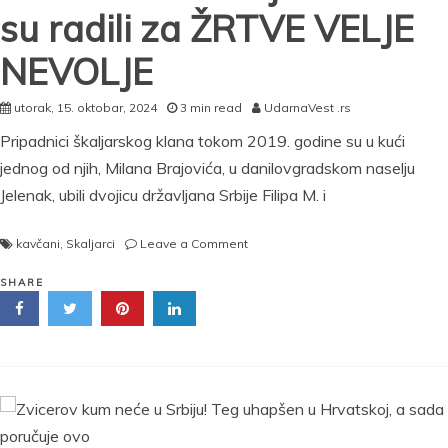
su radili za ŽRTVE VELJE
NEVOLJE
utorak, 15. oktobar, 2024
3 min read
UdarnaVest .rs
Pripadnici škaljarskog klana tokom 2019. godine su u kući
jednog od njih, Milana Brajovića, u danilovgradskom naselju
Jelenak, ubili dvojicu državljana Srbije Filipa M. i
on
kavčani
,
Skaljarci
Leave a Comment
DVOJICA
SRBA
SHARE
UBIJENA
U
CRNOJ
GORI
Škaljarci
koji
su
pucali