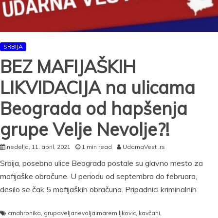
SRBIJA
BEZ MAFIJAŠKIH
LIKVIDACIJA na ulicama
Beograda od hapšenja
grupe Velje Nevolje?!
nedelja, 11. april, 2021
1 min read
UdarnaVest .rs
Srbija, posebno ulice Beograda postale su glavno mesto za
mafijaške obračune. U periodu od septembra do februara,
desilo se čak 5 mafijaških obračuna. Pripadnici kriminalnih
crnahronika
,
grupaveljanevoljaimaremiljkovic
,
kavčani
,