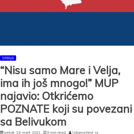
klana!
SRBIJA
“Nisu samo Mare i Velja,
ima ih još mnogo!” MUP
najavio: Otkrićemo
POZNATE koji su povezani
sa Belivukom
petak, 19. mart, 2021
5 min read
UdarnaVest .rs