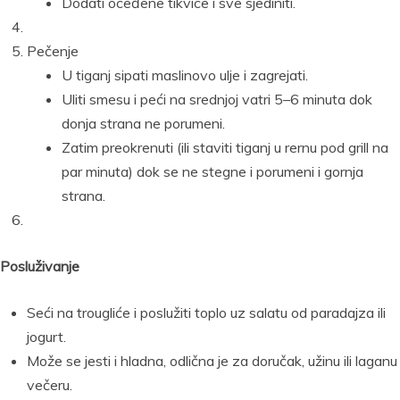
Dodati oceđene tikvice i sve sjediniti.
Pečenje
U tiganj sipati maslinovo ulje i zagrejati.
Uliti smesu i peći na srednjoj vatri 5–6 minuta dok
donja strana ne porumeni.
Zatim preokrenuti (ili staviti tiganj u rernu pod grill na
par minuta) dok se ne stegne i porumeni i gornja
strana.
Posluživanje
Seći na trougliće i poslužiti toplo uz salatu od paradajza ili
jogurt.
Može se jesti i hladna, odlična je za doručak, užinu ili laganu
večeru.