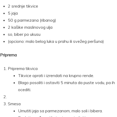
2 srednje tikvice
5 jaja
50 g parmezana (ribanog)
2 kašike maslinovog ulja
so, biber po ukusu
(opciono: malo belog luka u prahu ili svežeg peršuna)
Priprema
Priprema tikvica
Tikvice oprati i izrendati na krupno rende.
Blago posoliti i ostaviti 5 minuta da puste vodu, pa ih
ocediti.
Smesa
Umutiti jaja sa parmezanom, malo soli i bibera.