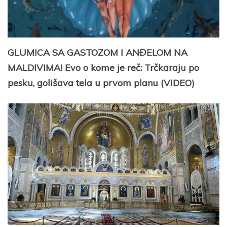
GLUMICA SA GASTOZOM I ANĐELOM NA
MALDIVIMA! Evo o kome je reč: Trčkaraju po
pesku, golišava tela u prvom planu (VIDEO)