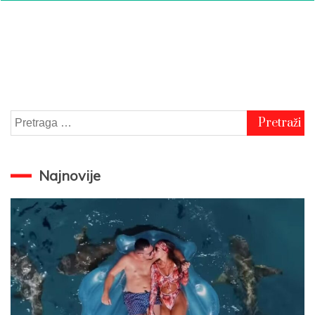
Pretraga
za:
Najnovije