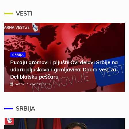
VESTI
SRBIJA
Pucaju gromovi i pljušti! Ovi delovi Srbije na
udaru pljuskova i grmljavina: Dobra vest za
Deliblatsku peščaru
petak, 7. avgust, 2026
SRBIJA