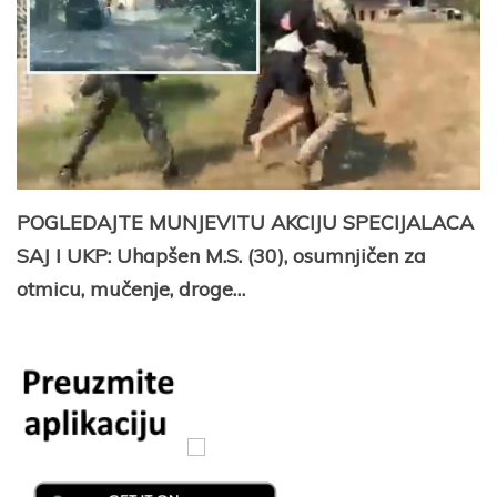
POGLEDAJTE MUNJEVITU AKCIJU SPECIJALACA
SAJ I UKP: Uhapšen M.S. (30), osumnjičen za
otmicu, mučenje, droge…