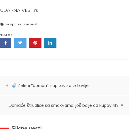
UDARNA VEST.rs
recepti
,
udarnavest
SHARE
Kretanje
Zeleni “bomba” napitak za zdravlje
članka
Domaće štrudlice sa smokvama, još bolje od kupovnih
Slicne vesti