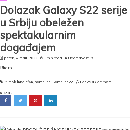
Dolazak Galaxy S22 serije
u Srbiju obeležen
spektakularnim
događajem
petak, 4. mart, 2022
1 min read
UdarnaVest .rs
Blic.rs
on
it
,
mobilnitelefon
,
samsung
,
Samsung22
Leave a Comment
Dolazak
Galaxy
SHARE
S22
serije
u
Srbiju
obeležen
spektakula