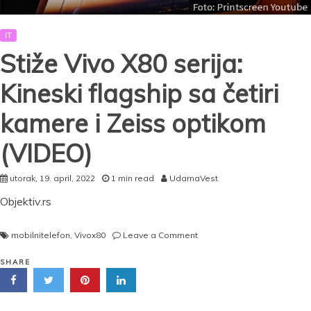
IT
Stiže Vivo X80 serija:
Kineski flagship sa četiri
kamere i Zeiss optikom
(VIDEO)
utorak, 19. april, 2022
1 min read
UdarnaVest
Objektiv.rs
on
mobilnitelefon
,
Vivox80
Leave a Comment
Stiže
Vivo
SHARE
X80
serija:
Kineski