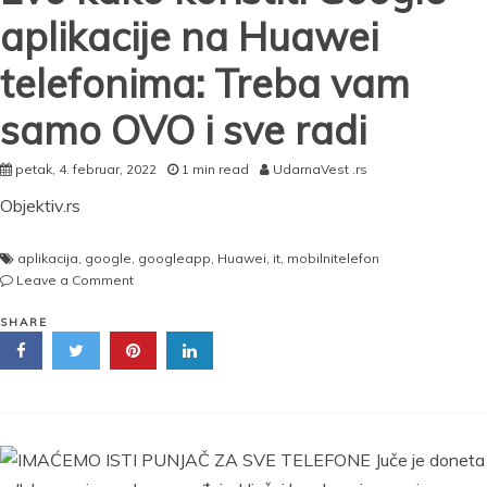
aplikacije na Huawei
telefonima: Treba vam
samo OVO i sve radi
petak, 4. februar, 2022
1 min read
UdarnaVest .rs
Objektiv.rs
aplikacija
,
google
,
googleapp
,
Huawei
,
it
,
mobilnitelefon
on
Leave a Comment
Evo
kako
SHARE
koristiti
Google
aplikacije
na
Huawei
telefonima:
Treba