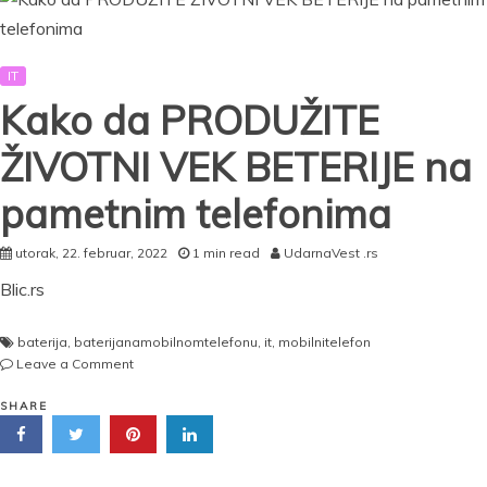
događaje
IT
Kako da PRODUŽITE
ŽIVOTNI VEK BETERIJE na
pametnim telefonima
utorak, 22. februar, 2022
1 min read
UdarnaVest .rs
Blic.rs
baterija
,
baterijanamobilnomtelefonu
,
it
,
mobilnitelefon
on
Leave a Comment
Kako
da
SHARE
PRODUŽITE
ŽIVOTNI
VEK