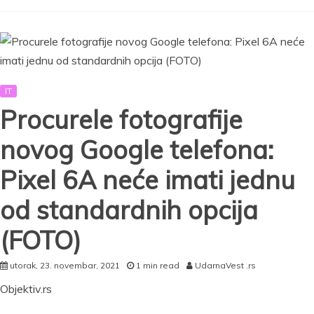
nećete
praviti
greške
sa
glasovnim
porukama
IT
(VIDEO)
Procurele fotografije
novog Google telefona:
Pixel 6A neće imati jednu
od standardnih opcija
(FOTO)
utorak, 23. novembar, 2021
1 min read
UdarnaVest .rs
Objektiv.rs