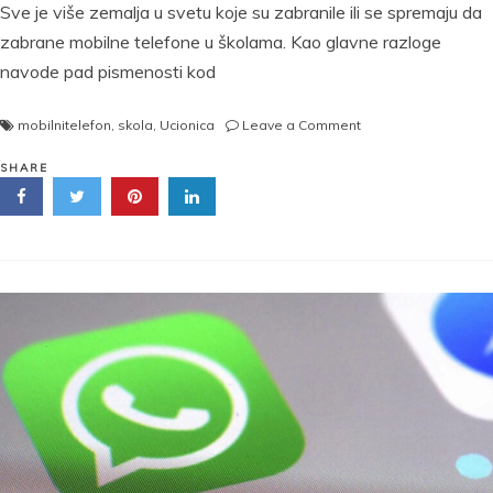
Sve je više zemalja u svetu koje su zabranile ili se spremaju da
zabrane mobilne telefone u školama. Kao glavne razloge
navode pad pismenosti kod
on
mobilnitelefon
,
skola
,
Ucionica
Leave a Comment
ODLOŽI!
Škole
SHARE
redom
zabranile
mobilne
i
za
đake
i
nastavnike,
ko
mora
da
zove
roditelje,
KORISTI