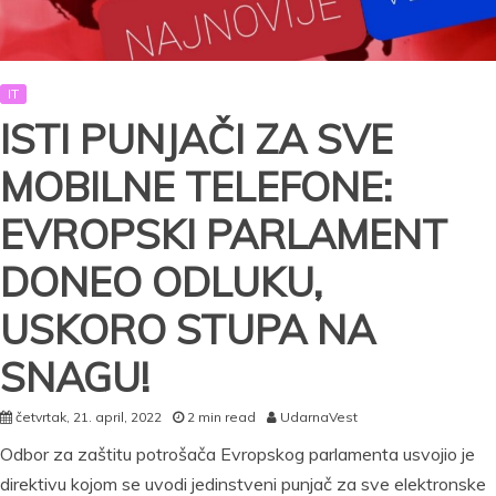
IT
ISTI PUNJAČI ZA SVE
MOBILNE TELEFONE:
EVROPSKI PARLAMENT
DONEO ODLUKU,
USKORO STUPA NA
SNAGU!
četvrtak, 21. april, 2022
2 min read
UdarnaVest
Odbor za zaštitu potrošača Evropskog parlamenta usvojio je
direktivu kojom se uvodi jedinstveni punjač za sve elektronske