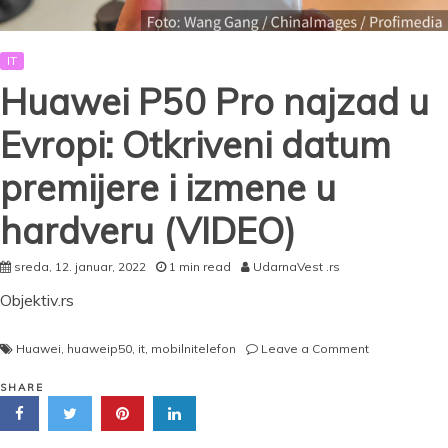
IT
Huawei P50 Pro najzad u
Evropi: Otkriveni datum
premijere i izmene u
hardveru (VIDEO)
sreda, 12. januar, 2022
1 min read
UdarnaVest .rs
Objektiv.rs
on
Huawei
,
huaweip50
,
it
,
mobilnitelefon
Leave a Comment
Huawei
P50
SHARE
Pro
najzad
u