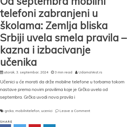
Od septembra mobilni
telefoni zabranjeni u
školama: Zemlja bliska
Srbiji uvela smela pravila –
kazna i izbacivanje
učenika
utorak, 3. septembar, 2024
3 min read
UdarnaVest.rs
Učenici u će morati da drže mobilne telefone u torbama tokom
nastave prema novim pravilima koje je Grčka uvela od
septembra. Grčka uvodi nova pravila i
on
grcka
,
mobilnitelefon
,
ucenici
Leave a Comment
Od
septembra
SHARE