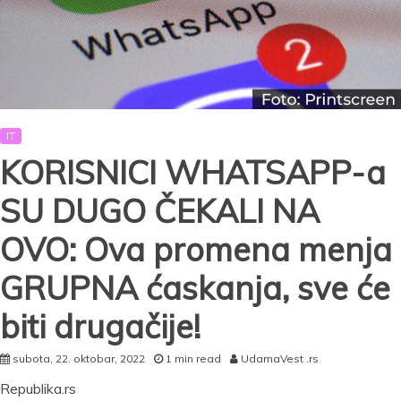
FIKSNI,
direktori
tvrde
–
svi
su
prezadovoljni
IT
KORISNICI WHATSAPP-a
SU DUGO ČEKALI NA
OVO: Ova promena menja
GRUPNA ćaskanja, sve će
biti drugačije!
subota, 22. oktobar, 2022
1 min read
UdarnaVest .rs
Republika.rs