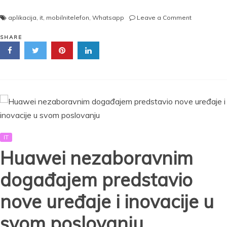
on
aplikacija
,
it
,
mobilnitelefon
,
Whatsapp
Leave a Comment
KORISNICI
WHATSAPP
SHARE
a
SU
DUGO
ČEKALI
NA
OVO:
Ova
promena
menja
IT
GRUPNA
ćaskanja,
Huawei nezaboravnim
sve
će
događajem predstavio
biti
drugačije!
nove uređaje i inovacije u
svom poslovanju