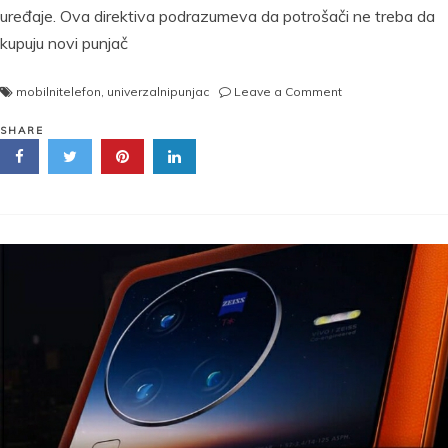
uređaje. Ova direktiva podrazumeva da potrošači ne treba da
kupuju novi punjač
on
mobilnitelefon
,
univerzalnipunjac
Leave a Comment
ISTI
PUNJAČI
SHARE
ZA
SVE
MOBILNE
TELEFONE:
EVROPSKI
PARLAMENT
DONEO
ODLUKU,
USKORO
STUPA
NA
SNAGU!