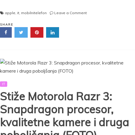
on
apple
,
it
,
mobilnitelefon
Leave a Comment
Spremite
se,
SHARE
večeras
stiže
novi
iPhone
IT
Stiže Motorola Razr 3:
Snapdragon procesor,
kvalitetne kamere i druga