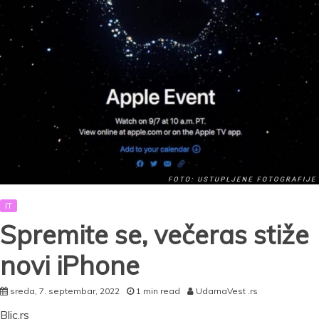
IT
Spremite se, večeras stiže
novi iPhone
sreda, 7. septembar, 2022
1 min read
UdarnaVest .rs
Blic.rs