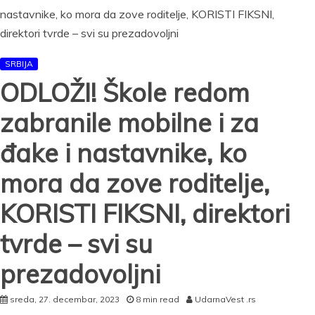
dominira
i
niko
ga
nije
SRBIJA
skinuo
ODLOŽI! Škole redom
sa
prestola
zabranile mobilne i za
đake i nastavnike, ko
mora da zove roditelje,
KORISTI FIKSNI, direktori
tvrde – svi su
prezadovoljni
sreda, 27. decembar, 2023
8 min read
UdarnaVest .rs