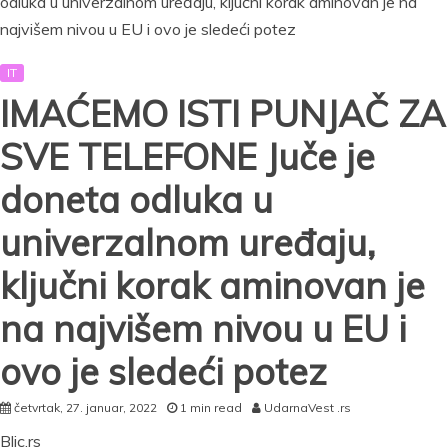
vam
samo
OVO
i
IT
sve
IMAĆEMO ISTI PUNJAČ ZA
radi
SVE TELEFONE Juče je
doneta odluka u
univerzalnom uređaju,
ključni korak aminovan je
na najvišem nivou u EU i
ovo je sledeći potez
četvrtak, 27. januar, 2022
1 min read
UdarnaVest .rs
Blic.rs