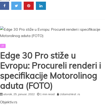
četiri
nova
Redmi
Note
11
modela,
svideće
vam
se
IT
kamera,
ali
Edge 30 Pro stiže u
i
cena
Evropu: Procureli renderi i
specifikacije Motorolinog
aduta (FOTO)
utorak, 25. januar, 2022
1 min read
UdarnaVest .rs
Objektiv.rs