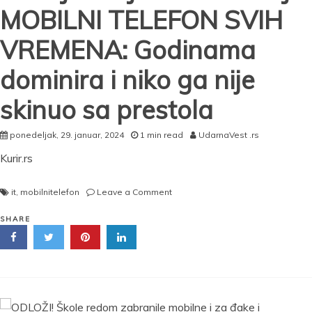
MOBILNI TELEFON SVIH
VREMENA: Godinama
dominira i niko ga nije
skinuo sa prestola
ponedeljak, 29. januar, 2024
1 min read
UdarnaVest .rs
Kurir.rs
on
it
,
mobilnitelefon
Leave a Comment
OVO
JE
SHARE
NAJPRODAVANIJI
MOBILNI
TELEFON
SVIH
VREMENA:
Godinama