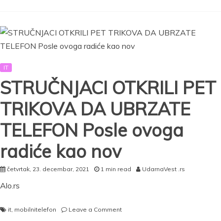
Evropi:
Otkriveni
datum
premijere
i
izmene
IT
u
hardveru
STRUČNJACI OTKRILI PET
(VIDEO)
TRIKOVA DA UBRZATE
TELEFON Posle ovoga
radiće kao nov
četvrtak, 23. decembar, 2021
1 min read
UdarnaVest .rs
Alo.rs
on
it
,
mobilnitelefon
Leave a Comment
STRUČNJACI