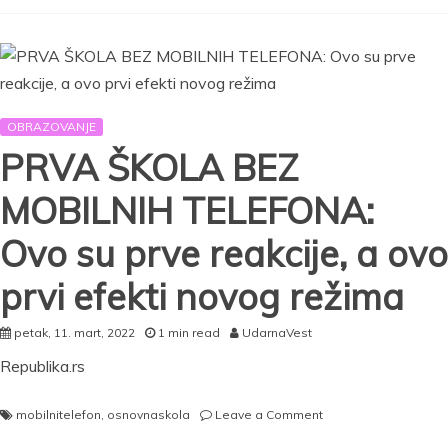
flagship
sa
četiri
kamere
i
Zeiss
OBRAZOVANJE
optikom
(VIDEO)
PRVA ŠKOLA BEZ
MOBILNIH TELEFONA:
Ovo su prve reakcije, a ovo
prvi efekti novog režima
petak, 11. mart, 2022
1 min read
UdarnaVest
Republika.rs
on
mobilnitelefon
,
osnovnaskola
Leave a Comment
PRVA