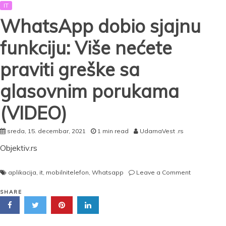
IT
WhatsApp dobio sjajnu
funkciju: Više nećete
praviti greške sa
glasovnim porukama
(VIDEO)
sreda, 15. decembar, 2021
1 min read
UdarnaVest .rs
Objektiv.rs
on
aplikacija
,
it
,
mobilnitelefon
,
Whatsapp
Leave a Comment
WhatsApp
dobio
SHARE
sjajnu
funkciju:
Više