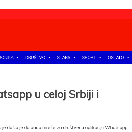
tike, ekonomije, društva, zabave, sporta, kulture, zdravlja.
RONIKA
DRUŠTVO
STARS
SPORT
OSTALO
pp u celoj Srbiji i
Srbije došlo je do pada mreže za društvenu aplikaciju Whatsapp