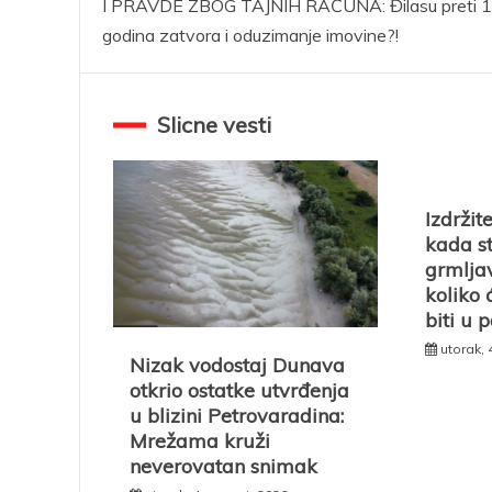
I PRAVDE ZBOG TAJNIH RAČUNA: Đilasu preti 
članka
godina zatvora i oduzimanje imovine?!
Slicne vesti
Izdržit
kada st
grmlja
koliko
biti u 
utorak, 
Nizak vodostaj Dunava
otkrio ostatke utvrđenja
u blizini Petrovaradina:
Mrežama kruži
neverovatan snimak