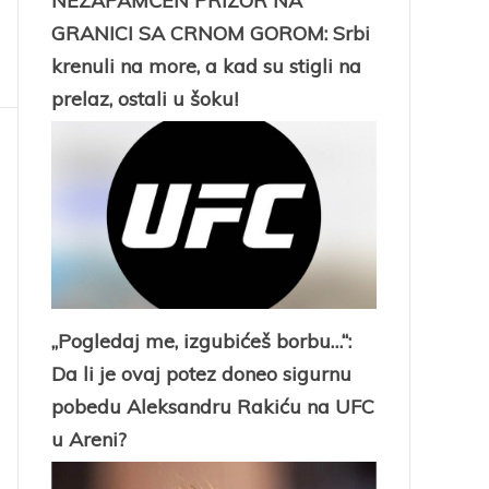
NEZAPAMĆEN PRIZOR NA
GRANICI SA CRNOM GOROM: Srbi
krenuli na more, a kad su stigli na
prelaz, ostali u šoku!
„Pogledaj me, izgubićeš borbu…“:
Da li je ovaj potez doneo sigurnu
pobedu Aleksandru Rakiću na UFC
u Areni?