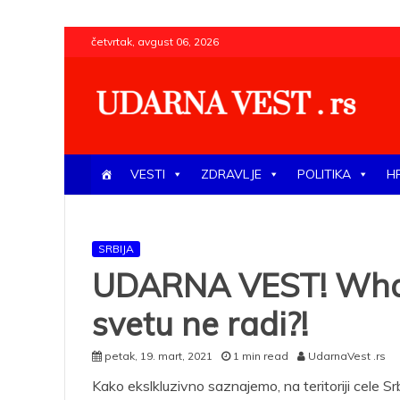
Skip
četvrtak, avgust 06, 2026
to
content
UDARNA VEST . rs
Najnovije udarne vesti iz Srbije, regiona i sveta, poli
VESTI
ZDRAVLJE
POLITIKA
H
SRBIJA
UDARNA VEST! Whatsa
svetu ne radi?!
petak, 19. mart, 2021
1 min read
UdarnaVest .rs
Kako ekslkluzivno saznajemo, na teritoriji cele 