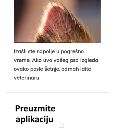
Izašli ste napolje u pogrešno
vreme: Ako uvo vašeg psa izgleda
ovako posle šetnje, odmah idite
veterinaru