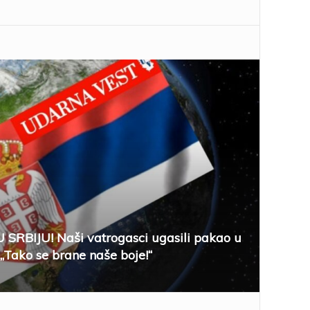
SRBIJU! Naši vatrogasci ugasili pakao u
 „Tako se brane naše boje!“