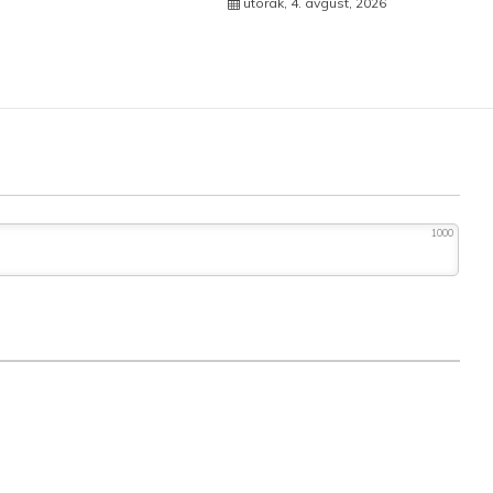
utorak, 4. avgust, 2026
1000