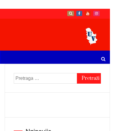
Pretraga
za: