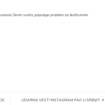
korisnici širom sveta, prijavljuje problem sa društvenim
DE
UDARNA VEST! INSTAGRAM PAO U SRBIJI?!