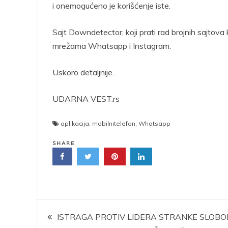
i onemogućeno je korišćenje iste.
Sajt Downdetector, koji prati rad brojnih sajtova 
mrežama Whatsapp i Instagram.
Uskoro detaljnije..
UDARNA VEST.rs
aplikacija
,
mobilnitelefon
,
Whatsapp
SHARE
Kretanje
ISTRAGA PROTIV LIDERA STRANKE SLOBO