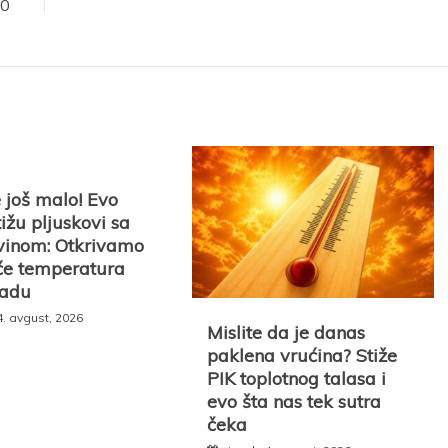
10
e još malo! Evo
ižu pljuskovi sa
vinom: Otkrivamo
 će temperatura
padu
4. avgust, 2026
Mislite da je danas
paklena vrućina? Stiže
PIK toplotnog talasa i
evo šta nas tek sutra
čeka