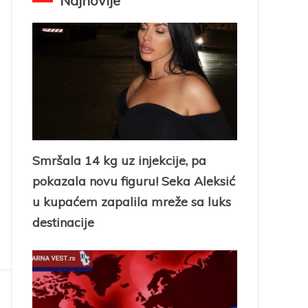
Najnovije
Smršala 14 kg uz injekcije, pa
pokazala novu figuru! Seka Aleksić
u kupaćem zapalila mreže sa luks
destinacije