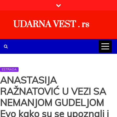
Skip
to
content
UDARNA VEST . rs
Najnovije udarne vesti iz Srbije, regiona i sveta, politike,
ekonomije, društva, zabave, sporta, kulture, zdravlja.
ESTRADA
ANASTASIJA
RAŽNATOVIĆ U VEZI SA
NEMANJOM GUDELJOM
Evo kako su se upoznali i