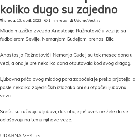
koliko dugo su zajedno
sreda, 13. april, 2022
1 min read
UdarnaVest .rs
Mlada muzička zvezda Anastasija Ražnatović u vezi je sa
fudbalerom Sevilje, Nemanjom Gudeljom, prenosi Blic.
Anastasija Ražnatović i Nemanja Gudelj su tek mesec dana u
vezi, a ona je pre nekoliko dana otputovala kod svog dragog.
Ljubavna priča ovog mladog para započela je preko prijatelja, a
posle nekoliko zajedničkih izlazaka oni su otpočeli ljubavnu
vezu.
Srećni su i uživaju u ljubavi, dok oboje još uvek ne žele da se
oglašavaju na temu njihove veze.
UDARNA VEST.rs