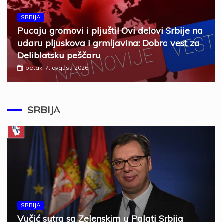
SRBIJA
Pucaju gromovi i pljušti! Ovi delovi Srbije na
udaru pljuskova i grmljavina: Dobra vest za
Deliblatsku peščaru
petak, 7. avgust, 2026
SRBIJA
SRBIJA
Vučić sutra sa Zelenskim u Palati Srbija