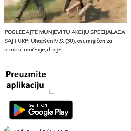
POGLEDAJTE MUNJEVITU AKCIJU SPECIJALACA
SAJ I UKP: Uhapšen M.S. (30), osumnjičen za
otmicu, mučenje, droge…