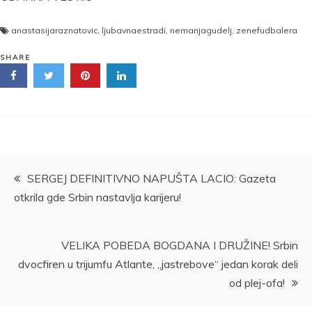
anastasijaraznatovic
,
ljubavnaestradi
,
nemanjagudelj
,
zenefudbalera
SHARE
Kretanje
SERGEJ DEFINITIVNO NAPUŠTA LACIO: Gazeta
otkrila gde Srbin nastavlja karijeru!
članka
VELIKA POBEDA BOGDANA I DRUŽINE! Srbin
dvocfiren u trijumfu Atlante, „jastrebove“ jedan korak deli
od plej-ofa!