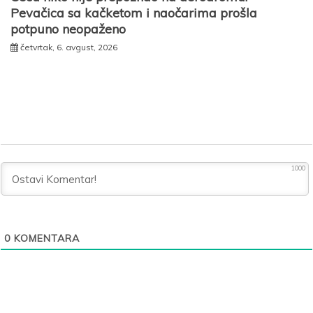
Pevačica sa kačketom i naočarima prošla
potpuno neopaženo
četvrtak, 6. avgust, 2026
1000
0
KOMENTARA