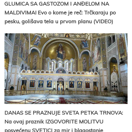
GLUMICA SA GASTOZOM I ANĐELOM NA
MALDIVIMA! Evo o kome je reč: Trčkaraju po
pesku, golišava tela u prvom planu (VIDEO)
DANAS SE PRAZNUJE SVETA PETKA TRNOVA:
Na ovaj praznik IZGOVORITE MOLITVU
posvećenu SVETICI za mir i blagostanje