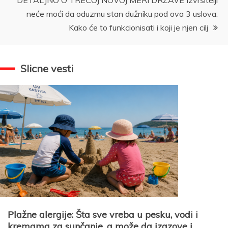
DETALJNO O TREĆOJ NOVOJ MERI DRŽAVE Izvršitelji
neće moći da oduzmu stan dužniku pod ova 3 uslova:
Kako će to funkcionisati i koji je njen cilj
Slicne vesti
Plažne alergije: Šta sve vreba u pesku, vodi i
kremama za sunčanje, a može da izazove i