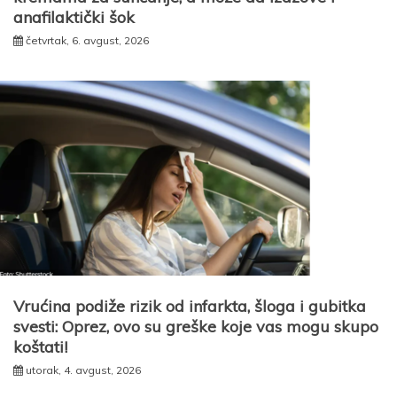
anafilaktički šok
četvrtak, 6. avgust, 2026
Vrućina podiže rizik od infarkta, šloga i gubitka
svesti: Oprez, ovo su greške koje vas mogu skupo
koštati!
utorak, 4. avgust, 2026