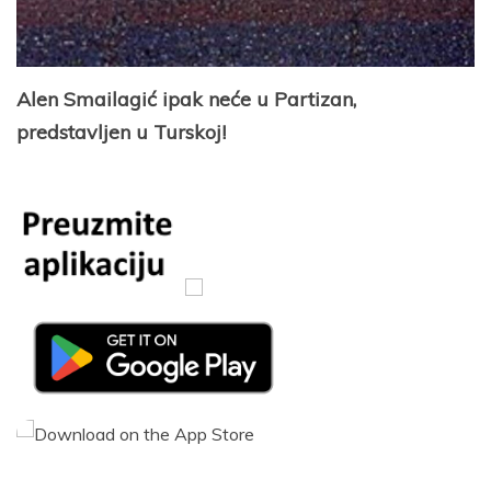
Alen Smailagić ipak neće u Partizan,
predstavljen u Turskoj!