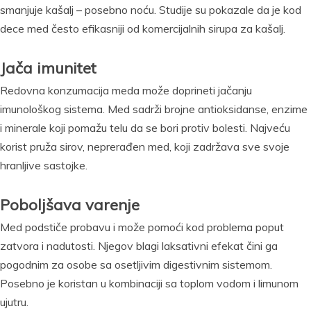
smanjuje kašalj – posebno noću. Studije su pokazale da je kod
dece med često efikasniji od komercijalnih sirupa za kašalj.
Jača imunitet
Redovna konzumacija meda može doprineti jačanju
imunološkog sistema. Med sadrži brojne antioksidanse, enzime
i minerale koji pomažu telu da se bori protiv bolesti. Najveću
korist pruža sirov, neprerađen med, koji zadržava sve svoje
hranljive sastojke.
Poboljšava varenje
Med podstiče probavu i može pomoći kod problema poput
zatvora i nadutosti. Njegov blagi laksativni efekat čini ga
pogodnim za osobe sa osetljivim digestivnim sistemom.
Posebno je koristan u kombinaciji sa toplom vodom i limunom
ujutru.