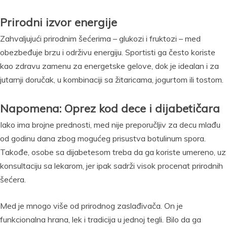
Prirodni izvor energije
Zahvaljujući prirodnim šećerima – glukozi i fruktozi – med
obezbeđuje brzu i održivu energiju. Sportisti ga često koriste
kao zdravu zamenu za energetske gelove, dok je idealan i za
jutarnji doručak, u kombinaciji sa žitaricama, jogurtom ili tostom.
Napomena: Oprez kod dece i dijabetičara
Iako ima brojne prednosti, med nije preporučljiv za decu mlađu
od godinu dana zbog mogućeg prisustva botulinum spora.
Takođe, osobe sa dijabetesom treba da ga koriste umereno, uz
konsultaciju sa lekarom, jer ipak sadrži visok procenat prirodnih
šećera.
Med je mnogo više od prirodnog zaslađivača. On je
funkcionalna hrana, lek i tradicija u jednoj tegli. Bilo da ga