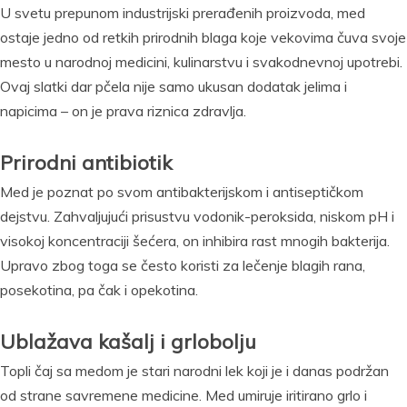
U svetu prepunom industrijski prerađenih proizvoda, med
ostaje jedno od retkih prirodnih blaga koje vekovima čuva svoje
mesto u narodnoj medicini, kulinarstvu i svakodnevnoj upotrebi.
Ovaj slatki dar pčela nije samo ukusan dodatak jelima i
napicima – on je prava riznica zdravlja.
Prirodni antibiotik
Med je poznat po svom antibakterijskom i antiseptičkom
dejstvu. Zahvaljujući prisustvu vodonik-peroksida, niskom pH i
visokoj koncentraciji šećera, on inhibira rast mnogih bakterija.
Upravo zbog toga se često koristi za lečenje blagih rana,
posekotina, pa čak i opekotina.
Ublažava kašalj i grlobolju
Topli čaj sa medom je stari narodni lek koji je i danas podržan
od strane savremene medicine. Med umiruje iritirano grlo i