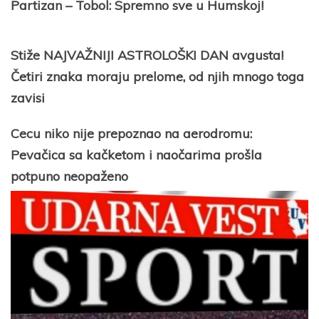
Partizan – Tobol: Spremno sve u Humskoj!
Stiže NAJVAŽNIJI ASTROLOŠKI DAN avgusta!
Četiri znaka moraju prelome, od njih mnogo toga
zavisi
Cecu niko nije prepoznao na aerodromu:
Pevačica sa kačketom i naočarima prošla
potpuno neopaženo