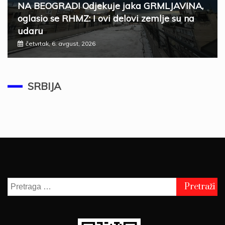
NA BEOGRAD! Odjekuje jaka GRMLJAVINA,
oglasio se RHMZ: I ovi delovi zemlje su na
udaru
četvrtak, 6. avgust, 2026
SRBIJA
ZELENSKI U SUBOTU STIŽE U BEOGRAD
Ugostiće ga predsednik Vučić
SRBIJA
četvrtak, 6. avgust, 2026
Pretraga
za: