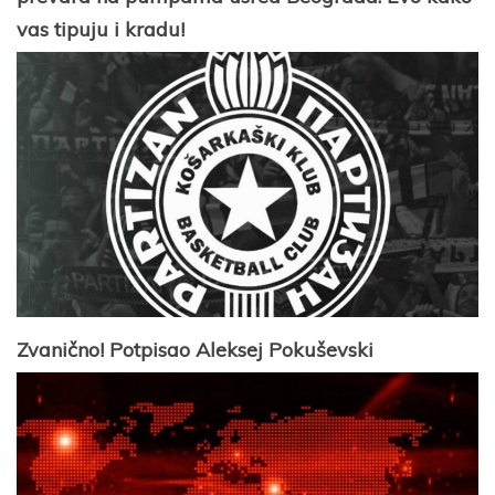
vas tipuju i kradu!
Zvanično! Potpisao Aleksej Pokuševski