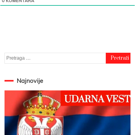
0
KOMENTARA
Pretraga
za:
Najnovije