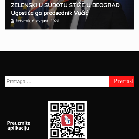
ZELENSKI U SUBOTU STIŽE U BEOGRAD
Ugostiće ga predsednik Vučić
četvrtak, 6. avgust, 2026
Pretraga
za: