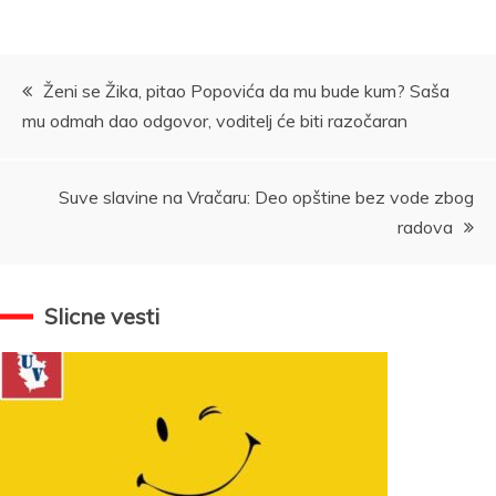
Kretanje
Ženi se Žika, pitao Popovića da mu bude kum? Saša
mu odmah dao odgovor, voditelj će biti razočaran
članka
Suve slavine na Vračaru: Deo opštine bez vode zbog
radova
Slicne vesti