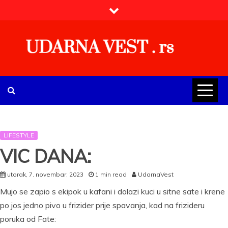
Skip
to
content
UDARNA VEST . rs
Najnovije udarne vesti iz Srbije, regiona i sveta, politike,
ekonomije, društva, zabave, sporta, kulture, zdravlja.
LIFESTYLE
VIC DANA:
utorak, 7. novembar, 2023
1 min read
UdarnaVest
Mujo se zapio s ekipok u kafani i dolazi kuci u sitne sate i krene
po jos jedno pivo u frizider prije spavanja, kad na frizideru
poruka od Fate: