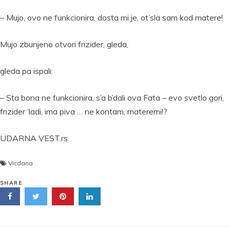
– Mujo, ovo ne funkcionira, dosta mi je, ot’sla sam kod matere!
Mujo zbunjeno otvori frizider, gleda,
gleda pa ispali:
– Sta bona ne funkcionira, s’a b’dali ova Fata – evo svetlo gori,
frizider ‘ladi, ima piva … ne kontam, materemi!?
UDARNA VEST.rs
Vicdana
SHARE