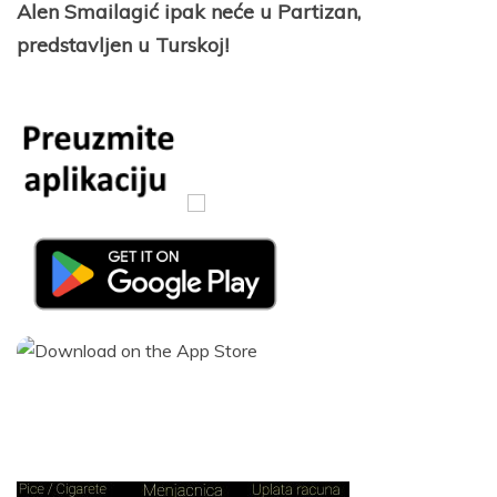
Alen Smailagić ipak neće u Partizan,
predstavljen u Turskoj!