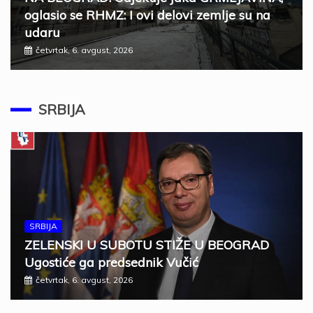
oglasio se RHMZ: I ovi delovi zemlje su na
udaru
četvrtak, 6. avgust, 2026
SRBIJA
SRBIJA
ZELENSKI U SUBOTU STIŽE U BEOGRAD
Ugostiće ga predsednik Vučić
četvrtak, 6. avgust, 2026