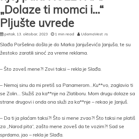
„Dolaze ti momci i…“
Pljušte uvrede
petak, 13. oktobar, 2023
1 min read
UdarnaVest .rs
Slađa Poršelina došla je do Marka Janjuševića Janjuša, te su
žestoko zaratili sinoć za vreme reklama.
– Što zoveš mene?! Zovi taksi – rekla je Slađa.
– Nemoj sinu da mi pretiš sa Panamerom…Ku**vo, zaglavio ti
se Zolin… Služiš za ka**nje na Zlatiboru. Mom drugu dolaze sa
strane drugovi i onda ona služi za ka**nje – rekao je Janjuš.
– Da ti ja plaćam taksi?! Što si mene zvao?! Što taksi ne platiš
za „Narod pita“, zašto mene zoveš da te vozim?! Sad se
sprdamo, jao – rekla je Slađa.