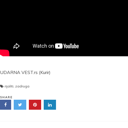
UDARNA VEST.rs (Kurir)
rijaliti
,
zadruga
SHARE