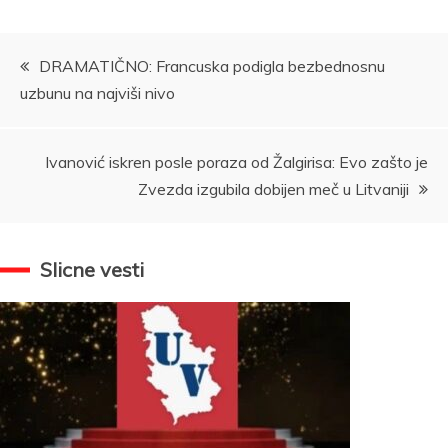
Kretanje
DRAMATIČNO: Francuska podigla bezbednosnu
uzbunu na najviši nivo
članka
Ivanović iskren posle poraza od Žalgirisa: Evo zašto je
Zvezda izgubila dobijen meč u Litvaniji
Slicne vesti