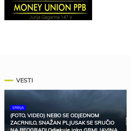
VESTI
SRBIJA
(FOTO, VIDEO) NEBO SE ODJEDNOM
ZACRNILO, SNAŽAN PLJUSAK SE SRUČIO
NA BEOGRAD! Odjekuje jaka GRMLJAVINA,