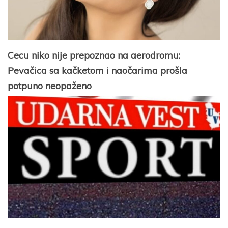
Cecu niko nije prepoznao na aerodromu:
Pevačica sa kačketom i naočarima prošla
potpuno neopaženo