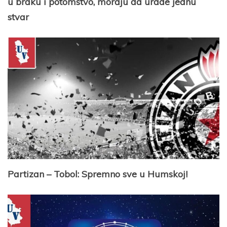
u braku i potomstvo, moraju da urade jednu
stvar
Partizan – Tobol: Spremno sve u Humskoj!