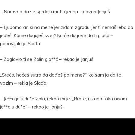
– Naravno da se sprdaju metlo jedna – govori Janjuš.
– Ljubomoran si na mene jer zidam zgradu, jer ti nemaš leba da
jedeš. Kome duguješ sve?! Ko će dugove da ti plaća –
ponavljala je Slađa.
– Zaglavio ti se Zolin gla**ć – rekao je Janjuš.
„Srećo, hoćeš sutra da dođeš po mene?“, ko sam ja da te
vozim – rekla je Slađa.
– Je**o je u du*e Zola, rekao mi je: „Brate, nikada tako nisam
je**o u du*e“ – rekao je Janjuš.