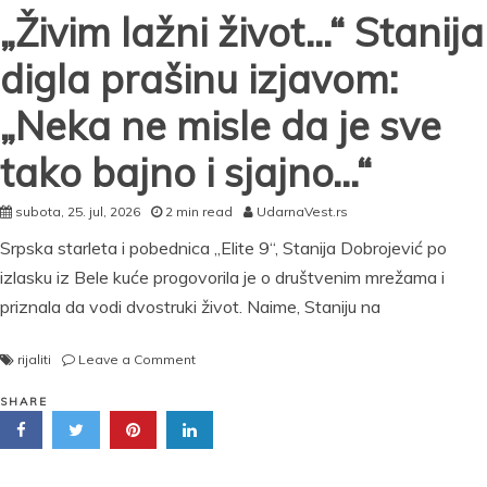
10
„Živim lažni život…“ Stanija
meseci,
malo
digla prašinu izjavom:
ko
ima
„Neka ne misle da je sve
ovakav
honorar
tako bajno i sjajno…“
subota, 25. jul, 2026
2 min read
UdarnaVest.rs
Srpska starleta i pobednica „Elite 9“, Stanija Dobrojević po
izlasku iz Bele kuće progovorila je o društvenim mrežama i
priznala da vodi dvostruki život. Naime, Staniju na
on
rijaliti
Leave a Comment
„Živim
lažni
SHARE
život…“
Stanija
digla