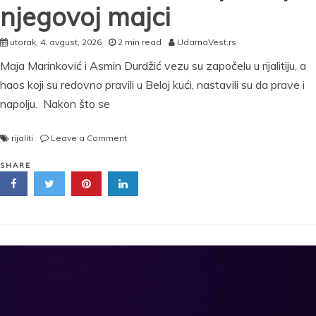
njegovoj majci
utorak, 4. avgust, 2026
2 min read
UdarnaVest.rs
Maja Marinković i Asmin Durdžić vezu su započelu u rijalitiju, a
haos koji su redovno pravili u Beloj kući, nastavili su da prave i
napolju. Nakon što se
on
rijaliti
Leave a Comment
Oglasila
se
SHARE
Maja
nakon
skandala
sa
Asminom:
Evo
šta
se
zapravo
desilo