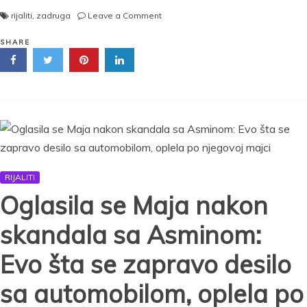
on
rijaliti
,
zadruga
Leave a Comment
Maja
udarila
SHARE
na
Asminovu
majku!
Objavila
njenu
sliku
i
brutalno
je
RIJALITI
prozvala:
„Hajde
Oglasila se Maja nakon
Stanija,
pita
skandala sa Asminom:
se
ohladila“
Evo šta se zapravo desilo
sa automobilom, oplela po