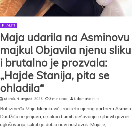
RIJALITI
Maja udarila na Asminovu
majku! Objavila njenu sliku
i brutalno je prozvala:
„Hajde Stanija, pita se
ohladila“
utorak, 4. avgust, 2026
3 min read
UdarnaVest .rs
Rat između Maje Marinković i roditelja njenog partnera Asmina
Durdžića ne jenjava, a nakon burnih dešavanja i njihovih javnih
oglašavanja, sukob je dobio novi nastavak. Maja je,