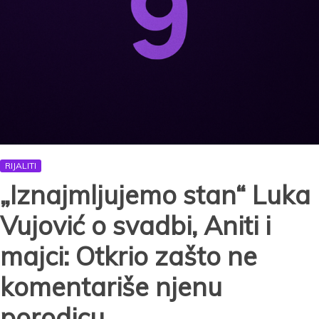
RIJALITI
„Iznajmljujemo stan“ Luka
Vujović o svadbi, Aniti i
majci: Otkrio zašto ne
komentariše njenu
porodicu