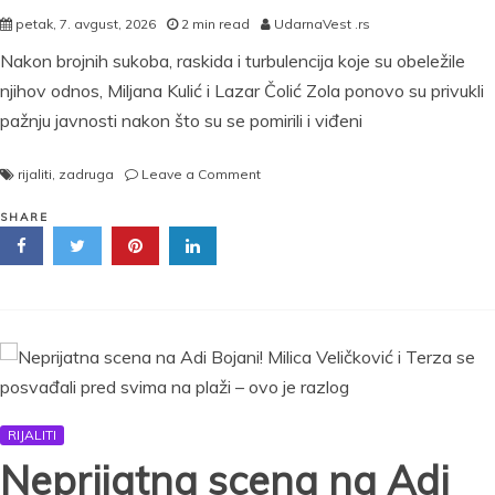
petak, 7. avgust, 2026
2 min read
UdarnaVest .rs
Nakon brojnih sukoba, raskida i turbulencija koje su obeležile
njihov odnos, Miljana Kulić i Lazar Čolić Zola ponovo su privukli
pažnju javnosti nakon što su se pomirili i viđeni
on
rijaliti
,
zadruga
Leave a Comment
„Nju
treba
SHARE
lečiti“
Marija
Kulić
žestoko
o
Miljani
i
Zoli
nakon
RIJALITI
pomirenja:
Otkrila
Neprijatna scena na Adi
sve