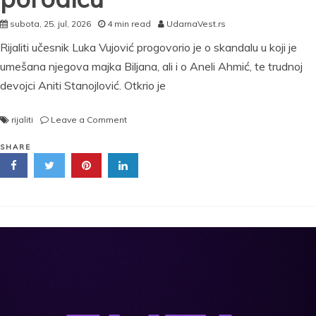
subota, 25. jul, 2026
4 min read
UdarnaVest.rs
Rijaliti učesnik Luka Vujović progovorio je o skandalu u koji je
umešana njegova majka Biljana, ali i o Aneli Ahmić, te trudnoj
devojci Aniti Stanojlović. Otkrio je
on
rijaliti
Leave a Comment
„Iznajmljujemo
stan“
SHARE
Luka
Vujović
o
svadbi,
Aniti
i
majci:
Otkrio
zašto
ne
komentariše