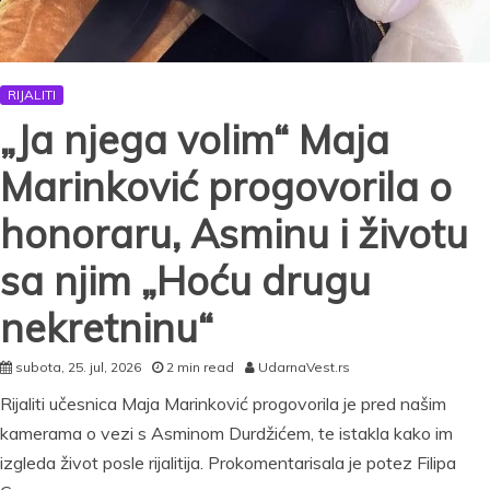
RIJALITI
„Ja njega volim“ Maja
Marinković progovorila o
honoraru, Asminu i životu
sa njim „Hoću drugu
nekretninu“
subota, 25. jul, 2026
2 min read
UdarnaVest.rs
Rijaliti učesnica Maja Marinković progovorila je pred našim
kamerama o vezi s Asminom Durdžićem, te istakla kako im
izgleda život posle rijalitija. Prokomentarisala je potez Filipa