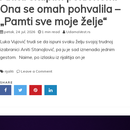
Ona se omah pohvalila –
„Pamti sve moje želje“
petak, 24. jul, 2026
1 min read
UdarnaVest.rs
Luka Vujović trudi se da ispuni svaku želju svojoj trudnoj
izabranici Aniti Stanojlović, pa ju je sad iznenadio jednim
gestom. Naime, po izlasku iz rijalitija on je
on
rijaliti
Leave a Comment
Luka
obradovao
SHARE
trudnu
Anitu
skupim
poklonom:
Ona
se
omah
pohvalila