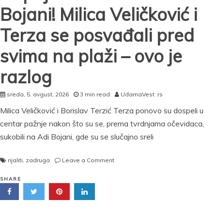
o
Bojani! Milica Veličković i
njihovom
odnosu
Terza se posvađali pred
svima na plaži – ovo je
razlog
sreda, 5. avgust, 2026
3 min read
UdarnaVest .rs
Milica Veličković i Borislav Terzić Terza ponovo su dospeli u
centar pažnje nakon što su se, prema tvrdnjama očevidaca,
sukobili na Adi Bojani, gde su se slučajno sreli
on
rijaliti
,
zadruga
Leave a Comment
Neprijatna
scena
SHARE
na
Adi
Bojani!