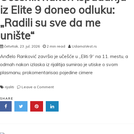
iz Elite 9 doneo odluku:
„Radili su sve da me
unište“
četvrtak, 23. jul, 2026
2 min read
UdarnaVest.rs
Anđelo Ranković završio je učešće u „Eliti 9“ na 11. mestu, a
odmah nakon izlaska iz rijalitija sumirao je utiske o svom
plasmanu, prokomentarisao pojedine cimere
on
rijaliti
Leave a Comment
„Ovde
završavam
SHARE
rijaliti!“
Učesnik
nakon
ispadanja
iz