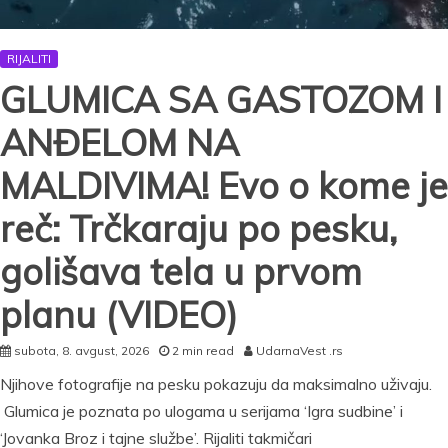
RIJALITI
GLUMICA SA GASTOZOM I
ANĐELOM NA
MALDIVIMA! Evo o kome je
reč: Trčkaraju po pesku,
golišava tela u prvom
planu (VIDEO)
subota, 8. avgust, 2026
2 min read
UdarnaVest .rs
Njihove fotografije na pesku pokazuju da maksimalno uživaju.
Glumica je poznata po ulogama u serijama ‘Igra sudbine’ i
‘Jovanka Broz i tajne službe’. Rijaliti takmičari