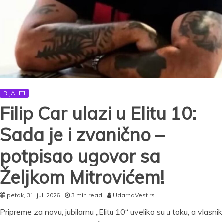
RIJALITI
Filip Car ulazi u Elitu 10:
Sada je i zvanično –
potpisao ugovor sa
Željkom Mitrovićem!
petak, 31. jul, 2026
3 min read
UdarnaVest.rs
Pripreme za novu, jubilarnu „Elitu 10“ uveliko su u toku, a vlasnik