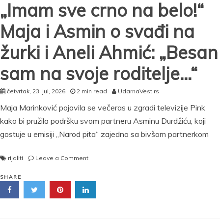
„Imam sve crno na belo!“
Maja i Asmin o svađi na
žurki i Aneli Ahmić: „Besan
sam na svoje roditelje…“
četvrtak, 23. jul, 2026
2 min read
UdarnaVest.rs
Maja Marinković pojavila se večeras u zgradi televizije Pink
kako bi pružila podršku svom partneru Asminu Durdžiću, koji
gostuje u emisiji „Narod pita“ zajedno sa bivšom partnerkom
on
rijaliti
Leave a Comment
„Imam
sve
SHARE
crno
na
belo!“
Maja