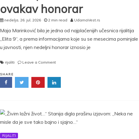
ovakav honorar
nedelja, 26. jul, 2026
2 min read
UdarnaVest.rs
Maja Marinković bila je jedna od najplaćenijih učesnica rijalitija
„Elita 9“, a prema informacijama koje su se mesecima pominjale
u javnosti, njen nedeljni honorar iznosio je
on
rijaliti
Leave a Comment
Maja
Marinković
SHARE
zgrnula
bogatstvo
u
Eliti
9!
Evo
koliko
je
zaradila
RIJALITI
za