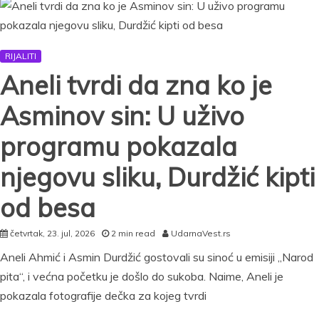
Elite
9
doneo
odluku:
RIJALITI
„Radili
su
Aneli tvrdi da zna ko je
sve
da
Asminov sin: U uživo
me
unište“
programu pokazala
njegovu sliku, Durdžić kipti
od besa
četvrtak, 23. jul, 2026
2 min read
UdarnaVest.rs
Aneli Ahmić i Asmin Durdžić gostovali su sinoć u emisiji „Narod
pita“, i većna početku je došlo do sukoba. Naime, Aneli je
pokazala fotografije dečka za kojeg tvrdi