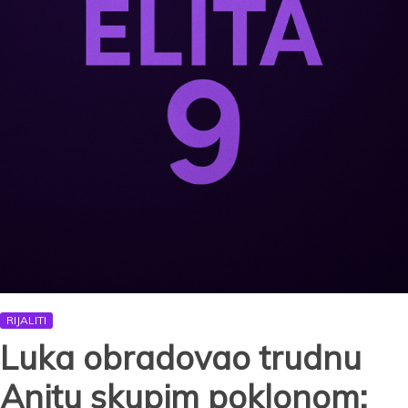
njenu
porodicu
RIJALITI
Luka obradovao trudnu
Anitu skupim poklonom: