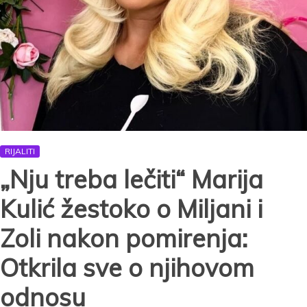
(VIDEO)
RIJALITI
„Nju treba lečiti“ Marija
Kulić žestoko o Miljani i
Zoli nakon pomirenja:
Otkrila sve o njihovom
odnosu