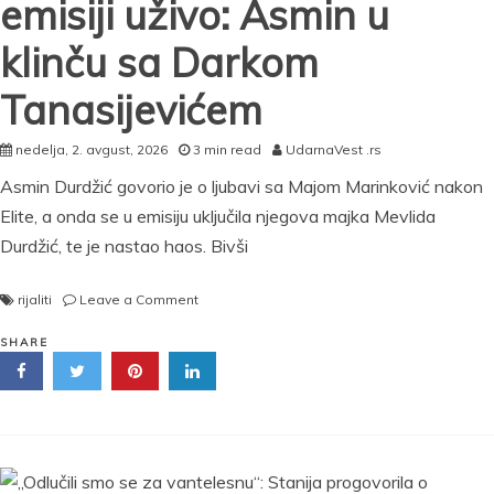
emisiji uživo: Asmin u
klinču sa Darkom
Tanasijevićem
nedelja, 2. avgust, 2026
3 min read
UdarnaVest .rs
Asmin Durdžić govorio je o ljubavi sa Majom Marinković nakon
Elite, a onda se u emisiju uključila njegova majka Mevlida
Durdžić, te je nastao haos. Bivši
on
rijaliti
Leave a Comment
Orio
se
SHARE
studio!
Skandal
u
emisiji
uživo:
Asmin