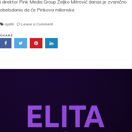
i direktor Pink Media Group Željko Mitrović danas je zvanično
obelodanio da će Pinkova milionska
on
rijaliti
Leave a Comment
Filip
Car
SHARE
ulazi
u
Elitu
10:
Sada
je
i
zvanično
–
potpisao
ugovor
sa
Željkom
Mitrovićem!