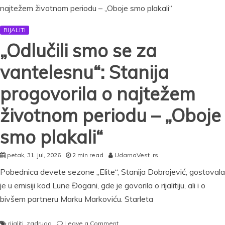
u
klinču
sa
RIJALITI
Darkom
Tanasijevićem
„Odlučili smo se za
vantelesnu“: Stanija
progovorila o najtežem
životnom periodu – „Oboje
smo plakali“
petak, 31. jul, 2026
2 min read
UdarnaVest .rs
Pobednica devete sezone „Elite“, Stanija Dobrojević, gostovala
je u emisiji kod Lune Đogani, gde je govorila o rijalitiju, ali i o
bivšem partneru Marku Markoviću. Starleta
on
rijaliti
,
zadruga
Leave a Comment