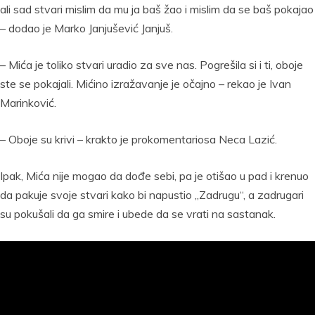
ali sad stvari mislim da mu ja baš žao i mislim da se baš pokajao
– dodao je Marko Janjušević Janjuš.
– Mića je toliko stvari uradio za sve nas. Pogrešila si i ti, oboje
ste se pokajali. Mićino izražavanje je očajno – rekao je Ivan
Marinković.
– Oboje su krivi – krakto je prokomentariosa Neca Lazić.
Ipak, Mića nije mogao da dođe sebi, pa je otišao u pad i krenuo
da pakuje svoje stvari kako bi napustio „Zadrugu“, a zadrugari
su pokušali da ga smire i ubede da se vrati na sastanak.