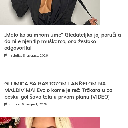
„Malo ko sa mnom ume“: Gledateljka joj poručila
da nije njen tip muškarca, ona žestoko
odgovorila!
nedelja, 9. avgust, 2026
GLUMICA SA GASTOZOM I ANĐELOM NA
MALDIVIMA! Evo o kome je reč: Trčkaraju po
pesku, golišava tela u prvom planu (VIDEO)
subota, 8. avgust, 2026