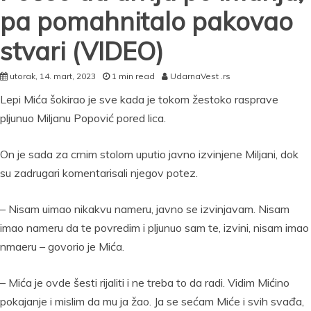
pa pomahnitalo pakovao
stvari (VIDEO)
utorak, 14. mart, 2023
1 min read
UdarnaVest .rs
Lepi Mića šokirao je sve kada je tokom žestoko rasprave
pljunuo Miljanu Popović pored lica.
On je sada za crnim stolom uputio javno izvinjene Miljani, dok
su zadrugari komentarisali njegov potez.
– Nisam uimao nikakvu nameru, javno se izvinjavam. Nisam
imao nameru da te povredim i pljunuo sam te, izvini, nisam imao
nmaeru – govorio je Mića.
– Mića je ovde šesti rijaliti i ne treba to da radi. Vidim Mićino
pokajanje i mislim da mu ja žao. Ja se sećam Miće i svih svađa,