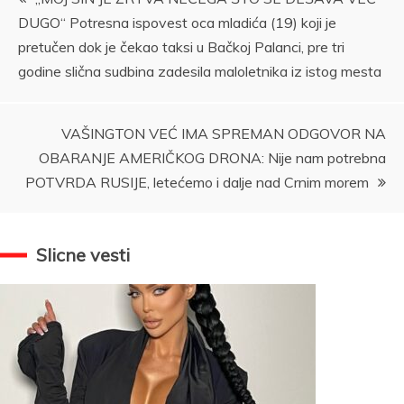
DUGO“ Potresna ispovest oca mladića (19) koji je
članka
pretučen dok je čekao taksi u Bačkoj Palanci, pre tri
godine slična sudbina zadesila maloletnika iz istog mesta
VAŠINGTON VEĆ IMA SPREMAN ODGOVOR NA
OBARANJE AMERIČKOG DRONA: Nije nam potrebna
POTVRDA RUSIJE, letećemo i dalje nad Crnim morem
Slicne vesti