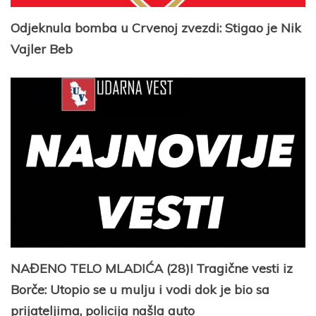
Odjeknula bomba u Crvenoj zvezdi: Stigao je Nik
Vajler Beb
NAĐENO TELO MLADIĆA (28)! Tragične vesti iz
Borče: Utopio se u mulju i vodi dok je bio sa
prijateljima, policija našla auto