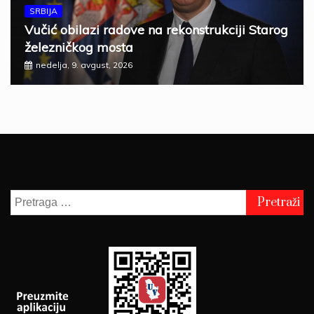
SRBIJA
Vučić obilazi radove na rekonstrukciji Starog
železničkog mosta
nedelja, 9. avgust, 2026
Pretraga
za: