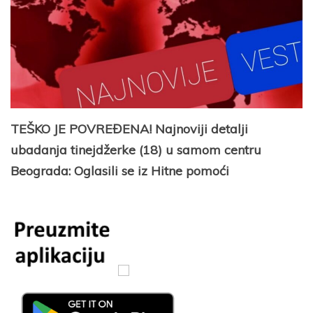
TEŠKO JE POVREĐENA! Najnoviji detalji
ubadanja tinejdžerke (18) u samom centru
Beograda: Oglasili se iz Hitne pomoći