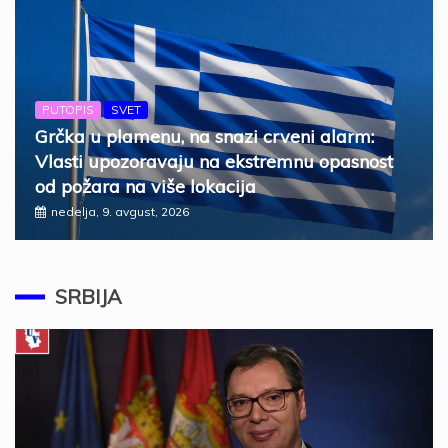
PUTOPIS
SVET
Grčka u plamenu, na snazi crveni alarm:
Vlasti upozoravaju na ekstremnu opasnost
od požara na više lokacija
nedelja, 9. avgust, 2026
SRBIJA