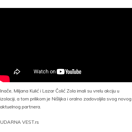
Inače, Miljana Kulić i Lazar Čolić Zola imali su vrelu akciju u
izolaciji, a tom prilikom je Nišlijka i oralno zadovoljila svog novog
aktuelnog partnera.
UDARNA VEST.rs