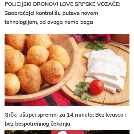
POLICIJSKI DRONOVI LOVE SRPSKE VOZAČE:
Saobraćajci kontrolišu puteve novom
tehnologijom, od ovoga nema bega
Grčki uštipci spremni za 14 minuta: Bez kvasca i
bez bespotrennog čekanja