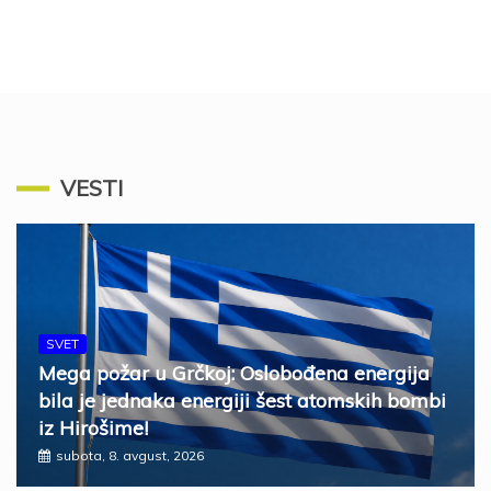
VESTI
SVET
Mega požar u Grčkoj: Oslobođena energija
bila je jednaka energiji šest atomskih bombi
iz Hirošime!
subota, 8. avgust, 2026