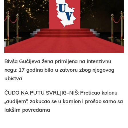
Bivša Gučijeva žena primljena na intenzivnu
negu: 17 godina bila u zatvoru zbog njegovog
ubistva
ČUDO NA PUTU SVRLJIG–NIŠ: Preticao kolonu
„audijem“, zakucao se u kamion i prošao samo sa
lakšim povredama