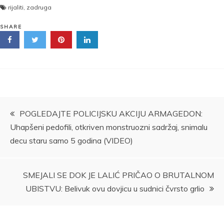
rijaliti
,
zadruga
SHARE
Kretanje
POGLEDAJTE POLICIJSKU AKCIJU ARMAGEDON:
Uhapšeni pedofili, otkriven monstruozni sadržaj, snimalu
članka
decu staru samo 5 godina (VIDEO)
SMEJALI SE DOK JE LALIĆ PRIČAO O BRUTALNOM
UBISTVU: Belivuk ovu dovjicu u sudnici čvrsto grlio