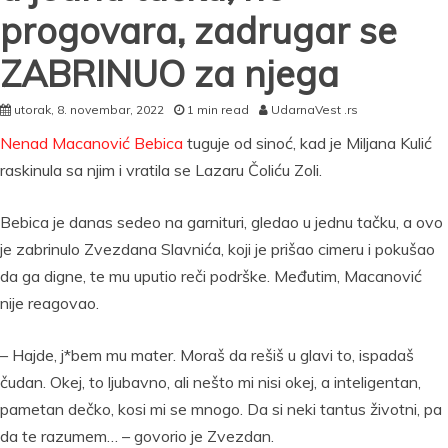
progovara, zadrugar se
ZABRINUO za njega
utorak, 8. novembar, 2022
1 min read
UdarnaVest .rs
Nenad Macanović Bebica
tuguje od sinoć, kad je Miljana Kulić
raskinula sa njim i vratila se Lazaru Čoliću Zoli.
Bebica je danas sedeo na garnituri, gledao u jednu tačku, a ovo
je zabrinulo Zvezdana Slavnića, koji je prišao cimeru i pokušao
da ga digne, te mu uputio reči podrške. Međutim, Macanović
nije reagovao.
– Hajde, j*bem mu mater. Moraš da rešiš u glavi to, ispadaš
čudan. Okej, to ljubavno, ali nešto mi nisi okej, a inteligentan,
pametan dečko, kosi mi se mnogo. Da si neki tantus životni, pa
da te razumem… – govorio je Zvezdan.