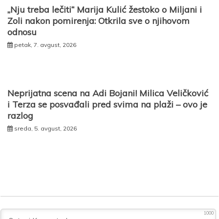
„Nju treba lečiti“ Marija Kulić žestoko o Miljani i
Zoli nakon pomirenja: Otkrila sve o njihovom
odnosu
petak, 7. avgust, 2026
Neprijatna scena na Adi Bojani! Milica Veličković
i Terza se posvađali pred svima na plaži – ovo je
razlog
sreda, 5. avgust, 2026
1000