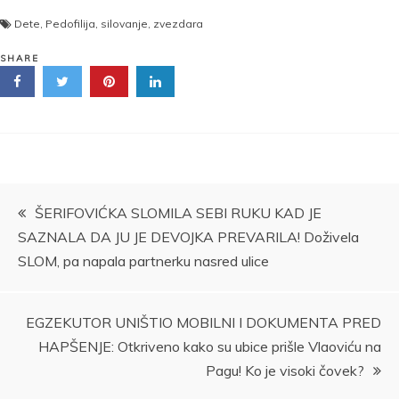
Dete
,
Pedofilija
,
silovanje
,
zvezdara
SHARE
Kretanje
ŠERIFOVIĆKA SLOMILA SEBI RUKU KAD JE
SAZNALA DA JU JE DEVOJKA PREVARILA! Doživela
članka
SLOM, pa napala partnerku nasred ulice
EGZEKUTOR UNIŠTIO MOBILNI I DOKUMENTA PRED
HAPŠENJE: Otkriveno kako su ubice prišle Vlaoviću na
Pagu! Ko je visoki čovek?