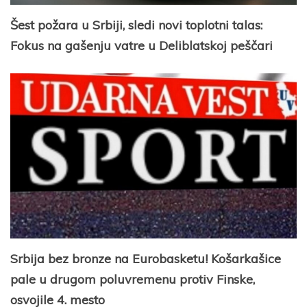
Šest požara u Srbiji, sledi novi toplotni talas:
Fokus na gašenju vatre u Deliblatskoj peščari
Srbija bez bronze na Eurobasketu! Košarkašice
pale u drugom poluvremenu protiv Finske,
osvojile 4. mesto