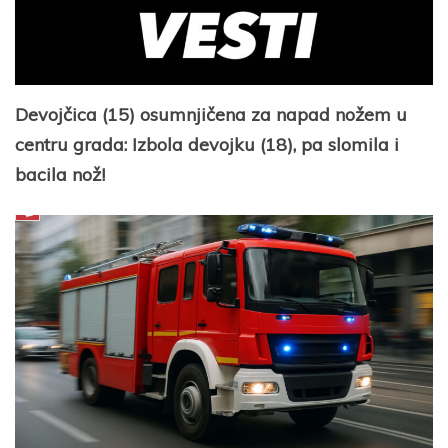
Devojčica (15) osumnjičena za napad nožem u
centru grada: Izbola devojku (18), pa slomila i
bacila nož!