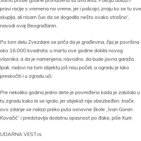
Samo prošle godine pronađena su dva leša. Policija dolazi i
pravi racije s vremena na vreme, jer i policajci znaju ko se tu sve
skuplja, ali nisam čuo da se dogodilo nešto ovako strašno“,
navodi ovaj Beograđanin.
Po tom delu Zvezdare se priča da je građevina, čija je površina
oko 16.000 kvadrata, u martu ove godine dobila novog
vlasnika, a da je namenjena, navodno, da bude javna garaža.
Ipak, radovi na tom objektu još nisu počeli, a ogradu je lako
preskočiti i u zgradu ući.
Pre nekoliko godina jedno dete je povređeno kada je zalutalo u
tu zgradu kako bi se igralo, jer objekat nije obezbeđen. Inače,
ovo zdanje se nalazi preko puta osnovne škole „Ivan Goran
Kovačić“ i predstavlja dodatnu opasnost po đake, piše Kurir.
UDARNA VEST.rs