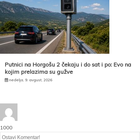
Putnici na Horgošu 2 čekaju i do sat i po: Evo na
kojim prelazima su gužve
nedelja, 9. avgust, 2026
1000