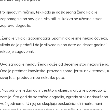
Po njegovim rečima, tek kada je došla jedna žena koja je
zapomagala na sav glas, shvatili su kakva se užasna stvar
zapravo dogodila.
„Žena je vikala i zapomagala. Spominjala je ime nekog čoveka,
vikala da je pedofil i da je silovao njeno dete od devet godina“,
rekao je sagovornik .
Ova zgrada je nedovršena i duže od decenije stoji nezavršena.
Ona je predmet imovinsko-pravnog spora, jer su neki stanovi, u
sivoj fazi, prodavani po nekoliko puta.
„Navodno je jedan od investitora ubijen, a drugi je pobegao iz
zemlje. Šta god da se tačno dogodilo, zgrada stoji nedovršena
već godinama. U njoj se skupljaju beskućnici, ali i narkomani.