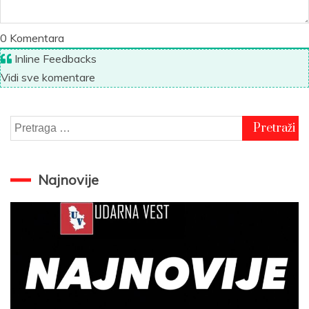
0
Komentara
Inline Feedbacks
Vidi sve komentare
Pretraga
za:
Najnovije