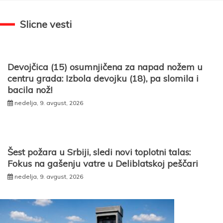
Slicne vesti
Devojčica (15) osumnjičena za napad nožem u
centru grada: Izbola devojku (18), pa slomila i
bacila nož!
nedelja, 9. avgust, 2026
Šest požara u Srbiji, sledi novi toplotni talas:
Fokus na gašenju vatre u Deliblatskoj peščari
nedelja, 9. avgust, 2026