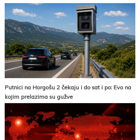
Putnici na Horgošu 2 čekaju i do sat i po: Evo na
kojim prelazima su gužve