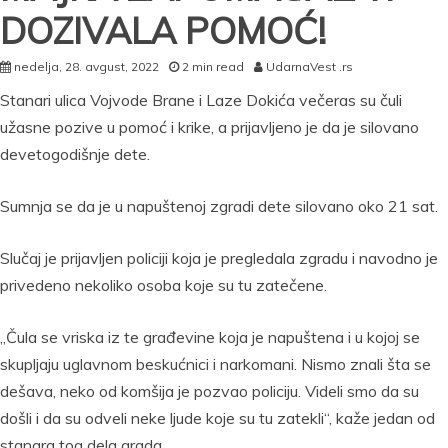
DOZIVALA POMOĆ!
nedelja, 28. avgust, 2022
2 min read
UdarnaVest .rs
Stanari ulica Vojvode Brane i Laze Dokića večeras su čuli
užasne pozive u pomoć i krike, a prijavljeno je da je silovano
devetogodišnje dete.
Sumnja se da je u napuštenoj zgradi dete silovano oko 21 sat.
Slučaj je prijavljen policiji koja je pregledala zgradu i navodno je
privedeno nekoliko osoba koje su tu zatečene.
„Čula se vriska iz te građevine koja je napuštena i u kojoj se
skupljaju uglavnom beskućnici i narkomani. Nismo znali šta se
dešava, neko od komšija je pozvao policiju. Videli smo da su
došli i da su odveli neke ljude koje su tu zatekli“, kaže jedan od
stanara tog dela grada.