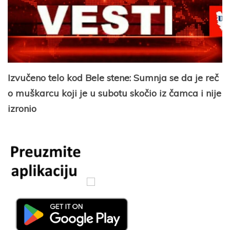
Izvučeno telo kod Bele stene: Sumnja se da je reč
o muškarcu koji je u subotu skočio iz čamca i nije
izronio