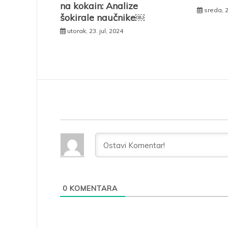
na kokain: Analize
sreda, 2
šokirale naučnike￼
utorak, 23. jul, 2024
0
KOMENTARA