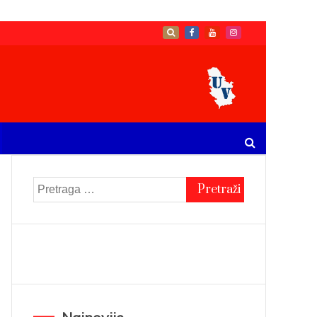
Pretraga
za: