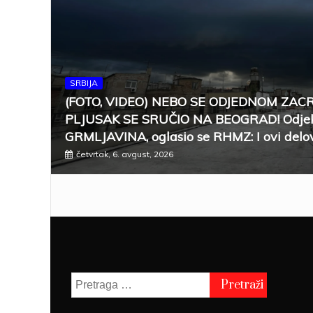
SRBIJA
(FOTO, VIDEO) NEBO SE ODJEDNOM ZAC
PLJUSAK SE SRUČIO NA BEOGRAD! Odjek
GRMLJAVINA, oglasio se RHMZ: I ovi delov
četvrtak, 6. avgust, 2026
Pretraga
za: