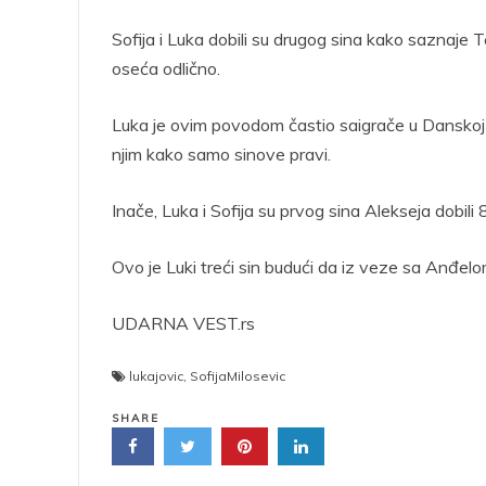
Sofija i Luka dobili su drugog sina kako saznaje 
oseća odlično.
Luka je ovim povodom častio saigrače u Danskoj gd
njim kako samo sinove pravi.
Inače, Luka i Sofija su prvog sina Alekseja dobil
Ovo je Luki treći sin budući da iz veze sa Anđelo
UDARNA VEST.rs
lukajovic
,
SofijaMilosevic
SHARE