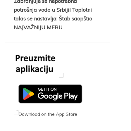
Zabranjuje se nepotrebna
potrošnja vode u Srbiji! Toplotni
talas se nastavlja: Štab saopštio
NAJVAŽNIJU MERU