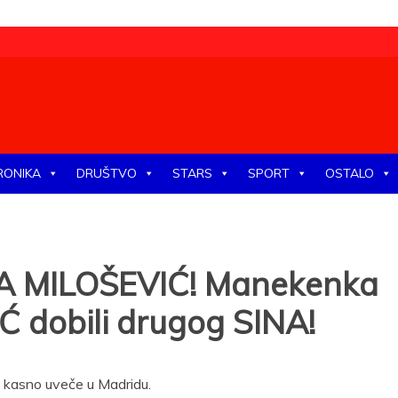
tike, ekonomije, društva, zabave, sporta, kulture, zdravlja.
RONIKA
DRUŠTVO
STARS
SPORT
OSTALO
A MILOŠEVIĆ! Manekenka
Ć dobili drugog SINA!
u kasno uveče u Madridu.