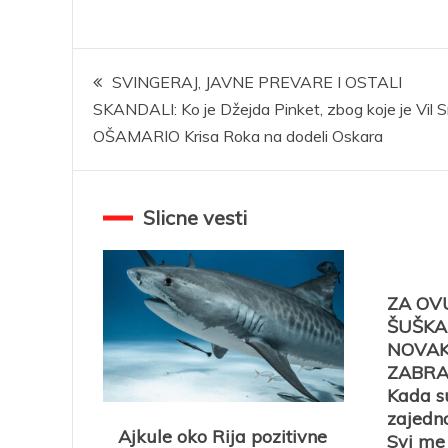
Kretanje
SVINGERAJ, JAVNE PREVARE I OSTALI
SKANDALI: Ko je Džejda Pinket, zbog koje je Vil S
članka
OŠAMARIO Krisa Roka na dodeli Oskara
Slicne vesti
ZA OV
ŠUŠKAL
NOVA
ZABRA
Kada s
zajedno
Ajkule oko Rija pozitivne
Svi me