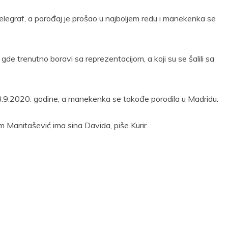
Telegraf, a porođaj je prošao u najboljem redu i manekenka se
e trenutno boravi sa reprezentacijom, a koji su se šalili sa
i 8.9.2020. godine, a manekenka se takođe porodila u Madridu.
m Manitašević ima sina Davida, piše Kurir.