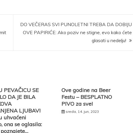
DO VEČERAS SVI PUNOLETNI TREBA DA DOBIJU
mit
OVE PAPIRIĆE: Ako poziv ne stigne, evo kako ćete
glasati u nedelju!
U PEVAČICU SE
Ove godine na Beer
O DA JE BILA
Festu – BESPLATNO
KOVA
PIVO za sve!
NJENA LJUBAV!
sreda, 14. jun, 2023
u uhvaćeni
, ona se oglasila:
 poznajete…