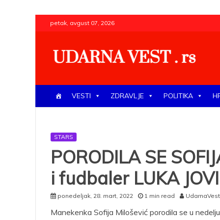
Skip
petak, avgust 07, 2026
to
content
UDARNA VEST . rs
Najnovije udarne vesti iz Srbije, regiona i sveta, poli
VESTI
ZDRAVLJE
POLITIKA
H
STARS
PORODILA SE SOFIJ
i fudbaler LUKA JOVI
ponedeljak, 28. mart, 2022
1 min read
UdarnaVest
Manekenka Sofija Milošević porodila se u nedelj