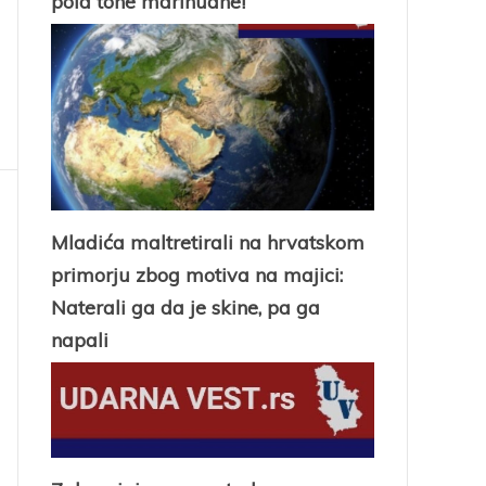
pola tone marihuane!
Mladića maltretirali na hrvatskom
primorju zbog motiva na majici:
Naterali ga da je skine, pa ga
napali