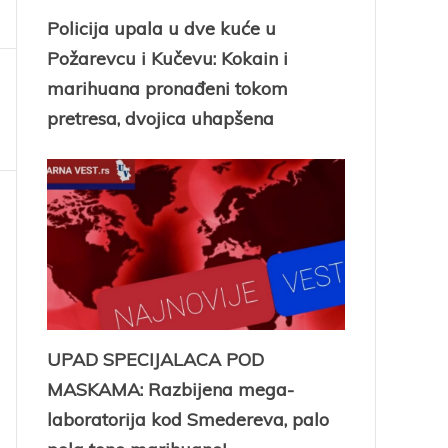
Policija upala u dve kuće u
Požarevcu i Kučevu: Kokain i
marihuana pronađeni tokom
pretresa, dvojica uhapšena
UPAD SPECIJALACA POD
MASKAMA: Razbijena mega-
laboratorija kod Smedereva, palo