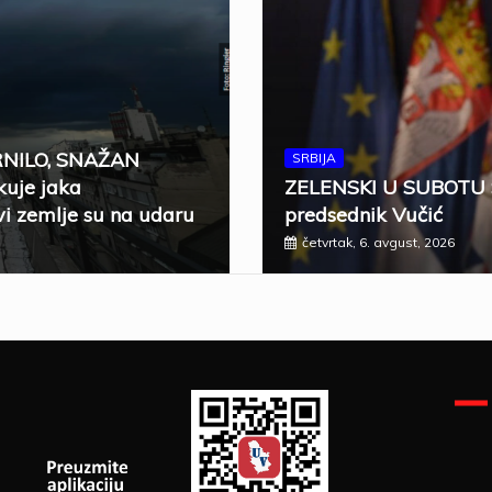
RNILO, SNAŽAN
SRBIJA
uje jaka
ZELENSKI U SUBOTU 
i zemlje su na udaru
predsednik Vučić
četvrtak, 6. avgust, 2026