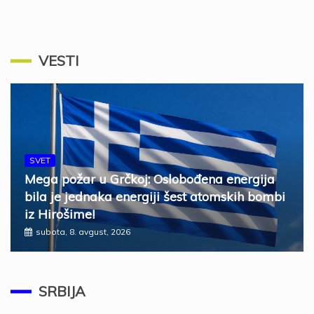
VESTI
SVET
Mega požar u Grčkoj: Oslobođena energija
bila je jednaka energiji šest atomskih bombi
iz Hirošime!
subota, 8. avgust, 2026
SRBIJA