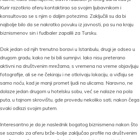
Kurir razotkrio aferu kontaktirao sa svojim ljubavnikom i
konsultovao se s njim o daljim potezima. Zaključili su da bi
najbolje bilo da se nakratko povuku iz javnosti, pa su na kraju
biznismenov sin i fudbaler zapalili za Tursku.
Dok jedan od njih trenutno boravi u Istanbulu, drugi je odseo u
drugom gradu, kako ne bi bili sumnjivi. Iako nisu preterano
aktivni na društvenim mrežama, s vremena na vreme objavljuju
fotografije, ali se ne čekiraju i ne otkrivaju lokaciju, a viđaju se
samo noću, kad je manji promet ljudi na ulicama. Naravno, ne
dolaze jedan drugom u hotelsku sobu, već se nalaze na pola
puta, u tajnom skrovištu, gde provedu nekoliko sati, nakon čega
svaki odlazi svojim putem.
Interesantno je da je naslednik bogatog biznismena nakon što
se saznalo za aferu brže-bolje zaključao profile na društvenim