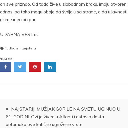
on sve priznao. Od tada žive u slobodnom braku, imaju otvoren
odnos, pa tako mogu oboje da švrljaju sa strane, a da u javnosti
glume idealan par.
UDARNA VEST.rs
Fudbaler
,
gejafera
SHARE
Kretanje
NAJSTARIJI MUŽJAK GORILE NA SVETU UGINUO U
61. GODINI: Ozi je živeo u Atlanti i ostavio dosta
članka
potomaka ove kritično ugrožene vrste