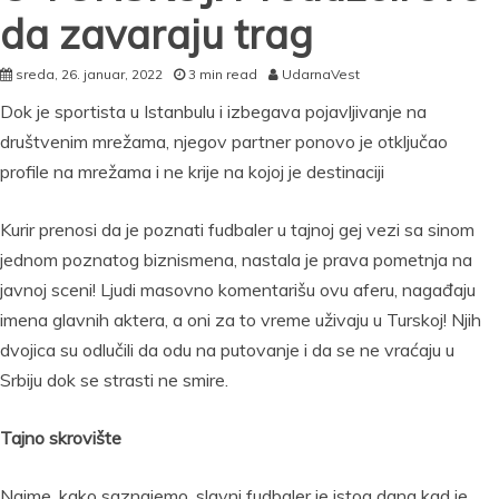
da zavaraju trag
sreda, 26. januar, 2022
3 min read
UdarnaVest
Dok je sportista u Istanbulu i izbegava pojavljivanje na
društvenim mrežama, njegov partner ponovo je otključao
profile na mrežama i ne krije na kojoj je destinaciji
Kurir prenosi da je poznati fudbaler u tajnoj gej vezi sa sinom
jednom poznatog biznismena, nastala je prava pometnja na
javnoj sceni! Ljudi masovno komentarišu ovu aferu, nagađaju
imena glavnih aktera, a oni za to vreme uživaju u Turskoj! Njih
dvojica su odlučili da odu na putovanje i da se ne vraćaju u
Srbiju dok se strasti ne smire.
Tajno skrovište
Naime, kako saznajemo, slavni fudbaler je istog dana kad je