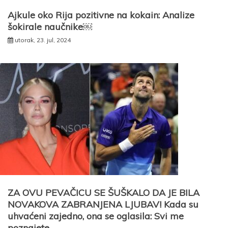
Ajkule oko Rija pozitivne na kokain: Analize
šokirale naučnike￼
utorak, 23. jul, 2024
ZA OVU PEVAČICU SE ŠUŠKALO DA JE BILA
NOVAKOVA ZABRANJENA LJUBAV! Kada su
uhvaćeni zajedno, ona se oglasila: Svi me
poznajete…