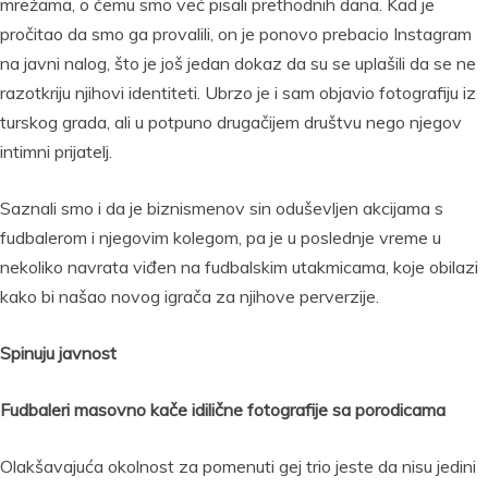
mrežama, o čemu smo već pisali prethodnih dana. Kad je
pročitao da smo ga provalili, on je ponovo prebacio Instagram
na javni nalog, što je još jedan dokaz da su se uplašili da se ne
razotkriju njihovi identiteti. Ubrzo je i sam objavio fotografiju iz
turskog grada, ali u potpuno drugačijem društvu nego njegov
intimni prijatelj.
Saznali smo i da je biznismenov sin oduševljen akcijama s
fudbalerom i njegovim kolegom, pa je u poslednje vreme u
nekoliko navrata viđen na fudbalskim utakmicama, koje obilazi
kako bi našao novog igrača za njihove perverzije.
Spinuju javnost
Fudbaleri masovno kače idilične fotografije sa porodicama
Olakšavajuća okolnost za pomenuti gej trio jeste da nisu jedini