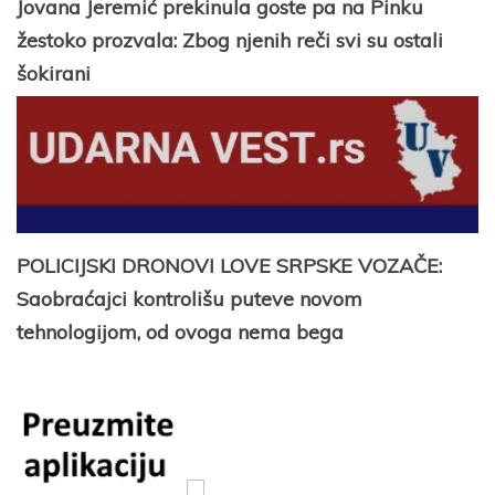
Jovana Jeremić prekinula goste pa na Pinku
žestoko prozvala: Zbog njenih reči svi su ostali
šokirani
POLICIJSKI DRONOVI LOVE SRPSKE VOZAČE:
Saobraćajci kontrolišu puteve novom
tehnologijom, od ovoga nema bega