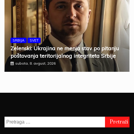
SRBIJA
SVET
Zelenski: Ukrajina ne menja stav po pitanju
poštovanja teritorijalnog integriteta Srbije
subota, 8. avgust, 2026
Pretraga
za: