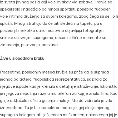
iz sveta javnog posla koji vole ovakav vid zabave. I ranije se
spekulisalo i nagađalo da mnogi sportisti, posebno fudbaleri,
vole intimna druženja sa svojim kolegama, zbog čega su se i oni
uplašili. Mnogi strahuju da će biti sledeći na tapetu, pa u
poslednjih nekoliko dana masovno objavljuju fotografije i
snimke sa svojim suprugama, decom, idilične momente sa
zimovanja, putovanja, proslava.
Žive u slobodnom braku
Podsetimo, poslednjih meseci kružile su priče da je supruga
jednog od aktera, fudbalskog reprezentativca, saznala za
njegove ispade kad je krenula u detaljnije istraživanje. Iskoristila
je njegovu nepažnju i uzela mu telefon za koji je znala šifru. Kad
ga je otključala i ušla u galeriju, imala je šta da vidi i bila je vrlo
iznenađena. Tu je bio kompletan materijal gej akcija njenog
supruga s kolegom, ali i još jednim muškarcem, nakon čega joj je