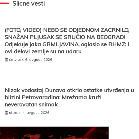
Slicne vesti
(FOTO, VIDEO) NEBO SE ODJEDNOM ZACRNILO,
SNAŽAN PLJUSAK SE SRUČIO NA BEOGRAD!
Odjekuje jaka GRMLJAVINA, oglasio se RHMZ: I
ovi delovi zemlje su na udaru
četvrtak, 6. avgust, 2026
Nizak vodostaj Dunava otkrio ostatke utvrđenja u
blizini Petrovaradina: Mrežama kruži
neverovatan snimak
utorak, 4. avgust, 2026