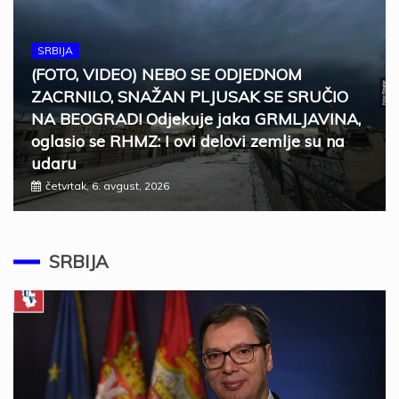
SRBIJA
(FOTO, VIDEO) NEBO SE ODJEDNOM
ZACRNILO, SNAŽAN PLJUSAK SE SRUČIO
NA BEOGRAD! Odjekuje jaka GRMLJAVINA,
oglasio se RHMZ: I ovi delovi zemlje su na
udaru
četvrtak, 6. avgust, 2026
SRBIJA