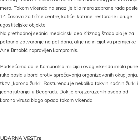
mera. Tokom vikenda na snazi je bila mera zabrane rada posle
14 časova za tržne centre, kafiće, kafane, restorane i druge
ugostiteljske objekte.
Na prethodnoj sednici medicinski deo Kriznog štaba bio je za
potpuno zatvaranje na pet dana, ali je na inicijativu premijerke
Ane Brnabić napravljen kompromis.
Podsećamo da je Komunalna milicija i ovog vikenda imala pune
ruke posla u borbi protiv sprečavanja organizovanih okupljanja,
tkzv „korona žurki“. Rasturenou je nekoliko takvih noćnih žurki i
jedna jutranja, u Beogradu. Dok je broj zarazenih osoba od
korona virusa blago opado tokom vikenda.
UDARNA VEST.rs