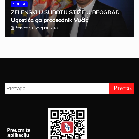
SRBIJA
ZELENSKI U SUBOTU STIŽE U BEOGRAD
Ugostiće ga predsednik Vučić
četvrtak, 6. avgust, 2026
Pretraga
za: