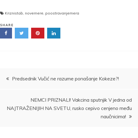
Kriznistab
,
novemere
,
poostravanjemera
SHARE
Kretanje
Predsednik Vučić ne razume ponašanje Kokeze?!
članka
NEMCI PRIZNALI! Vakcina sputnjik V jedna od
NAJTRAŽENIJIH NA SVETU, rusko cepivo cenjeno među
naučnicima!