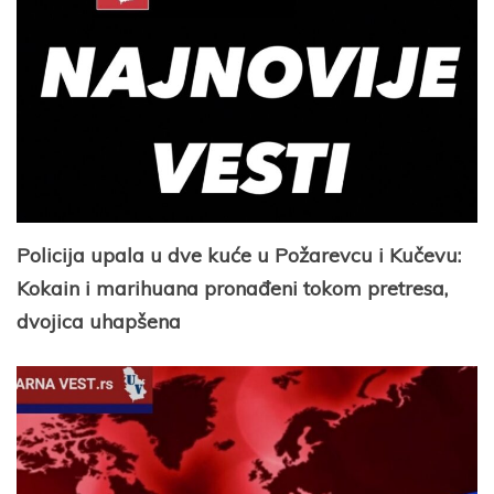
Policija upala u dve kuće u Požarevcu i Kučevu:
Kokain i marihuana pronađeni tokom pretresa,
dvojica uhapšena