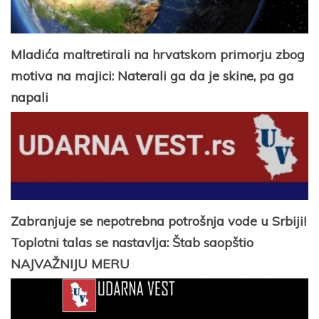
Mladića maltretirali na hrvatskom primorju zbog
motiva na majici: Naterali ga da je skine, pa ga
napali
Zabranjuje se nepotrebna potrošnja vode u Srbiji!
Toplotni talas se nastavlja: Štab saopštio
NAJVAŽNIJU MERU