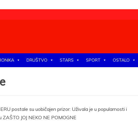
tike, ekonomije, društva, zabave, sporta, kulture, zdravlja.
RONIKA
DRUŠTVO
STARS
SPORT
OSTALO
če