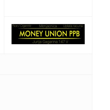
SRBIJU! Naši vatrogasci ugasili pakao u
 „Tako se brane naše boje!“