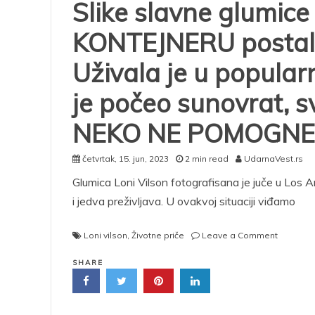
Slike slavne glumic
KONTEJNERU postale 
Uživala je u popular
je počeo sunovrat, s
NEKO NE POMOGNE
četvrtak, 15. jun, 2023
2 min read
UdarnaVest.rs
Glumica Loni Vilson fotografisana je juče u Los An
i jedva preživljava. U ovakvoj situaciji viđamo
on
Loni vilson
,
Životne priče
Leave a Comment
Slike
slavne
SHARE
glumice
kako
KOPA