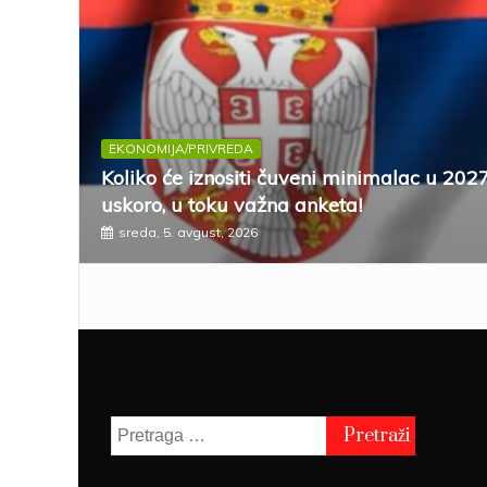
EKONOMIJA/PRIVREDA
Koliko će iznositi čuveni minimalac u 202
uskoro, u toku važna anketa!
sreda, 5. avgust, 2026
Pretraga
za: