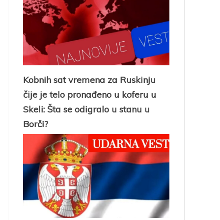
Kobnih sat vremena za Ruskinju
čije je telo pronađeno u koferu u
Skeli: Šta se odigralo u stanu u
Borči?