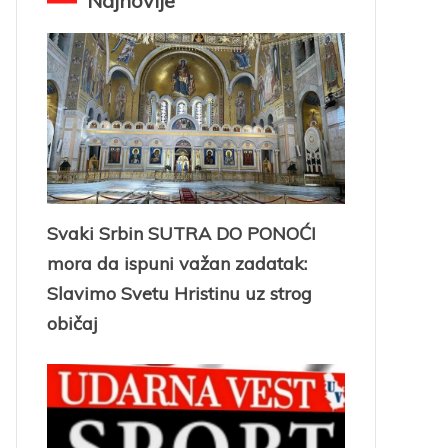
Najnovije
Svaki Srbin SUTRA DO PONOĆI
mora da ispuni važan zadatak:
Slavimo Svetu Hristinu uz strog
običaj