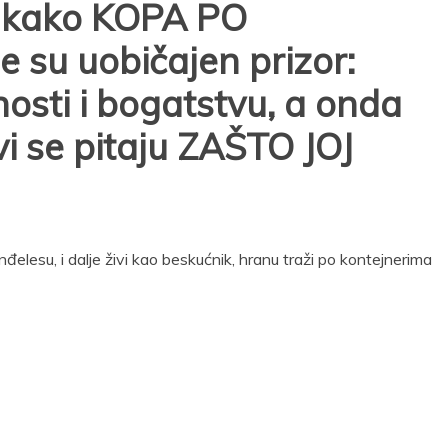
e kako KOPA PO
su uobičajen prizor:
nosti i bogatstvu, a onda
vi se pitaju ZAŠTO JOJ
đelesu, i dalje živi kao beskućnik, hranu traži po kontejnerima