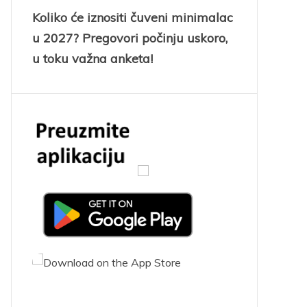
Koliko će iznositi čuveni minimalac
u 2027? Pregovori počinju uskoro,
u toku važna anketa!