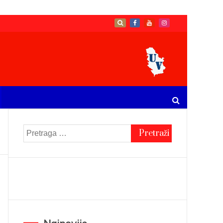
Pretraga
za: