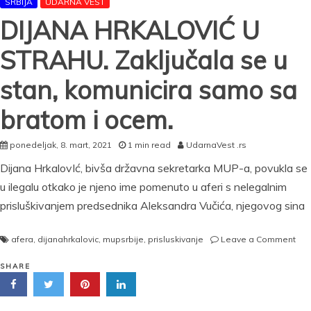
SRBIJA
UDARNA VEST
DIJANA HRKALOVIĆ U
STRAHU. Zaključala se u
stan, komunicira samo sa
bratom i ocem.
ponedeljak, 8. mart, 2021
1 min read
UdarnaVest .rs
Dijana HrkalovIć, bivša državna sekretarka MUP-a, povukla se
u ilegalu otkako je njeno ime pomenuto u aferi s nelegalnim
prisluškivanjem predsednika Aleksandra Vučića, njegovog sina
on
afera
,
dijanahrkalovic
,
mupsrbije
,
prisluskivanje
Leave a Comment
DIJ
HR
SHARE
U
STR
Zak