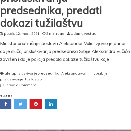
predsednika, predati
dokazi tužilaštvu
petak, 12. mart, 2021
2 min read
UdarnaVest .rs
Ministar unutrašnjih poslova Aleksandar Vulin izjavio je danas
da je slučaj prisluškivanja predsednika Srbije Aleksandra Vučića
završen i da je policija predala dokaze tužilaštvu koje
aferaprisluskivanjepredsednika
,
Aleksandarvulin
,
mupsrbije
,
prisluskivanje
,
tuzilastvo
on
Leave a Comment
Vulin:
Završen
SHARE
slučaj
prisluškivanja
predsednika,
predati
dokazi