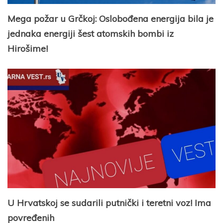
Mega požar u Grčkoj: Oslobođena energija bila je
jednaka energiji šest atomskih bombi iz
Hirošime!
U Hrvatskoj se sudarili putnički i teretni voz! Ima
povređenih