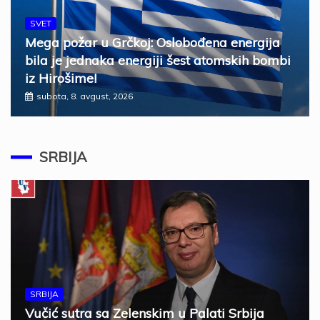
SVET
Mega požar u Grčkoj: Oslobođena energija
bila je jednaka energiji šest atomskih bombi
iz Hirošime!
subota, 8. avgust, 2026
SRBIJA
SRBIJA
Vučić sutra sa Zelenskim u Palati Srbija