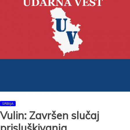
SRBIJA
Vulin: Završen slučaj
prisluškivanja