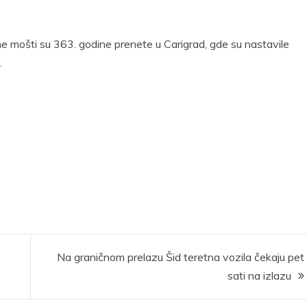
ne mošti su 363. godine prenete u Carigrad, gde su nastavile
.
Na graničnom prelazu Šid teretna vozila čekaju pet
sati na izlazu