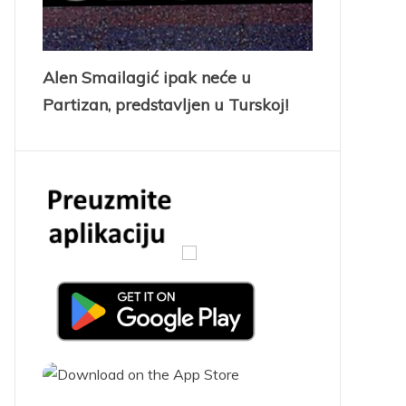
Alen Smailagić ipak neće u
Partizan, predstavljen u Turskoj!