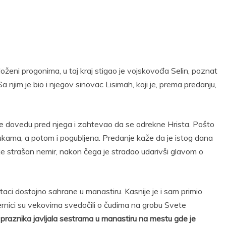
zloženi progonima, u taj kraj stigao je vojskovođa Selin, poznat
 njim je bio i njegov sinovac Lisimah, koji je, prema predanju,
 je dovedu pred njega i zahtevao da se odrekne Hrista. Pošto
ukama, a potom i pogubljena. Predanje kaže da je istog dana
je strašan nemir, nakon čega je stradao udarivši glavom o
aci dostojno sahrane u manastiru. Kasnije je i sam primio
rnici su vekovima svedočili o čudima na grobu Svete
praznika javljala sestrama u manastiru na mestu gde je