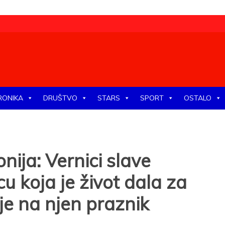
tike, ekonomije, društva, zabave, sporta, kulture, zdravlja.
RONIKA
DRUŠTVO
STARS
SPORT
OSTALO
nija: Vernici slave
 koja je život dala za
uje na njen praznik