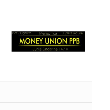
STIŽE U BEOGRAD Ugostiće ga