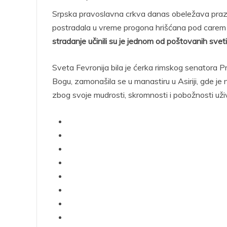
Srpska pravoslavna crkva danas obeležava prazni
postradala u vreme progona hrišćana pod carem 
stradanje učinili su je jednom od poštovanih svet
Sveta Fevronija bila je ćerka rimskog senatora Pr
Bogu, zamonašila se u manastiru u Asiriji, gde je 
zbog svoje mudrosti, skromnosti i pobožnosti už