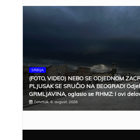
SRBIJA
(FOTO, VIDEO) NEBO SE ODJEDNOM ZAC
PLJUSAK SE SRUČIO NA BEOGRAD! Odjek
GRMLJAVINA, oglasio se RHMZ: I ovi delov
četvrtak, 6. avgust, 2026