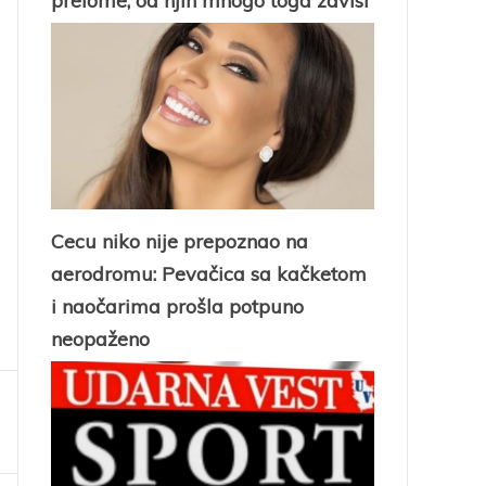
prelome, od njih mnogo toga zavisi
Cecu niko nije prepoznao na
aerodromu: Pevačica sa kačketom
i naočarima prošla potpuno
neopaženo