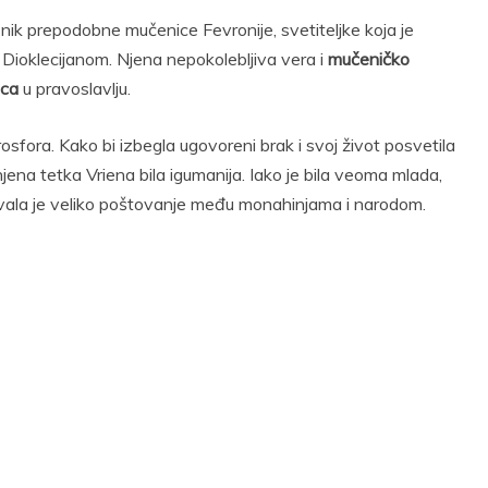
k prepodobne mučenice Fevronije, svetiteljke koja je
Dioklecijanom. Njena nepokolebljiva vera i
mučeničko
ica
u pravoslavlju.
osfora. Kako bi izbegla ugovoreni brak i svoj život posvetila
njena tetka Vriena bila igumanija. Iako je bila veoma mlada,
ivala je veliko poštovanje među monahinjama i narodom.