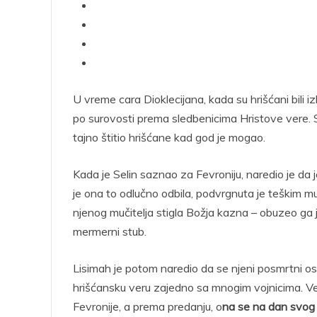
U vreme cara Dioklecijana, kada su hrišćani bili i
po surovosti prema sledbenicima Hristove vere. Sa
tajno štitio hrišćane kad god je mogao.
Kada je Selin saznao za Fevroniju, naredio je da
je ona to odlučno odbila, podvrgnuta je teškim m
njenog mučitelja stigla Božja kazna – obuzeo ga 
mermerni stub.
Lisimah je potom naredio da se njeni posmrtni ost
hrišćansku veru zajedno sa mnogim vojnicima. Ve
Fevronije, a prema predanju, o
na se na dan svog 