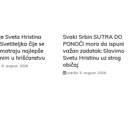
e Sveta Hristina
Svaki Srbin SUTRA DO
Svetiteljka čije se
PONOĆI mora da ispuni
smatraju najlepše
važan zadatak: Slavimo
nim u hrišćanstvu
Svetu Hristinu uz strog
običaj
, 6. avgust, 2026
sreda, 5. avgust, 2026