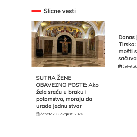
Slicne vesti
Danas j
Tirska: 
mošti 
sačuva
četvrtak
SUTRA ŽENE
OBAVEZNO POSTE: Ako
žele sreću u braku i
potomstvo, moraju da
urade jednu stvar
četvrtak, 6. avgust, 2026