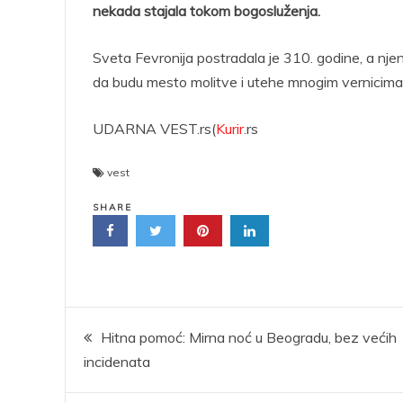
nekada stajala tokom bogosluženja.
Sveta Fevronija postradala je 310. godine, a nje
da budu mesto molitve i utehe mnogim vernicima
UDARNA VEST.rs(
Kurir
.rs
vest
SHARE
Kretanje
Hitna pomoć: Mirna noć u Beogradu, bez većih
incidenata
članka