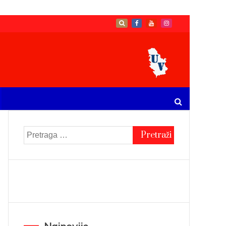
Pretraga
za: