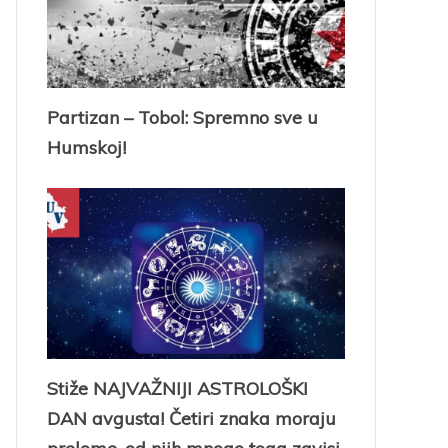
Partizan – Tobol: Spremno sve u
Humskoj!
Stiže NAJVAŽNIJI ASTROLOŠKI
DAN avgusta! Četiri znaka moraju