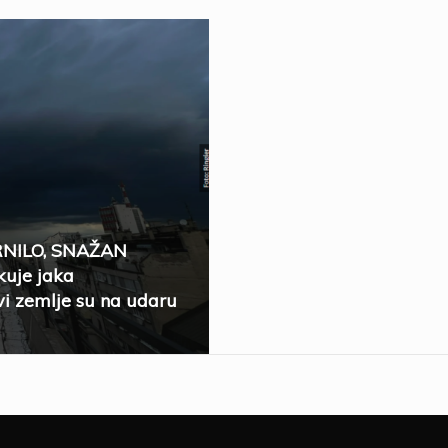
RNILO, SNAŽAN
uje jaka
i zemlje su na udaru