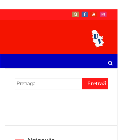
Pretraga
za: