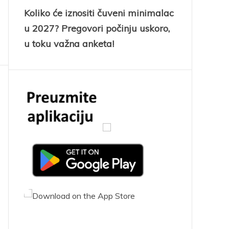
Koliko će iznositi čuveni minimalac
u 2027? Pregovori počinju uskoro,
u toku važna anketa!