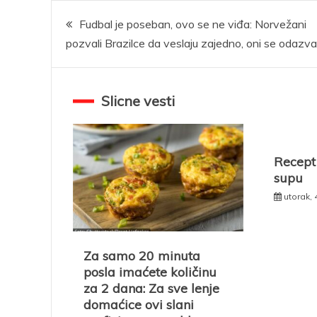
Kretanje
Fudbal je poseban, ovo se ne viđa: Norvežani
pozvali Brazilce da veslaju zajedno, oni se odazval
članka
Slicne vesti
Recept
supu
utorak, 
Za samo 20 minuta
posla imaćete količinu
za 2 dana: Za sve lenje
domaćice ovi slani