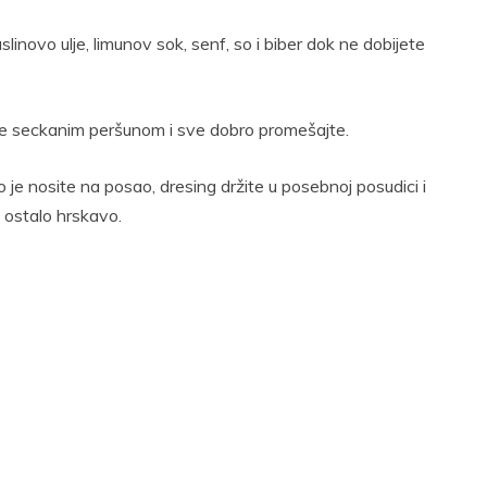
novo ulje, limunov sok, senf, so i biber dok ne dobijete
ite seckanim peršunom i sve dobro promešajte.
je nosite na posao, dresing držite u posebnoj posudici i
e ostalo hrskavo.