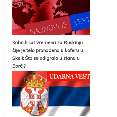
Kobnih sat vremena za Ruskinju
čije je telo pronađeno u koferu u
Skeli: Šta se odigralo u stanu u
Borči?