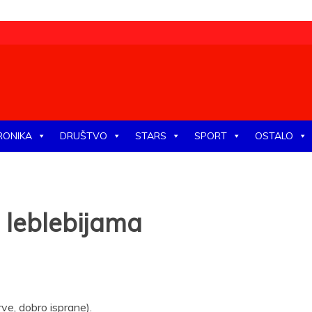
tike, ekonomije, društva, zabave, sporta, kulture, zdravlja.
RONIKA
DRUŠTVO
STARS
SPORT
OSTALO
 leblebijama
ve, dobro isprane).