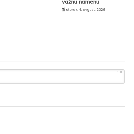
važnu namenu
utorak, 4. avgust, 2026
1000