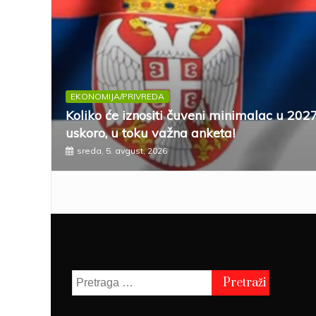
EKONOMIJA/PRIVREDA
Koliko će iznositi čuveni minimalac u 202
uskoro, u toku važna anketa!
sreda, 5. avgust, 2026
Pretraga
za: