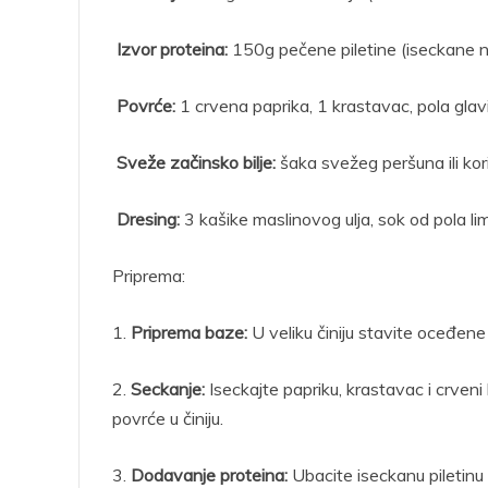
Izvor proteina:
150g pečene piletine (iseckane 
Povrće:
1 crvena paprika, 1 krastavac, pola glav
Sveže začinsko bilje:
šaka svežeg peršuna ili kor
Dresing:
3 kašike maslinovog ulja, sok od pola lim
Priprema:
1.
Priprema baze:
U veliku činiju stavite oceđene i
2.
Seckanje:
Iseckajte papriku, krastavac i crveni
povrće u činiju.
3.
Dodavanje proteina:
Ubacite iseckanu piletinu il