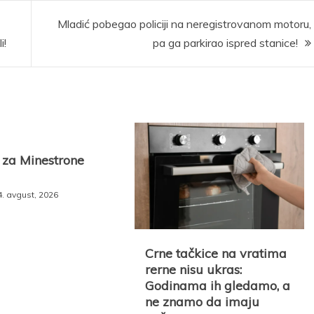
Mladić pobegao policiji na neregistrovanom motoru,
i!
pa ga parkirao ispred stanice!
 za Minestrone
4. avgust, 2026
Crne tačkice na vratima
rerne nisu ukras:
Godinama ih gledamo, a
ne znamo da imaju