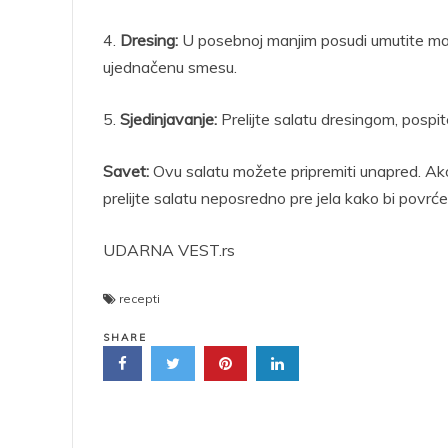
4.
Dresing:
U posebnoj manjim posudi umutite masli
ujednačenu smesu.
5.
Sjedinjavanje:
Prelijte salatu dresingom, posp
Savet:
Ovu salatu možete pripremiti unapred. Ako 
prelijte salatu neposredno pre jela kako bi povrć
UDARNA VEST.rs
recepti
SHARE