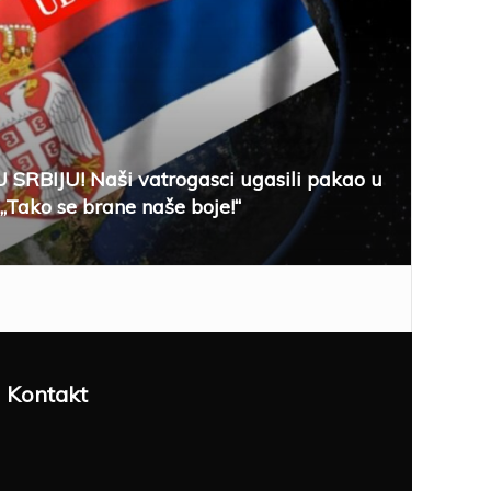
SRBIJU! Naši vatrogasci ugasili pakao u
 „Tako se brane naše boje!“
Kontakt