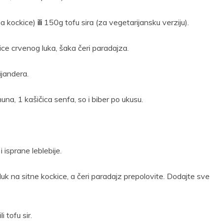
na kockice)
ili
150g tofu sira (za vegetarijansku verziju).
ice crvenog luka, šaka čeri paradajza.
ijandera.
una, 1 kašičica senfa, so i biber po ukusu.
 isprane leblebije.
 luk na sitne kockice, a čeri paradajz prepolovite. Dodajte sve
i tofu sir.