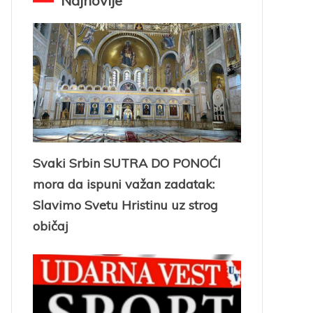
Najnovije
Svaki Srbin SUTRA DO PONOĆI
mora da ispuni važan zadatak:
Slavimo Svetu Hristinu uz strog
običaj