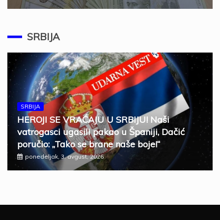
SRBIJA
SRBIJA
HEROJI SE VRAĆAJU U SRBIJU! Naši
vatrogasci ugasili pakao u Španiji, Dačić
poručio: „Tako se brane naše boje!“
ponedeljak, 3. avgust, 2026