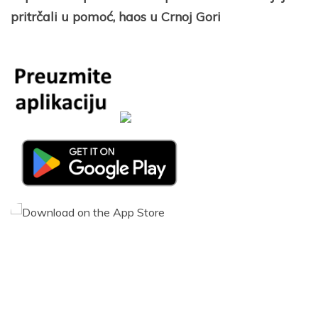
pritrčali u pomoć, haos u Crnoj Gori