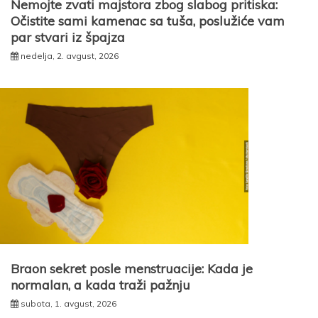
Nemojte zvati majstora zbog slabog pritiska:
Očistite sami kamenac sa tuša, poslužiće vam
par stvari iz špajza
nedelja, 2. avgust, 2026
Braon sekret posle menstruacije: Kada je
normalan, a kada traži pažnju
subota, 1. avgust, 2026