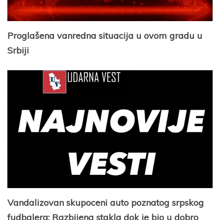
Proglašena vanredna situacija u ovom gradu u
Srbiji
Vandalizovan skupoceni auto poznatog srpskog
fudbalera: Razbijena stakla dok je bio u dobro