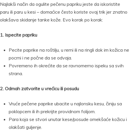
Najlakši način da ogulite pečenu papriku jeste da iskoristite
paru ili paru u kesi – domaćice često koriste ovaj trik jer znatno
olakšava skidanje tanke kože. Evo korak po korak:
1. Ispecite papriku
Pecite paprike na roštilju, u rerni ili na ringli dok im kožica ne
pocrni i ne počne da se odvaja.
Povremeno ih okrećite da se ravnomerno ispeku sa svih
strana.
2. Odmah zatvorite u vrećicu ili posudu
Vruće pečene paprike ubacite u najlonsku kesu, činiju sa
poklopcem ili ih prekrijte providnom folijom.
Para koja se stvori unutar kese/posude omekšaće kožicu i
olakšati guljenje.