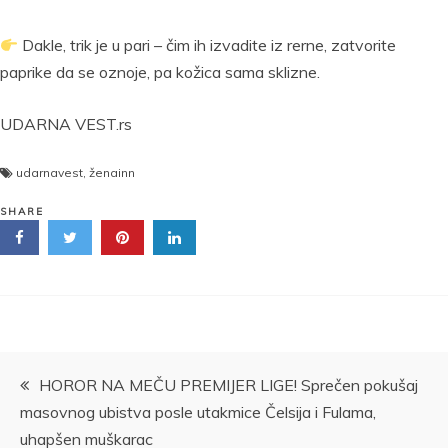
Dakle, trik je u pari – čim ih izvadite iz rerne, zatvorite
paprike da se oznoje, pa kožica sama sklizne.
UDARNA VEST.rs
udarnavest
,
ženainn
SHARE
Kretanje
HOROR NA MEČU PREMIJER LIGE! Sprečen pokušaj
masovnog ubistva posle utakmice Čelsija i Fulama,
članka
uhapšen muškarac