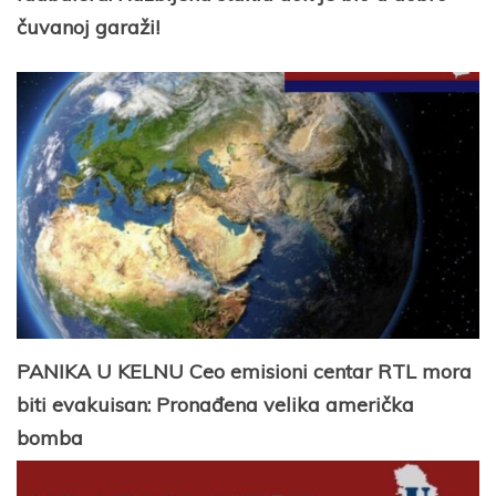
čuvanoj garaži!
PANIKA U KELNU Ceo emisioni centar RTL mora
biti evakuisan: Pronađena velika američka
bomba