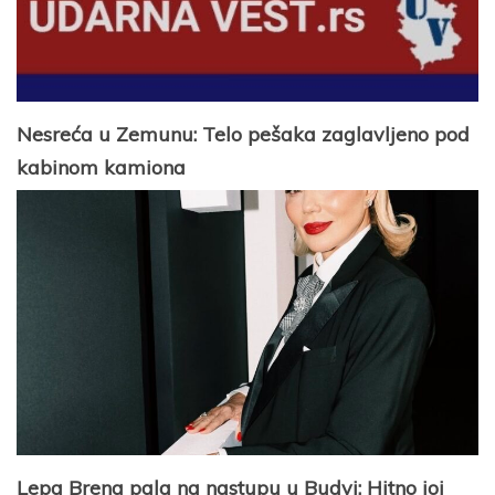
Nesreća u Zemunu: Telo pešaka zaglavljeno pod
kabinom kamiona
Lepa Brena pala na nastupu u Budvi: Hitno joj