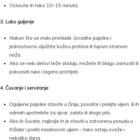
Ostavite ih tako 10–15 minuta.
3. Lako guljenje
Nakon što se malo prohlade, izvadite paprike i
jednostavno oljuštite kožicu prstima ili tupom stranom
noža.
Ako se neki delovi teže skidaju, možete ih blago zarezati ili
pokvasiti ruke i lagano protrljati.
4. Čuvanje i serviranje
Oguljene paprike stavite u činiju, posolite i prelijte uljem, ili ih
odmah upotrebite za ajvar, salatu ili drugo jelo.
Ako ih čuvate, najbolje ih je staviti u zatvorenu posudu u
frižider i preliti maslinovim uljem – tako ostaju sveže i
nekoliko dana.