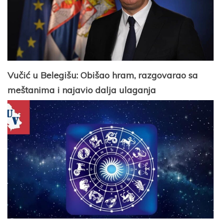
Vučić u Belegišu: Obišao hram, razgovarao sa
meštanima i najavio dalja ulaganja