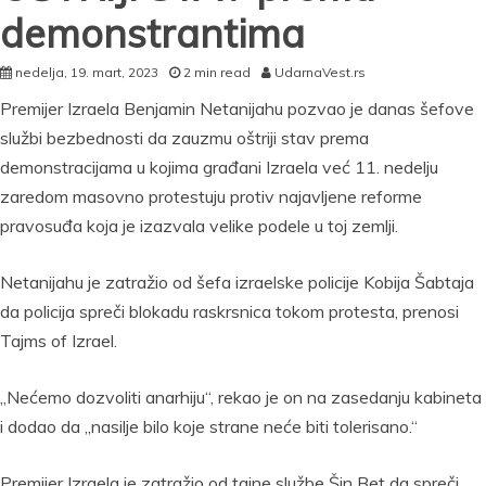
demonstrantima
nedelja, 19. mart, 2023
2 min read
UdarnaVest.rs
Premijer Izraela Benjamin Netanijahu pozvao je danas šefove
službi bezbednosti da zauzmu oštriji stav prema
demonstracijama u kojima građani Izraela već 11. nedelju
zaredom masovno protestuju protiv najavljene reforme
pravosuđa koja je izazvala velike podele u toj zemlji.
Netanijahu je zatražio od šefa izraelske policije Kobija Šabtaja
da policija spreči blokadu raskrsnica tokom protesta, prenosi
Tajms of Izrael.
„Nećemo dozvoliti anarhiju“, rekao je on na zasedanju kabineta
i dodao da „nasilje bilo koje strane neće biti tolerisano.“
Premijer Izraela je zatražio od tajne službe Šin Bet da spreči