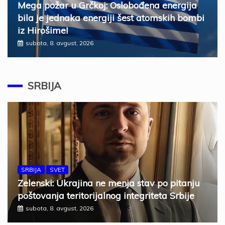
Mega požar u Grčkoj: Oslobođena energija
bila je jednaka energiji šest atomskih bombi
iz Hirošime!
subota, 8. avgust, 2026
SRBIJA
SRBIJA
SVET
Zelenski: Ukrajina ne menja stav po pitanju
poštovanja teritorijalnog integriteta Srbije
subota, 8. avgust, 2026