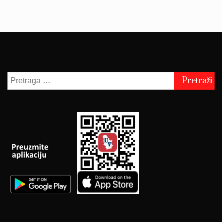
Pretraga
za: