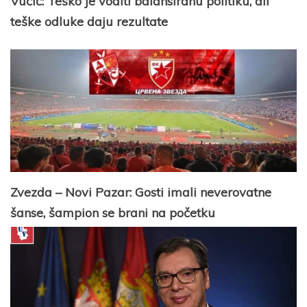
Vučić: Teško je voditi balansiranu politiku, ali
teške odluke daju rezultate
Zvezda – Novi Pazar: Gosti imali neverovatne
šanse, šampion se brani na početku