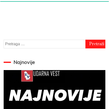
Pretraga
za:
Najnovije