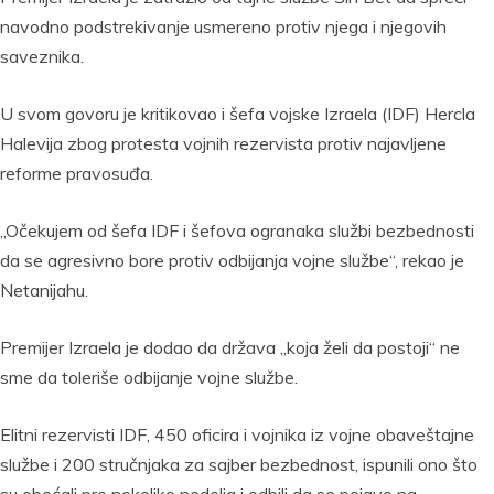
navodno podstrekivanje usmereno protiv njega i njegovih
saveznika.
U svom govoru je kritikovao i šefa vojske Izraela (IDF) Hercla
Halevija zbog protesta vojnih rezervista protiv najavljene
reforme pravosuđa.
„Očekujem od šefa IDF i šefova ogranaka službi bezbednosti
da se agresivno bore protiv odbijanja vojne službe“, rekao je
Netanijahu.
Premijer Izraela je dodao da država „koja želi da postoji“ ne
sme da toleriše odbijanje vojne službe.
Elitni rezervisti IDF, 450 oficira i vojnika iz vojne obaveštajne
službe i 200 stručnjaka za sajber bezbednost, ispunili ono što