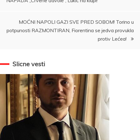
NAPADA „Crvene đavole“, Lukić na klupi!
MOĆNI NAPOLI GAZI SVE PRED SOBOM! Torino u
potpunosti RAZMONTIRAN, Fiorentina se jedva provukla
protiv Lećea!
Slicne vesti