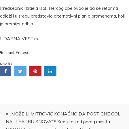
Predsednik Izraela Isak Hercog apelovao je da se reforma
odloži i u sredu predstavio alternativni plan o promenama, koji
je premijer odbio.
UDARNA VEST.rs
izrael
,
Protest
SHARE
Kretanje
MOŽE LI MITROVIĆ KONAČNO DA POSTIGNE GOL
NA „TEATRU SNOVA“?! Srpski as od prvog minuta
članka