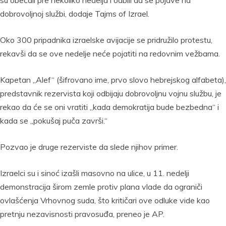
su obećali pre nekoliko nedelja i odbili da se pojave na
dobrovoljnoj službi, dodaje Tajms of Izrael.
Oko 300 pripadnika izraelske avijacije se pridružilo protestu,
rekavši da se ove nedelje neće pojatiti na redovnim vežbama.
Kapetan „Alef“ (šifrovano ime, prvo slovo hebrejskog alfabeta),
predstavnik rezervista koji odbijaju dobrovoljnu vojnu službu, je
rekao da će se oni vratiti „kada demokratija bude bezbedna“ i
kada se „pokušaj puča završi.“
Pozvao je druge rezerviste da slede njihov primer.
Izraelci su i sinoć izašli masovno na ulice, u 11. nedelji
demonstracija širom zemle protiv plana vlade da ograniči
ovlašćenja Vrhovnog suda, što kritičari ove odluke vide kao
pretnju nezavisnosti pravosuđa, preneo je AP.