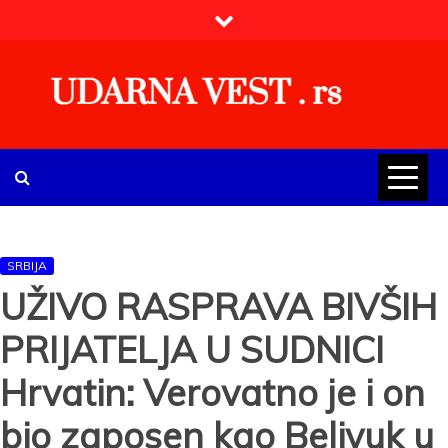
Skip
to
content
UDARNA VEST . rs
Najnovije udarne vesti iz Srbije, regiona i sveta, politike,
ekonomije, društva, zabave, sporta, kulture, zdravlja.
SRBIJA
UŽIVO RASPRAVA BIVŠIH
PRIJATELJA U SUDNICI
Hrvatin: Verovatno je i on
bio zaposen kao Belivuk u