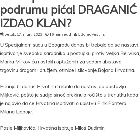
podrumu pića! DRAGANIĆ
IZDAO KLAN?
petak, 17. mart, 2023
16 min read
UdarnaVest .rs
U Specijalnom sudu u Beogradu danas bi trebalo da se nastavi
ispitivanje svedoka saradnika u postupku protiv Veljka Belivuka,
Marka Miljkovića i ostalih optuženih za sedam ubistava,
trgovinu drogom i oružjem, otmice i silovanje,Bojana Hrvatina.
Pitanja bi danas Hrvatinu trebalo da nastavi da postavlja
Miljković, pošto je sudija sinoć prekinula ročište u trenutku kada
je najavio da će Hrvatina ispitivati o ubistvu Pink Pantera
Milana Ljepoje.
Posle Miljkovića, Hrvatina ispituje Miloš Budimir.