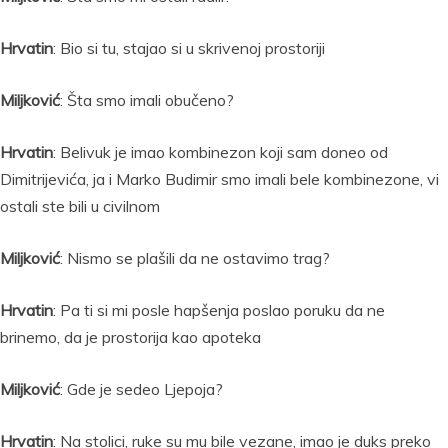
Hrvatin
: Bio si tu, stajao si u skrivenoj prostoriji
Miljković
: Šta smo imali obučeno?
Hrvatin
: Belivuk je imao kombinezon koji sam doneo od
Dimitrijevića, ja i Marko Budimir smo imali bele kombinezone, vi
ostali ste bili u civilnom
Miljković
: Nismo se plašili da ne ostavimo trag?
Hrvatin
: Pa ti si mi posle hapšenja poslao poruku da ne
brinemo, da je prostorija kao apoteka
Miljković
: Gde je sedeo Ljepoja?
Hrvatin
: Na stolici, ruke su mu bile vezane, imao je duks preko