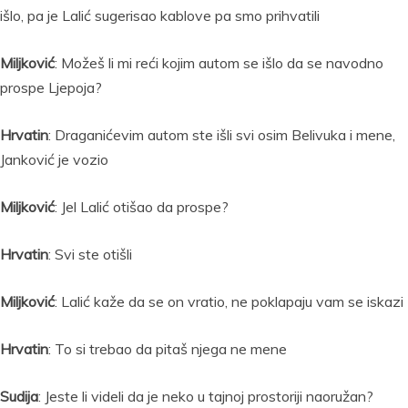
išlo, pa je Lalić sugerisao kablove pa smo prihvatili
Miljković
: Možeš li mi reći kojim autom se išlo da se navodno
prospe Ljepoja?
Hrvatin
: Draganićevim autom ste išli svi osim Belivuka i mene,
Janković je vozio
Miljković
: Jel Lalić otišao da prospe?
Hrvatin
: Svi ste otišli
Miljković
: Lalić kaže da se on vratio, ne poklapaju vam se iskazi
Hrvatin
: To si trebao da pitaš njega ne mene
Sudija
: Jeste li videli da je neko u tajnoj prostoriji naoružan?