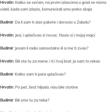
Hrvatin
: Koliko se sećam, na prvim izlascima u grad se nismo
videli, kada sam izlazio, komunicirali smo preko skaja
Budimir
: Da li sam ti slao pakete i donosio u Zabelu?
Hrvatin
: Jesi, i uplaćivao si novac. Nosio si i mojoj majci
Budimir
: Jesam li radio samostalno ili si me ti zvao?
Hrvatin
: Bili ste tu za mene, i ti i tvoj brat, ja sam to rekao
Budimir
: Koliko sam ti para uplaćivao?
Hrvatin
: Po pet, šest hiljada, nisu bile stotine
Budimir
: Bili smo tu za tebe?