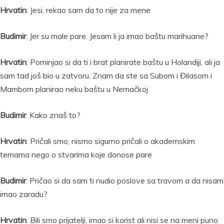
Hrvatin
: Jesi, rekao sam da to nije za mene
Budimir
: Jer su male pare. Jesam li ja imao baštu marihuane?
Hrvatin
: Pominjao si da ti i brat planirate baštu u Holandiji, ali ja
sam tad još bio u zatvoru. Znam da ste sa Subom i Đilasom i
Mambom planirao neku baštu u Nemačkoj
Budimir
: Kako znaš to?
Hrvatin
: Pričali smo, nismo sigurno pričali o akademskim
temama nego o stvarima koje donose pare
Budimir
: Pričao si da sam ti nudio poslove sa travom a da nisam
imao zaradu?
Hrvatin
: Bili smo prijatelji, imao si korist ali nisi se na meni puno