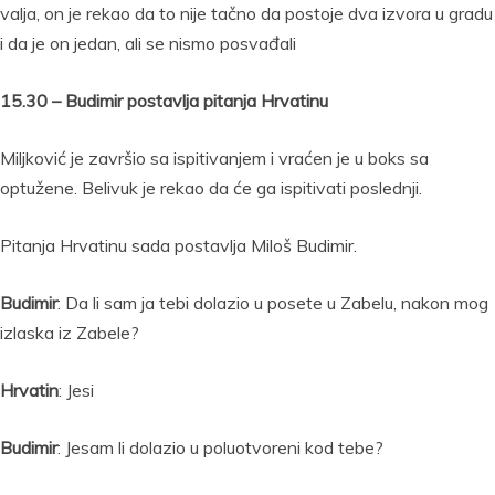
valja, on je rekao da to nije tačno da postoje dva izvora u gradu
i da je on jedan, ali se nismo posvađali
15.30 – Budimir postavlja pitanja Hrvatinu
Miljković je završio sa ispitivanjem i vraćen je u boks sa
optužene. Belivuk je rekao da će ga ispitivati poslednji.
Pitanja Hrvatinu sada postavlja Miloš Budimir.
Budimir
: Da li sam ja tebi dolazio u posete u Zabelu, nakon mog
izlaska iz Zabele?
Hrvatin
: Jesi
Budimir
: Jesam li dolazio u poluotvoreni kod tebe?