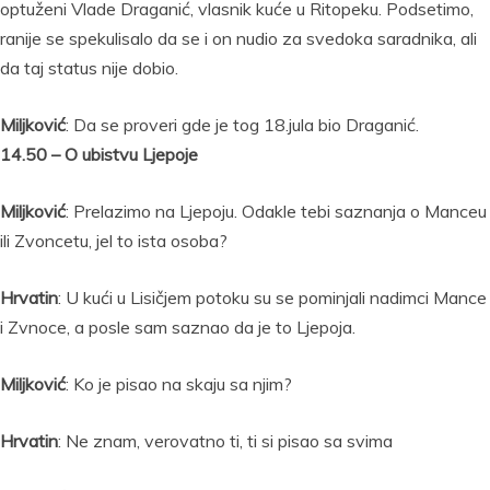
optuženi Vlade Draganić, vlasnik kuće u Ritopeku. Podsetimo,
ranije se spekulisalo da se i on nudio za svedoka saradnika, ali
da taj status nije dobio.
Miljković
: Da se proveri gde je tog 18.jula bio Draganić.
14.50 – O ubistvu Ljepoje
Miljković
: Prelazimo na Ljepoju. Odakle tebi saznanja o Manceu
ili Zvoncetu, jel to ista osoba?
Hrvatin
: U kući u Lisičjem potoku su se pominjali nadimci Mance
i Zvnoce, a posle sam saznao da je to Ljepoja.
Miljković
: Ko je pisao na skaju sa njim?
Hrvatin
: Ne znam, verovatno ti, ti si pisao sa svima