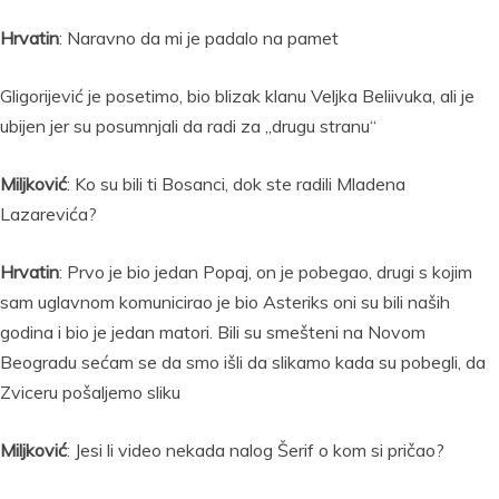
Hrvatin
: Naravno da mi je padalo na pamet
Gligorijević je posetimo, bio blizak klanu Veljka Beliivuka, ali je
ubijen jer su posumnjali da radi za „drugu stranu“
Miljković
: Ko su bili ti Bosanci, dok ste radili Mladena
Lazarevića?
Hrvatin
: Prvo je bio jedan Popaj, on je pobegao, drugi s kojim
sam uglavnom komunicirao je bio Asteriks oni su bili naših
godina i bio je jedan matori. Bili su smešteni na Novom
Beogradu sećam se da smo išli da slikamo kada su pobegli, da
Zviceru pošaljemo sliku
Miljković
: Jesi li video nekada nalog Šerif o kom si pričao?