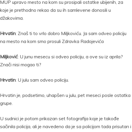
MUP upravo mesto na kom su prosipali ostatke ubijenih, za
koje je prethodno rekao da su ih samlevene donosili u
džakovima.
Hrvatin
: Znaš ti to vrlo dobro Miljkoviću. Ja sam odveo policiju
na mesto na kom smo prosuli Zdravka Radojevića
Miljković
: U junu mesecu si odveo policiju, a ove su iz aprila?
Znači nisi mogao ti?
Hrvatin
: U julu sam odveo policiju.
Hrvatin je, podsetimo, uhapšen u julu, pet meseci posle ostatka
grupe.
U sudnici je potom prikazan set fotografija koje je takođe
sačinila policija, ali je navedeno da je sa policijom tada prisutan i