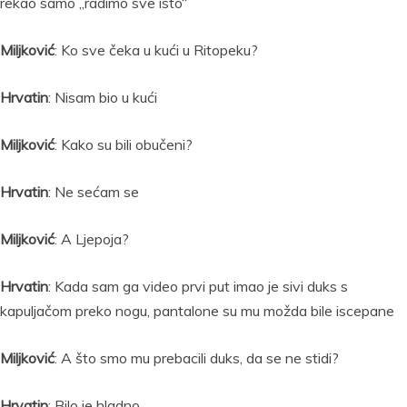
rekao samo „radimo sve isto“
Miljković
: Ko sve čeka u kući u Ritopeku?
Hrvatin
: Nisam bio u kući
Miljković
: Kako su bili obučeni?
Hrvatin
: Ne sećam se
Miljković
: A Ljepoja?
Hrvatin
: Kada sam ga video prvi put imao je sivi duks s
kapuljačom preko nogu, pantalone su mu možda bile iscepane
Miljković
: A što smo mu prebacili duks, da se ne stidi?
Hrvatin
: Bilo je hladno