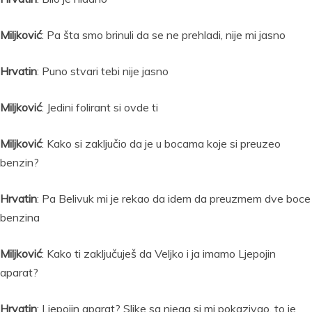
Miljković
: Pa šta smo brinuli da se ne prehladi, nije mi jasno
Hrvatin
: Puno stvari tebi nije jasno
Miljković
: Jedini folirant si ovde ti
Miljković
: Kako si zaključio da je u bocama koje si preuzeo
benzin?
Hrvatin
: Pa Belivuk mi je rekao da idem da preuzmem dve boce
benzina
Miljković
: Kako ti zaključuješ da Veljko i ja imamo Ljepojin
aparat?
Hrvatin
: Ljepojin aparat? Slike sa njega si mi pokazivao, to je