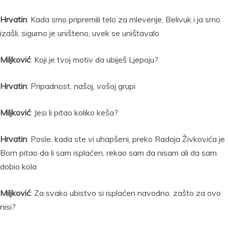
Hrvatin
: Kada smo pripremili telo za mlevenje, Belivuk i ja smo
izašli, sigurno je uništeno, uvek se uništavalo
Miljković
: Koji je tvoj motiv da ubiješ Ljepoju?
Hrvatin
: Pripadnost, našoj, vošoj grupi
Miljković
: Jesi li pitao koliko keša?
Hrvatin
: Posle, kada ste vi uhapšeni, preko Radoja Živkovića je
Born pitao da li sam isplaćen, rekao sam da nisam ali da sam
dobio kola
Miljković
: Za svako ubistvo si isplaćen navodno, zašto za ovo
nisi?