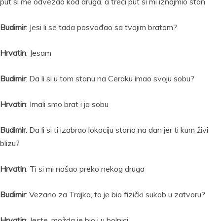
put si me odvezao kod druga, a treći put si mi iznajmio stan
Budimir
: Jesi li se tada posvađao sa tvojim bratom?
Hrvatin
: Jesam
Budimir
: Da li si u tom stanu na Ceraku imao svoju sobu?
Hrvatin
: Imali smo brat i ja sobu
Budimir
: Da li si ti izabrao lokaciju stana na dan jer ti kum živi
blizu?
Hrvatin
: Ti si mi našao preko nekog druga
Budimir
: Vezano za Trajka, to je bio fizički sukob u zatvoru?
Hrvatin
: Jeste, možda je bio i u bolnici