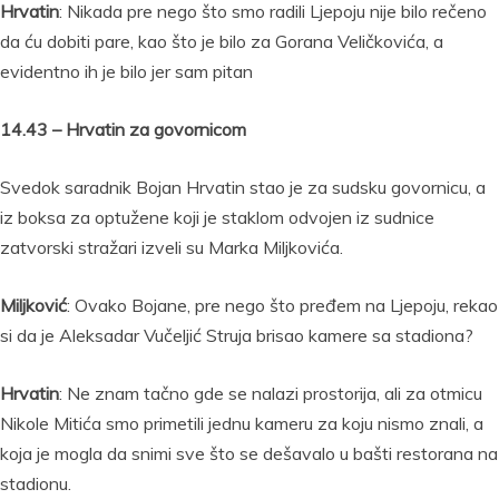
Hrvatin
: Nikada pre nego što smo radili Ljepoju nije bilo rečeno
da ću dobiti pare, kao što je bilo za Gorana Veličkovića, a
evidentno ih je bilo jer sam pitan
14.43 – Hrvatin za govornicom
Svedok saradnik Bojan Hrvatin stao je za sudsku govornicu, a
iz boksa za optužene koji je staklom odvojen iz sudnice
zatvorski stražari izveli su Marka Miljkovića.
Miljković
: Ovako Bojane, pre nego što pređem na Ljepoju, rekao
si da je Aleksadar Vučeljić Struja brisao kamere sa stadiona?
Hrvatin
: Ne znam tačno gde se nalazi prostorija, ali za otmicu
Nikole Mitića smo primetili jednu kameru za koju nismo znali, a
koja je mogla da snimi sve što se dešavalo u bašti restorana na
stadionu.