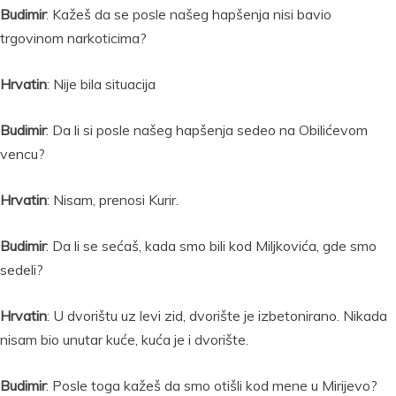
Budimir
: Kažeš da se posle našeg hapšenja nisi bavio
trgovinom narkoticima?
Hrvatin
: Nije bila situacija
Budimir
: Da li si posle našeg hapšenja sedeo na Obilićevom
vencu?
Hrvatin
: Nisam, prenosi Kurir.
Budimir
: Da li se sećaš, kada smo bili kod Miljkovića, gde smo
sedeli?
Hrvatin
: U dvorištu uz levi zid, dvorište je izbetonirano. Nikada
nisam bio unutar kuće, kuća je i dvorište.
Budimir
: Posle toga kažeš da smo otišli kod mene u Mirijevo?