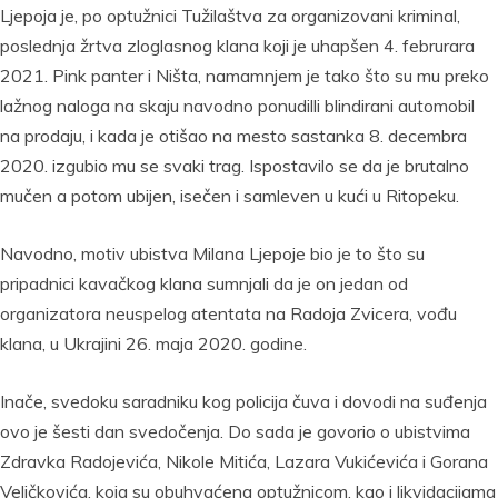
Ljepoja je, po optužnici Tužilaštva za organizovani kriminal,
poslednja žrtva zloglasnog klana koji je uhapšen 4. februrara
2021. Pink panter i Ništa, namamnjem je tako što su mu preko
lažnog naloga na skaju navodno ponudilli blindirani automobil
na prodaju, i kada je otišao na mesto sastanka 8. decembra
2020. izgubio mu se svaki trag. Ispostavilo se da je brutalno
mučen a potom ubijen, isečen i samleven u kući u Ritopeku.
Navodno, motiv ubistva Milana Ljepoje bio je to što su
pripadnici kavačkog klana sumnjali da je on jedan od
organizatora neuspelog atentata na Radoja Zvicera, vođu
klana, u Ukrajini 26. maja 2020. godine.
Inače, svedoku saradniku kog policija čuva i dovodi na suđenja
ovo je šesti dan svedočenja. Do sada je govorio o ubistvima
Zdravka Radojevića, Nikole Mitića, Lazara Vukićevića i Gorana
Veličkovića, koja su obuhvaćena optužnicom, kao i likvidacijama