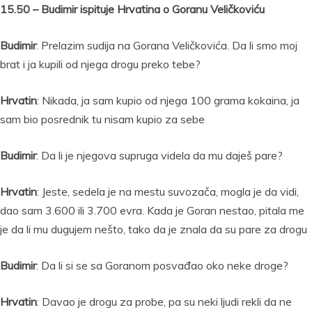
15.50 – Budimir ispituje Hrvatina o Goranu Veličkoviću
Budimir
: Prelazim sudija na Gorana Veličkovića. Da li smo moj
brat i ja kupili od njega drogu preko tebe?
Hrvatin
: Nikada, ja sam kupio od njega 100 grama kokaina, ja
sam bio posrednik tu nisam kupio za sebe
Budimir
: Da li je njegova supruga videla da mu daješ pare?
Hrvatin
: Jeste, sedela je na mestu suvozača, mogla je da vidi,
dao sam 3.600 ili 3.700 evra. Kada je Goran nestao, pitala me
je da li mu dugujem nešto, tako da je znala da su pare za drogu
Budimir
: Da li si se sa Goranom posvađao oko neke droge?
Hrvatin
: Davao je drogu za probe, pa su neki ljudi rekli da ne