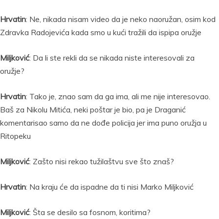
Hrvatin
: Ne, nikada nisam video da je neko naoružan, osim kod
Zdravka Radojevića kada smo u kući tražili da ispipa oružje
Miljković
: Da li ste rekli da se nikada niste interesovali za
oružje?
Hrvatin
: Tako je, znao sam da ga ima, ali me nije interesovao.
Baš za Nikolu Mitića, neki poštar je bio, pa je Draganić
komentarisao samo da ne dođe policija jer ima puno oružja u
Ritopeku
Miljković
: Zašto nisi rekao tužilaštvu sve što znaš?
Hrvatin
: Na kraju će da ispadne da ti nisi Marko Miljković
Miljković
: Šta se desilo sa fosnom, koritima?