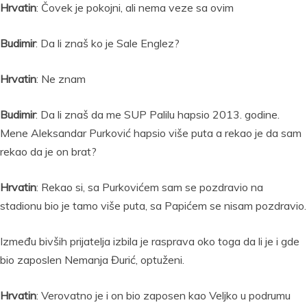
Hrvatin
: Čovek je pokojni, ali nema veze sa ovim
Budimir
: Da li znaš ko je Sale Englez?
Hrvatin
: Ne znam
Budimir
: Da li znaš da me SUP Palilu hapsio 2013. godine.
Mene Aleksandar Purković hapsio više puta a rekao je da sam
rekao da je on brat?
Hrvatin
: Rekao si, sa Purkovićem sam se pozdravio na
stadionu bio je tamo više puta, sa Papićem se nisam pozdravio.
Između bivših prijatelja izbila je rasprava oko toga da li je i gde
bio zaposlen Nemanja Đurić, optuženi.
Hrvatin
: Verovatno je i on bio zaposen kao Veljko u podrumu