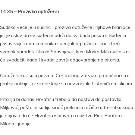
14.35 – Prozivka optuženih
Sudsko veće je u sudnici i proziva optužene i njihove branioce,
jer je uslov da se suđenje održi da svi budu prisutni. Suđenju
prisustvuju i dva zamenika specijalnog tužioca, kao i treći
svedok saradnik Nikola Spasojević, kum Marka Miljkovića, koji
će svedočiti kada Hrvatin završi odgovaranje na pitanja.
Optuženi koji su u pritvoru Centralnog zatvora prebačeni su u
pratnji policije, uz sirene koje su odzvanjale Ustaničkom ulicom.
Pitanja bi danas Hrvatinu trebalo da nastavi da postavlja
Miljković, pošto je sudija sinoć prekinula ročište u trenutku kada
je najavio da će Hrvatina ispitivati o ubistvu Pink Pantera
Milana Ljepoje.