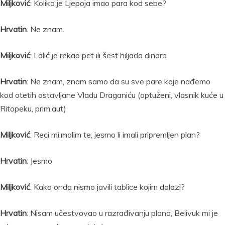
Miljković
: Koliko je Ljepoja imao para kod sebe?
Hrvatin
. Ne znam.
Miljković
: Lalić je rekao pet ili šest hiljada dinara
Hrvatin
: Ne znam, znam samo da su sve pare koje nađemo
kod otetih ostavljane Vladu Draganiću (optuženi, vlasnik kuće u
Ritopeku, prim.aut)
Miljković
: Reci mi,molim te, jesmo li imali pripremljen plan?
Hrvatin
: Jesmo
Miljković
: Kako onda nismo javili tablice kojim dolazi?
Hrvatin
: Nisam učestvovao u razrađivanju plana, Belivuk mi je