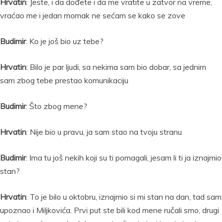
Hrvatin
: Jeste, i da dođete i da me vratite u zatvor na vreme,
vraćao me i jedan momak ne sećam se kako se zove
Budimir
: Ko je još bio uz tebe?
Hrvatin
: Bilo je par ljudi, sa nekima sam bio dobar, sa jednim
sam zbog tebe prestao komunikaciju
Budimir
: Što zbog mene?
Hrvatin
: Nije bio u pravu, ja sam stao na tvoju stranu
Budimir
: Ima tu još nekih koji su ti pomagali, jesam li ti ja iznajmio
stan?
Hrvatin
: To je bilo u oktobru, iznajmio si mi stan na dan, tad sam
upoznao i Miljkovića. Prvi put ste bili kod mene ručali smo, drugi