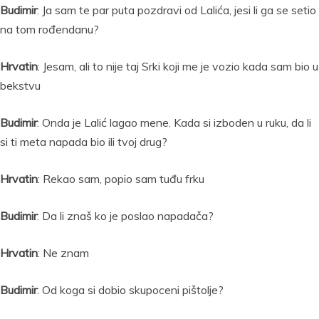
Budimir
: Ja sam te par puta pozdravi od Lalića, jesi li ga se setio
na tom rođendanu?
Hrvatin
: Jesam, ali to nije taj Srki koji me je vozio kada sam bio u
bekstvu
Budimir
: Onda je Lalić lagao mene. Kada si izboden u ruku, da li
si ti meta napada bio ili tvoj drug?
Hrvatin
: Rekao sam, popio sam tuđu frku
Budimir
: Da li znaš ko je poslao napadača?
Hrvatin
: Ne znam
Budimir
: Od koga si dobio skupoceni pištolje?