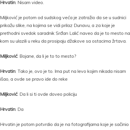
Hrvatin
: Nisam video.
Miljković je potom od sudskog veća je zatražio da se u sudnici
prikažu slike, na kojima se vidi prilaz Dunavu, a za koje je
prethodni svedok saradnik Srđan Lalić naveo da je to mesto na
kom su ulazili u reku da prosipaju džakove sa ostacima žrtava.
Miljković
: Bojane, da li je to to mesto?
Hrvatin
: Tako je, ovo je to. Ima put na levo kojim nikada nisam
išao, a ovde se pravo ide do reke
Miljković
: Da li si ti ovde doveo policiju
Hrvatin
: Da
Hrvatin je potom potvrdio da je na fotografijama koje je sačinio