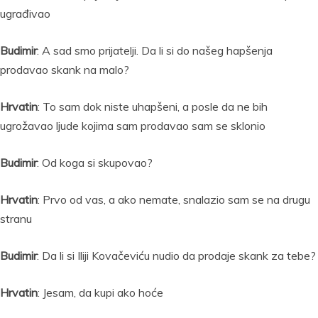
ugrađivao
Budimir
: A sad smo prijatelji. Da li si do našeg hapšenja
prodavao skank na malo?
Hrvatin
: To sam dok niste uhapšeni, a posle da ne bih
ugrožavao ljude kojima sam prodavao sam se sklonio
Budimir
: Od koga si skupovao?
Hrvatin
: Prvo od vas, a ako nemate, snalazio sam se na drugu
stranu
Budimir
: Da li si Iliji Kovačeviću nudio da prodaje skank za tebe?
Hrvatin
: Jesam, da kupi ako hoće