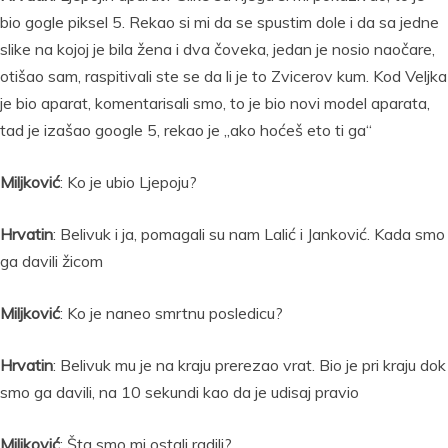
bio gogle piksel 5. Rekao si mi da se spustim dole i da sa jedne
slike na kojoj je bila žena i dva čoveka, jedan je nosio naočare,
otišao sam, raspitivali ste se da li je to Zvicerov kum. Kod Veljka
je bio aparat, komentarisali smo, to je bio novi model aparata,
tad je izašao google 5, rekao je „ako hoćeš eto ti ga“
Miljković
: Ko je ubio Ljepoju?
Hrvatin
: Belivuk i ja, pomagali su nam Lalić i Janković. Kada smo
ga davili žicom
Miljković
: Ko je naneo smrtnu posledicu?
Hrvatin
: Belivuk mu je na kraju prerezao vrat. Bio je pri kraju dok
smo ga davili, na 10 sekundi kao da je udisaj pravio
Miljković
: Šta smo mi ostali radili?