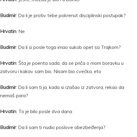
Budimir
: Da li je protiv tebe pokrenut disciplinski postupak?
Hrvatin
: Ne
Budimir
: Da li si posle toga imao sukob opet sa Trajkom?
Hrvatin
: Šta je poenta sada, da se priča o mom boravku u
zatvoru i kakav sam bio. Nisam bio cvećka, eto
Budimir
: Da li sam ti ja, kada si izašao iz zatvora, rekao da
nemaš para?
Hrvatin
: To je bilo posle dva dana
Budimir
: Da li sam ti nudio poslove obezbeđenja?