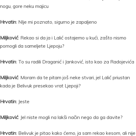
nogu, gore neku majicu
Hrvatin
: NIje mi poznato, sigurno je zapaljeno
Miljković
: Rekao si da ja i Lalić ostajemo u kući, zašto nismo
pomogli da sameljete Ljepoju?
Hrvatin
: To su radili Draganić i Janković, isto kao za Radojevića
Miljković
: Moram da te pitam još neke stvari, jel Lalić priustan
kada je Belivuk presekao vrat Ljepoji?
Hrvatin
: Jeste
Miljković
: Jel niste mogli na lakši način nego da ga davite?
Hrvatin
: Belivuk je pitao kako ćemo, ja sam rekao kesom, ali nije