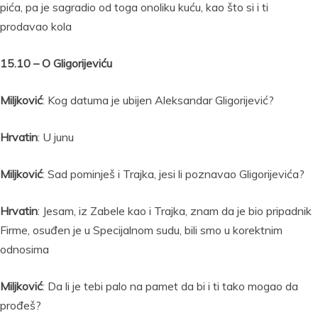
pića, pa je sagradio od toga onoliku kuću, kao što si i ti
prodavao kola
15.10 – O Gligorijeviću
Miljković
: Kog datuma je ubijen Aleksandar Gligorijević?
Hrvatin
: U junu
Miljković
: Sad pominješ i Trajka, jesi li poznavao Gligorijevića?
Hrvatin
: Jesam, iz Zabele kao i Trajka, znam da je bio pripadnik
Firme, osuđen je u Specijalnom sudu, bili smo u korektnim
odnosima
Miljković
: Da li je tebi palo na pamet da bi i ti tako mogao da
prođeš?