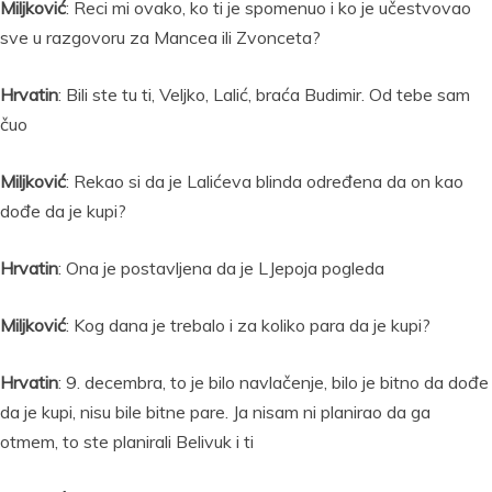
Miljković
: Reci mi ovako, ko ti je spomenuo i ko je učestvovao
sve u razgovoru za Mancea ili Zvonceta?
Hrvatin
: Bili ste tu ti, Veljko, Lalić, braća Budimir. Od tebe sam
čuo
Miljković
: Rekao si da je Lalićeva blinda određena da on kao
dođe da je kupi?
Hrvatin
: Ona je postavljena da je LJepoja pogleda
Miljković
: Kog dana je trebalo i za koliko para da je kupi?
Hrvatin
: 9. decembra, to je bilo navlačenje, bilo je bitno da dođe
da je kupi, nisu bile bitne pare. Ja nisam ni planirao da ga
otmem, to ste planirali Belivuk i ti