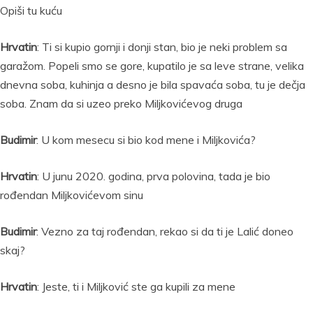
Opiši tu kuću
Hrvatin
: Ti si kupio gornji i donji stan, bio je neki problem sa
garažom. Popeli smo se gore, kupatilo je sa leve strane, velika
dnevna soba, kuhinja a desno je bila spavaća soba, tu je dečja
soba. Znam da si uzeo preko Miljkovićevog druga
Budimir
: U kom mesecu si bio kod mene i Miljkovića?
Hrvatin
: U junu 2020. godina, prva polovina, tada je bio
rođendan Miljkovićevom sinu
Budimir
: Vezno za taj rođendan, rekao si da ti je Lalić doneo
skaj?
Hrvatin
: Jeste, ti i Miljković ste ga kupili za mene