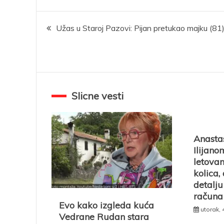
Kretanje
Užas u Staroj Pazovi: Pijan pretukao majku (81
članka
Slicne vesti
Anastas
Ilijano
letovan
kolica,
detalj
računa
Evo kako izgleda kuća
utorak, 
Vedrane Rudan stara