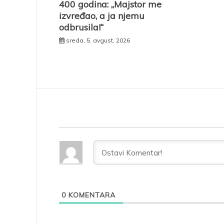
400 godina: „Majstor me
izvređao, a ja njemu
odbrusila!“
sreda, 5. avgust, 2026
0
KOMENTARA