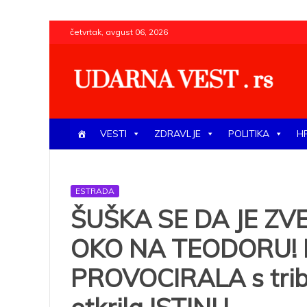
Skip
četvrtak, avgust 06, 2026
to
content
UDARNA VEST . rs
Najnovije udarne vesti iz Srbije, regiona i sveta, poli
VESTI
ZDRAVLJE
POLITIKA
H
ESTRADA
ŠUŠKA SE DA JE Z
OKO NA TEODORU! D
PROVOCIRALA s tribin