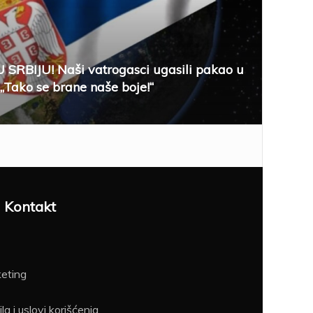
SRBIJU! Naši vatrogasci ugasili pakao u
 „Tako se brane naše boje!“
Kontakt
eting
la i uslovi korišćenja