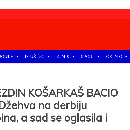
tike, ekonomije, društva, zabave, sporta, kulture, zdravlja.
RONIKA
DRUŠTVO
STARS
SPORT
OSTALO
VEZDIN KOŠARKAŠ BACIO
žehva na derbiju
a, a sad se oglasila i