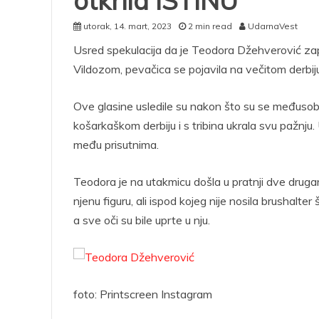
otkrila ISTINU
utorak, 14. mart, 2023
2 min read
UdarnaVest
Usred spekulacija da je Teodora Džehverović 
Vildozom, pevačica se pojavila na večitom derbiju
Ove glasine usledile su nakon što su se međusob
košarkaškom derbiju i s tribina ukrala svu pažnju
među prisutnima.
Teodora je na utakmicu došla u pratnji dve drugari
njenu figuru, ali ispod kojeg nije nosila brushalter
a sve oči su bile uprte u nju.
foto: Printscreen Instagram