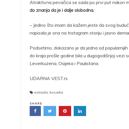
Atraktivna pevačica se sada po prvi put nakon 
do znanja da je i dalje slobodna.
– Jedino što imam da kažem jeste da svog buduće
napisala je ona na Instagram storiju i jasno de
Podsetimo, dokazano je da jedna od popularnijih e
do kraja prošle godine bila u dugogodišnjoj vez
Leverkuzena, Osijeka i Paulistana.
UDARNA VEST.rs
estrada
,
kosarka
SHARE