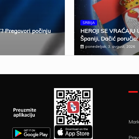
SRBIJA
7? Pregovori počinju
HEROJI SE VRAĆAJU U 
Španiji, Dačić poručio:
ponedeljak, 3. avgust, 2026
Mark
Pravi