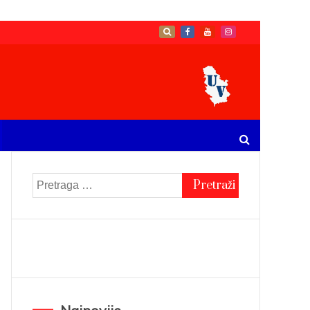
Pretraga
za: