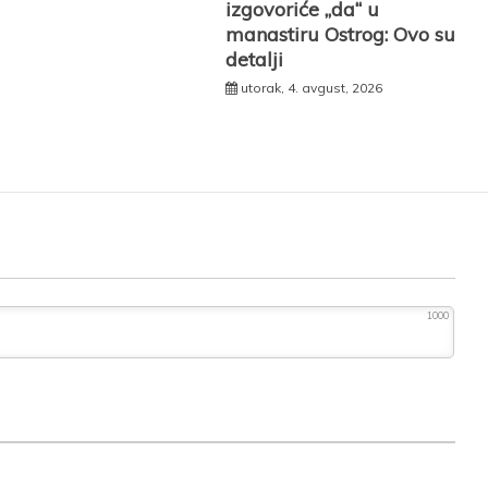
izgovoriće „da“ u
manastiru Ostrog: Ovo su
detalji
utorak, 4. avgust, 2026
1000