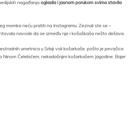
medijskih nagađanja
oglasila i jasnom porukom svima stavila
g momka neću pratiti na Instagramu. Zeznuli ste se –
mantovala navode da se između nje i košaškaša nešto dešava.
stradnih umetnica u Srbiji voli košarkaše, pošto je pevačica
i sa Ninom Čelebićem, nekadašnjim košarkašem Jagodine, Bajer