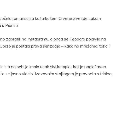
započela romansu sa košarkašem Crvene Zvezde Lukom
 u Pioniru.
no zapratili na Instagramu, a onda se Teodora pojavila na
. Ubrzo je postala prava senzacija – kako na mrežama, tako i
ce, a na sebi je imala uzak sivi komplet koji je naglašavao
 što se jasno videlo. Izazovnim stajlingom je provocila s tribina,