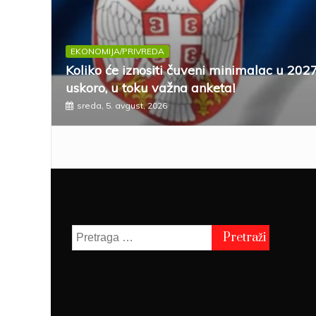
EKONOMIJA/PRIVREDA
Koliko će iznositi čuveni minimalac u 202
uskoro, u toku važna anketa!
sreda, 5. avgust, 2026
Pretraga
za: