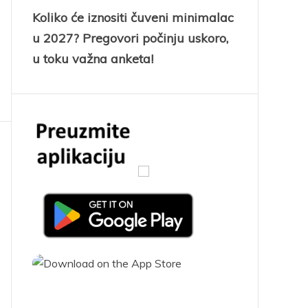
Koliko će iznositi čuveni minimalac
u 2027? Pregovori počinju uskoro,
u toku važna anketa!