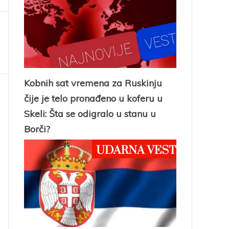
Kobnih sat vremena za Ruskinju
čije je telo pronađeno u koferu u
Skeli: Šta se odigralo u stanu u
Borči?