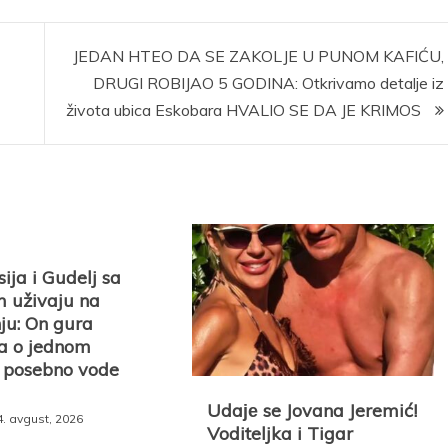
)
JEDAN HTEO DA SE ZAKOLJE U PUNOM KAFIĆU,
DRUGI ROBIJAO 5 GODINA: Otkrivamo detalje iz
života ubica Eskobara HVALIO SE DA JE KRIMOS
ija i Gudelj sa
m uživaju na
ju: On gura
 a o jednom
u posebno vode
Udaје se Jovana Jeremić!
4. avgust, 2026
Voditeljka i Tigar