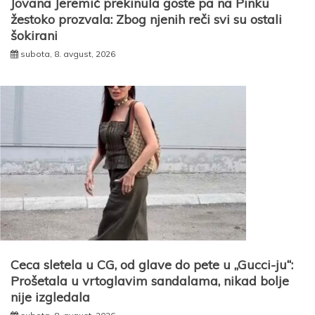
Jovana Jeremić prekinula goste pa na Pinku
žestoko prozvala: Zbog njenih reči svi su ostali
šokirani
subota, 8. avgust, 2026
Ceca sletela u CG, od glave do pete u „Gucci-ju“:
Prošetala u vrtoglavim sandalama, nikad bolje
nije izgledala