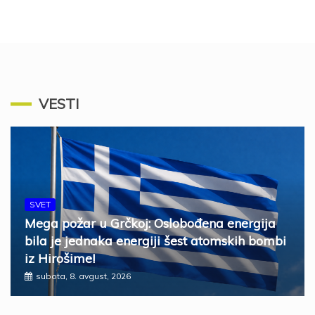
VESTI
SVET
Mega požar u Grčkoj: Oslobođena energija
bila je jednaka energiji šest atomskih bombi
iz Hirošime!
subota, 8. avgust, 2026