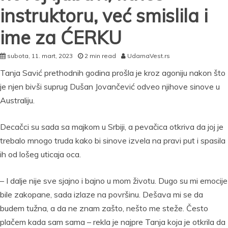
instruktoru, već smislila i
ime za ĆERKU
subota, 11. mart, 2023
2 min read
UdarnaVest.rs
Tanja Savić prethodnih godina prošla je kroz agoniju nakon što
je njen bivši suprug Dušan Jovančević odveo njihove sinove u
Australiju.
Decačci su sada sa majkom u Srbiji, a pevačica otkriva da joj je
trebalo mnogo truda kako bi sinove izvela na pravi put i spasila
ih od lošeg uticaja oca.
– I dalje nije sve sjajno i bajno u mom životu. Dugo su mi emocije
bile zakopane, sada izlaze na površinu. Dešava mi se da
budem tužna, a da ne znam zašto, nešto me steže. Često
plačem kada sam sama – rekla je najpre Tanja koja je otkrila da