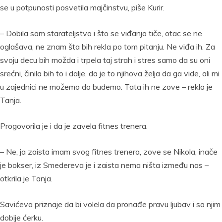
se u potpunosti posvetila majčinstvu, piše Kurir.
– Dobila sam starateljstvo i što se viđanja tiče, otac se ne
oglašava, ne znam šta bih rekla po tom pitanju. Ne viđa ih. Za
svoju decu bih možda i trpela taj strah i stres samo da su oni
srećni, činila bih to i dalje, da je to njihova želja da ga vide, ali mi
u zajednici ne možemo da budemo. Tata ih ne zove – rekla je
Tanja.
Progovorila je i da je zavela fitnes trenera.
– Ne, ja zaista imam svog fitnes trenera, zove se Nikola, inače
je bokser, iz Smedereva je i zaista nema ništa između nas –
otkrila je Tanja.
Savićeva priznaje da bi volela da pronađe pravu ljubav i sa njim
dobije ćerku.