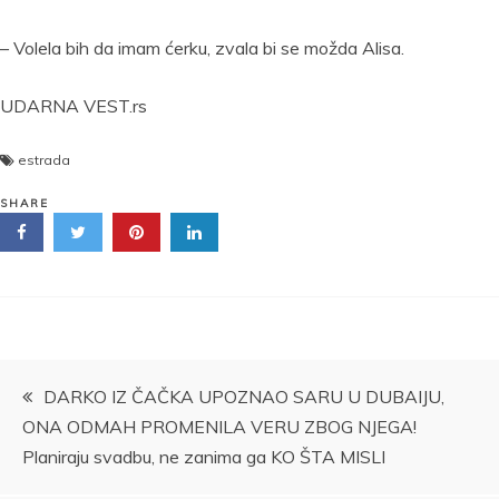
– Volela bih da imam ćerku, zvala bi se možda Alisa.
UDARNA VEST.rs
estrada
SHARE
Kretanje
DARKO IZ ČAČKA UPOZNAO SARU U DUBAIJU,
ONA ODMAH PROMENILA VERU ZBOG NJEGA!
članka
Planiraju svadbu, ne zanima ga KO ŠTA MISLI