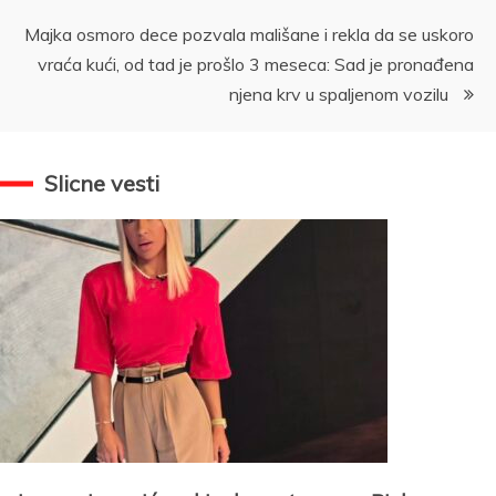
Majka osmoro dece pozvala mališane i rekla da se uskoro
vraća kući, od tad je prošlo 3 meseca: Sad je pronađena
njena krv u spaljenom vozilu
Slicne vesti