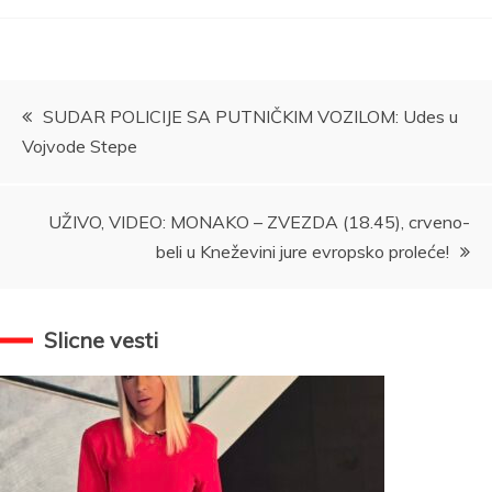
Kretanje
SUDAR POLICIJE SA PUTNIČKIM VOZILOM: Udes u
Vojvode Stepe
članka
UŽIVO, VIDEO: MONAKO – ZVEZDA (18.45), crveno-
beli u Kneževini jure evropsko proleće!
Slicne vesti