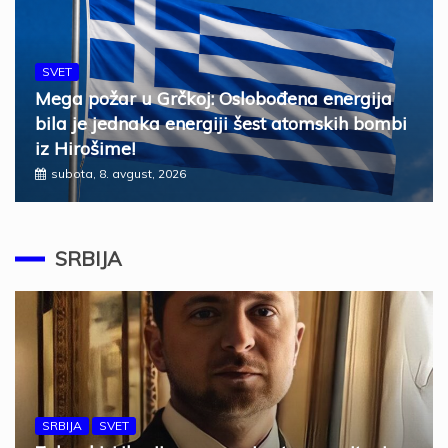
SVET
Mega požar u Grčkoj: Oslobođena energija
bila je jednaka energiji šest atomskih bombi
iz Hirošime!
subota, 8. avgust, 2026
SRBIJA
SRBIJA
SVET