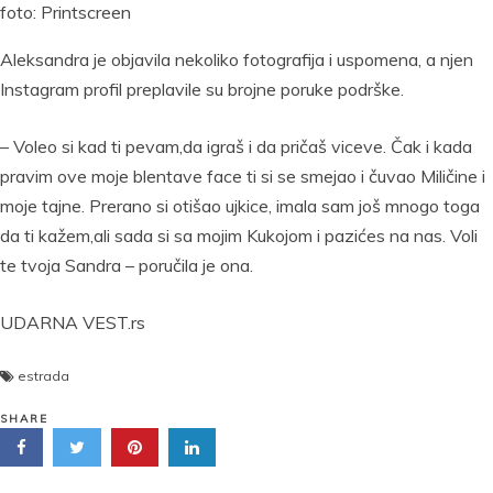
foto: Printscreen
Aleksandra je objavila nekoliko fotografija i uspomena, a njen
Instagram profil preplavile su brojne poruke podrške.
– Voleo si kad ti pevam,da igraš i da pričaš viceve. Čak i kada
pravim ove moje blentave face ti si se smejao i čuvao Miličine i
moje tajne. Prerano si otišao ujkice, imala sam još mnogo toga
da ti kažem,ali sada si sa mojim Kukojom i pazićes na nas. Voli
te tvoja Sandra – poručila je ona.
UDARNA VEST.rs
estrada
SHARE