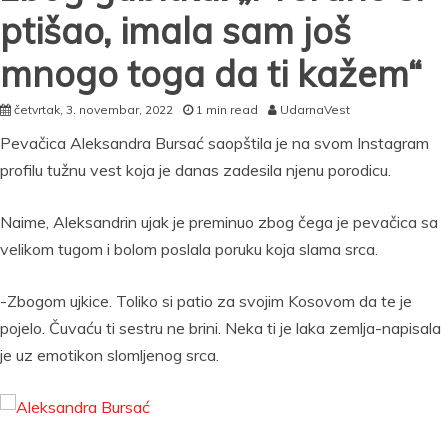
ptišao, imala sam još
mnogo toga da ti kažem“
četvrtak, 3. novembar, 2022
1 min read
UdarnaVest
Pevačica Aleksandra Bursać saopštila je na svom Instagram
profilu tužnu vest koja je danas zadesila njenu porodicu.
Naime, Aleksandrin ujak je preminuo zbog čega je pevačica sa
velikom tugom i bolom poslala poruku koja slama srca.
-Zbogom ujkice. Toliko si patio za svojim Kosovom da te je
pojelo. Čuvaću ti sestru ne brini. Neka ti je laka zemlja-napisala
je uz emotikon slomljenog srca.