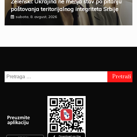
Zelenski: Ukrajina ne menja stav po pitanju
poštovanja teritorijalnog integriteta Srbije
subota, 8. avgust, 2026
Pretraga
za: