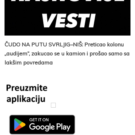
ČUDO NA PUTU SVRLJIG–NIŠ: Preticao kolonu
„audijem“, zakucao se u kamion i prošao samo sa
lakšim povredama