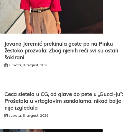
Jovana Jeremić prekinula goste pa na Pinku
žestoko prozvala: Zbog njenih reči svi su ostali
šokirani
subota, 8. avgust, 2026
Ceca sletela u CG, od glave do pete u „Gucci-ju“:
Prošetala u vrtoglavim sandalama, nikad bolje
nije izgledala
subota, 8. avgust, 2026