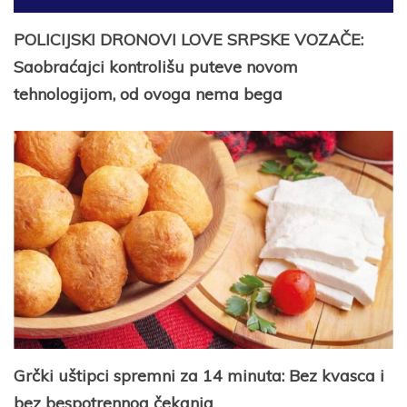
POLICIJSKI DRONOVI LOVE SRPSKE VOZAČE:
Saobraćajci kontrolišu puteve novom
tehnologijom, od ovoga nema bega
Grčki uštipci spremni za 14 minuta: Bez kvasca i
bez bespotrennog čekanja