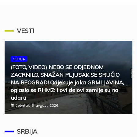
VESTI
SRBIJA
(FOTO, VIDEO) NEBO SE ODJEDNOM
ZACRNILO, SNAŽAN PLJUSAK SE SRUČIO
NA BEOGRAD! Odjekuje jaka GRMLJAVINA,
oglasio se RHMZ: I ovi delovi zemlje su na
udaru
četvrtak, 6. avgust, 2026
SRBIJA
ZELENSKI U SUBOTU STIŽE U BEOGRAD
Ugostiće ga predsednik Vučić
SRBIJA
četvrtak, 6. avgust, 2026