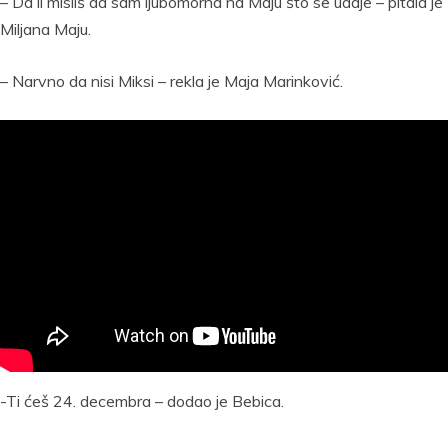
– Da li misliš da sam ljubomorna na Maju što se udaje – pitala je
Miljana Maju.
– Narvno da nisi Miksi – rekla je Maja Marinković.
-Ti ćeš 24. decembra – dodao je Bebica.