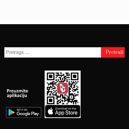
Pretraga
za: