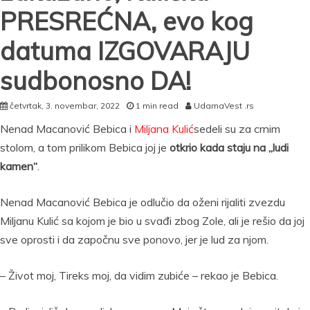
PRESREĆNA, evo kog
datuma IZGOVARAJU
sudbonosno DA!
četvrtak, 3. novembar, 2022
1 min read
UdarnaVest .rs
Nenad Macanović Bebica i
Miljana Kulić
sedeli su za crnim
stolom, a tom prilikom Bebica joj je
otkrio kada staju na „ludi
kamen“
.
Nenad Macanović Bebica je odlučio da oženi rijaliti zvezdu
Miljanu Kulić sa kojom je bio u svađi zbog Zole, ali je rešio da joj
sve oprosti i da započnu sve ponovo, jer je lud za njom.
– Život moj, Tireks moj, da vidim zubiće – rekao je Bebica.