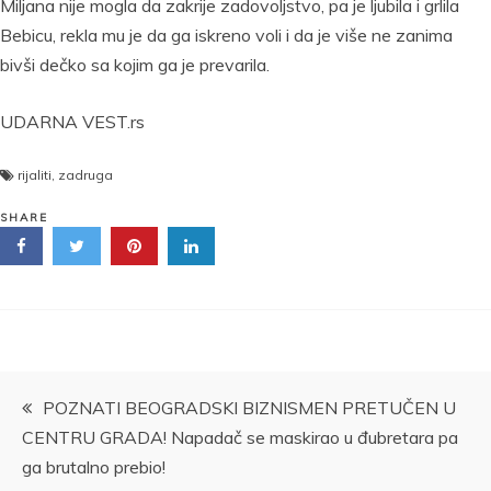
Miljana nije mogla da zakrije zadovoljstvo, pa je ljubila i grlila
Bebicu, rekla mu je da ga iskreno voli i da je više ne zanima
bivši dečko sa kojim ga je prevarila.
UDARNA VEST.rs
rijaliti
,
zadruga
SHARE
Kretanje
POZNATI BEOGRADSKI BIZNISMEN PRETUČEN U
CENTRU GRADA! Napadač se maskirao u đubretara pa
članka
ga brutalno prebio!