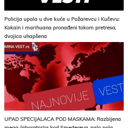
Policija upala u dve kuće u Požarevcu i Kučevu:
Kokain i marihuana pronađeni tokom pretresa,
dvojica uhapšena
UPAD SPECIJALACA POD MASKAMA: Razbijena
mega-laboratorija kod Smedereva, palo pola