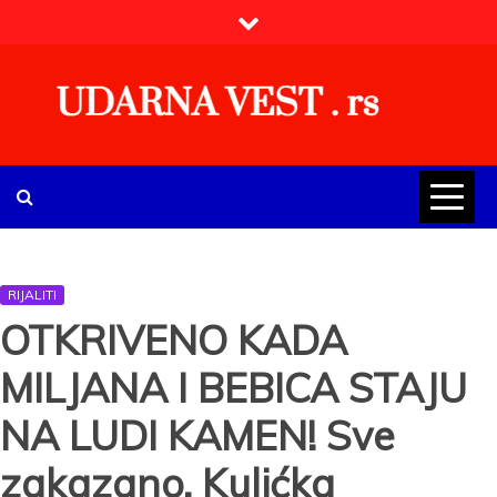
Skip
to
content
UDARNA VEST . rs
Najnovije udarne vesti iz Srbije, regiona i sveta, politike,
ekonomije, društva, zabave, sporta, kulture, zdravlja.
RIJALITI
OTKRIVENO KADA
MILJANA I BEBICA STAJU
NA LUDI KAMEN! Sve
zakazano, Kulićka