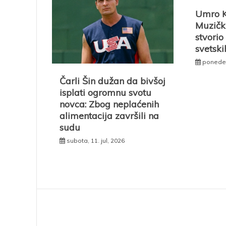
Umro Kl
Muzički
stvorio
svetsk
ponedelj
Čarli Šin dužan da bivšoj
isplati ogromnu svotu
novca: Zbog neplaćenih
alimentacija završili na
sudu
subota, 11. jul, 2026