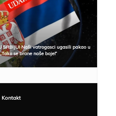
SRBIJU! Naši vatrogasci ugasili pakao u
 „Tako se brane naše boje!“
Kontakt