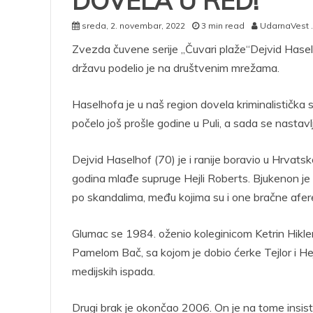
DOVELA U RED!
sreda, 2. novembar, 2022
3 min read
UdarnaVest .
Zvezda čuvene serije „Čuvari plaže“Dejvid Hasel
državu podelio je na društvenim mrežama.
Haselhofa je u naš region dovela kriminalistička 
počelo još prošle godine u Puli, a sada se nastavl
Dejvid Haselhof (70) je i ranije boravio u Hrvats
godina mlađe supruge Hejli Roberts. Bjukenon je p
po skandalima, među kojima su i one bračne afere,
Glumac se 1984. oženio koleginicom Ketrin Hiklend
Pamelom Bač, sa kojom je dobio ćerke Tejlor i Hejl
medijskih ispada.
Drugi brak je okončao 2006. On je na tome insis