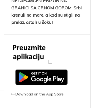
NEZAPAMĆEN PRIZOR NA
GRANICI SA CRNOM GOROM: Srbi
krenuli na more, a kad su stigli na
prelaz, ostali u šoku!