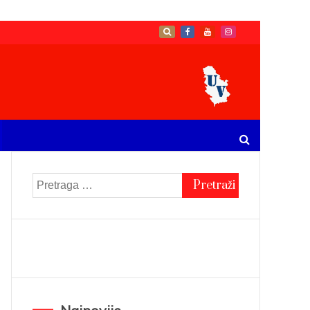
Pretraga
za: