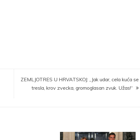
ZEMLJOTRES U HRVATSKOJ: „Jak udar, cela kuća se
tresla, krov zvecka, gromoglasan zvuk. Užas!“