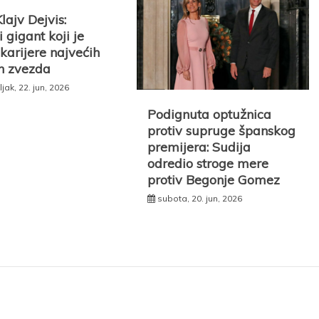
ajv Dejvis:
 gigant koji je
 karijere najvećih
ih zvezda
ak, 22. jun, 2026
Podignuta optužnica
protiv supruge španskog
premijera: Sudija
odredio stroge mere
protiv Begonje Gomez
subota, 20. jun, 2026