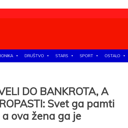
tike, ekonomije, društva, zabave, sporta, kulture, zdravlja.
RONIKA
DRUŠTVO
STARS
SPORT
OSTALO
VELI DO BANKROTA, A
OPASTI: Svet ga pamti
, a ova žena ga je