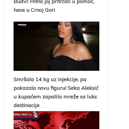
Budvi: Hitno joj pritrčali u pomoć,
haos u Crnoj Gori
Smršala 14 kg uz injekcije, pa
pokazala novu figuru! Seka Aleksić
u kupaćem zapalila mreže sa luks
destinacije