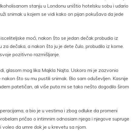
lkoholisanom stanju u Londonu uništio hotelsku sobu i udario
uži snimak u kojem se vidi kako on pijan pokušava da jede
sceliteljske moći, nakon što se jedan dečak probudio iz
 za dečaka, a nakon što ju je dete čulo, probudilo iz kome.
svoje pozitivno razmišljanje.
di, glasom mog lika Majkla Najta. Uskoro mi je zazvonio
me nakon što su mu pustili snimak. Bio sam oduševljen. Kasnije
dem patetičan, ali više puta mi se tako nešto dogodilo širom
operacijama, a bio je u vestima i zbog odluke da promeni
 probelam pričao o intimnim odnosiam njega i njegove supruge
bi voleo da umre dok je u krevetu sa njom.