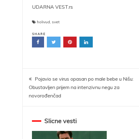
UDARNA VEST.rs
holivud
,
svet
SHARE
Kretanje
Pojavio se virus opasan po male bebe u Nišu:
Obustavljen prijem na intenzivnu negu za
članka
novorođenčad
Slicne vesti