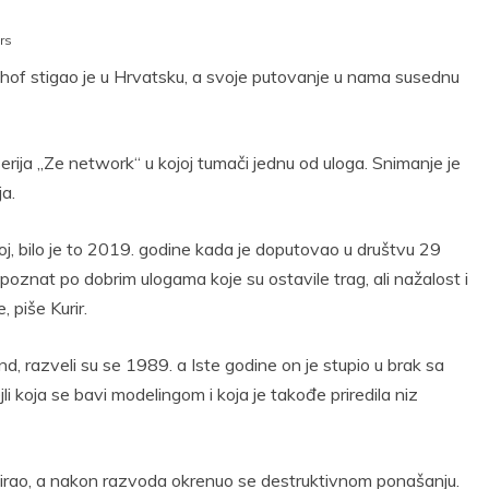
rs
hof stigao je u Hrvatsku, a svoje putovanje u nama susednu
serija „Ze network“ u kojoj tumači jednu od uloga. Snimanje je
ja.
koj, bilo je to 2019. godine kada je doputovao u društvu 29
oznat po dobrim ulogama koje su ostavile trag, ali nažalost i
 piše Kurir.
, razveli su se 1989. a Iste godine on je stupio u brak sa
i koja se bavi modelingom i koja je takođe priredila niz
tirao, a nakon razvoda okrenuo se destruktivnom ponašanju.