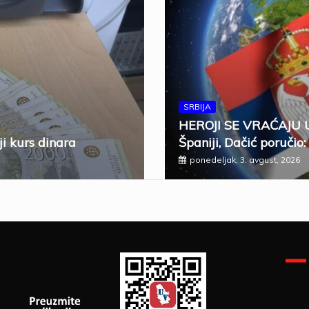
SRBIJA
HEROJI SE VRAĆAJU U 
ji kurs dinara
Španiji, Dačić poručio:
ponedeljak, 3. avgust, 2026