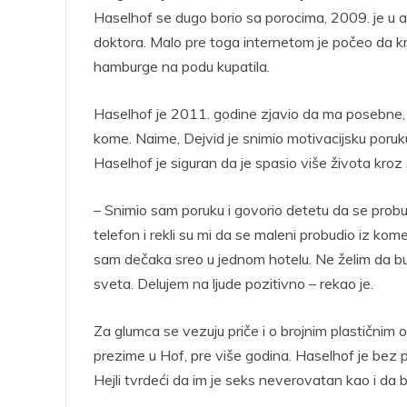
Haselhof se dugo borio sa porocima, 2009. je u a
doktora. Malo pre toga internetom je počeo da kr
hamburge na podu kupatila.
Haselhof je 2011. godine zjavio da ma posebne, i
kome. Naime, Dejvid je snimio motivacijsku poruku
Haselhof je siguran da je spasio više života kroz 
– Snimio sam poruku i govorio detetu da se probu
telefon i rekli su mi da se maleni probudio iz ko
sam dečaka sreo u jednom hotelu. Ne želim da bu
sveta. Delujem na ljude pozitivno – rekao je.
Za glumca se vezuju priče i o brojnim plastičnim 
prezime u Hof, pre više godina. Haselhof je bez
Hejli tvrdeći da im je seks neverovatan kao i da 