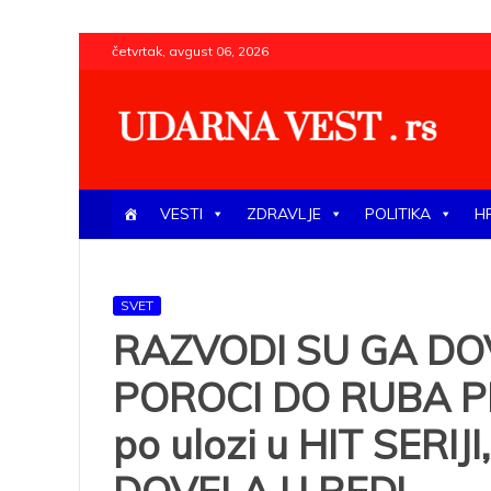
Skip
četvrtak, avgust 06, 2026
to
content
UDARNA VEST . rs
Najnovije udarne vesti iz Srbije, regiona i sveta, poli
VESTI
ZDRAVLJE
POLITIKA
H
SVET
RAZVODI SU GA DO
POROCI DO RUBA PR
po ulozi u HIT SERIJI