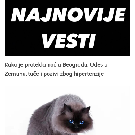
Kako je protekla noć u Beogradu: Udes u
Zemunu, tuče i pozivi zbog hipertenzije