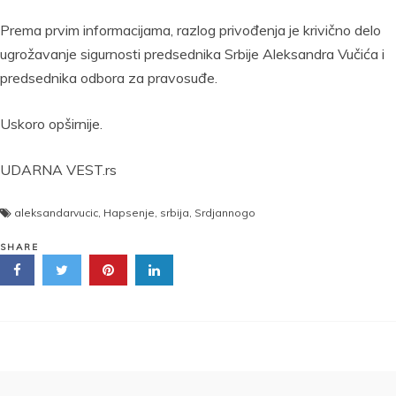
Prema prvim informacijama, razlog privođenja je krivično delo
ugrožavanje sigurnosti predsednika Srbije Aleksandra Vučića i
predsednika odbora za pravosuđe.
Uskoro opširnije.
UDARNA VEST.rs
aleksandarvucic
,
Hapsenje
,
srbija
,
Srdjannogo
SHARE
Kretanje