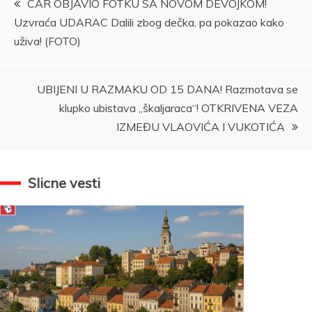
CAR OBJAVIO FOTKU SA NOVOM DEVOJKOM!
Uzvraća UDARAC Dalili zbog dečka, pa pokazao kako
članka
uživa! (FOTO)
UBIJENI U RAZMAKU OD 15 DANA! Razmotava se
klupko ubistava „škaljaraca“! OTKRIVENA VEZA
IZMEĐU VLAOVIĆA I VUKOTIĆA
Slicne vesti