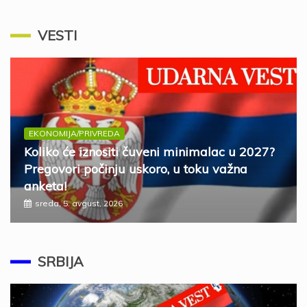
VESTI
EKONOMIJA/PRIVREDA
Koliko će iznositi čuveni minimalac u 2027?
Pregovori počinju uskoro, u toku važna
anketa!
sreda, 5. avgust, 2026
SRBIJA