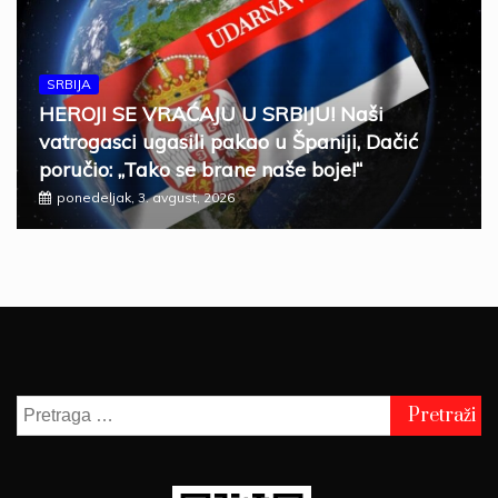
SRBIJA
HEROJI SE VRAĆAJU U SRBIJU! Naši
vatrogasci ugasili pakao u Španiji, Dačić
poručio: „Tako se brane naše boje!“
ponedeljak, 3. avgust, 2026
Pretraga
za: