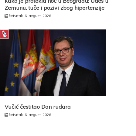
Kako je protekla noć u Beogradu: Udes u
Zemunu, tuče i pozivi zbog hipertenzije
četvrtak, 6. avgust, 2026
Vučić čestitao Dan rudara
četvrtak, 6. avgust, 2026