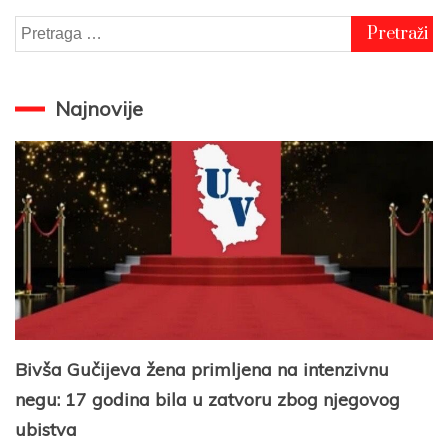
Pretraga
za:
Najnovije
Bivša Gučijeva žena primljena na intenzivnu
negu: 17 godina bila u zatvoru zbog njegovog
ubistva