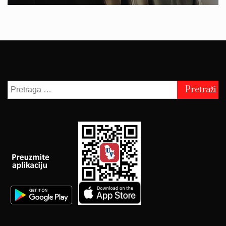
Pretraga
za: