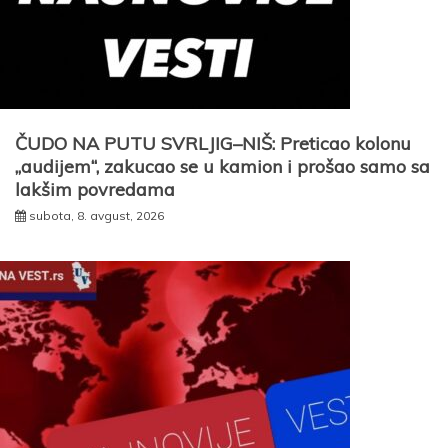
ČUDO NA PUTU SVRLJIG–NIŠ: Preticao kolonu
„audijem“, zakucao se u kamion i prošao samo sa
lakšim povredama
subota, 8. avgust, 2026