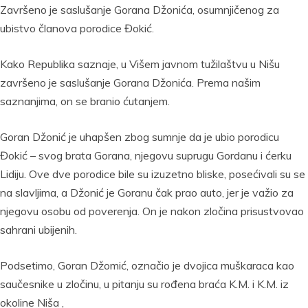
Završeno je saslušanje Gorana Džonića, osumnjičenog za
ubistvo članova porodice Đokić.
Kako Republika saznaje, u Višem javnom tužilaštvu u Nišu
završeno je saslušanje Gorana Džonića. Prema našim
saznanjima, on se branio ćutanjem.
Goran Džonić je uhapšen zbog sumnje da je ubio porodicu
Đokić – svog brata Gorana, njegovu suprugu Gordanu i ćerku
Lidiju. Ove dve porodice bile su izuzetno bliske, posećivali su se
na slavljima, a Džonić je Goranu čak prao auto, jer je važio za
njegovu osobu od poverenja. On je nakon zločina prisustvovao
sahrani ubijenih.
Podsetimo, Goran Džomić, označio je dvojica muškaraca kao
saučesnike u zločinu, u pitanju su rođena braća K.M. i K.M. iz
okoline Niša ,