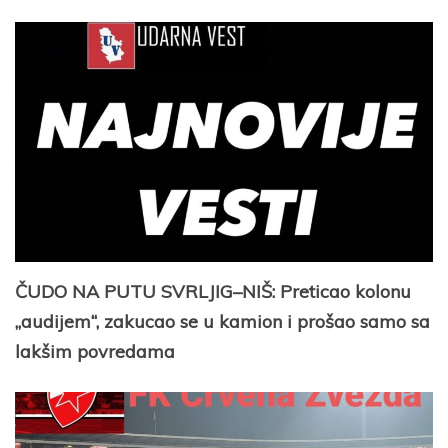
ČUDO NA PUTU SVRLJIG–NIŠ: Preticao kolonu
„audijem“, zakucao se u kamion i prošao samo sa
lakšim povredama