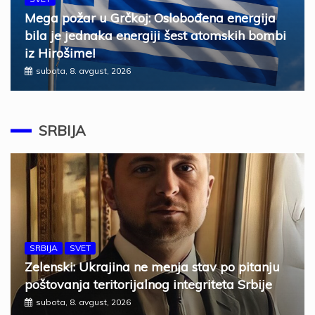
Mega požar u Grčkoj: Oslobođena energija
bila je jednaka energiji šest atomskih bombi
iz Hirošime!
subota, 8. avgust, 2026
SRBIJA
SRBIJA
SVET
Zelenski: Ukrajina ne menja stav po pitanju
poštovanja teritorijalnog integriteta Srbije
subota, 8. avgust, 2026