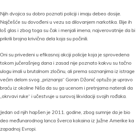
Njih dvojica su dobro poznati policiji i imaju debeo dosije.
Najčešće su dovođeni u vezu sa dilovanjem narkotika. Bije ih
loš glas i zbog toga su čak i menjali imena, najverovatnije da bi
prikrili brojna krivična dela koja su počinili.
Oni su privedeni u efikasnoj akciji policije koja je sprovedena
tokom jučerašnjeg dana i zasad nije poznato kakvu su tačno
ulogu imali u brutalnom zločinu, ali prema saznanjima iz istrage
većim delom svog „priznanja“ Goran Džonić optužo je upravo
braću iz okoline Niša da su ga ucenom i pretnjama naterali da
„okrvavi ruke“ i učestvuje u surovoj likvidaciji svojih rođaka.
Jedan od njih hapšen je 2011. godine, zbog sumnje da je bio
deo međunarodnog lanca šverca kokaina iz Južne Amerike ka
zapadnoj Evropi.