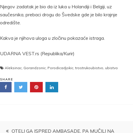
Njegov zadatak je bio da iz luka u Holandiji i Belgiji, uz
saučesnika, prebaci drogu do Švedske gde je bilo krajnje
odredište.
Kakva je njihova uloga u zločinu pokazaće istraga.
UDARNA VEST.rs (Republika/Kurir)
Aleksinac
,
Gorandzonic
,
Porodicadjokic
,
trostrukoubistvo
,
ubistvo
SHARE
Kretanje
OTELI GA ISPRED AMBASADE, PA MUČILI NA