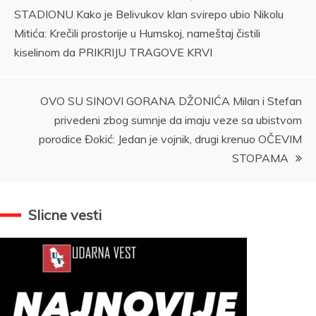
STADIONU Kako je Belivukov klan svirepo ubio Nikolu
članka
Mitića: Krečili prostorije u Humskoj, nameštaj čistili
kiselinom da PRIKRIJU TRAGOVE KRVI
OVO SU SINOVI GORANA DŽONIĆA Milan i Stefan
privedeni zbog sumnje da imaju veze sa ubistvom
porodice Đokić: Jedan je vojnik, drugi krenuo OČEVIM
STOPAMA
Slicne vesti