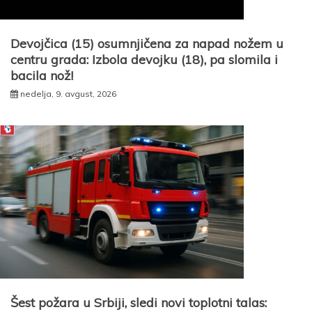
Devojčica (15) osumnjičena za napad nožem u
centru grada: Izbola devojku (18), pa slomila i
bacila nož!
nedelja, 9. avgust, 2026
Šest požara u Srbiji, sledi novi toplotni talas: