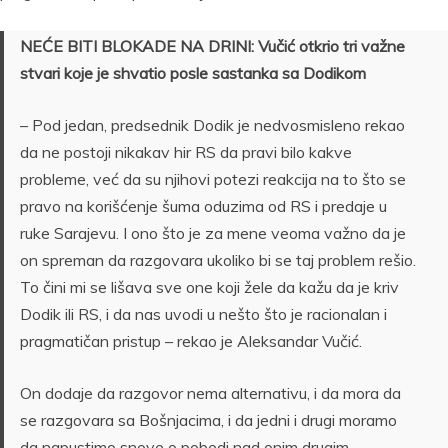
NEĆE BITI BLOKADE NA DRINI: Vučić otkrio tri važne
stvari koje je shvatio posle sastanka sa Dodikom
– Pod jedan, predsednik Dodik je nedvosmisleno rekao
da ne postoji nikakav hir RS da pravi bilo kakve
probleme, već da su njihovi potezi reakcija na to što se
pravo na korišćenje šuma oduzima od RS i predaje u
ruke Sarajevu. I ono što je za mene veoma važno da je
on spreman da razgovara ukoliko bi se taj problem rešio.
To čini mi se lišava sve one koji žele da kažu da je kriv
Dodik ili RS, i da nas uvodi u nešto što je racionalan i
pragmatičan pristup – rekao je Aleksandar Vučić.
On dodaje da razgovor nema alternativu, i da mora da
se razgovara sa Bošnjacima, i da jedni i drugi moramo
da napustimo snove o pobedi nad onim drugim.