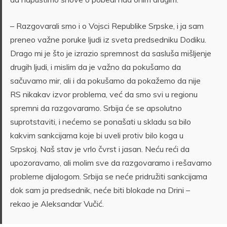
– Razgovarali smo i o Vojsci Republike Srpske, i ja sam
preneo važne poruke ljudi iz sveta predsedniku Dodiku.
Drago mi je što je izrazio spremnost da sasluša mišljenje
drugih ljudi, i mislim da je važno da pokušamo da
sačuvamo mir, ali i da pokušamo da pokažemo da nije
RS nikakav izvor problema, već da smo svi u regionu
spremni da razgovaramo. Srbija će se apsolutno
suprotstaviti, i nećemo se ponašati u skladu sa bilo
kakvim sankcijama koje bi uveli protiv bilo koga u
Srpskoj. Naš stav je vrlo čvrst i jasan. Neću reći da
upozoravamo, ali molim sve da razgovaramo i rešavamo
probleme dijalogom. Srbija se neće pridružiti sankcijama
dok sam ja predsednik, neće biti blokade na Drini –
rekao je Aleksandar Vučić.