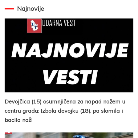
Najnovije
Devojčica (15) osumnjičena za napad nožem u
centru grada: Izbola devojku (18), pa slomila i
bacila nož!