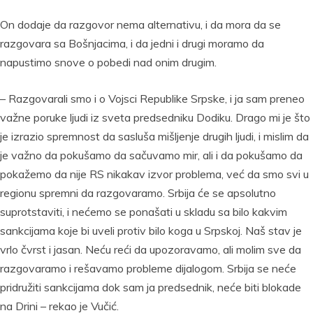
On dodaje da razgovor nema alternativu, i da mora da se
razgovara sa Bošnjacima, i da jedni i drugi moramo da
napustimo snove o pobedi nad onim drugim.
– Razgovarali smo i o Vojsci Republike Srpske, i ja sam preneo
važne poruke ljudi iz sveta predsedniku Dodiku. Drago mi je što
je izrazio spremnost da sasluša mišljenje drugih ljudi, i mislim da
je važno da pokušamo da sačuvamo mir, ali i da pokušamo da
pokažemo da nije RS nikakav izvor problema, već da smo svi u
regionu spremni da razgovaramo. Srbija će se apsolutno
suprotstaviti, i nećemo se ponašati u skladu sa bilo kakvim
sankcijama koje bi uveli protiv bilo koga u Srpskoj. Naš stav je
vrlo čvrst i jasan. Neću reći da upozoravamo, ali molim sve da
razgovaramo i rešavamo probleme dijalogom. Srbija se neće
pridružiti sankcijama dok sam ja predsednik, neće biti blokade
na Drini – rekao je Vučić.