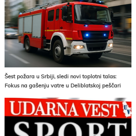
Šest požara u Srbiji, sledi novi toplotni talas:
Fokus na gašenju vatre u Deliblatskoj peščari