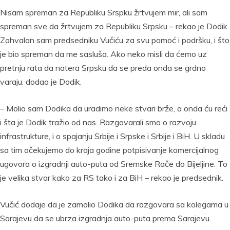
Nisam spreman za Republiku Srspku žrtvujem mir, ali sam
spreman sve da žrtvujem za Republiku Srpsku – rekao je Dodik
Zahvalan sam predsedniku Vučiću za svu pomoć i podršku, i što
je bio spreman da me sasluša. Ako neko misli da ćemo uz
pretnju rata da natera Srpsku da se preda onda se grdno
varaju. dodao je Dodik.
– Molio sam Dodika da uradimo neke stvari brže, a onda ću reći
i šta je Dodik tražio od nas. Razgovarali smo o razvoju
infrastrukture, i o spajanju Srbije i Srpske i Srbije i BiH. U skladu
sa tim očekujemo do kraja godine potpisivanje komercijalnog
ugovora o izgradnji auto-puta od Sremske Rače do Bijeljine. To
je velika stvar kako za RS tako i za BiH – rekao je predsednik.
Vučić dodaje da je zamolio Dodika da razgovara sa kolegama u
Sarajevu da se ubrza izgradnja auto-puta prema Sarajevu.