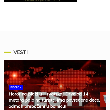
VESTI
REGION
Horor na plaži u Hrvatskoj: Drvo od 14
metara palo na turiste, ima povređene dece,
odmah prebačeni u bolnicu!