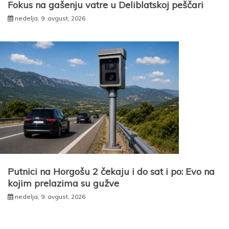
Fokus na gašenju vatre u Deliblatskoj peščari
nedelja, 9. avgust, 2026
Putnici na Horgošu 2 čekaju i do sat i po: Evo na
kojim prelazima su gužve
nedelja, 9. avgust, 2026