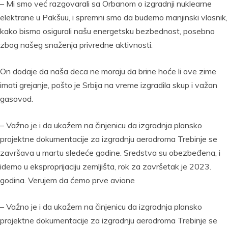
– Mi smo već razgovarali sa Orbanom o izgradnji nuklearne
elektrane u Pakšuu, i spremni smo da budemo manjinski vlasnik,
kako bismo osigurali našu energetsku bezbednost, posebno
zbog našeg snaženja privredne aktivnosti.
On dodaje da naša deca ne moraju da brine hoće li ove zime
imati grejanje, pošto je Srbija na vreme izgradila skup i važan
gasovod.
– Važno je i da ukažem na činjenicu da izgradnja plansko
projektne dokumentacije za izgradnju aerodroma Trebinje se
završava u martu sledeće godine. Sredstva su obezbeđena, i
idemo u eksproprijaciju zemljišta, rok za završetak je 2023.
godina. Verujem da ćemo prve avione
– Važno je i da ukažem na činjenicu da izgradnja plansko
projektne dokumentacije za izgradnju aerodroma Trebinje se