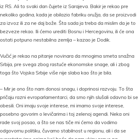
iz RS. Ali to svaki dan čujete iz Sarajeva. Bakir je rekao pre
nekoliko godina, kada je obilazio fabriku oružja, da se proizvodi
za izvoz ili za ne daj bože. Šta sada ja treba da mislim da je to
bezveze rekao. Ili ćemo urediti Bosnu i Hercegovinu, ili će ona
ostati potpuno nestabilna zemlja – kazao je Dodik.
Vučić je rekao na pitanje novinara da mnogima smeta snažna
Srbija, pre svega zbog rastuće ekonomske snage, ali i zbog
toga što Vojska Srbije više nije slaba kao što je bila.
– Mir je ono što nam donosi snagu, i doprinosi razvoju. To šta
pričaju razni evroparlamentarci, da smo njih slušali odavno bi se
obesili. Oni imaju svoje interese, mi imamo svoje interese,
posebno govorim o levičarima i toj zelenoj agendi. Neka oni
rade svoj posao, a što se nas tiče mi ćemo da vodimo
odgovornu politiku, čuvamo stabilnost u regionu, ali i da se