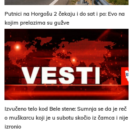
Putnici na Horgošu 2 čekaju i do sat i po: Evo na
kojim prelazima su gužve
Izvučeno telo kod Bele stene: Sumnja se da je reč
o muškarcu koji je u subotu skočio iz čamca i nije
izronio