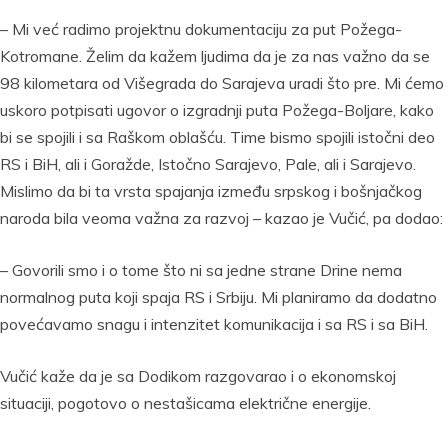
– Mi već radimo projektnu dokumentaciju za put Požega-
Kotromane. Želim da kažem ljudima da je za nas važno da se
98 kilometara od Višegrada do Sarajeva uradi što pre. Mi ćemo
uskoro potpisati ugovor o izgradnji puta Požega-Boljare, kako
bi se spojili i sa Raškom oblašću. Time bismo spojili istočni deo
RS i BiH, ali i Goražde, Istočno Sarajevo, Pale, ali i Sarajevo.
Mislimo da bi ta vrsta spajanja između srpskog i bošnjačkog
naroda bila veoma važna za razvoj – kazao je Vučić, pa dodao:
– Govorili smo i o tome što ni sa jedne strane Drine nema
normalnog puta koji spaja RS i Srbiju. Mi planiramo da dodatno
povećavamo snagu i intenzitet komunikacija i sa RS i sa BiH.
Vučić kaže da je sa Dodikom razgovarao i o ekonomskoj
situaciji, pogotovo o nestašicama električne energije.