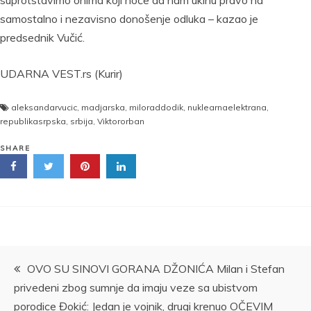
suprotstavimo onima koji hoće da nam ukinu pravo na
samostalno i nezavisno donošenje odluka – kazao je
predsednik Vučić.
UDARNA VEST.rs (Kurir)
aleksandarvucic
,
madjarska
,
miloraddodik
,
nuklearnaelektrana
,
republikasrpska
,
srbija
,
Viktororban
SHARE
Kretanje
OVO SU SINOVI GORANA DŽONIĆA Milan i Stefan
privedeni zbog sumnje da imaju veze sa ubistvom
članka
porodice Đokić: Jedan je vojnik, drugi krenuo OČEVIM