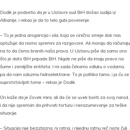
Dodik je podsetio da je u Ustavni sud BiH došao sudija iz
Albanije, i rekao je da to telo gubi poverenje.
– To je jedna arogancija i sila, koja se cinično smeje dok nas
optužuje da nismo spremni za razgovore. Ali moraju da računaju
na to da ćemo braniti naša prava. U Ustavu piše da samo ono
što je dato BiH pripada BiH. Nigde ne piše da imaju pravo na
šume i zemljište entiteta. I mi sada čekamo odluku o vodama,
pa da nam oduzmu hidroelektrane. To je politika tamo, i ja ću se
suprotstavljati tome – rekao je Dodik.
On kaže da je čovek mira, ali da će se uvek boriti za svoj narod,
i da nije spreman da prihvati torturu i nerazumevanje za teške
situacije.
– Situacija nije bezizlazna, ni ratna, i nijednu ratnu reč niste čuli