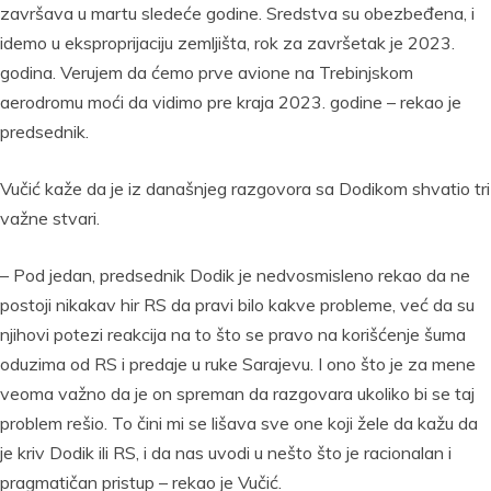
završava u martu sledeće godine. Sredstva su obezbeđena, i
idemo u eksproprijaciju zemljišta, rok za završetak je 2023.
godina. Verujem da ćemo prve avione na Trebinjskom
aerodromu moći da vidimo pre kraja 2023. godine – rekao je
predsednik.
Vučić kaže da je iz današnjeg razgovora sa Dodikom shvatio tri
važne stvari.
– Pod jedan, predsednik Dodik je nedvosmisleno rekao da ne
postoji nikakav hir RS da pravi bilo kakve probleme, već da su
njihovi potezi reakcija na to što se pravo na korišćenje šuma
oduzima od RS i predaje u ruke Sarajevu. I ono što je za mene
veoma važno da je on spreman da razgovara ukoliko bi se taj
problem rešio. To čini mi se lišava sve one koji žele da kažu da
je kriv Dodik ili RS, i da nas uvodi u nešto što je racionalan i
pragmatičan pristup – rekao je Vučić.