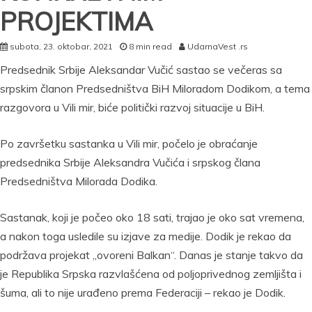
PROJEKTIMA
subota, 23. oktobar, 2021
8 min read
UdarnaVest .rs
Predsednik Srbije Aleksandar Vučić sastao se večeras sa
srpskim članon Predsedništva BiH Miloradom Dodikom, a tema
razgovora u Vili mir, biće politički razvoj situacije u BiH.
Po završetku sastanka u Vili mir, počelo je obraćanje
predsednika Srbije Aleksandra Vučića i srpskog člana
Predsedništva Milorada Dodika.
Sastanak, koji je počeo oko 18 sati, trajao je oko sat vremena,
a nakon toga usledile su izjave za medije. Dodik je rekao da
podržava projekat „ovoreni Balkan“. Danas je stanje takvo da
je Republika Srpska razvlašćena od poljoprivednog zemljišta i
šuma, ali to nije urađeno prema Federaciji – rekao je Dodik.