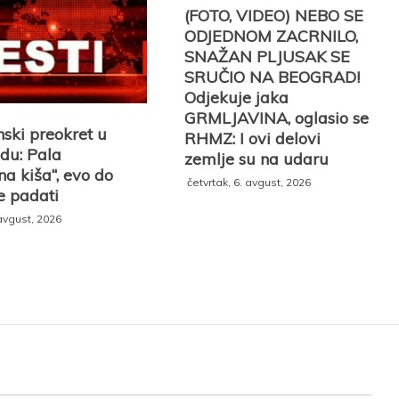
(FOTO, VIDEO) NEBO SE
ODJEDNOM ZACRNILO,
SNAŽAN PLJUSAK SE
SRUČIO NA BEOGRAD!
Odjekuje jaka
GRMLJAVINA, oglasio se
ski preokret u
RHMZ: I ovi delovi
du: Pala
zemlje su na udaru
a kiša“, evo do
četvrtak, 6. avgust, 2026
e padati
avgust, 2026