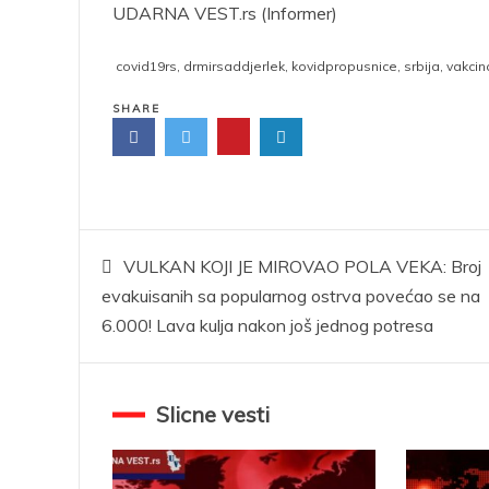
UDARNA VEST.rs (Informer)
covid19rs
,
drmirsaddjerlek
,
kovidpropusnice
,
srbija
,
vakcin
SHARE
Kretanje
VULKAN KOJI JE MIROVAO POLA VEKA: Broj
evakuisanih sa popularnog ostrva povećao se na
članka
6.000! Lava kulja nakon još jednog potresa
Slicne vesti