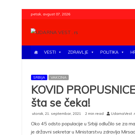
Skip
petak, avgust 07, 2026
to
content
UDARNA VEST . rs
Najnovije udarne vesti iz Srbije, regiona i sveta, poli
VESTI
ZDRAVLJE
POLITIKA
H
SRBIJA
VAKCINA
KOVID PROPUSNICE 
šta se čeka!
utorak, 21. septembar, 2021
2 min read
UdarnaVest .
Oko 45 odsto populacije u Srbiji odlučilo se za ma
je državni sekretar u Ministarstvu zdravlja Mirsa