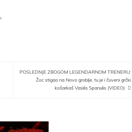
a
POSLEDNJE ZBOGOM LEGENDARNOM TRENERU:
Žoc stigao na Novo groblje, tu je i čuveni grčki
košarkaš Vasilis Spanulis (VIDEO)