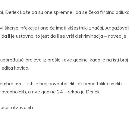
bi, Ðerlek kaže da su one spremne i da se čeka finalna odluka.
 širenje infekcije i one će imati višestruki značaj. Angažovali
da li je ustavno, to jest da li se vrši diskriminacija – naveo je
oređujući brojeve iz prošle i ove godine, kada je na isti broj
ledica kovida.
ar ove – isti je broj novoobolelih, ali nema toliko umrlih.
 novoobolelih, a ove godine 24 – rekao je Ðerlek.
ospitalizovanih.