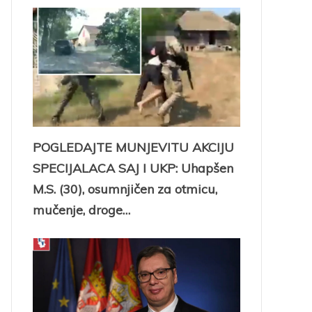
POGLEDAJTE MUNJEVITU AKCIJU
SPECIJALACA SAJ I UKP: Uhapšen
M.S. (30), osumnjičen za otmicu,
mučenje, droge…