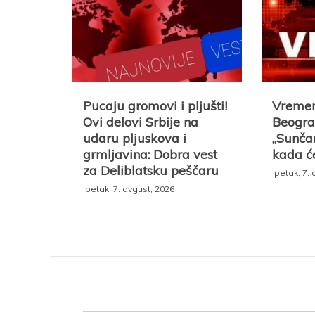
Pucaju gromovi i pljušti!
Vremen
Ovi delovi Srbije na
Beogra
udaru pljuskova i
„Sunčan
grmljavina: Dobra vest
kada ć
za Deliblatsku peščaru
petak, 7. 
petak, 7. avgust, 2026