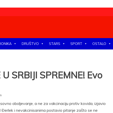
tike, ekonomije, društva, zabave, sporta, kulture, zdravlja.
RONIKA
DRUŠTVO
STARS
SPORT
OSTALO
U SRBIJI SPREMNE! Evo
rs
sovno oboljevanje, a ne za vakcinaciju protiv kovida, izjavio
d Ðerlek i nevakcinisanima postavio pitanje zašto se ne