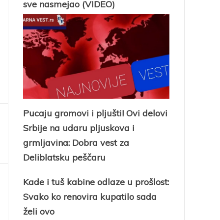
sve nasmejao (VIDEO)
Pucaju gromovi i pljušti! Ovi delovi
Srbije na udaru pljuskova i
grmljavina: Dobra vest za
Deliblatsku peščaru
Kade i tuš kabine odlaze u prošlost:
Svako ko renovira kupatilo sada
želi ovo