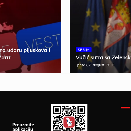
 na udaru pljuskova i
SRBIJA
čaru
Vučić sutra sa Zelensk
petak, 7. avgust, 2026