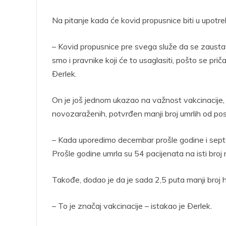
Na pitanje kada će kovid propusnice biti u upotre
– Kovid propusnice pre svega služe da se zaustavi
smo i pravnike koji će to usaglasiti, pošto se priča 
Ðerlek.
On je još jednom ukazao na važnost vakcinacije, up
novozaraženih, potvrđen manji broj umrlih od pos
– Kada uporedimo decembar prošle godine i septemb
Prošle godine umrla su 54 pacijenata na isti broj
Takođe, dodao je da je sada 2,5 puta manji broj h
– To je značaj vakcinacije – istakao je Ðerlek.