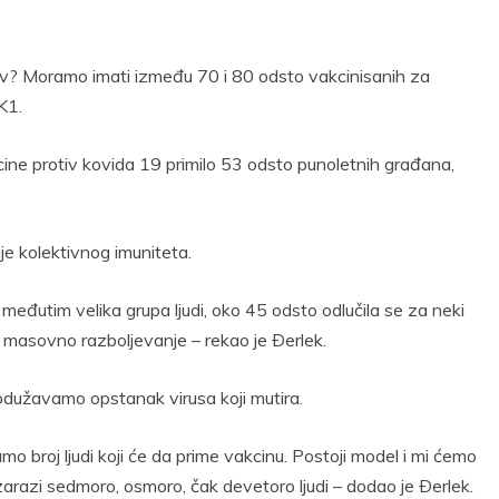
av? Moramo imati između 70 i 80 odsto vakcinisanih za
 K1.
ine protiv kovida 19 primilo 53 odsto punoletnih građana,
je kolektivnog imuniteta.
, međutim velika grupa ljudi, oko 45 odsto odlučila se za neki
je masovno razboljevanje – rekao je Ðerlek.
rodužavamo opstanak virusa koji mutira.
broj ljudi koji će da prime vakcinu. Postoji model i mi ćemo
razi sedmoro, osmoro, čak devetoro ljudi – dodao je Ðerlek.