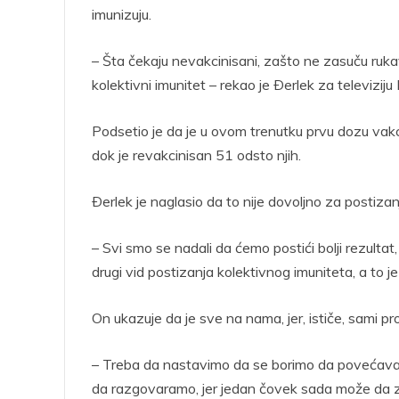
imunizuju.
– Šta čekaju nevakcinisani, zašto ne zasuču ruk
kolektivni imunitet – rekao je Ðerlek za televiziju
Podsetio je da je u ovom trenutku prvu dozu vakc
dok je revakcinisan 51 odsto njih.
Ðerlek je naglasio da to nije dovoljno za postizan
– Svi smo se nadali da ćemo postići bolji rezultat
drugi vid postizanja kolektivnog imuniteta, a to 
On ukazuje da je sve na nama, jer, ističe, sami p
– Treba da nastavimo da se borimo da povećavamo 
da razgovaramo, jer jedan čovek sada može da za