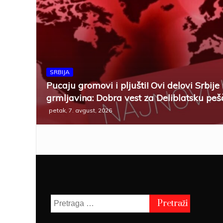
SRBIJA
Pucaju gromovi i pljušti! Ovi delovi Srbije
grmljavina: Dobra vest za Deliblatsku peš
petak, 7. avgust, 2026
Pretraga
za: