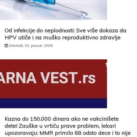
Od infekcije do neplodnosti: Sve više dokaza da
HPV utiče i na muško reproduktivno zdravlje
četvrtak, 22. januar, 2026
Kazna do 150.000 dinara ako ne vakcinišete
dete! Zauške u vrtiću prave problem, lekari
upozoravaju: MMR primilo 88 odsto dece i to nije