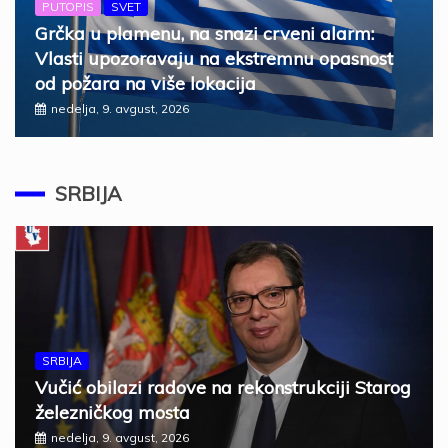
PUTOPIS
SVET
Grčka u plamenu, na snazi crveni alarm:
Vlasti upozoravaju na ekstremnu opasnost
od požara na više lokacija
nedelja, 9. avgust, 2026
SRBIJA
SRBIJA
Vučić obilazi radove na rekonstrukciji Starog
železničkog mosta
nedelja, 9. avgust, 2026