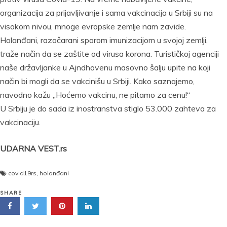
organizacija za prijavljivanje i sama vakcinacija u Srbiji su na
visokom nivou, mnoge evropske zemlje nam zavide.
Holanđani, razočarani sporom imunizacijom u svojoj zemlji,
traže način da se zaštite od virusa korona. Turističkoj agenciji
naše državljanke u Ajndhovenu masovno šalju upite na koji
način bi mogli da se vakcinišu u Srbiji. Kako saznajemo,
navodno kažu „Hoćemo vakcinu, ne pitamo za cenu!“
U Srbiju je do sada iz inostranstva stiglo 53.000 zahteva za
vakcinaciju.
UDARNA VEST.rs
covid19rs
,
holanđani
SHARE