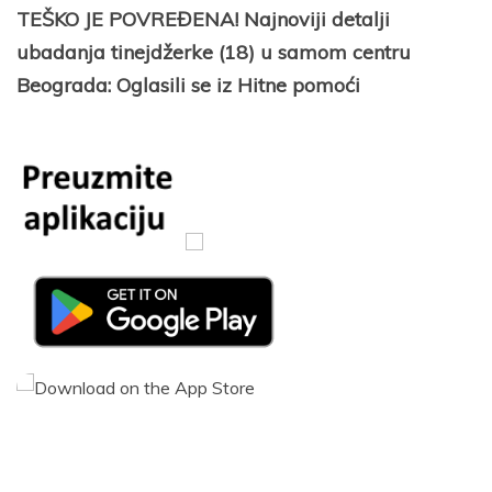
TEŠKO JE POVREĐENA! Najnoviji detalji
ubadanja tinejdžerke (18) u samom centru
Beograda: Oglasili se iz Hitne pomoći