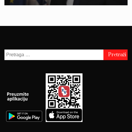
Pretraga
za: