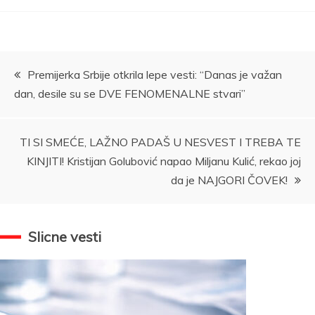
Kretanje
Premijerka Srbije otkrila lepe vesti: “Danas je važan
dan, desile su se DVE FENOMENALNE stvari”
članka
TI SI SMEĆE, LAŽNO PADAŠ U NESVEST I TREBA TE
KINJITI! Kristijan Golubović napao Miljanu Kulić, rekao joj
da je NAJGORI ČOVEK!
Slicne vesti