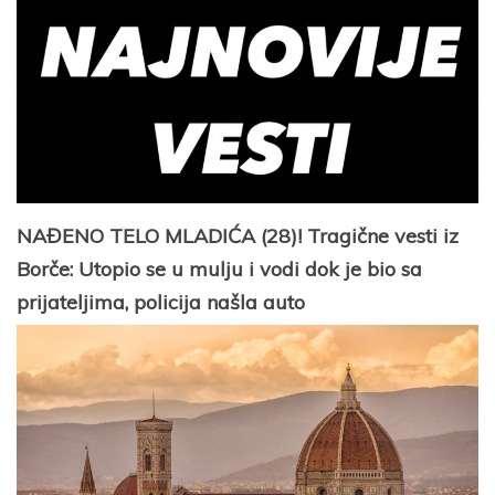
NAĐENO TELO MLADIĆA (28)! Tragične vesti iz
Borče: Utopio se u mulju i vodi dok je bio sa
prijateljima, policija našla auto