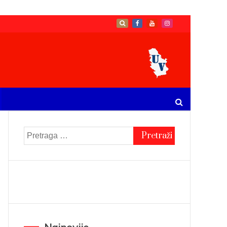
Pretraga
za: