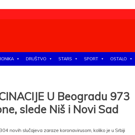
tike, ekonomije, društva, zabave, sporta, kulture, zdravlja.
RONIKA
DRUŠTVO
STARS
SPORT
OSTALO
CINACIJE U Beogradu 973
ne, slede Niš i Novi Sad
3.304 novih slučajeva zaraze koronavirusom, koliko je u Srbiji