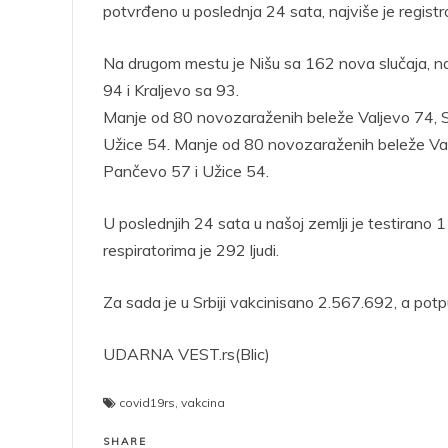
potvrđeno u poslednja 24 sata, najviše je regis
Na drugom mestu je Nišu sa 162 nova slučaja, na
94 i Kraljevo sa 93.
Manje od 80 novozaraženih beleže Valjevo 74, 
Užice 54. Manje od 80 novozaraženih beleže Va
Pančevo 57 i Užice 54.
U poslednjih 24 sata u našoj zemlji je testirano 
respiratorima je 292 ljudi.
Za sada je u Srbiji vakcinisano 2.567.692, a po
UDARNA VEST.rs(Blic)
covid19rs
,
vakcina
SHARE