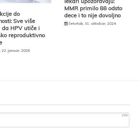
lekari upozoravaju:
MMR primilo 88 odsto
kcije do
dece i to nije dovoljno
osti: Sve više
četvrtak, 31. oktobar, 2024
 da HPV utiče i
ko reproduktivno
e
, 22. januar, 2026
1000