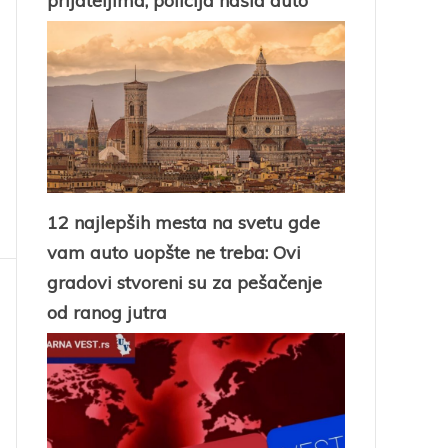
prijateljima, policija našla auto
12 najlepših mesta na svetu gde
vam auto uopšte ne treba: Ovi
gradovi stvoreni su za pešačenje
od ranog jutra