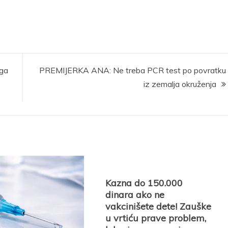
ga
PREMIJERKA ANA: Ne treba PCR test po povratku
iz zemalja okruženja
Kazna do 150.000
dinara ako ne
vakcinišete dete! Zauške
u vrtiću prave problem,