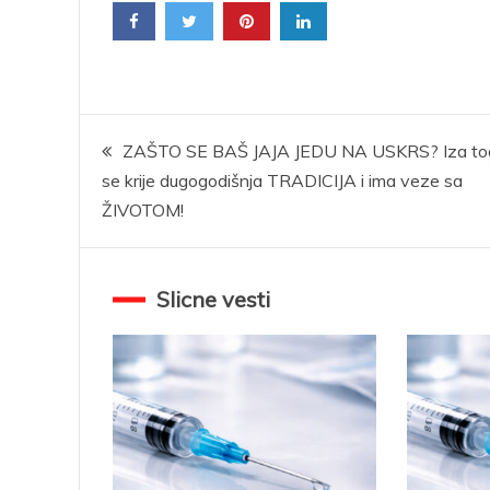
Kretanje
ZAŠTO SE BAŠ JAJA JEDU NA USKRS? Iza to
se krije dugogodišnja TRADICIJA i ima veze sa
članka
ŽIVOTOM!
Slicne vesti