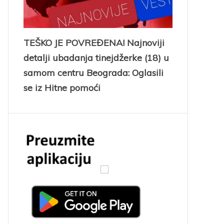
TEŠKO JE POVREĐENA! Najnoviji
detalji ubadanja tinejdžerke (18) u
samom centru Beograda: Oglasili
se iz Hitne pomoći