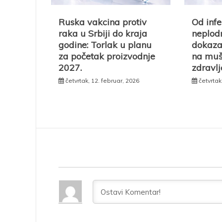
Ruska vakcina protiv
Od infe
raka u Srbiji do kraja
neplodn
godine: Torlak u planu
dokaza
za početak proizvodnje
na muš
2027.
zdravlj
četvrtak, 12. februar, 2026
četvrtak