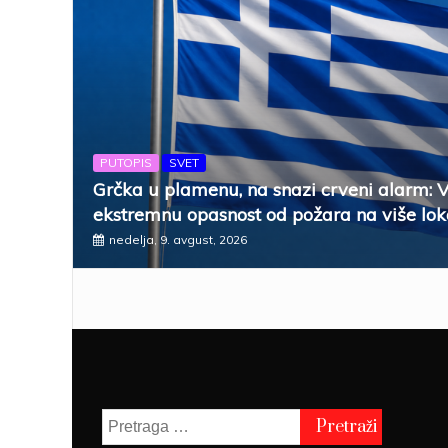
PUTOPIS
SVET
Grčka u plamenu, na snazi crveni alarm: 
ekstremnu opasnost od požara na više lok
nedelja, 9. avgust, 2026
Pretraga