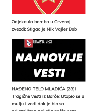
Odjeknula bomba u Crvenoj
zvezdi: Stigao je Nik Vajler Beb
NAĐENO TELO MLADIĆA (28)!
Tragične vesti iz Borče: Utopio se u
mulju i vodi dok je bio sa