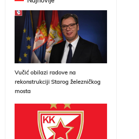
Najnovije
Vučić obilazi radove na
rekonstrukciji Starog železničkog
mosta