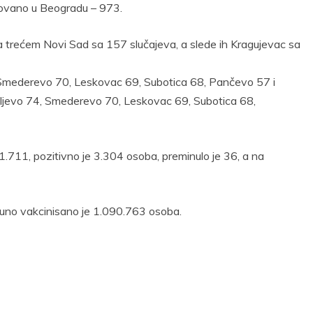
trovano u Beogradu – 973.
 trećem Novi Sad sa 157 slučajeva, a slede ih Kragujevac sa
Smederevo 70, Leskovac 69, Subotica 68, Pančevo 57 i
ljevo 74, Smederevo 70, Leskovac 69, Subotica 68,
11.711, pozitivno je 3.304 osoba, preminulo je 36, a na
tpuno vakcinisano je 1.090.763 osoba.