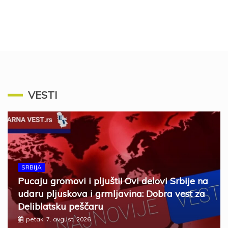
VESTI
SRBIJA
Pucaju gromovi i pljušti! Ovi delovi Srbije na
udaru pljuskova i grmljavina: Dobra vest za
Deliblatsku peščaru
petak, 7. avgust, 2026