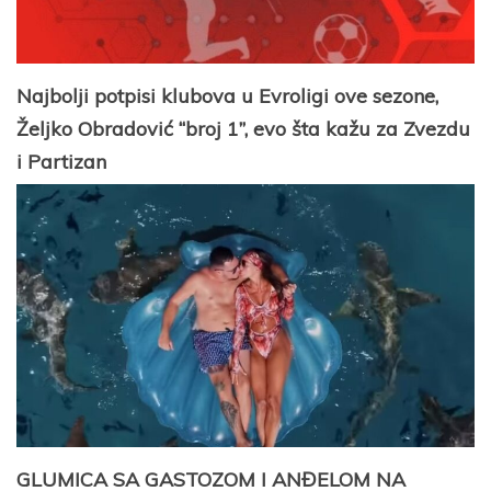
Najbolji potpisi klubova u Evroligi ove sezone,
Željko Obradović “broj 1”, evo šta kažu za Zvezdu
i Partizan
GLUMICA SA GASTOZOM I ANĐELOM NA