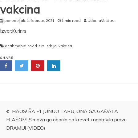
vakcina
ponedeljak, 1. februar, 2021
1 min read
UdarnaVest .rs
Izvor:Kurir.rs
anabrnabic
,
covid19rs
,
srbija
,
vakcina
SHARE
Kretanje
HAOS! ŠA PLJUNUO TARU, ONA GA GAĐALA
FLAŠOM! Simova ga oborila na krevet i napravila pravu
članka
DRAMU! (VIDEO)