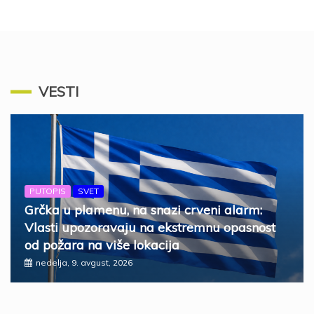
VESTI
PUTOPIS
SVET
Grčka u plamenu, na snazi crveni alarm:
Vlasti upozoravaju na ekstremnu opasnost
od požara na više lokacija
nedelja, 9. avgust, 2026