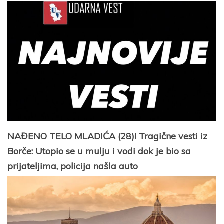
NAĐENO TELO MLADIĆA (28)! Tragične vesti iz
Borče: Utopio se u mulju i vodi dok je bio sa
prijateljima, policija našla auto