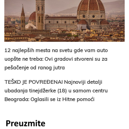
12 najlepših mesta na svetu gde vam auto
uopšte ne treba: Ovi gradovi stvoreni su za
pešačenje od ranog jutra
TEŠKO JE POVREĐENA! Najnoviji detalji
ubadanja tinejdžerke (18) u samom centru
Beograda: Oglasili se iz Hitne pomoći