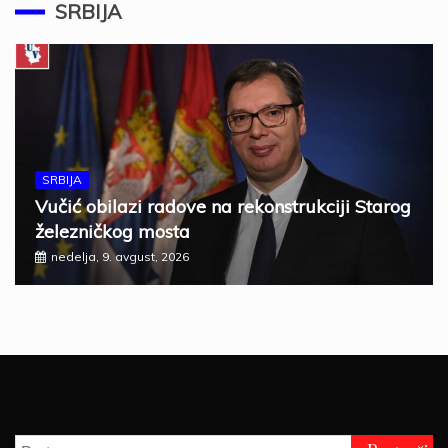
SRBIJA
SRBIJA
Vučić obilazi radove na rekonstrukciji Starog
železničkog mosta
nedelja, 9. avgust, 2026
Pretraga