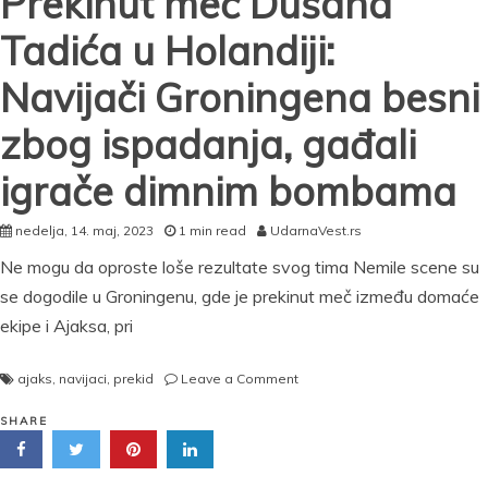
Prekinut meč Dušana
Tadića u Holandiji:
Navijači Groningena besni
zbog ispadanja, gađali
igrače dimnim bombama
nedelja, 14. maj, 2023
1 min read
UdarnaVest.rs
Ne mogu da oproste loše rezultate svog tima Nemile scene su
se dogodile u Groningenu, gde je prekinut meč između domaće
ekipe i Ajaksa, pri
on
ajaks
,
navijaci
,
prekid
Leave a Comment
Prekinut
meč
SHARE
Dušana
Tadića
u