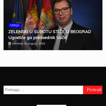
SRBIJA
ZELENSKI U SUBOTU STIŽE U BEOGRAD
Ugostiće ga predsednik Vučić
četvrtak, 6. avgust, 2026
Pretraga
za: