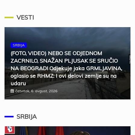
VESTI
SRBIJA
(FOTO, VIDEO) NEBO SE ODJEDNOM
ZACRNILO, SNAŽAN PLJUSAK SE SRUČIO
NA BEOGRAD! Odjekuje jaka GRMLJAVINA,
oglasio se RHMZ: I ovi delovi zemlje su na
udaru
četvrtak, 6. avgust, 2026
SRBIJA