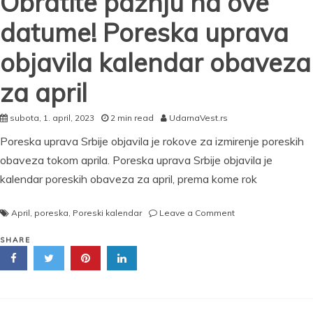
Obratite pažnju na ove
datume! Poreska uprava
objavila kalendar obaveza
za april
subota, 1. april, 2023
2 min read
UdarnaVest.rs
Poreska uprava Srbije objavila je rokove za izmirenje poreskih
obaveza tokom aprila. Poreska uprava Srbije objavila je
kalendar poreskih obaveza za april, prema kome rok
on
April
,
poreska
,
Poreski kalendar
Leave a Comment
Obratite
pažnju
SHARE
na
ove
datume!
Poreska
uprava