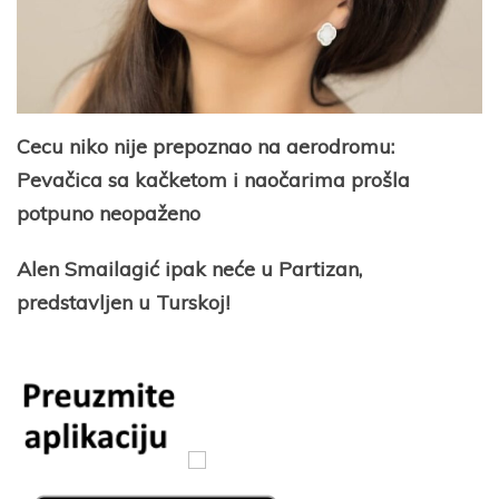
Cecu niko nije prepoznao na aerodromu:
Pevačica sa kačketom i naočarima prošla
potpuno neopaženo
Alen Smailagić ipak neće u Partizan,
predstavljen u Turskoj!