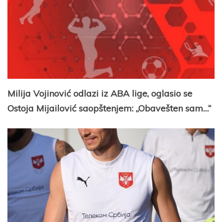
Milija Vojinović odlazi iz ABA lige, oglasio se
Ostoja Mijailović saopštenjem: „Obavešten sam…“