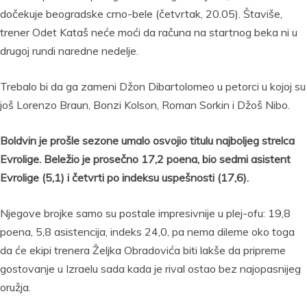
dočekuje beogradske crno-bele (četvrtak, 20.05). Štaviše,
trener Odet Kataš neće moći da računa na startnog beka ni u
drugoj rundi naredne nedelje.
Trebalo bi da ga zameni Džon Dibartolomeo u petorci u kojoj su
još Lorenzo Braun, Bonzi Kolson, Roman Sorkin i Džoš Nibo.
Boldvin je prošle sezone umalo osvojio titulu najboljeg strelca
Evrolige. Beležio je prosečno 17,2 poena, bio sedmi asistent
Evrolige (5,1) i četvrti po indeksu uspešnosti (17,6).
Njegove brojke samo su postale impresivnije u plej-ofu: 19,8
poena, 5,8 asistencija, indeks 24,0, pa nema dileme oko toga
da će ekipi trenera Željka Obradovića biti lakše da pripreme
gostovanje u Izraelu sada kada je rival ostao bez najopasnijeg
oružja.