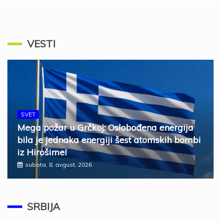
VESTI
SVET
Mega požar u Grčkoj: Oslobođena energija
bila je jednaka energiji šest atomskih bombi
iz Hirošime!
subota, 8. avgust, 2026
SRBIJA