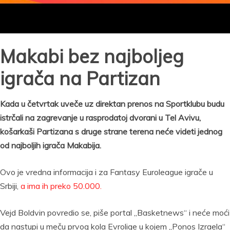
Makabi bez najboljeg
igrača na Partizan
Kada u četvrtak uveče uz direktan prenos na Sportklubu budu
istrčali na zagrevanje u rasprodatoj dvorani u Tel Avivu,
košarkaši Partizana s druge strane terena neće videti jednog
od najboljih igrača Makabija.
Ovo je vredna informacija i za Fantasy Euroleague igrače u
Srbiji,
a ima ih preko 50.000.
Vejd Boldvin povredio se, piše portal „Basketnews“ i neće moći
da nastupi u meču prvog kola Evrolige u kojem „Ponos Izraela“