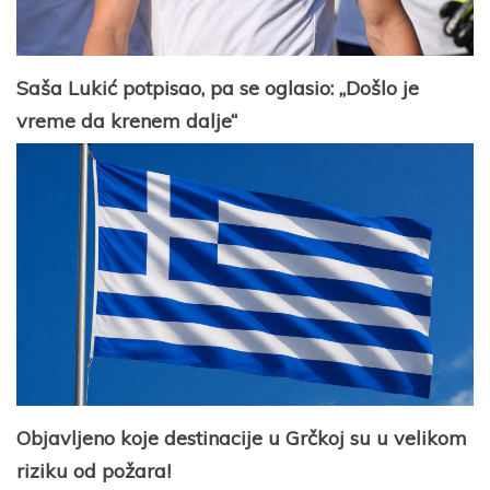
Saša Lukić potpisao, pa se oglasio: „Došlo je
vreme da krenem dalje“
Objavljeno koje destinacije u Grčkoj su u velikom
riziku od požara!