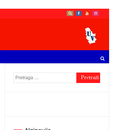
Pretraga
za: