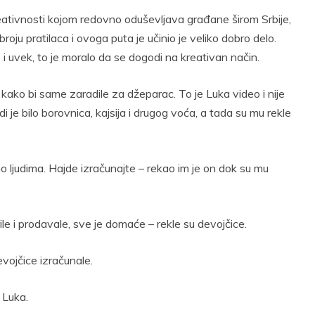
reativnosti kojom redovno oduševljava građane širom Srbije,
oju pratilaca i ovoga puta je učinio je veliko dobro delo.
 i uvek, to je moralo da se dogodi na kreativan način.
kako bi same zaradile za džeparac. To je Luka video i nije
di je bilo borovnica, kajsija i drugog voća, a tada su mu rekle
o ljudima. Hajde izračunajte – rekao im je on dok su mu
le i prodavale, sve je domaće – rekle su devojčice.
vojčice izračunale.
 Luka.