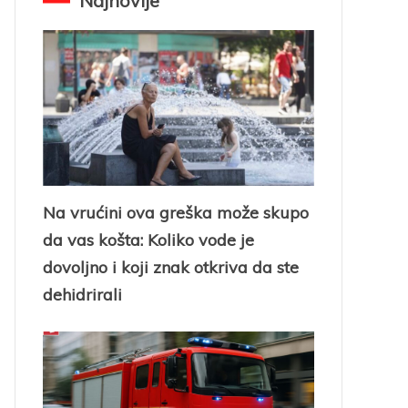
Najnovije
Na vrućini ova greška može skupo
da vas košta: Koliko vode je
dovoljno i koji znak otkriva da ste
dehidrirali