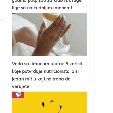
godina potpisao za klub iz druge
lige sa najčudnijim imenom!
Voda sa limunom ujutru: 5 koristi
koje potvrđuje nutricionista, ali i
jedan mit u koji ne treba da
verujete