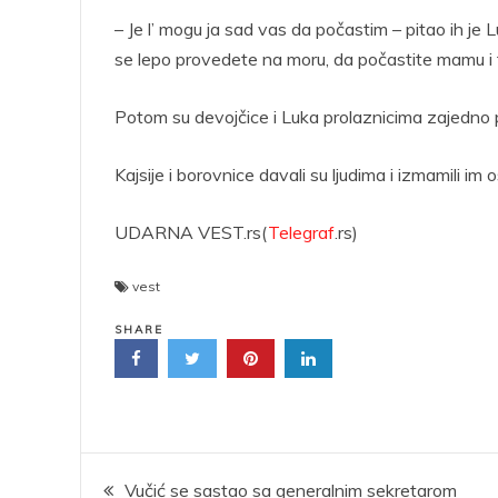
– Je l’ mogu ja sad vas da počastim – pitao ih je
se lepo provedete na moru, da počastite mamu i tat
Potom su devojčice i Luka prolaznicima zajedno po
Kajsije i borovnice davali su ljudima i izmamili im 
UDARNA VEST.rs(
Telegraf
.rs)
vest
SHARE
Kretanje
Vučić se sastao sa generalnim sekretarom