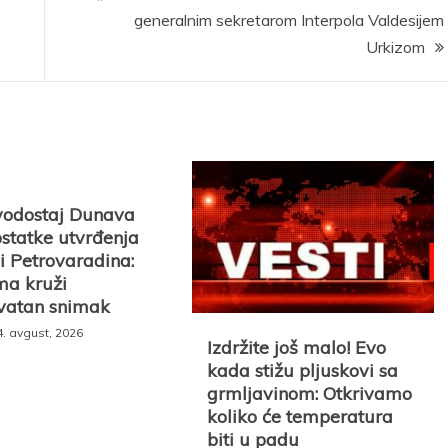
generalnim sekretarom Interpola Valdesijem
Urkizom
vodostaj Dunava
ostatke utvrđenja
ni Petrovaradina:
a kruži
vatan snimak
4. avgust, 2026
Izdržite još malo! Evo
kada stižu pljuskovi sa
grmljavinom: Otkrivamo
koliko će temperatura
biti u padu