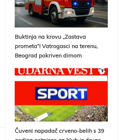
Buktinja na krovu „Zastava
prometa“! Vatrogasci na terenu,
Beograd pokriven dimom
Čuveni napadač crveno-belih s 39