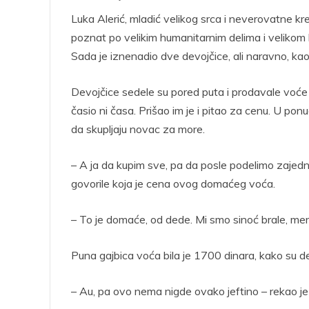
Luka Alerić, mladić velikog srca i neverovatne k
poznat po velikim humanitarnim delima i velikom br
Sada je iznenadio dve devojčice, ali naravno, kao
Devojčice sedele su pored puta i prodavale voće 
časio ni časa. Prišao im je i pitao za cenu. U ponu
da skupljaju novac za more.
– A ja da kupim sve, pa da posle podelimo zajedn
govorile koja je cena ovog domaćeg voća.
– To je domaće, od dede. Mi smo sinoć brale, meri
Puna gajbica voća bila je 1700 dinara, kako su de
– Au, pa ovo nema nigde ovako jeftino – rekao je