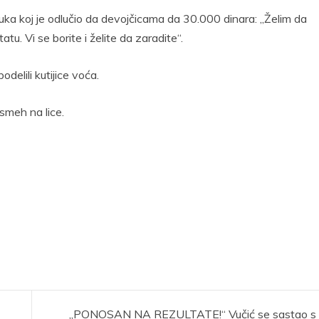
 Luka koj je odlučio da devojčicama da 30.000 dinara: „Želim da
u. Vi se borite i želite da zaradite“.
delili kutijice voća.
osmeh na lice.
„PONOSAN NA REZULTATE!“ Vučić se sastao s