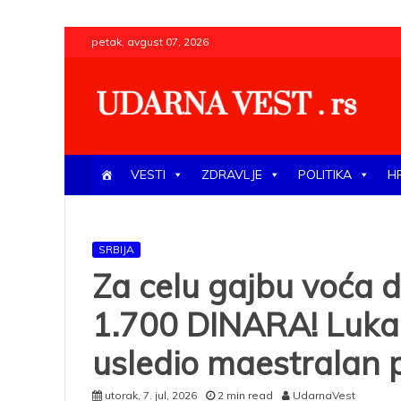
Skip
petak, avgust 07, 2026
to
content
UDARNA VEST . rs
Najnovije udarne vesti iz Srbije, regiona i sveta, poli
VESTI
ZDRAVLJE
POLITIKA
H
SRBIJA
Za celu gajbu voća d
1.700 DINARA! Luka 
usledio maestralan 
utorak, 7. jul, 2026
2 min read
UdarnaVest