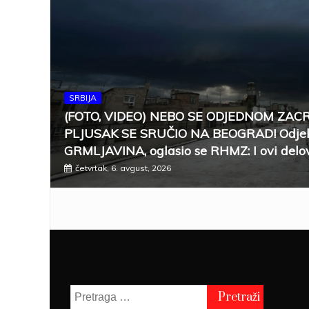
SRBIJA
(FOTO, VIDEO) NEBO SE ODJEDNOM ZAC
PLJUSAK SE SRUČIO NA BEOGRAD! Odjek
GRMLJAVINA, oglasio se RHMZ: I ovi delov
četvrtak, 6. avgust, 2026
Pretraga