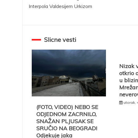
Interpola Valdesijem Urkizom
članka
Slicne vesti
Nizak 
otkrio 
u blizi
Mrežam
nevero
utorak, 
(FOTO, VIDEO) NEBO SE
ODJEDNOM ZACRNILO,
SNAŽAN PLJUSAK SE
SRUČIO NA BEOGRAD!
Odjekuje jaka