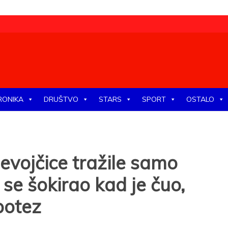
tike, ekonomije, društva, zabave, sporta, kulture, zdravlja.
RONIKA
DRUŠTVO
STARS
SPORT
OSTALO
evojčice tražile samo
se šokirao kad je čuo,
potez