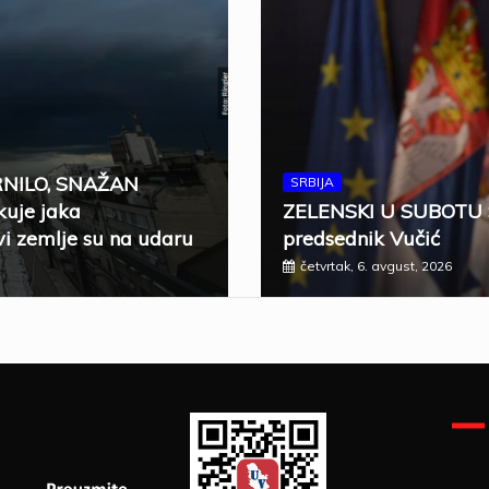
RNILO, SNAŽAN
SRBIJA
uje jaka
ZELENSKI U SUBOTU 
i zemlje su na udaru
predsednik Vučić
četvrtak, 6. avgust, 2026