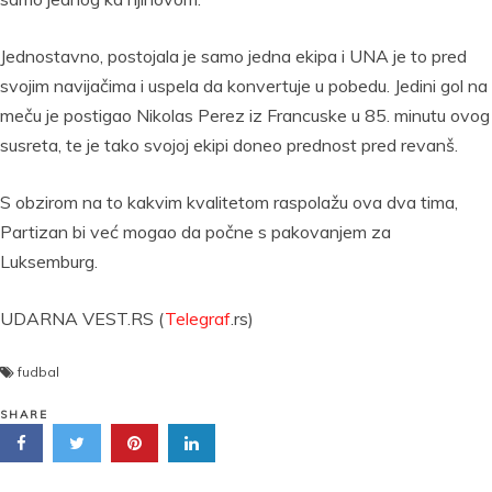
Jednostavno, postojala je samo jedna ekipa i UNA je to pred
svojim navijačima i uspela da konvertuje u pobedu. Jedini gol na
meču je postigao Nikolas Perez iz Francuske u 85. minutu ovog
susreta, te je tako svojoj ekipi doneo prednost pred revanš.
S obzirom na to kakvim kvalitetom raspolažu ova dva tima,
Partizan bi već mogao da počne s pakovanjem za
Luksemburg.
UDARNA VEST.RS (
Telegraf
.rs)
fudbal
SHARE