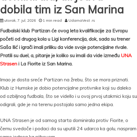
dobila tim iz San Marina
utorak, 7. jul, 2026
1 min read
UdarnaVest .rs
Fudbalski klub Partizan će ovog leta kvalifikacije za Evropu
početi od drugog kola u Ligi konferencija, dok, sada su trener
Saša Ilić i igrači imali priliku da vide svoje potencijalne rivale.
Pratili su duel, a, pitanje je koliko su imali da vide između
UNA
Strasen
i La Fiorite iz San Marina.
Imao je dosta sreće Partizan na žrebu, što se mora priznati.
Klub iz Humske je dobio potencijalne protivnike koji su daleko
od ozbiljnog fudbala, što se vidello i u ovoj prvoj utakmici koju su
odigrali, gde je na terenu postojala samo jedna ekipa.
UNA Strasen je od samog starta dominirala protiv Fiorite, o
čemu svedoče i podaci da su uputili 24 udarca ka golu, naspram
samo jednog ka njihovom.