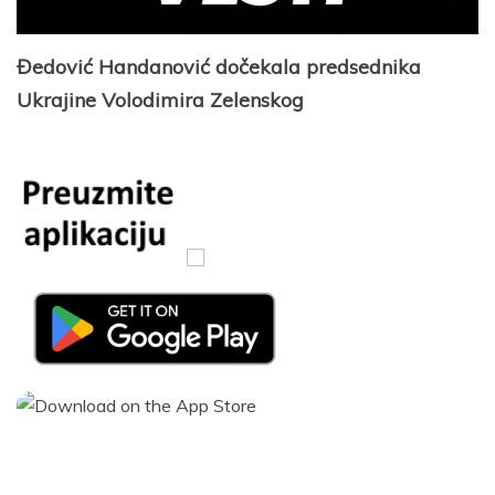
Đedović Handanović dočekala predsednika
Ukrajine Volodimira Zelenskog