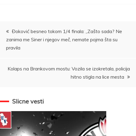
Kretanje
Đoković besneo tokom 1/4 finala: „Zašto sada? Ne
zanima me Siner i njegov meč, nemate pojma šta su
članka
pravila
Kolaps na Brankovom mostu: Vozila se izokretala, policija
hitno stigla na lice mesta
Slicne vesti