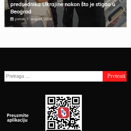
predsednika Ukrajine nakon što je stigao u
Beograd
petak, 7. avgust, 2026
Pretraga
za: