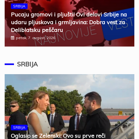
SRBIJA
Pucaju gromovi i pljušti! Ovi delovi Srbije na
udaru pljuskova i grmljavina: Dobra vest za
Deliblatsku peščaru
petak, 7. avgust, 2026
SRBIJA
SRBIJA
Oglasio se Zelenski: Ovo su prve reči