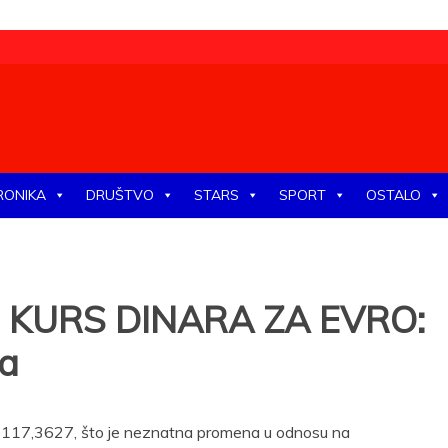
tike, ekonomije, društva, zabave, sporta, kulture, zdravlja.
RONIKA
DRUŠTVO
STARS
SPORT
OSTALO
 KURS DINARA ZA EVRO:
a
si 117,3627, što je neznatna promena u odnosu na