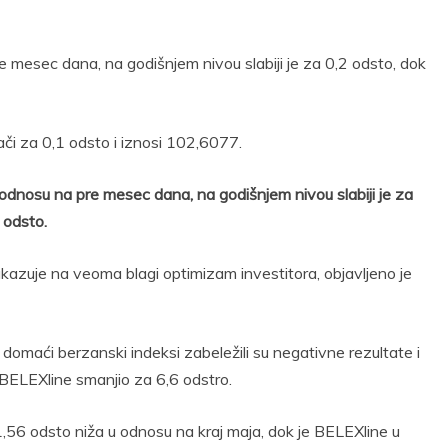
 mesec dana, na godišnjem nivou slabiji je za 0,2 odsto, dok
ači za 0,1 odsto i iznosi 102,6077.
u odnosu na pre mesec dana, na godišnjem nivou slabiji je za
 odsto.
kazuje na veoma blagi optimizam investitora, objavljeno je
domaći berzanski indeksi zabeležili su negativne rezultate i
BELEXline smanjio za 6,6 odstro.
,56 odsto niža u odnosu na kraj maja, dok je BELEXline u