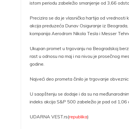
istom periodu zabeležio smanjenje od 3,66 odsto
Precizira se da je vlasnička hartija od vrednosti
akcija preduzeća Dunav Osiguranje iz Beograda, 
kompanija Aerodrom Nikola Tesla i Messer Tehn
Ukupan promet u trgovanju na Beogradskoj berzi iz
rast u odnosu na maj i na nivou je prosečnog m
godine.
Najveći deo prometa činilo je trgovanje obveznic
U saopštenju se dodaje i da su na međunarodnim 
indeks akcija S&P 500 zabeležio je pad od 1,06 
UDARNA VEST.rs(
republika
)