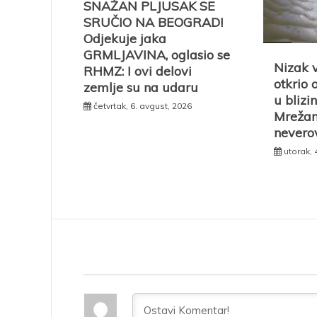
SNAŽAN PLJUSAK SE
SRUČIO NA BEOGRAD!
Odjekuje jaka
GRMLJAVINA, oglasio se
Nizak 
RHMZ: I ovi delovi
otkrio 
zemlje su na udaru
u blizi
četvrtak, 6. avgust, 2026
Mrežam
nevero
utorak, 