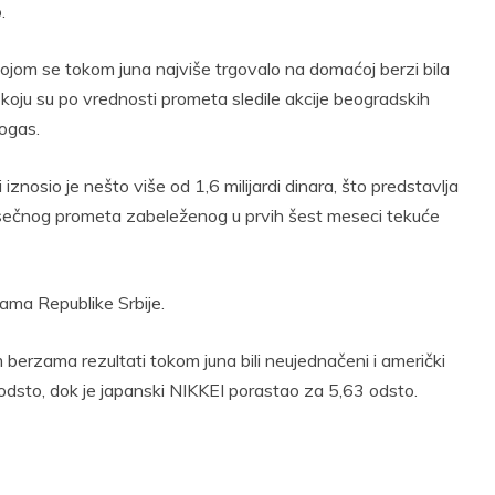
.
 kojom se tokom juna najviše trgovalo na domaćoj berzi bila
koju su po vrednosti prometa sledile akcije beogradskih
ogas.
nosio je nešto više od 1,6 milijardi dinara, što predstavlja
esečnog prometa zabeleženog u prvih šest meseci tekuće
ama Republike Srbije.
berzama rezultati tokom juna bili neujednačeni i američki
odsto, dok je japanski NIKKEI porastao za 5,63 odsto.