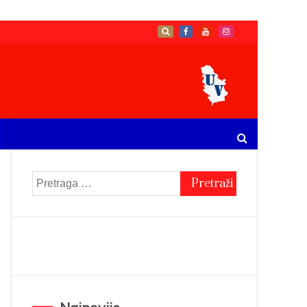
Pretraga
za: