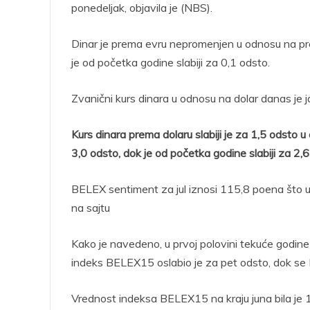
ponedeljak, objavila je (NBS).
Dinar je prema evru nepromenjen u odnosu na pre
je od početka godine slabiji za 0,1 odsto.
Zvanični kurs dinara u odnosu na dolar danas je j
Kurs dinara prema dolaru slabiji je za 1,5 odsto 
3,0 odsto, dok je od početka godine slabiji za 2,6
BELEX sentiment za jul iznosi 115,8 poena što u
na sajtu
Kako je navedeno, u prvoj polovini tekuće godine 
indeks BELEX15 oslabio je za pet odsto, dok se 
Vrednost indeksa BELEX15 na kraju juna bila je 1