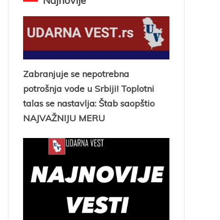
Najnovije
Zabranjuje se nepotrebna
potrošnja vode u Srbiji! Toplotni
talas se nastavlja: Štab saopštio
NAJVAŽNIJU MERU