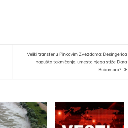
Veliki transfer u Pinkovim Zvezdama: Desingerica
napušta takmičenje, umesto njega stiže Dara
Bubamara?