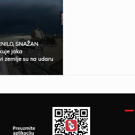
RNILO, SNAŽAN
uje jaka
i zemlje su na udaru