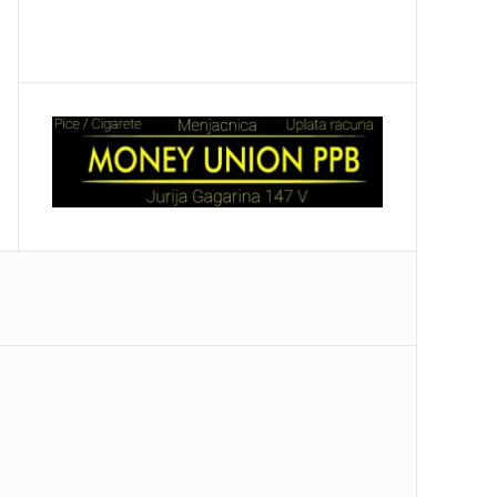
STIŽE U BEOGRAD Ugostiće ga