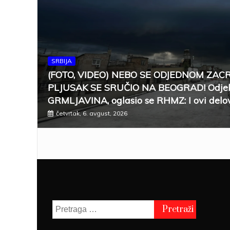
SRBIJA
(FOTO, VIDEO) NEBO SE ODJEDNOM ZAC
PLJUSAK SE SRUČIO NA BEOGRAD! Odjek
GRMLJAVINA, oglasio se RHMZ: I ovi delov
četvrtak, 6. avgust, 2026
Pretraga
za: