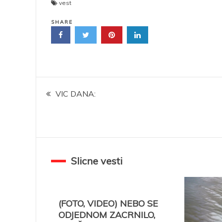
vest
SHARE
Kretanje
VIC DANA:
članka
Slicne vesti
(FOTO, VIDEO) NEBO SE
ODJEDNOM ZACRNILO,