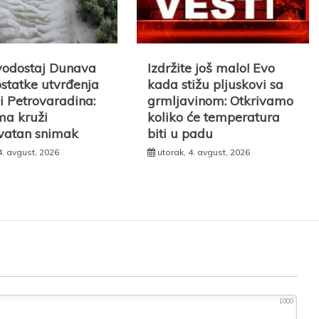
vodostaj Dunava
Izdržite još malo! Evo
ostatke utvrđenja
kada stižu pljuskovi sa
ni Petrovaradina:
grmljavinom: Otkrivamo
a kruži
koliko će temperatura
vatan snimak
biti u padu
4. avgust, 2026
utorak, 4. avgust, 2026
1000