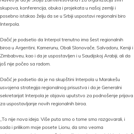
skupova, konferencija, obuka i projekata u našoj zemlji i
posebno istakao želju da se u Srbiji uspostavi regionalni biro
Interpola.
Dačić je podsetio da Interpol trenutno ima šest regionalnih
biroa u Argentini, Kamerunu, Obali Slonovače, Salvadoru, Keniji i
Zimbabveu, kao i da je uspostavljen i u Saudijskoj Arabiji, ali da
još nije počeo sa radom.
Dačić je podsetio da je na skupštini Interpola u Marakešu
usvojena strategija regionalnog prisustva i da je Generalni
sekretarijat Interpola je objavio uputstvo za podnošenje prijava
za uspostavljanje novih regionalnih biroa.
„To nije nova ideja. Više puta smo o tome smo razgovarali, i
sada i prilikom moje posete Lionu, da smo veoma