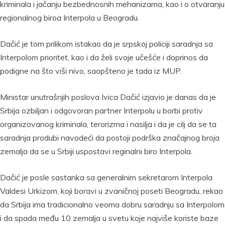
kriminala i jačanju bezbednosnih mehanizama, kao i o otvaranju
regionalnog biroa Interpola u Beogradu.
Dačić je tom prilikom istakao da je srpskoj policiji saradnja sa
Interpolom prioritet, kao i da želi svoje učešće i doprinos da
podigne na što viši nivo, saopšteno je tada iz MUP.
Ministar unutrašnjih poslova Ivica Dačić izjavio je danas da je
Srbija ozbiljan i odgovoran partner Interpolu u borbi protiv
organizovanog kriminala, terorizma i nasilja i da je cilj da se ta
saradnja produbi navodeći da postoji podrška značajnog broja
zemalja da se u Srbiji uspostavi reginalni biro Interpola.
Dačić je posle sastanka sa generalnim sekretarom Interpola
Valdesi Urkizom, koji boravi u zvaničnoj poseti Beogradu, rekao
da Srbija ima tradicionalno veoma dobru saradnju sa Interpolom
i da spada među 10 zemalja u svetu koje najviše koriste baze