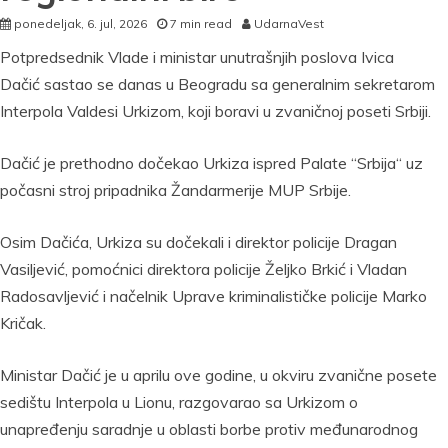
ponedeljak, 6. jul, 2026
7 min read
UdarnaVest
Potpredsednik Vlade i ministar unutrašnjih poslova Ivica
Dačić sastao se danas u Beogradu sa generalnim sekretarom
Interpola Valdesi Urkizom, koji boravi u zvaničnoj poseti Srbiji.
Dačić je prethodno dočekao Urkiza ispred Palate “Srbija“ uz
počasni stroj pripadnika Žandarmerije MUP Srbije.
Osim Dačića, Urkiza su dočekali i direktor policije Dragan
Vasiljević, pomoćnici direktora policije Željko Brkić i Vladan
Radosavljević i načelnik Uprave kriminalističke policije Marko
Kričak.
Ministar Dačić je u aprilu ove godine, u okviru zvanične posete
sedištu Interpola u Lionu, razgovarao sa Urkizom o
unapređenju saradnje u oblasti borbe protiv međunarodnog