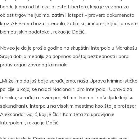
bandi. Jedna od tih akcija jeste Libertera, koja je vezana za
oblast trgovine ljudima, zatim Hotspot – provera dokumenata
kroz AFIS-ovu bazu Interpola, zatim krijumčarenje ljudi, provere
biometrijskih podataka“, rekao je Dačić.
Naveo je da je prošle godine na skupštini Interpola u Marakešu
Srbija dobila medalju za doprinos opštoj bezbednosti i borbi
protiv organizovanog kriminala.
„Mi želimo da još bolje sarađujemo, naša Uprava kriminalističke
policije, u kojoj se nalazi Nacionalni biro Interpola i Uprava za
tehniku, sarađuju u svim projektima. Imamo i naše ljude koji su
sekundirani u Interpolu na visokim mestima kao što je profesor
Aleksandar Gajić, koji je član Komiteta za upravljanje
Interpolom“, rekao je Dačić.
Naveo je da je Srbija zainteresovana i za organizaciju svih