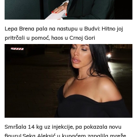
Lepa Brena pala na nastupu u Budvi: Hitno joj
pritrčali u pomoć, haos u Crnoj Gori
Smršala 14 kg uz injekcije, pa pokazala novu
figuru! Seka Aleksić u kupaćem zapalila mreže