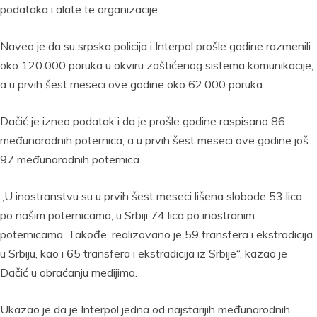
podataka i alate te organizacije.
Naveo je da su srpska policija i Interpol prošle godine razmenili
oko 120.000 poruka u okviru zaštićenog sistema komunikacije,
a u prvih šest meseci ove godine oko 62.000 poruka.
Dačić je izneo podatak i da je prošle godine raspisano 86
međunarodnih poternica, a u prvih šest meseci ove godine još
97 međunarodnih poternica.
„U inostranstvu su u prvih šest meseci lišena slobode 53 lica
po našim poternicama, u Srbiji 74 lica po inostranim
poternicama. Takođe, realizovano je 59 transfera i ekstradicija
u Srbiju, kao i 65 transfera i ekstradicija iz Srbije“, kazao je
Dačić u obraćanju medijima.
Ukazao je da je Interpol jedna od najstarijih međunarodnih