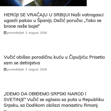
HEROJI SE VRAĆAJU U SRBIJU! Naši vatrogasci
ugasili pakao u Španiji, Dačić poručio: „Tako se
brane naše boje!“
ponedeljak, 3. avgust, 2026
Vučić obišao porodičnu kuću u Čipuljiću: Prisetio
sam se detinjstva
ponedeljak, 3. avgust, 2026
„IDEMO DA OBIĐEMO SRPSKI NAROD I
SVETINJE“ Vučić se oglasio sa puta u Republiku
Srpsku, sa Dodikom obilazi manastiru Rmanj