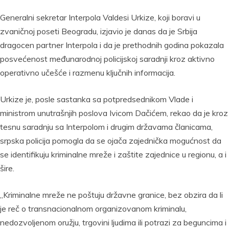
Generalni sekretar Interpola Valdesi Urkize, koji boravi u
zvaničnoj poseti Beogradu, izjavio je danas da je Srbija
dragocen partner Interpola i da je prethodnih godina pokazala
posvećenost međunarodnoj policijskoj saradnji kroz aktivno
operativno učešće i razmenu ključnih informacija.
Urkize je, posle sastanka sa potpredsednikom Vlade i
ministrom unutrašnjih poslova Ivicom Dačićem, rekao da je kroz
tesnu saradnju sa Interpolom i drugim državama članicama,
srpska policija pomogla da se ojača zajednička mogućnost da
se identifikuju kriminalne mreže i zaštite zajednice u regionu, a i
šire.
„Kriminalne mreže ne poštuju državne granice, bez obzira da li
je reč o transnacionalnom organizovanom kriminalu,
nedozvoljenom oružju, trgovini ljudima ili potrazi za beguncima i