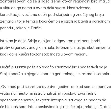
zainteresovani da se u našoj zemlji otvori regionalni biro imajući
u vidu da ga nema u ovom delu sveta. Nastavićemo
konsultacije, već smo dobili podršku jednog značajnog broja
zemalja, i to je tema o kojoj ćemo se ozbiljno baviti u narednom
periodu“, rekao je Dačić.
Istakao je da je Srbija ozbiljan i odgovoran partner u borbi
protiv organizovanog kriminala, terorizma, nasilja, ekstremizma,
kao i da je ključni faktor stabilnosti u ovom regionu.
Dačić je Urkizu poželeo srdačnu dobrodošlicu podsetivši da je
Srbija podržala njegov izbor za generalnog sekretara Interpola.
„Ovo naš peti susret za ove dve godine, od kad sam se ponovo
vratio na mesto ministra unutrašnjih poslov, izvanredno
sposoban generalni sekretar Interpola, za koga se nadam da
će biti naš saradnik u poslovima koji nas čekaju“, rekao je Dačić.