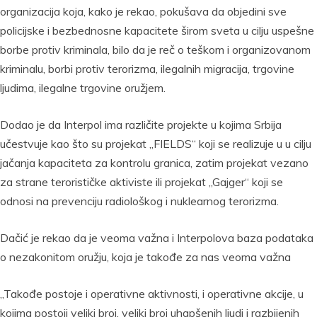
organizacija koja, kako je rekao, pokušava da objedini sve
policijske i bezbednosne kapacitete širom sveta u cilju uspešne
borbe protiv kriminala, bilo da je reč o teškom i organizovanom
kriminalu, borbi protiv terorizma, ilegalnih migracija, trgovine
ljudima, ilegalne trgovine oružjem.
Dodao je da Interpol ima različite projekte u kojima Srbija
učestvuje kao što su projekat „FIELDS“ koji se realizuje u u cilju
jačanja kapaciteta za kontrolu granica, zatim projekat vezano
za strane terorističke aktiviste ili projekat „Gajger“ koji se
odnosi na prevenciju radiološkog i nuklearnog terorizma.
Dačić je rekao da je veoma važna i Interpolova baza podataka
o nezakonitom oružju, koja je takođe za nas veoma važna
„Takođe postoje i operativne aktivnosti, i operativne akcije, u
kojima postoji veliki broj, veliki broj uhapšenih ljudi i razbijenih