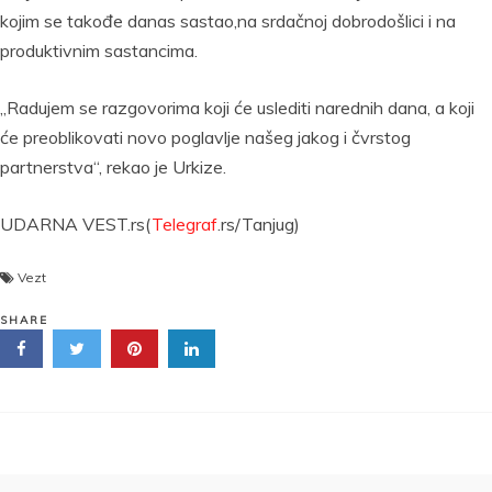
kojim se takođe danas sastao,na srdačnoj dobrodošlici i na
produktivnim sastancima.
„Radujem se razgovorima koji će uslediti narednih dana, a koji
će preoblikovati novo poglavlje našeg jakog i čvrstog
partnerstva“, rekao je Urkize.
UDARNA VEST.rs(
Telegraf
.rs/Tanjug)
Vezt
SHARE