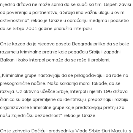
nijedna država ne može sama da se suoči sa tim. Uspeh zavisi
od poverenja u partnerstvu, a Srbija ima važnu ulogu u ovim
aktivnostima“, rekao je Urkize u obraćanju medijima i podsetio
da se Srbija 2001.godine pridružila Interpolu.
On je kazao da je njegova poseta Beogradu prilika da se bolje
razumeju kriminalne pretnje koje pogađaju Srbiju i zapadni
Balkan i kako Interpol pomaže da se reše ti problemi.
„Kriminalne grupe nastavljaju da se prilagođavaju i da rade na
prekogranične načine. Naša saradnja mora, takođe, da se
razvija. Uz aktivno učešće Srbije, Interpol i njenih 196 država
članica su bolje opremljene da identifikuju, prepoznaju i razbiju
organizovane kriminalne grupe koje predstavljaju pretnju za
našu zajedničku bezbednost“, rekao je Urkize.
On je zahvalio Dačiću i predsedniku Vlade Srbije Đuri Macutu, s