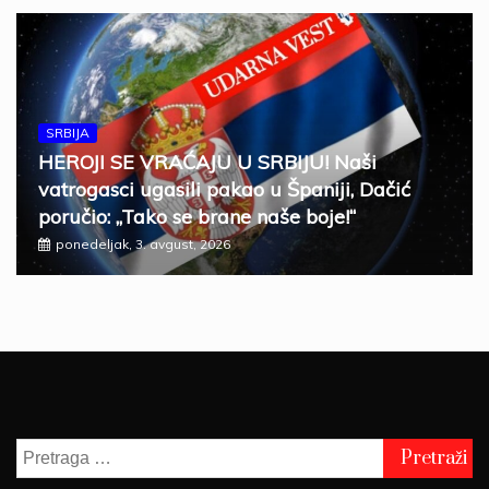
SRBIJA
HEROJI SE VRAĆAJU U SRBIJU! Naši
vatrogasci ugasili pakao u Španiji, Dačić
poručio: „Tako se brane naše boje!“
ponedeljak, 3. avgust, 2026
Pretraga
za: