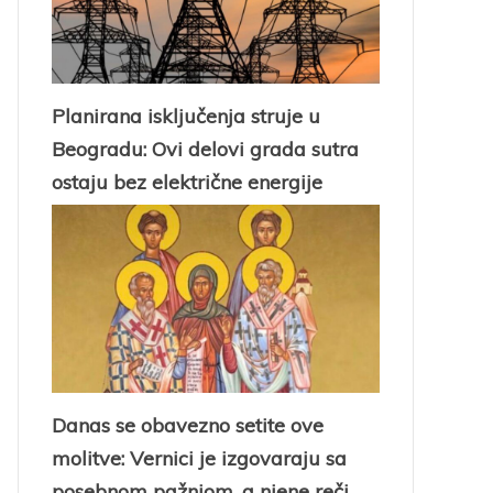
Planirana isključenja struje u
Beogradu: Ovi delovi grada sutra
ostaju bez električne energije
Danas se obavezno setite ove
molitve: Vernici je izgovaraju sa
posebnom pažnjom, a njene reči