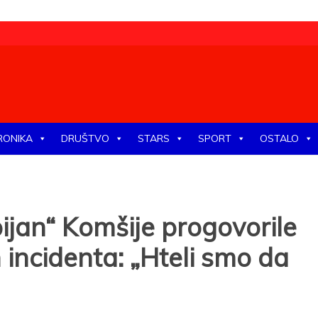
tike, ekonomije, društva, zabave, sporta, kulture, zdravlja.
RONIKA
DRUŠTVO
STARS
SPORT
OSTALO
pijan“ Komšije progovorile
 incidenta: „Hteli smo da