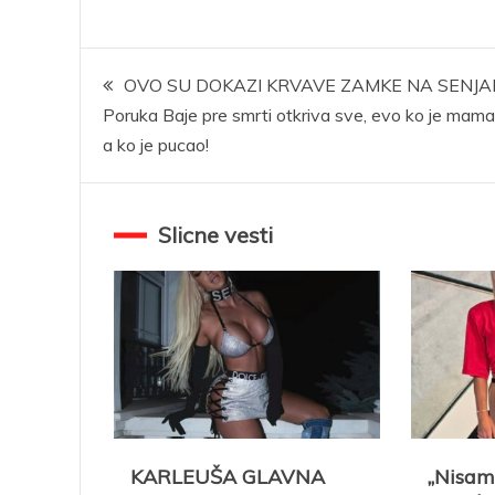
Kretanje
OVO SU DOKAZI KRVAVE ZAMKE NA SENJA
Poruka Baje pre smrti otkriva sve, evo ko je mama
članka
a ko je pucao!
Slicne vesti
KARLEUŠA GLAVNA
„Nisam