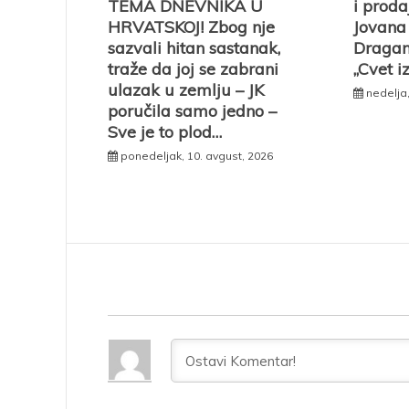
TEMA DNEVNIKA U
i proda
HRVATSKOJ! Zbog nje
Jovana 
sazvali hitan sastanak,
Dragano
traže da joj se zabrani
„Cvet i
ulazak u zemlju – JK
nedelja,
poručila samo jedno –
Sve je to plod…
ponedeljak, 10. avgust, 2026