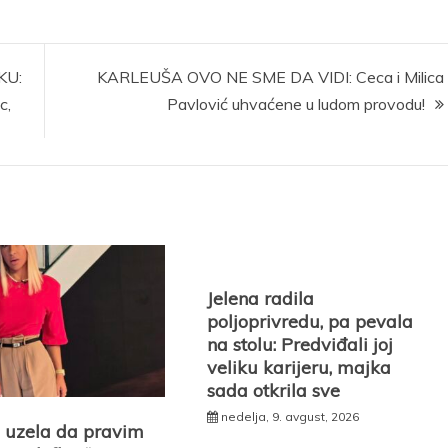
KU:
KARLEUŠA OVO NE SME DA VIDI: Ceca i Milica
c,
Pavlović uhvaćene u ludom provodu!
Jelena radila
poljoprivredu, pa pevala
na stolu: Predviđali joj
veliku karijeru, majka
sada otkrila sve
nedelja, 9. avgust, 2026
 uzela da pravim