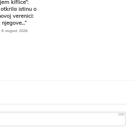
jem kiflice“:
otkrila istinu o
voj verenici:
z njegove…“
 9. avgust, 2026
1000