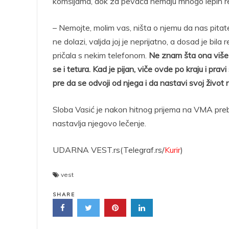
komšijama, dok za pevača nemaju mnogo lepih re
– Nemojte, molim vas, ništa o njemu da nas pitate
ne dolazi, valjda joj je neprijatno, a dosad je bila r
pričala s nekim telefonom.
Ne znam šta ona više t
se i tetura. Kad je pijan, viče ovde po kraju i pr
pre da se odvoji od njega i da nastavi svoj život
Sloba Vasić je nakon hitnog prijema na VMA preb
nastavlja njegovo lečenje.
UDARNA VEST.rs(Telegraf.rs/
Kurir
)
vest
SHARE