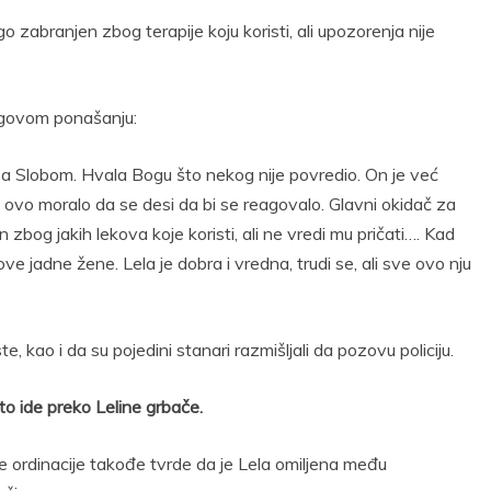
 zabranjen zbog terapije koju koristi, ali upozorenja nije
jegovom ponašanju:
 sa Slobom. Hvala Bogu što nekog nije povredio. On je već
e ovo moralo da se desi da bi se reagovalo. Glavni okidač za
 zbog jakih lekova koje koristi, ali ne vredi mu pričati…. Kad
ve jadne žene. Lela je dobra i vredna, trudi se, ali sve ovo nju
, kao i da su pojedini stanari razmišljali da pozovu policiju.
 to ide preko Leline grbače.
ine ordinacije takođe tvrde da je Lela omiljena među