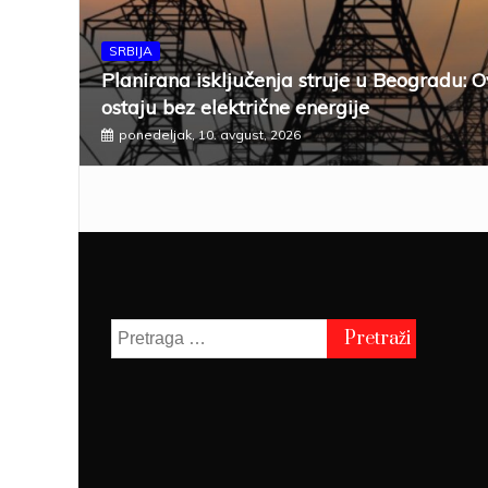
SRBIJA
Planirana isključenja struje u Beogradu: O
ostaju bez električne energije
ponedeljak, 10. avgust, 2026
Pretraga
za: