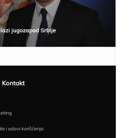
ilazi jugozapad Srbije
Kontakt
eting
la i uslovi korišćenja