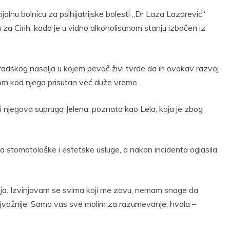
alnu bolnicu za psihijatrijske bolesti „Dr Laza Lazarević“
 za Cirih, kada je u vidno alkoholisanom stanju izbačen iz
gradskog naselja u kojem pevač živi tvrde da ih ovakav razvoj
olom kod njega prisutan već duže vreme.
si njegova supruga Jelena, poznata kao Lela, koja je zbog
 za stomatološke i estetske usluge, a nakon incidenta oglasila
nja. Izvinjavam se svima koji me zovu, nemam snage da
 najvažnije. Samo vas sve molim za razumevanje, hvala –