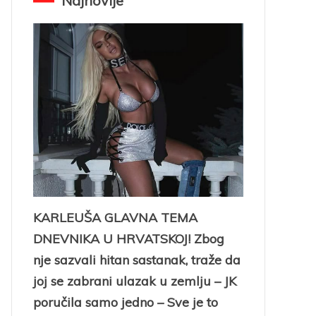
Najnovije
KARLEUŠA GLAVNA TEMA
DNEVNIKA U HRVATSKOJ! Zbog
nje sazvali hitan sastanak, traže da
joj se zabrani ulazak u zemlju – JK
poručila samo jedno – Sve je to