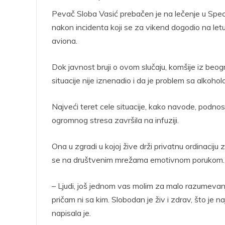
Pevač Sloba Vasić prebačen je na lečenje u Specij
nakon incidenta koji se za vikend dogodio na letu
aviona.
Dok javnost bruji o ovom slučaju, komšije iz beo
situacije nije iznenadio i da je problem sa alkoh
Najveći teret cele situacije, kako navode, podno
ogromnog stresa završila na infuziji.
Ona u zgradi u kojoj žive drži privatnu ordinaciju
se na društvenim mrežama emotivnom porukom.
– Ljudi, još jednom vas molim za malo razumeva
pričam ni sa kim. Slobodan je živ i zdrav, što je
napisala je.