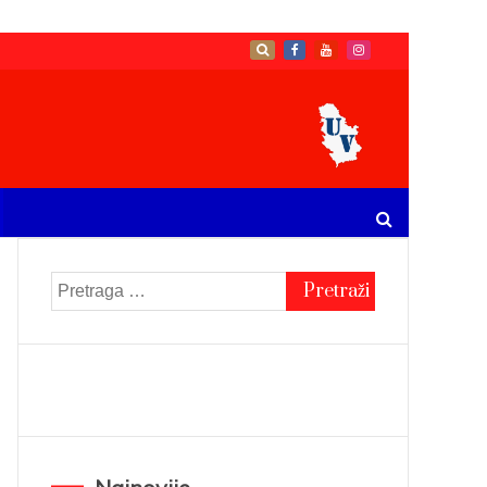
Pretraga
za: