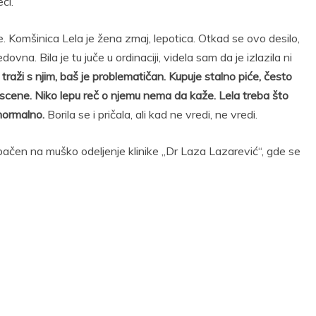
či.
. Komšinica Lela je žena zmaj, lepotica. Otkad se ovo desilo,
edovna. Bila je tu juče u ordinaciji, videla sam da je izlazila ni
raži s njim, baš je problematičan. Kupuje stalno piće, često
avi scene. Niko lepu reč o njemu nema da kaže. Lela treba što
 normalno.
Borila se i pričala, ali kad ne vredi, ne vredi.
ačen na muško odeljenje klinike „Dr Laza Lazarević“, gde se