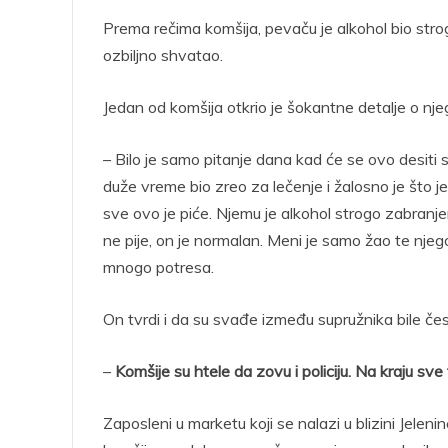
Prema rečima komšija, pevaču je alkohol bio strogo
ozbiljno shvatao.
Jedan od komšija otkrio je šokantne detalje o n
– Bilo je samo pitanje dana kad će se ovo desiti
duže vreme bio zreo za lečenje i žalosno je što j
sve ovo je piće. Njemu je alkohol strogo zabranjen
ne pije, on je normalan. Meni je samo žao te njego
mnogo potresa.
On tvrdi i da su svađe između supružnika bile česte
–
Komšije su htele da zovu i policiju. Na kraju sve
Zaposleni u marketu koji se nalazi u blizini Jelen