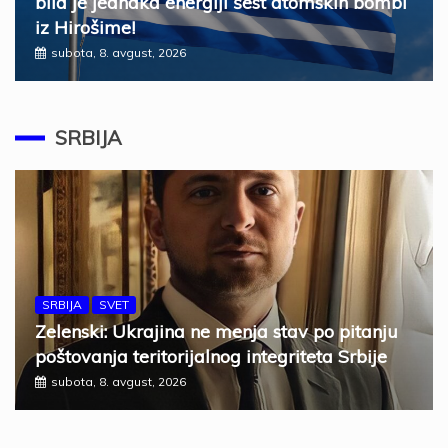
bila je jednaka energiji šest atomskih bombi
iz Hirošime!
subota, 8. avgust, 2026
SRBIJA
SRBIJA
SVET
Zelenski: Ukrajina ne menja stav po pitanju
poštovanja teritorijalnog integriteta Srbije
subota, 8. avgust, 2026