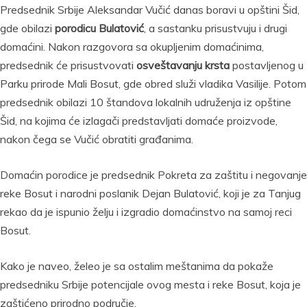
Predsednik Srbije Aleksandar Vučić danas boravi u opštini Šid,
gde obilazi
porodicu Bulatović
, a sastanku prisustvuju i drugi
domaćini. Nakon razgovora sa okupljenim domaćinima,
predsednik će prisustvovati
osveštavanju krsta
postavljenog u
Parku prirode Mali Bosut, gde obred služi vladika Vasilije. Potom
predsednik obilazi 10 štandova lokalnih udruženja iz opštine
Šid, na kojima će izlagači predstavljati domaće proizvode,
nakon čega se Vučić obratiti građanima.
Domaćin porodice je predsednik Pokreta za zaštitu i negovanje
reke Bosut i narodni poslanik Dejan Bulatović, koji je za Tanjug
rekao da je ispunio želju i izgradio domaćinstvo na samoj reci
Bosut.
Kako je naveo, želeo je sa ostalim meštanima da pokaže
predsedniku Srbije potencijale ovog mesta i reke Bosut, koja je
zaštićeno prirodno područje.