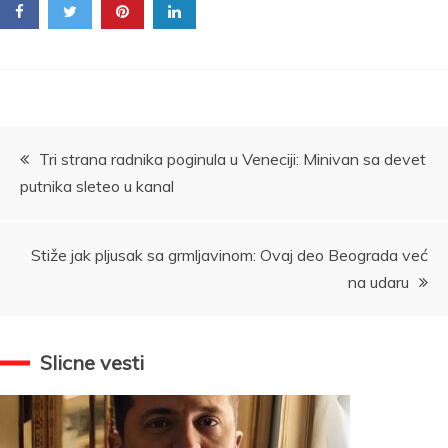
Kretanje
Tri strana radnika poginula u Veneciji: Minivan sa devet
putnika sleteo u kanal
članka
Stiže jak pljusak sa grmljavinom: Ovaj deo Beograda već
na udaru
Slicne vesti