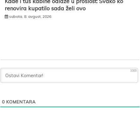
Kade i tuš kabine odlaze u prošlost: Svako ko
renovira kupatilo sada želi ovo
subota, 8. avgust, 2026
1000
0
KOMENTARA