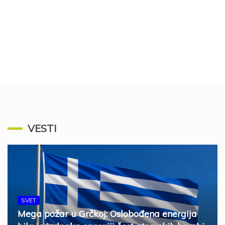
VESTI
SVET
Mega požar u Grčkoj: Oslobođena energija