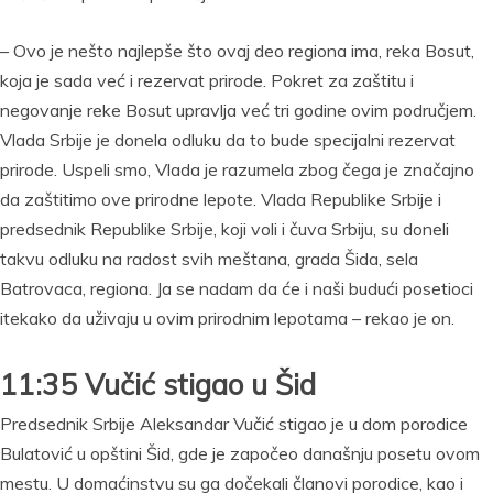
– Ovo je nešto najlepše što ovaj deo regiona ima, reka Bosut,
koja je sada već i rezervat prirode. Pokret za zaštitu i
negovanje reke Bosut upravlja već tri godine ovim područjem.
Vlada Srbije je donela odluku da to bude specijalni rezervat
prirode. Uspeli smo, Vlada je razumela zbog čega je značajno
da zaštitimo ove prirodne lepote. Vlada Republike Srbije i
predsednik Republike Srbije, koji voli i čuva Srbiju, su doneli
takvu odluku na radost svih meštana, grada Šida, sela
Batrovaca, regiona. Ja se nadam da će i naši budući posetioci
itekako da uživaju u ovim prirodnim lepotama – rekao je on.
11:35 Vučić stigao u Šid
Predsednik Srbije Aleksandar Vučić stigao je u dom porodice
Bulatović u opštini Šid, gde je započeo današnju posetu ovom
mestu. U domaćinstvu su ga dočekali članovi porodice, kao i