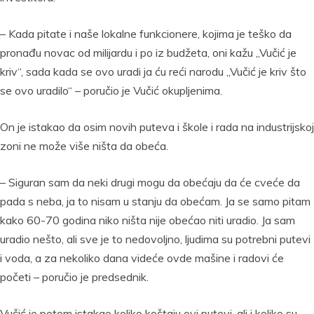
– Kada pitate i naše lokalne funkcionere, kojima je teško da
pronađu novac od milijardu i po iz budžeta, oni kažu „Vučić je
kriv“, sada kada se ovo uradi ja ću reći narodu „Vučić je kriv što
se ovo uradilo“ – poručio je Vučić okupljenima.
On je istakao da osim novih puteva i škole i rada na industrijskoj
zoni ne može više ništa da obeća.
– Siguran sam da neki drugi mogu da obećaju da će cveće da
pada s neba, ja to nisam u stanju da obećam. Ja se samo pitam
kako 60-70 godina niko ništa nije obećao niti uradio. Ja sam
uradio nešto, ali sve je to nedovoljno, ljudima su potrebni putevi
i voda, a za nekoliko dana videće ovde mašine i radovi će
početi – poručio je predsednik.
Vučić je potom istakao koliko koštaju ovi putevi, ali i koliko su