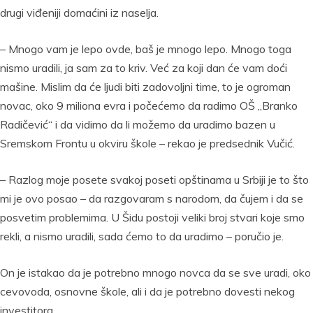
drugi viđeniji domaćini iz naselja.
– Mnogo vam je lepo ovde, baš je mnogo lepo. Mnogo toga
nismo uradili, ja sam za to kriv. Već za koji dan će vam doći
mašine. Mislim da će ljudi biti zadovoljni time, to je ogroman
novac, oko 9 miliona evra i počećemo da radimo OŠ „Branko
Radičević“ i da vidimo da li možemo da uradimo bazen u
Sremskom Frontu u okviru škole – rekao je predsednik Vučić.
– Razlog moje posete svakoj poseti opštinama u Srbiji je to što
mi je ovo posao – da razgovaram s narodom, da čujem i da se
posvetim problemima. U Šidu postoji veliki broj stvari koje smo
rekli, a nismo uradili, sada ćemo to da uradimo – poručio je.
On je istakao da je potrebno mnogo novca da se sve uradi, oko
cevovoda, osnovne škole, ali i da je potrebno dovesti nekog
investitora.