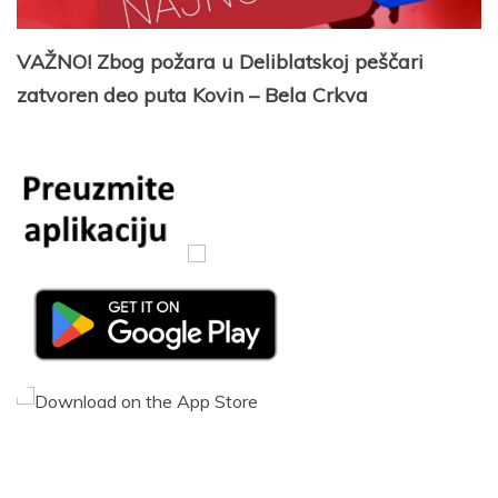
VAŽNO! Zbog požara u Deliblatskoj peščari
zatvoren deo puta Kovin – Bela Crkva