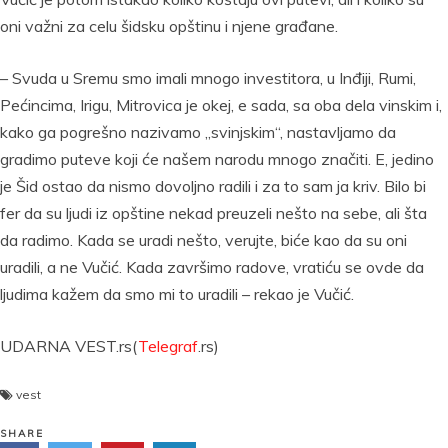
oni važni za celu šidsku opštinu i njene građane.
– Svuda u Sremu smo imali mnogo investitora, u Inđiji, Rumi,
Pećincima, Irigu, Mitrovica je okej, e sada, sa oba dela vinskim i,
kako ga pogrešno nazivamo „svinjskim“, nastavljamo da
gradimo puteve koji će našem narodu mnogo značiti. E, jedino
je Šid ostao da nismo dovoljno radili i za to sam ja kriv. Bilo bi
fer da su ljudi iz opštine nekad preuzeli nešto na sebe, ali šta
da radimo. Kada se uradi nešto, verujte, biće kao da su oni
uradili, a ne Vučić. Kada završimo radove, vratiću se ovde da
ljudima kažem da smo mi to uradili – rekao je Vučić.
UDARNA VEST.rs(
Telegraf
.rs)
vest
SHARE