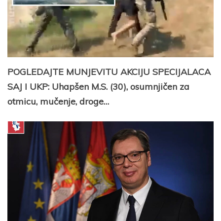
POGLEDAJTE MUNJEVITU AKCIJU SPECIJALACA
SAJ I UKP: Uhapšen M.S. (30), osumnjičen za
otmicu, mučenje, droge…