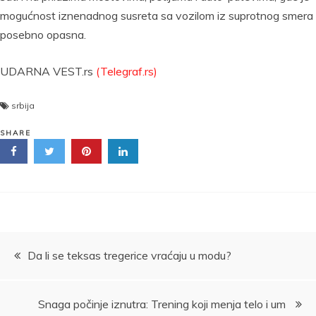
mogućnost iznenadnog susreta sa vozilom iz suprotnog smera
posebno opasna.
UDARNA VEST.rs
(Telegraf.rs)
srbija
SHARE
Kretanje
Da li se teksas tregerice vraćaju u modu?
članka
Snaga počinje iznutra: Trening koji menja telo i um