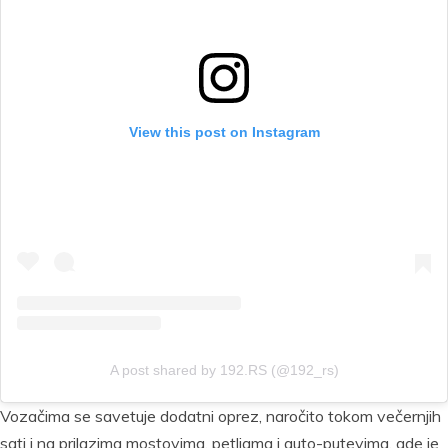
View this post on Instagram
A post shared by 192.RS (@192_rs)
Vozačima se savetuje dodatni oprez, naročito tokom večernjih
sati i na prilazima mostovima, petljama i auto-putevima, gde je