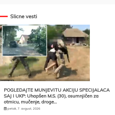
Slicne vesti
POGLEDAJTE MUNJEVITU AKCIJU SPECIJALACA
SAJ I UKP: Uhapšen M.S. (30), osumnjičen za
otmicu, mučenje, droge…
petak, 7. avgust, 2026