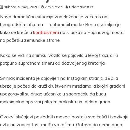
subota, 9. maj, 2026
2 min read
UdarnaVest.rs
Nova dramatična situacija zabeležena je večeras na
beogradskim ulicama — automobil marke Reno usnimljen je
kako se kreće u
kontrasmeru
na silasku sa Pupinovog mosta,
na početku zemunske strane.
Kako se vidi na snimku, vozilo se pojavilo u levoj traci, ali u
potpuno suprotnom smeru od dozvoljenog kretanja.
Snimak incidenta je objavljen na Instagram stranici 192, a
ubrzo je počeo da kruži društvenim mrežama, a brojni građani
upozoravali su druge učesnike u saobraćaju da budu
maksimalno oprezni prilikom prolaska tim delom grada.
Ovakvi slučajevi poslednjih meseci postaju sve češći i izazivaju
ozbiljnu zabrinutost među vozačima. Gotovo da nema dana