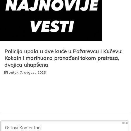
Policija upala u dve kuće u Požarevcu i Kučevu:
Kokain i marihuana pronađeni tokom pretresa,
dvojica uhapšena
petak, 7. avgust, 2026
1000