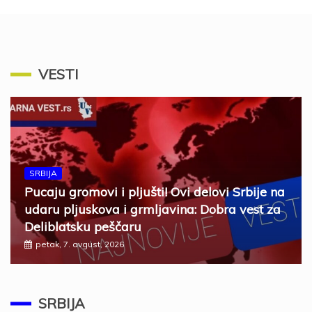
VESTI
SRBIJA
Pucaju gromovi i pljušti! Ovi delovi Srbije na
udaru pljuskova i grmljavina: Dobra vest za
Deliblatsku peščaru
petak, 7. avgust, 2026
SRBIJA