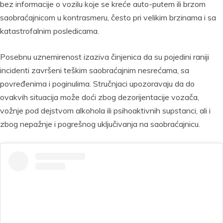
bez informacije o vozilu koje se kreće auto-putem ili brzom
saobraćajnicom u kontrasmeru, često pri velikim brzinama i sa
katastrofalnim posledicama.
Posebnu uznemirenost izaziva činjenica da su pojedini raniji
incidenti završeni teškim saobraćajnim nesrećama, sa
povređenima i poginulima. Stručnjaci upozoravaju da do
ovakvih situacija može doći zbog dezorijentacije vozača,
vožnje pod dejstvom alkohola ili psihoaktivnih supstanci, ali i
zbog nepažnje i pogrešnog uključivanja na saobraćajnicu.